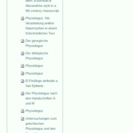
Bern. A survival of
Alexandrine style in a
9th century manuscript
Physiologus. Die
Verarbeitung antiker
Naturmythen in einem
frühchristlichen Text
Der georgische
Physiologus
Der äthiopische
Physiologus
Physiologus
Physiologus
El Fisiólogo atribuido a
San Epifanio
Der Physiologus nach
den Handschriften G
und M
Physiologus
Untersuchungen zum
griechischen
Physiologus und den