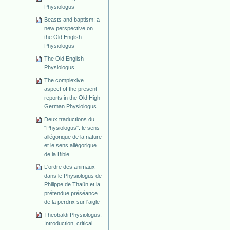
Physiologus
Beasts and baptism: a
new perspective on
the Old English
Physiologus
The Old English
Physiologus
The complexive
aspect of the present
reports in the Old High
German Physiologus
Deux traductions du
"Physiologus": le sens
allégorique de la nature
et le sens allégorique
de la Bible
L'ordre des animaux
dans le Physiologus de
Philippe de Thaün et la
prétendue préséance
de la perdrix sur l'aigle
Theobaldi Physiologus.
Introduction, critical