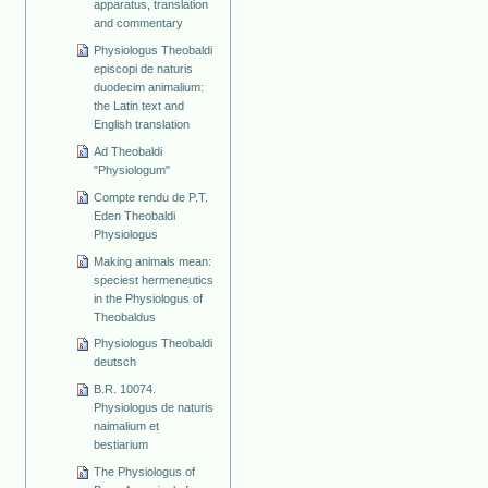
apparatus, translation
and commentary
Physiologus Theobaldi
episcopi de naturis
duodecim animalium:
the Latin text and
English translation
Ad Theobaldi
"Physiologum"
Compte rendu de P.T.
Eden Theobaldi
Physiologus
Making animals mean:
speciest hermeneutics
in the Physiologus of
Theobaldus
Physiologus Theobaldi
deutsch
B.R. 10074.
Physiologus de naturis
naimalium et
bestiarium
The Physiologus of