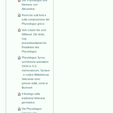
Der Physiologus und
Klemens von
Alexandria
Ricerche sulli fonti e
sulla composizione del
Physiologus greco
Vom Löwen bis zum
Wildesel. Die dritte,
sog.
pseudobasilianische
Redaktion des
Physiologus
Physiologus Syrus,
sevHistoria animalium
XXXII in S.S.
memoratorum, Syriace
: e codice Bibliothecae
Vaticanae nunc
primum editit, vertit et
illustravit
Il fisiologo nella
tradizione letteraria
germanica
Die Physiologus-