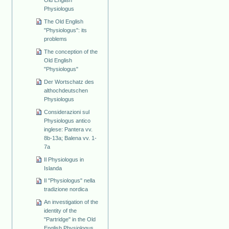
Physiologus
The Old English
"Physiologus": its
problems
The conception of the
Old English
"Physiologus"
Der Wortschatz des
althochdeutschen
Physiologus
Considerazioni sul
Physiologus antico
inglese: Pantera vv.
8b-13a; Balena vv. 1-
7a
Il Physiologus in
Islanda
Il "Physiologus" nella
tradizione nordica
An investigation of the
identity of the
"Partridge" in the Old
English Physiologus