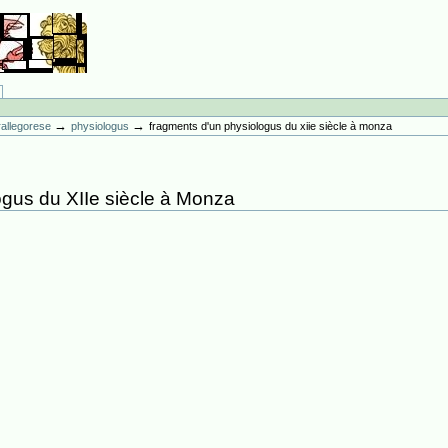
→
→
erallegorese
physiologus
fragments d'un physiologus du xiie siècle à monza
gus du XIIe siècle à Monza