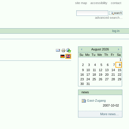
site map
accessibility
contact
search site
advanced search…
log in
Document
August 2026
Actions
«
»
Su
Mo
Tu
We
Th
Fr
Sa
1
2
3
4
5
6
7
8
9
10
11
12
13
14
15
16
17
18
19
20
21
22
23
24
25
26
27
28
29
30
31
news
Gast-Zugang
2007-10-02
More news…