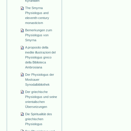
Kyraniden
The Smyrna
Physiologus and
eleventh-century
monasticism
Bemerkungen zum
Physiologus von
Smyrna
A proposito della
inedite illustrazioni del
Physiologus greco
della Biblioteca
Ambrosiana
Der Physiologus der
Moskauer
Synodalbibliothek
Der griechische
Physiologus und seine
orientalischen
Übersetzungen
Die Spiritualität des
griechischen
Physiologus