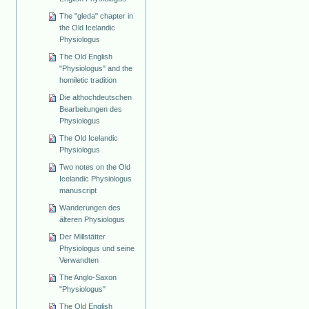
The "gleda" chapter in
the Old Icelandic
Physiologus
The Old English
"Physiologus" and the
homiletic tradition
Die althochdeutschen
Bearbeitungen des
Physiologus
The Old Icelandic
Physiologus
Two notes on the Old
Icelandic Physiologus
manuscript
Wanderungen des
älteren Physiologus
Der Millstätter
Physiologus und seine
Verwandten
The Anglo-Saxon
"Physiologus"
The Old English