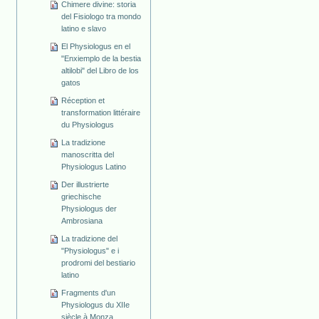
Chimere divine: storia
del Fisiologo tra mondo
latino e slavo
El Physiologus en el
"Enxiemplo de la bestia
altilobi" del Libro de los
gatos
Réception et
transformation littéraire
du Physiologus
La tradizione
manoscritta del
Physiologus Latino
Der illustrierte
griechische
Physiologus der
Ambrosiana
La tradizione del
"Physiologus" e i
prodromi del bestiario
latino
Fragments d'un
Physiologus du XIIe
siècle à Monza