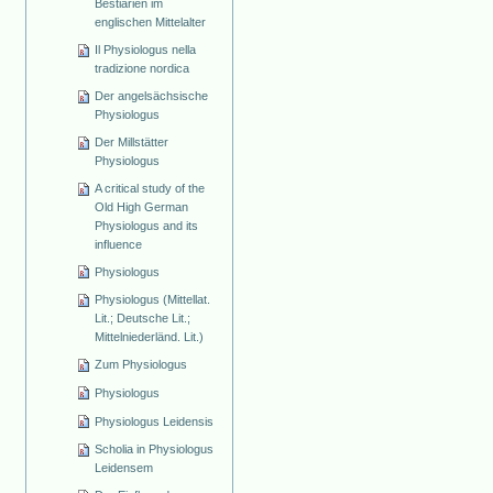
Bestiarien im
englischen Mittelalter
Il Physiologus nella
tradizione nordica
Der angelsächsische
Physiologus
Der Millstätter
Physiologus
A critical study of the
Old High German
Physiologus and its
influence
Physiologus
Physiologus (Mittellat.
Lit.; Deutsche Lit.;
Mittelniederländ. Lit.)
Zum Physiologus
Physiologus
Physiologus Leidensis
Scholia in Physiologus
Leidensem