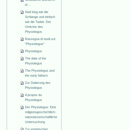
el ...
Seid klug wie die
Schlange und einfach
wie die Taube. Der
Umkreis des
Physiologus
Rassegna di studi sul
"Physiologus"
Physiologus
The date of the
Physiologus
The Physiologus and
the early fathers
Zur Datierung des
Physiologus
A propos du
Physiologus
Der Physiologus: Eine
religionsgeschichtlich-
naturwissenschaftliche
Untersuchung
Zur empirischen