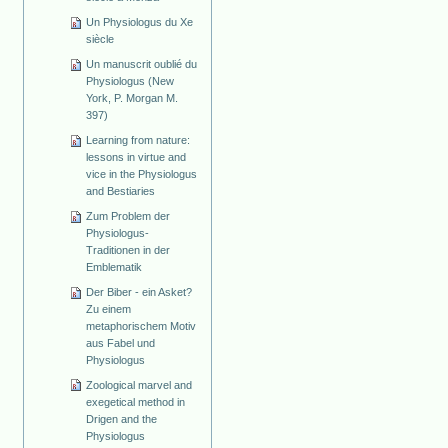
Un Physiologus du Xe
siècle
Un manuscrit oublié du
Physiologus (New
York, P. Morgan M.
397)
Learning from nature:
lessons in virtue and
vice in the Physiologus
and Bestiaries
Zum Problem der
Physiologus-
Traditionen in der
Emblematik
Der Biber - ein Asket?
Zu einem
metaphorischem Motiv
aus Fabel und
Physiologus
Zoological marvel and
exegetical method in
Drigen and the
Physiologus