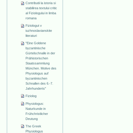
Contributii la istoria si
stabilirea textului critic
al Fiziologului in limba
romana
Fiziologut v
iuzhnoslavianskite
literaturi
"Eine Goldene
byzantinische
Gürtelschnalle in der
Prähistorischen
Staatssammlung
München. Motive des
Physiologus auf
byzantinischen
Schnallen des 6.-7.
Jahrhunderts"
Fiziolog
Physiologus:
Naturkunde in
Frühchristlicher
Deutung
The Greek
Physiologus