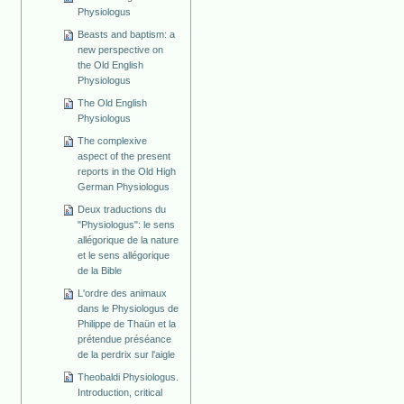
Physiologus
Beasts and baptism: a
new perspective on
the Old English
Physiologus
The Old English
Physiologus
The complexive
aspect of the present
reports in the Old High
German Physiologus
Deux traductions du
"Physiologus": le sens
allégorique de la nature
et le sens allégorique
de la Bible
L'ordre des animaux
dans le Physiologus de
Philippe de Thaün et la
prétendue préséance
de la perdrix sur l'aigle
Theobaldi Physiologus.
Introduction, critical