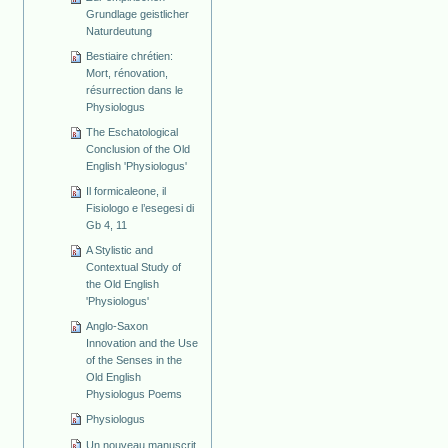
Grundlage geistlicher
Naturdeutung
Bestiaire chrétien:
Mort, rénovation,
résurrection dans le
Physiologus
The Eschatological
Conclusion of the Old
English 'Physiologus'
Il formicaleone, il
Fisiologo e l’esegesi di
Gb 4, 11
A Stylistic and
Contextual Study of
the Old English
'Physiologus'
Anglo-Saxon
Innovation and the Use
of the Senses in the
Old English
Physiologus Poems
Physiologus
Un nouveau manuscrit