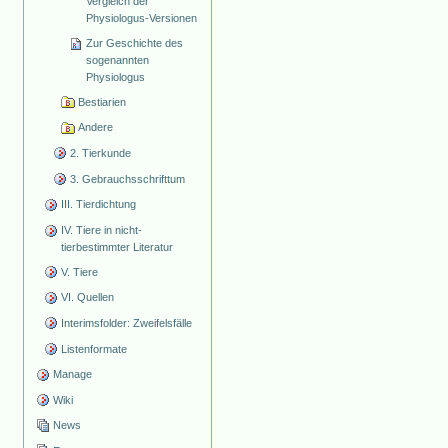
Vergleich der
Physiologus-Versionen
Zur Geschichte des
sogenannten
Physiologus
Bestiarien
Andere
2. Tierkunde
3. Gebrauchsschrifttum
III. Tierdichtung
IV. Tiere in nicht-
tierbestimmter Literatur
V. Tiere
VI. Quellen
Interimsfolder: Zweifelsfälle
Listenformate
Manage
Wiki
News