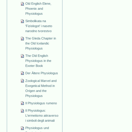
Old English Elene,
Phoenix and
Physiologus
Simbolikata na
'Fiziologot' i naseto
narodno tvorestvo
The Gleda Chapter in
the Old Icelandic
Physiologus
The Old English
Physiologus in the
Exeter Book
Der Ältere Physiologus
Zoological Marvel and
Exegetical Method in
Origen and the
Physiologus
Il Physiologus rumeno
Il Physiologus:
L'ermetismo attraverso
i simboli degli animali
Physiologus und