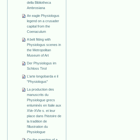
della Bibliotheca
Ambrosiana
An eagle Physiologus
legend on a crusader
capital from the
Coenaculum
A belt fitting with
Physiologus scenes in
the Metropolitan
Museum of Art
Der Physiologus im
Schloss Tirol
L'arte longobarda e il
"Physiologus"
La production des
manuscrits du
Physiologue grecs
enluminés en Italie aux
XVe-XVIe s. et leur
place dans l'histoire de
la tradition de
l'illustration du
Physiologue
On the question of a