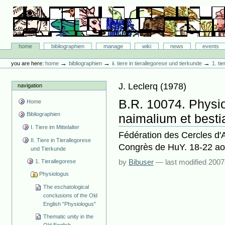
Skip
to
content.
|
Skip
Bibliographie-Portal
to
Sections
home
bibliographien
manage
wiki
news
events
navigation
Personal
tools
→
→
→
you are here:
home
bibliographien
ii. tiere in tierallegorese und tierkunde
1. ti
J. Leclerq
(
1978
)
navigation
B.R. 10074. Physio
Home
Bibliographien
naimalium et besti
I. Tiere im Mittelalter
Fédération des Cercles d'A
II. Tiere in Tierallegorese
Congrès de HuY. 18-22 aoû
und Tierkunde
by
Bibuser
—
last modified
2007
1. Tierallegorese
Physiologus
The eschatological
conclusions of the Old
English "Physiologus"
Thematic unity in the
Old English