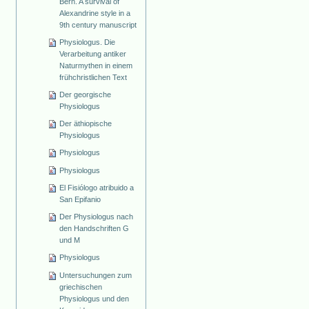
Bern. A survival of
Alexandrine style in a
9th century manuscript
Physiologus. Die
Verarbeitung antiker
Naturmythen in einem
frühchristlichen Text
Der georgische
Physiologus
Der äthiopische
Physiologus
Physiologus
Physiologus
El Fisiólogo atribuido a
San Epifanio
Der Physiologus nach
den Handschriften G
und M
Physiologus
Untersuchungen zum
griechischen
Physiologus und den