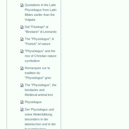
Quotations in the Latin
Physiologus from Latin
Bibles earlier than the
Vulgata
Dal "Fisiologo" al
"Bestiario" di Leonardo
The "Physiologus": A
"Poeisis" of nature
"Physiologus" and the
rise of Christian nature
symbolism
Remarques sur la
tradition du
"Physiologus" grec
The "Physiologus", the
bestiaries and
Medieval animal lore
Physiologus
Der Physiologus und
seine Weiterbildung,
besonders in der
lateinischen und in der
byzantinischen