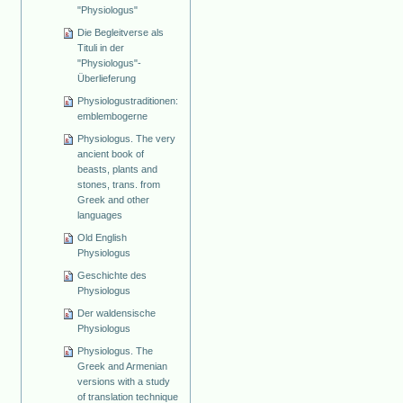
"Physiologus"
Die Begleitverse als
Tituli in der
"Physiologus"-
Überlieferung
Physiologustraditionen:
emblembogerne
Physiologus. The very
ancient book of
beasts, plants and
stones, trans. from
Greek and other
languages
Old English
Physiologus
Geschichte des
Physiologus
Der waldensische
Physiologus
Physiologus. The
Greek and Armenian
versions with a study
of translation technique