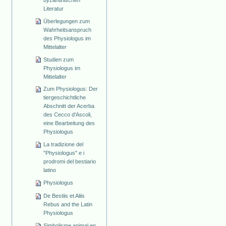
Literatur
Überlegungen zum
Wahrheitsanspruch
des Physiologus im
Mittelalter
Studien zum
Physiologus im
Mittelalter
Zum Physiologus: Der
tiergeschichtliche
Abschnitt der Acerba
des Cecco d'Ascoli,
eine Bearbeitung des
Physiologus
La tradizione del
"Physiologus" e i
prodromi del bestiario
latino
Physiologus
De Bestiis et Aliis
Rebus and the Latin
Physiologus
Simbolisme animal en