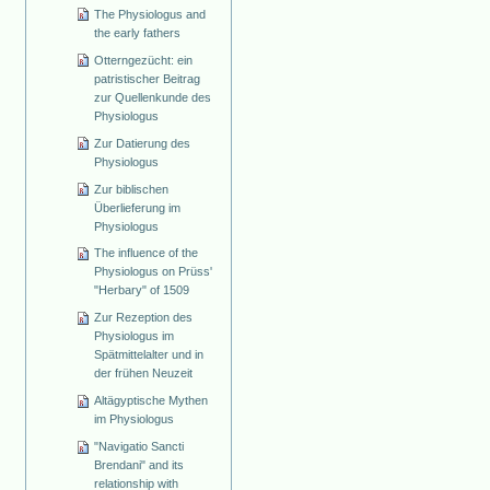
The Physiologus and
the early fathers
Otterngezücht: ein
patristischer Beitrag
zur Quellenkunde des
Physiologus
Zur Datierung des
Physiologus
Zur biblischen
Überlieferung im
Physiologus
The influence of the
Physiologus on Prüss'
"Herbary" of 1509
Zur Rezeption des
Physiologus im
Spätmittelalter und in
der frühen Neuzeit
Altägyptische Mythen
im Physiologus
"Navigatio Sancti
Brendani" and its
relationship with