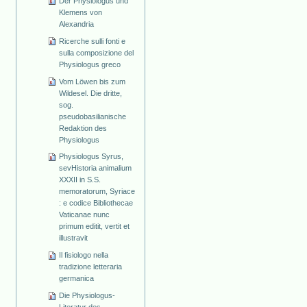
Der Physiologus und
Klemens von
Alexandria
Ricerche sulli fonti e
sulla composizione del
Physiologus greco
Vom Löwen bis zum
Wildesel. Die dritte,
sog.
pseudobasilianische
Redaktion des
Physiologus
Physiologus Syrus,
sevHistoria animalium
XXXII in S.S.
memoratorum, Syriace
: e codice Bibliothecae
Vaticanae nunc
primum editit, vertit et
illustravit
Il fisiologo nella
tradizione letteraria
germanica
Die Physiologus-