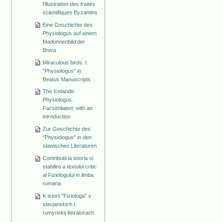
l'illustration des traités
scientifiques Byzantins
Eine Geschichte des
Physiologus auf einem
Madonnenbild der
Brera
Miraculous birds. I.
"Physiologus" in
Beatus Manuscripts
The Icelandic
Physiologus.
Facsimilated, with an
introduction
Zur Geschichte des
"Physiologus" in den
slawischen Literaturen
Contributii la istoria si
stabilire a textului critic
al Fiziologului in limba
romana
K istorii "Fiziologa" v
slavjanskich i
rumynskij literaturach