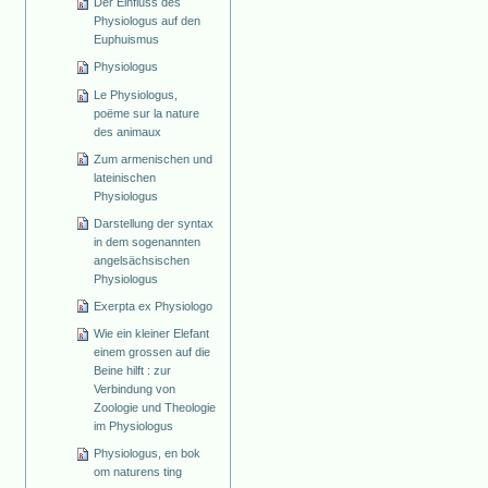
Der Einfluss des
Physiologus auf den
Euphuismus
Physiologus
Le Physiologus,
poëme sur la nature
des animaux
Zum armenischen und
lateinischen
Physiologus
Darstellung der syntax
in dem sogenannten
angelsächsischen
Physiologus
Exerpta ex Physiologo
Wie ein kleiner Elefant
einem grossen auf die
Beine hilft : zur
Verbindung von
Zoologie und Theologie
im Physiologus
Physiologus, en bok
om naturens ting