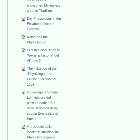
Literatur des
englischen Mittelalters
und die Tradition
Der Physiologus in der
Elisabethanischen
Literatur
Milton and the
Physiologus
El "Physiologus" en la
"General historia" del
Alfonso X
The influence of the
"Physiologus" on
Pruss' "Herbory" of
1509
Il Fisiologo di Smirne.
Le miniature del
perduto codice B.8
della Biblioteca della
scuola Evangelica di
Smirne
A proposito delle
inedite illustrazioni del
Physiologus greco