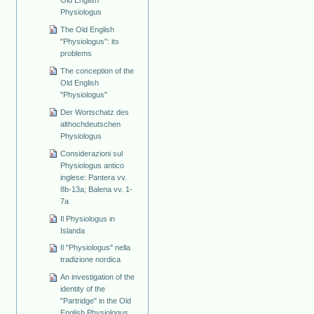
Physiologus
The Old English
"Physiologus": its
problems
The conception of the
Old English
"Physiologus"
Der Wortschatz des
althochdeutschen
Physiologus
Considerazioni sul
Physiologus antico
inglese: Pantera vv.
8b-13a; Balena vv. 1-
7a
Il Physiologus in
Islanda
Il "Physiologus" nella
tradizione nordica
An investigation of the
identity of the
"Partridge" in the Old
English Physiologus