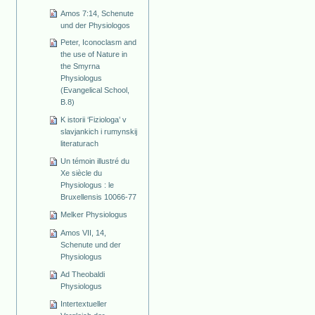
Amos 7:14, Schenute
und der Physiologos
Peter, Iconoclasm and
the use of Nature in
the Smyrna
Physiologus
(Evangelical School,
B.8)
K istorii ‘Fiziologa’ v
slavjankich i rumynskij
literaturach
Un témoin illustré du
Xe siècle du
Physiologus : le
Bruxellensis 10066-77
Melker Physiologus
Amos VII, 14,
Schenute und der
Physiologus
Ad Theobaldi
Physiologus
Intertextueller