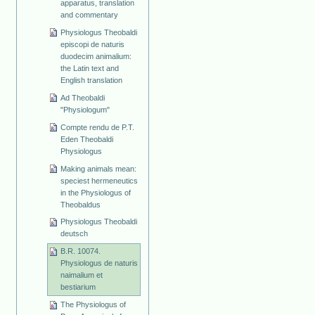
apparatus, translation
and commentary
Physiologus Theobaldi
episcopi de naturis
duodecim animalium:
the Latin text and
English translation
Ad Theobaldi
"Physiologum"
Compte rendu de P.T.
Eden Theobaldi
Physiologus
Making animals mean:
speciest hermeneutics
in the Physiologus of
Theobaldus
Physiologus Theobaldi
deutsch
B.R. 10074.
Physiologus de naturis
naimalium et
bestiarium
The Physiologus of