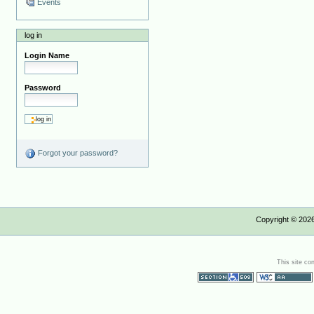
Events
log in
Login Name
Password
Forgot your password?
Copyright ©
202
This site co
Section 508
WCAG