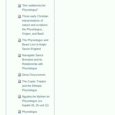
"Der waldensische
Physiologus"
Three early Christian
interpretations of
nature and scripture:
the Physiologus,
Origen, and Basil
The Physiologus and
Beast Lore in Anglo-
Saxon England
Navagatio Sancti
Brendani and its
Relationship with
Physiologus
Dicta Chrysostomi
The Coptic Triadon
and the Ethiopic
Physiologus
Ägyptische Mythen im
Physiologus (zu
Kapitel 26, 25 und 11)
Physiologus