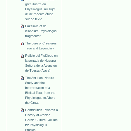
grec illustré du
Physiologus: au sujet
d'une récente étude
sur ce texte
Faksimile af de
islandske Physiologus-
fragmenter
The Lure of Creatures
True and Legendary
Reflejo del Fisiólogo en
la portada de Nuestra
Señora de la Asunción
de Tuesta (Álava)
The Ant Lion: Nature
Study and the
Interpretation of a
Biblical Text, from the
Physiologus to Albert
the Great
Contribution Towards a
History of Arabico-
Gothic Culture, Volume
IV: Physiologus
Studies