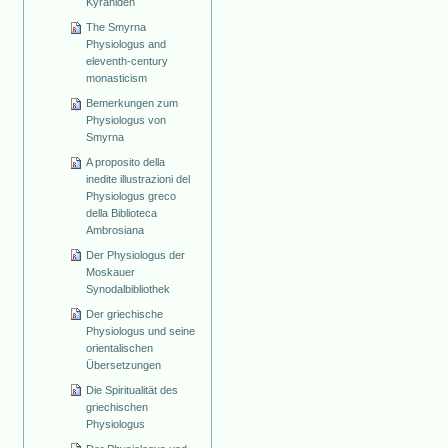
Kyraniden
The Smyrna
Physiologus and
eleventh-century
monasticism
Bemerkungen zum
Physiologus von
Smyrna
A proposito della
inedite illustrazioni del
Physiologus greco
della Biblioteca
Ambrosiana
Der Physiologus der
Moskauer
Synodalbibliothek
Der griechische
Physiologus und seine
orientalischen
Übersetzungen
Die Spiritualität des
griechischen
Physiologus