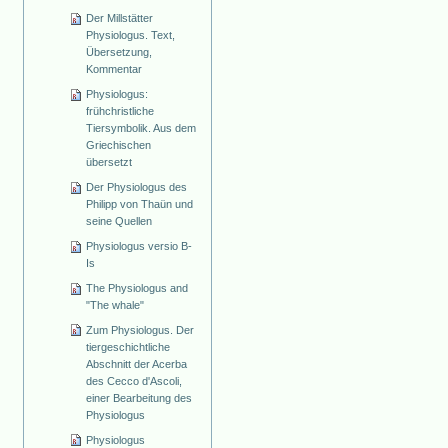
Der Millstätter
Physiologus. Text,
Übersetzung,
Kommentar
Physiologus:
frühchristliche
Tiersymbolik. Aus dem
Griechischen
übersetzt
Der Physiologus des
Philipp von Thaün und
seine Quellen
Physiologus versio B-
Is
The Physiologus and
"The whale"
Zum Physiologus. Der
tiergeschichtliche
Abschnitt der Acerba
des Cecco d'Ascoli,
einer Bearbeitung des
Physiologus
Physiologus