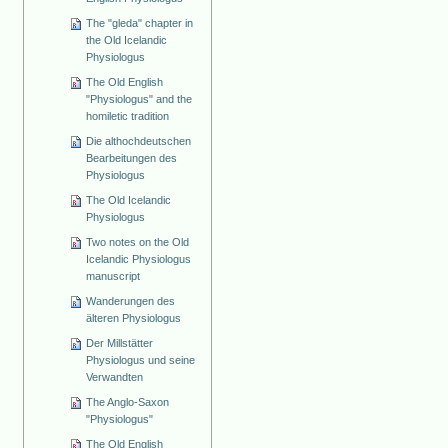
The "gleda" chapter in
the Old Icelandic
Physiologus
The Old English
"Physiologus" and the
homiletic tradition
Die althochdeutschen
Bearbeitungen des
Physiologus
The Old Icelandic
Physiologus
Two notes on the Old
Icelandic Physiologus
manuscript
Wanderungen des
älteren Physiologus
Der Millstätter
Physiologus und seine
Verwandten
The Anglo-Saxon
"Physiologus"
The Old English