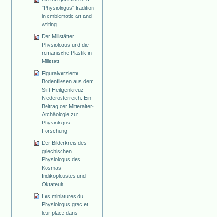
"Physiologus" tradition
in emblematic art and
writing
Der Millstätter
Physiologus und die
romanische Plastik in
Millstatt
Figuralverzierte
Bodenfliesen aus dem
Stift Heiligenkreuz
Niederösterreich. Ein
Beitrag der Mitteralter-
Archäologie zur
Physiologus-
Forschung
Der Bilderkreis des
griechischen
Physiologus des
Kosmas
Indikopleustes und
Oktateuh
Les miniatures du
Physiologus grec et
leur place dans