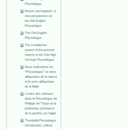
Physiologus
Beasts and baptism: a
new perspective on
the Old English
Physiologus
The Old English
Physiologus
The complexive
aspect of the present
reports in the Old High
German Physiologus
Deux traductions du
"Physiologus": le sens
allégorique de la nature
et le sens allégorique
de la Bible
L'ordre des animaux
dans le Physiologus de
Philippe de Thaün et la
prétendue préséance
de la perdrix sur l'aigle
Theobaldi Physiologus.
Introduction, critical