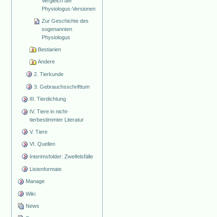
Vergleich der
Physiologus-Versionen
Zur Geschichte des
sogenannten
Physiologus
Bestiarien
Andere
2. Tierkunde
3. Gebrauchsschrifttum
III. Tierdichtung
IV. Tiere in nicht-
tierbestimmter Literatur
V. Tiere
VI. Quellen
Interimsfolder: Zweifelsfälle
Listenformate
Manage
Wiki
News