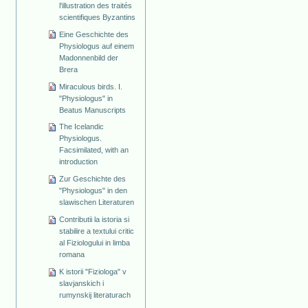
l'illustration des traités
scientifiques Byzantins
Eine Geschichte des
Physiologus auf einem
Madonnenbild der
Brera
Miraculous birds. I.
"Physiologus" in
Beatus Manuscripts
The Icelandic
Physiologus.
Facsimilated, with an
introduction
Zur Geschichte des
"Physiologus" in den
slawischen Literaturen
Contributii la istoria si
stabilire a textului critic
al Fiziologului in limba
romana
K istorii "Fiziologa" v
slavjanskich i
rumynskij literaturach