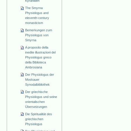
Kyraniden
The Smyrna
Physiologus and
eleventh-century
monasticism
Bemerkungen zum
Physiologus von
Smyrna
A proposito della
inedite illustrazioni del
Physiologus greco
della Biblioteca
Ambrosiana
Der Physiologus der
Moskauer
Synodalbibliothek
Der griechische
Physiologus und seine
orientalischen
Übersetzungen
Die Spiritualität des
griechischen
Physiologus