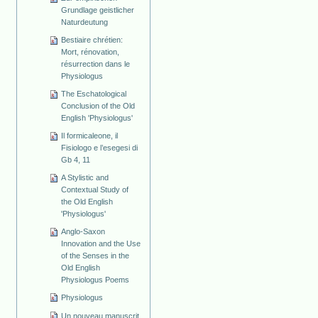
Grundlage geistlicher
Naturdeutung
Bestiaire chrétien:
Mort, rénovation,
résurrection dans le
Physiologus
The Eschatological
Conclusion of the Old
English 'Physiologus'
Il formicaleone, il
Fisiologo e l’esegesi di
Gb 4, 11
A Stylistic and
Contextual Study of
the Old English
'Physiologus'
Anglo-Saxon
Innovation and the Use
of the Senses in the
Old English
Physiologus Poems
Physiologus
Un nouveau manuscrit