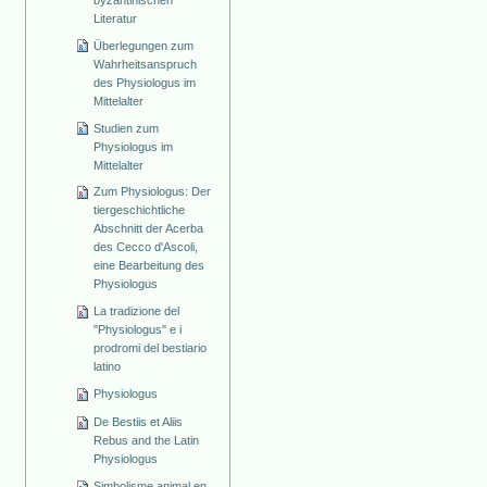
Literatur
Überlegungen zum
Wahrheitsanspruch
des Physiologus im
Mittelalter
Studien zum
Physiologus im
Mittelalter
Zum Physiologus: Der
tiergeschichtliche
Abschnitt der Acerba
des Cecco d'Ascoli,
eine Bearbeitung des
Physiologus
La tradizione del
"Physiologus" e i
prodromi del bestiario
latino
Physiologus
De Bestiis et Aliis
Rebus and the Latin
Physiologus
Simbolisme animal en