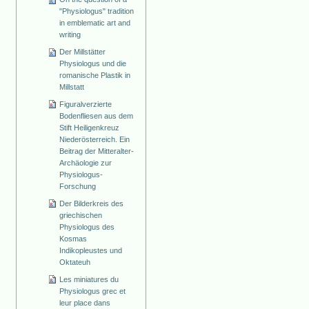
"Physiologus" tradition
in emblematic art and
writing
Der Millstätter
Physiologus und die
romanische Plastik in
Millstatt
Figuralverzierte
Bodenfliesen aus dem
Stift Heiligenkreuz
Niederösterreich. Ein
Beitrag der Mitteralter-
Archäologie zur
Physiologus-
Forschung
Der Bilderkreis des
griechischen
Physiologus des
Kosmas
Indikopleustes und
Oktateuh
Les miniatures du
Physiologus grec et
leur place dans