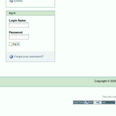
Events
log in
Login Name
Password
Forgot your password?
Copyright ©
202
This site co
Section 508
WCAG