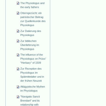
The Physiologus and
the early fathers
Otterngezücht: ein
patristischer Beitrag
zur Quellenkunde des
Physiologus
Zur Datierung des
Physiologus
Zur biblischen
Überlieferung im
Physiologus
The influence of the
Physiologus on Prüss'
"Herbary" of 1509
Zur Rezeption des
Physiologus im
Spätmittelalter und in
der frühen Neuzeit
Altägyptische Mythen
im Physiologus
"Navigatio Sancti
Brendani" and its
relationship with