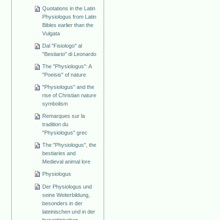
Quotations in the Latin
Physiologus from Latin
Bibles earlier than the
Vulgata
Dal "Fisiologo" al
"Bestiario" di Leonardo
The "Physiologus": A
"Poeisis" of nature
"Physiologus" and the
rise of Christian nature
symbolism
Remarques sur la
tradition du
"Physiologus" grec
The "Physiologus", the
bestiaries and
Medieval animal lore
Physiologus
Der Physiologus und
seine Weiterbildung,
besonders in der
lateinischen und in der
byzantinischen