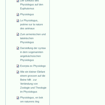
Der Einfluss des
Physiologus auf den
Euphuismus
Physiologus
Le Physiologus,
poëme sur la nature
des animaux
Zum armenischen und
lateinischen
Physiologus
Darstellung der syntax
in dem sogenannten
angelsächsischen
Physiologus
Exerpta ex Physiologo
Wie ein kleiner Elefant
einem grossen auf die
Beine hilft : zur
Verbindung von
Zoologie und Theologie
im Physiologus
Physiologus, en bok
om naturens ting