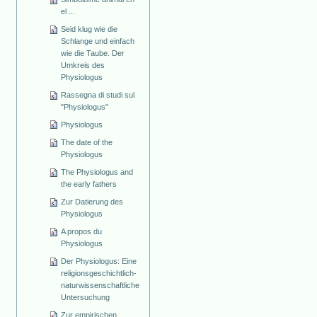
el ...
Seid klug wie die
Schlange und einfach
wie die Taube. Der
Umkreis des
Physiologus
Rassegna di studi sul
"Physiologus"
Physiologus
The date of the
Physiologus
The Physiologus and
the early fathers
Zur Datierung des
Physiologus
A propos du
Physiologus
Der Physiologus: Eine
religionsgeschichtlich-
naturwissenschaftliche
Untersuchung
Zur empirischen