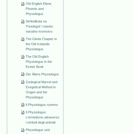
Old English Elene,
Phoenix and
Physiologus
Simbolikata na
'Fiziologot' i naseto
narodno tvorestvo
The Gleda Chapter in
the Old Icelandic
Physiologus
The Old English
Physiologus in the
Exeter Book
Der Ältere Physiologus
Zoological Marvel and
Exegetical Method in
Origen and the
Physiologus
Il Physiologus rumeno
Il Physiologus:
L'ermetismo attraverso
i simboli degli animali
Physiologus und