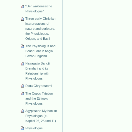
"Der waldensische
Physiologus"
Three early Christian
interpretations of
nature and scripture:
the Physiologus,
Origen, and Basil
The Physiologus and
Beast Lore in Anglo-
Saxon England
Navagatio Sancti
Brendani and its
Relationship with
Physiologus
Dicta Chrysostomi
The Coptic Triadon
and the Ethiopic
Physiologus
Ägyptische Mythen im
Physiologus (zu
Kapitel 26, 25 und 11)
Physiologus