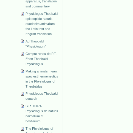
apparatus, translation
and commentary
Physiologus Theobaldi
episcopi de naturis
duodecim animalium:
the Latin text and
English translation
Ad Theobaldi
"Physiologum"
Compte rendu de P.T.
Eden Theobaldi
Physiologus
Making animals mean:
speciest hermeneutics
in the Physiologus of
Theobaldus
Physiologus Theobaldi
deutsch
B.R. 10074.
Physiologus de naturis
naimalium et
bestiarium
The Physiologus of