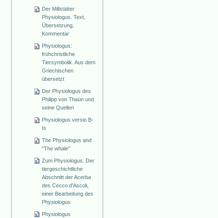
Der Millstätter
Physiologus. Text,
Übersetzung,
Kommentar
Physiologus:
frühchristliche
Tiersymbolik. Aus dem
Griechischen
übersetzt
Der Physiologus des
Philipp von Thaün und
seine Quellen
Physiologus versio B-
Is
The Physiologus and
"The whale"
Zum Physiologus. Der
tiergeschichtliche
Abschnitt der Acerba
des Cecco d'Ascoli,
einer Bearbeitung des
Physiologus
Physiologus