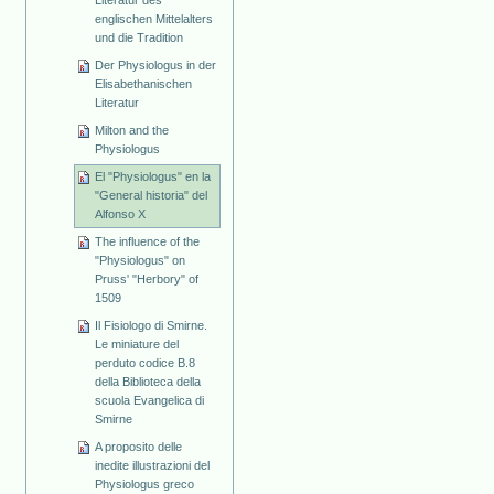
Literatur des
englischen Mittelalters
und die Tradition
Der Physiologus in der
Elisabethanischen
Literatur
Milton and the
Physiologus
El "Physiologus" en la
"General historia" del
Alfonso X
The influence of the
"Physiologus" on
Pruss' "Herbory" of
1509
Il Fisiologo di Smirne.
Le miniature del
perduto codice B.8
della Biblioteca della
scuola Evangelica di
Smirne
A proposito delle
inedite illustrazioni del
Physiologus greco