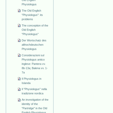
Physiologus
The Old English
"Physiologus": its
problems
The conception of the
Old English
"Physiologus"
Der Wortschatz des
althochdeutschen
Physiologus
Considerazioni sul
Physiologus antico
inglese: Pantera vv.
8b-13a; Balena vv. 1-
7a
Il Physiologus in
Islanda
Il "Physiologus" nella
tradizione nordica
An investigation of the
identity of the
"Partridge" in the Old
English Physiologus