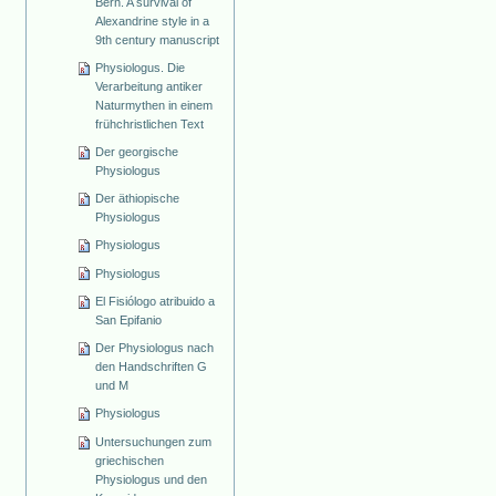
Bern. A survival of
Alexandrine style in a
9th century manuscript
Physiologus. Die
Verarbeitung antiker
Naturmythen in einem
frühchristlichen Text
Der georgische
Physiologus
Der äthiopische
Physiologus
Physiologus
Physiologus
El Fisiólogo atribuido a
San Epifanio
Der Physiologus nach
den Handschriften G
und M
Physiologus
Untersuchungen zum
griechischen
Physiologus und den