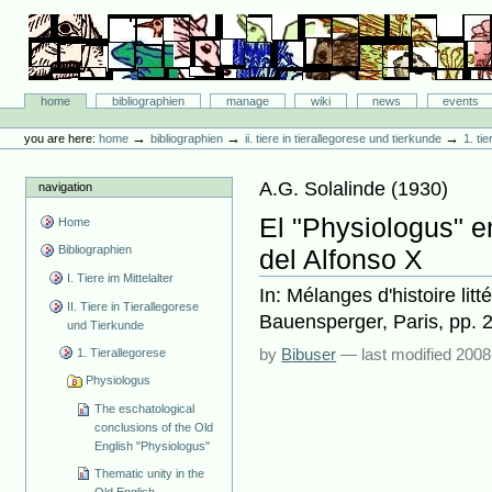
Skip
to
content.
|
Skip
Bibliographie-Portal
to
Sections
home
bibliographien
manage
wiki
news
events
navigation
Personal
tools
→
→
→
you are here:
home
bibliographien
ii. tiere in tierallegorese und tierkunde
1. ti
A.G. Solalinde
(
1930
)
navigation
El "Physiologus" en
Home
Bibliographien
del Alfonso X
I. Tiere im Mittelalter
In: Mélanges d'histoire lit
II. Tiere in Tierallegorese
Bauensperger, Paris, pp. 
und Tierkunde
by
Bibuser
—
last modified
2008
1. Tierallegorese
Physiologus
The eschatological
conclusions of the Old
English "Physiologus"
Thematic unity in the
Old English