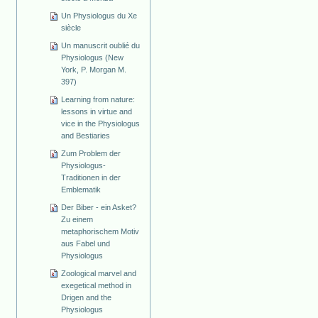
Un Physiologus du Xe
siècle
Un manuscrit oublié du
Physiologus (New
York, P. Morgan M.
397)
Learning from nature:
lessons in virtue and
vice in the Physiologus
and Bestiaries
Zum Problem der
Physiologus-
Traditionen in der
Emblematik
Der Biber - ein Asket?
Zu einem
metaphorischem Motiv
aus Fabel und
Physiologus
Zoological marvel and
exegetical method in
Drigen and the
Physiologus