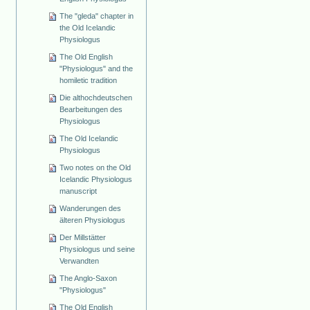
The "gleda" chapter in
the Old Icelandic
Physiologus
The Old English
"Physiologus" and the
homiletic tradition
Die althochdeutschen
Bearbeitungen des
Physiologus
The Old Icelandic
Physiologus
Two notes on the Old
Icelandic Physiologus
manuscript
Wanderungen des
älteren Physiologus
Der Millstätter
Physiologus und seine
Verwandten
The Anglo-Saxon
"Physiologus"
The Old English