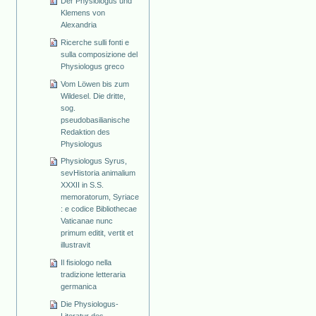
Der Physiologus und
Klemens von
Alexandria
Ricerche sulli fonti e
sulla composizione del
Physiologus greco
Vom Löwen bis zum
Wildesel. Die dritte,
sog.
pseudobasilianische
Redaktion des
Physiologus
Physiologus Syrus,
sevHistoria animalium
XXXII in S.S.
memoratorum, Syriace
: e codice Bibliothecae
Vaticanae nunc
primum editit, vertit et
illustravit
Il fisiologo nella
tradizione letteraria
germanica
Die Physiologus-