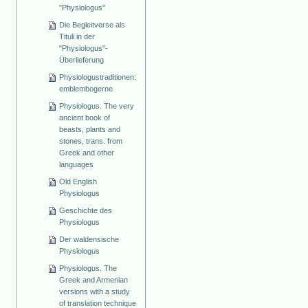
"Physiologus"
Die Begleitverse als
Tituli in der
"Physiologus"-
Überlieferung
Physiologustraditionen:
emblembogerne
Physiologus. The very
ancient book of
beasts, plants and
stones, trans. from
Greek and other
languages
Old English
Physiologus
Geschichte des
Physiologus
Der waldensische
Physiologus
Physiologus. The
Greek and Armenian
versions with a study
of translation technique