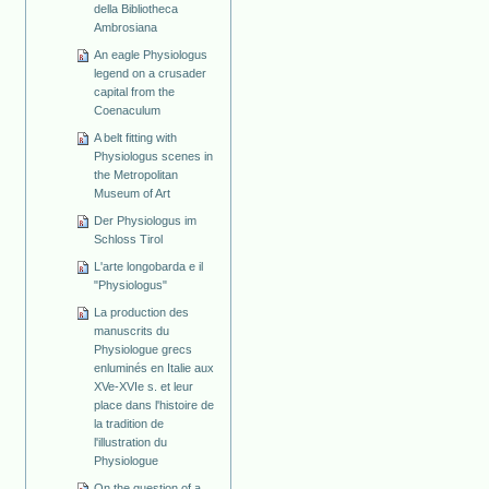
della Bibliotheca
Ambrosiana
An eagle Physiologus
legend on a crusader
capital from the
Coenaculum
A belt fitting with
Physiologus scenes in
the Metropolitan
Museum of Art
Der Physiologus im
Schloss Tirol
L'arte longobarda e il
"Physiologus"
La production des
manuscrits du
Physiologue grecs
enluminés en Italie aux
XVe-XVIe s. et leur
place dans l'histoire de
la tradition de
l'illustration du
Physiologue
On the question of a