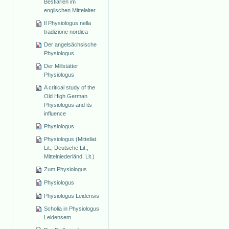
Bestiarien im
englischen Mittelalter
Il Physiologus nella
tradizione nordica
Der angelsächsische
Physiologus
Der Millstätter
Physiologus
A critical study of the
Old High German
Physiologus and its
influence
Physiologus
Physiologus (Mittellat.
Lit.; Deutsche Lit.;
Mittelniederländ. Lit.)
Zum Physiologus
Physiologus
Physiologus Leidensis
Scholia in Physiologus
Leidensem