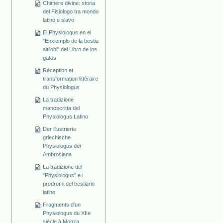
Chimere divine: storia
del Fisiologo tra mondo
latino e slavo
El Physiologus en el
"Enxiemplo de la bestia
altilobi" del Libro de los
gatos
Réception et
transformation littéraire
du Physiologus
La tradizione
manoscritta del
Physiologus Latino
Der illustrierte
griechische
Physiologus der
Ambrosiana
La tradizione del
"Physiologus" e i
prodromi del bestiario
latino
Fragments d'un
Physiologus du XIIe
siècle à Monza