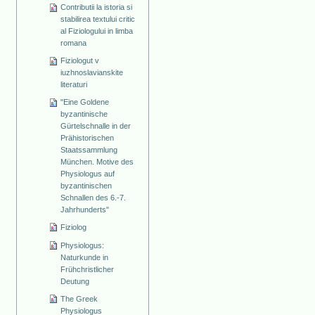
Contributii la istoria si
stabilirea textului critic
al Fiziologului in limba
romana
Fiziologut v
iuzhnoslavianskite
literaturi
"Eine Goldene
byzantinische
Gürtelschnalle in der
Prähistorischen
Staatssammlung
München. Motive des
Physiologus auf
byzantinischen
Schnallen des 6.-7.
Jahrhunderts"
Fiziolog
Physiologus:
Naturkunde in
Frühchristlicher
Deutung
The Greek
Physiologus