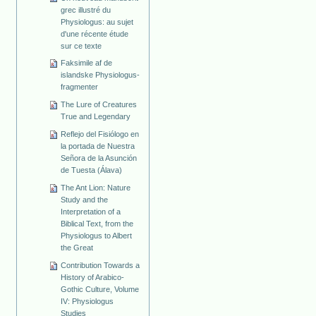
grec illustré du
Physiologus: au sujet
d'une récente étude
sur ce texte
Faksimile af de
islandske Physiologus-
fragmenter
The Lure of Creatures
True and Legendary
Reflejo del Fisiólogo en
la portada de Nuestra
Señora de la Asunción
de Tuesta (Álava)
The Ant Lion: Nature
Study and the
Interpretation of a
Biblical Text, from the
Physiologus to Albert
the Great
Contribution Towards a
History of Arabico-
Gothic Culture, Volume
IV: Physiologus
Studies