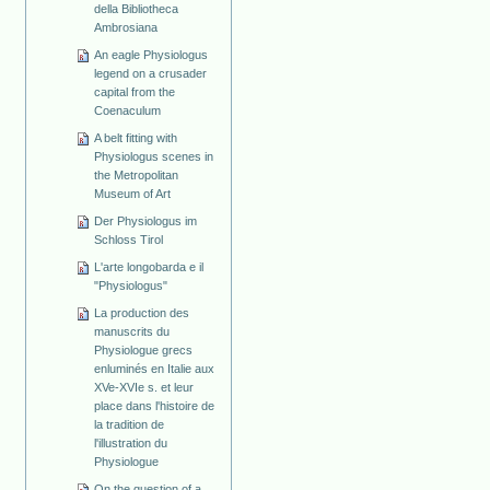
della Bibliotheca
Ambrosiana
An eagle Physiologus
legend on a crusader
capital from the
Coenaculum
A belt fitting with
Physiologus scenes in
the Metropolitan
Museum of Art
Der Physiologus im
Schloss Tirol
L'arte longobarda e il
"Physiologus"
La production des
manuscrits du
Physiologue grecs
enluminés en Italie aux
XVe-XVIe s. et leur
place dans l'histoire de
la tradition de
l'illustration du
Physiologue
On the question of a