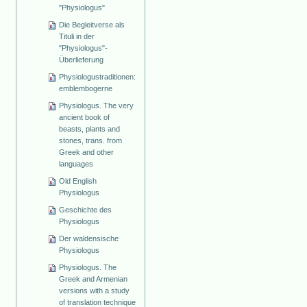
"Physiologus"
Die Begleitverse als
Tituli in der
"Physiologus"-
Überlieferung
Physiologustraditionen:
emblembogerne
Physiologus. The very
ancient book of
beasts, plants and
stones, trans. from
Greek and other
languages
Old English
Physiologus
Geschichte des
Physiologus
Der waldensische
Physiologus
Physiologus. The
Greek and Armenian
versions with a study
of translation technique