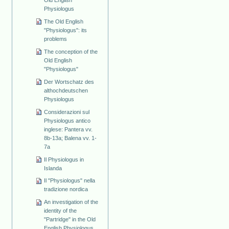
Physiologus
The Old English
"Physiologus": its
problems
The conception of the
Old English
"Physiologus"
Der Wortschatz des
althochdeutschen
Physiologus
Considerazioni sul
Physiologus antico
inglese: Pantera vv.
8b-13a; Balena vv. 1-
7a
Il Physiologus in
Islanda
Il "Physiologus" nella
tradizione nordica
An investigation of the
identity of the
"Partridge" in the Old
English Physiologus