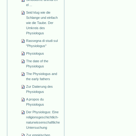
el ...
Seid klug wie die
Schlange und einfach
wie die Taube. Der
Umkreis des
Physiologus
Rassegna di studi sul
"Physiologus"
Physiologus
The date of the
Physiologus
The Physiologus and
the early fathers
Zur Datierung des
Physiologus
A propos du
Physiologus
Der Physiologus: Eine
religionsgeschichtlich-
naturwissenschaftliche
Untersuchung
Zur empirischen