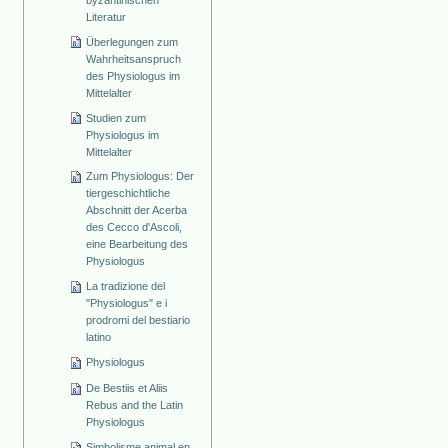
Literatur
Überlegungen zum
Wahrheitsanspruch
des Physiologus im
Mittelalter
Studien zum
Physiologus im
Mittelalter
Zum Physiologus: Der
tiergeschichtliche
Abschnitt der Acerba
des Cecco d'Ascoli,
eine Bearbeitung des
Physiologus
La tradizione del
"Physiologus" e i
prodromi del bestiario
latino
Physiologus
De Bestiis et Aliis
Rebus and the Latin
Physiologus
Simbolisme animal en