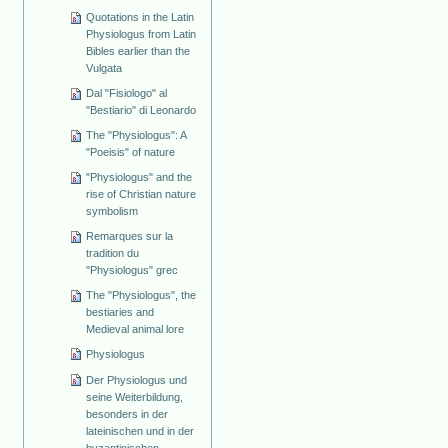
Quotations in the Latin
Physiologus from Latin
Bibles earlier than the
Vulgata
Dal "Fisiologo" al
"Bestiario" di Leonardo
The "Physiologus": A
"Poeisis" of nature
"Physiologus" and the
rise of Christian nature
symbolism
Remarques sur la
tradition du
"Physiologus" grec
The "Physiologus", the
bestiaries and
Medieval animal lore
Physiologus
Der Physiologus und
seine Weiterbildung,
besonders in der
lateinischen und in der
byzantinischen