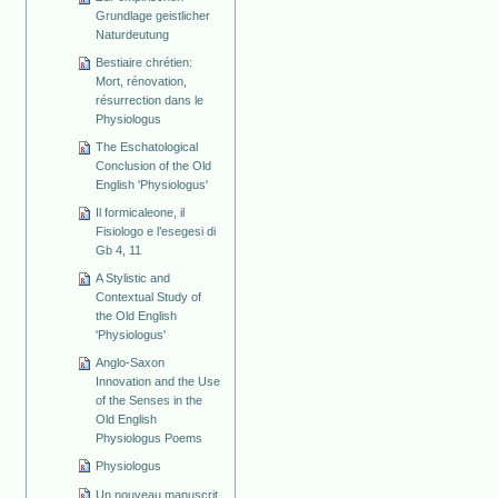
Grundlage geistlicher
Naturdeutung
Bestiaire chrétien:
Mort, rénovation,
résurrection dans le
Physiologus
The Eschatological
Conclusion of the Old
English 'Physiologus'
Il formicaleone, il
Fisiologo e l’esegesi di
Gb 4, 11
A Stylistic and
Contextual Study of
the Old English
'Physiologus'
Anglo-Saxon
Innovation and the Use
of the Senses in the
Old English
Physiologus Poems
Physiologus
Un nouveau manuscrit