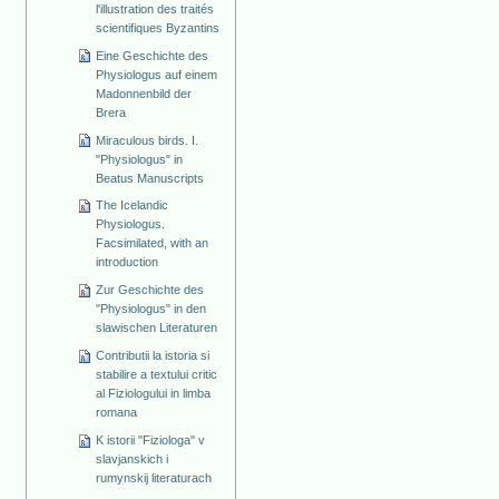
l'illustration des traités
scientifiques Byzantins
Eine Geschichte des
Physiologus auf einem
Madonnenbild der
Brera
Miraculous birds. I.
"Physiologus" in
Beatus Manuscripts
The Icelandic
Physiologus.
Facsimilated, with an
introduction
Zur Geschichte des
"Physiologus" in den
slawischen Literaturen
Contributii la istoria si
stabilire a textului critic
al Fiziologului in limba
romana
K istorii "Fiziologa" v
slavjanskich i
rumynskij literaturach