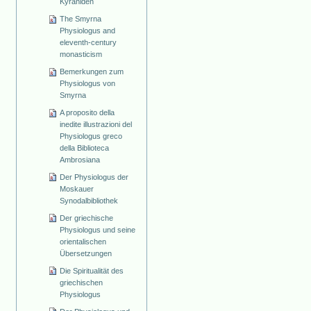
Kyraniden
The Smyrna
Physiologus and
eleventh-century
monasticism
Bemerkungen zum
Physiologus von
Smyrna
A proposito della
inedite illustrazioni del
Physiologus greco
della Biblioteca
Ambrosiana
Der Physiologus der
Moskauer
Synodalbibliothek
Der griechische
Physiologus und seine
orientalischen
Übersetzungen
Die Spiritualität des
griechischen
Physiologus