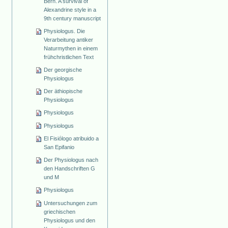
Bern. A survival of
Alexandrine style in a
9th century manuscript
Physiologus. Die
Verarbeitung antiker
Naturmythen in einem
frühchristlichen Text
Der georgische
Physiologus
Der äthiopische
Physiologus
Physiologus
Physiologus
El Fisiólogo atribuido a
San Epifanio
Der Physiologus nach
den Handschriften G
und M
Physiologus
Untersuchungen zum
griechischen
Physiologus und den