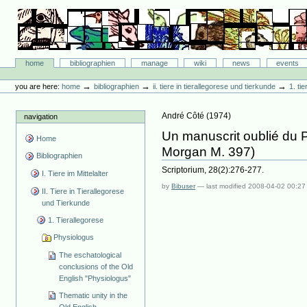
Skip
to
content.
|
Skip
Bibliographie-Portal
to
Sections
home
bibliographien
manage
wiki
news
events
navigation
Personal
tools
→
→
→
you are here:
home
bibliographien
ii. tiere in tierallegorese und tierkunde
1. ti
André Côté
(
1974
)
navigation
Un manuscrit oublié du 
Home
Morgan M. 397)
Bibliographien
Scriptorium, 28(2):276-277.
I. Tiere im Mittelalter
by
Bibuser
—
last modified
2008-04-02 00:27
II. Tiere in Tierallegorese
und Tierkunde
1. Tierallegorese
Physiologus
The eschatological
conclusions of the Old
English "Physiologus"
Thematic unity in the
Old English