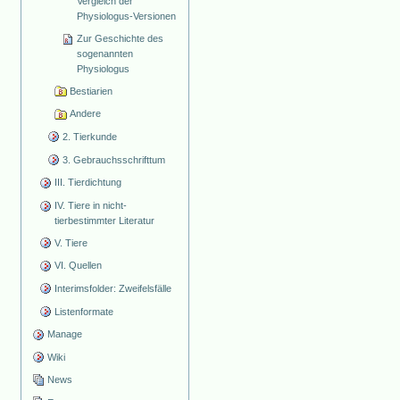
Vergleich der
Physiologus-Versionen
Zur Geschichte des
sogenannten
Physiologus
Bestiarien
Andere
2. Tierkunde
3. Gebrauchsschrifttum
III. Tierdichtung
IV. Tiere in nicht-
tierbestimmter Literatur
V. Tiere
VI. Quellen
Interimsfolder: Zweifelsfälle
Listenformate
Manage
Wiki
News