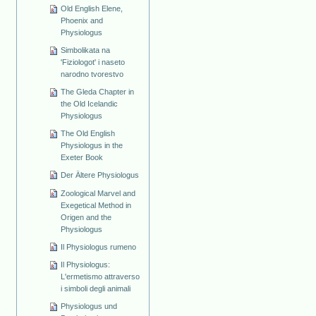
Old English Elene,
Phoenix and
Physiologus
Simbolikata na
'Fiziologot' i naseto
narodno tvorestvo
The Gleda Chapter in
the Old Icelandic
Physiologus
The Old English
Physiologus in the
Exeter Book
Der Ältere Physiologus
Zoological Marvel and
Exegetical Method in
Origen and the
Physiologus
Il Physiologus rumeno
Il Physiologus:
L'ermetismo attraverso
i simboli degli animali
Physiologus und