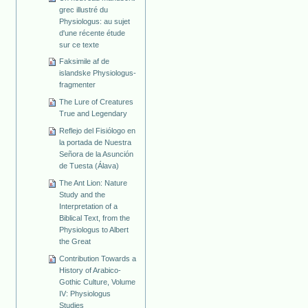
grec illustré du
Physiologus: au sujet
d'une récente étude
sur ce texte
Faksimile af de
islandske Physiologus-
fragmenter
The Lure of Creatures
True and Legendary
Reflejo del Fisiólogo en
la portada de Nuestra
Señora de la Asunción
de Tuesta (Álava)
The Ant Lion: Nature
Study and the
Interpretation of a
Biblical Text, from the
Physiologus to Albert
the Great
Contribution Towards a
History of Arabico-
Gothic Culture, Volume
IV: Physiologus
Studies