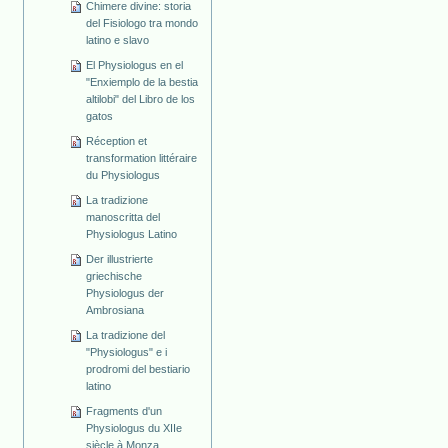
Chimere divine: storia
del Fisiologo tra mondo
latino e slavo
El Physiologus en el
"Enxiemplo de la bestia
altilobi" del Libro de los
gatos
Réception et
transformation littéraire
du Physiologus
La tradizione
manoscritta del
Physiologus Latino
Der illustrierte
griechische
Physiologus der
Ambrosiana
La tradizione del
"Physiologus" e i
prodromi del bestiario
latino
Fragments d'un
Physiologus du XIIe
siècle à Monza