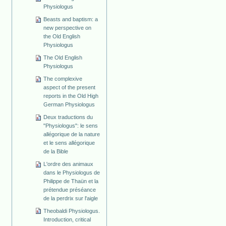
Physiologus
Beasts and baptism: a
new perspective on
the Old English
Physiologus
The Old English
Physiologus
The complexive
aspect of the present
reports in the Old High
German Physiologus
Deux traductions du
"Physiologus": le sens
allégorique de la nature
et le sens allégorique
de la Bible
L'ordre des animaux
dans le Physiologus de
Philippe de Thaün et la
prétendue préséance
de la perdrix sur l'aigle
Theobaldi Physiologus.
Introduction, critical