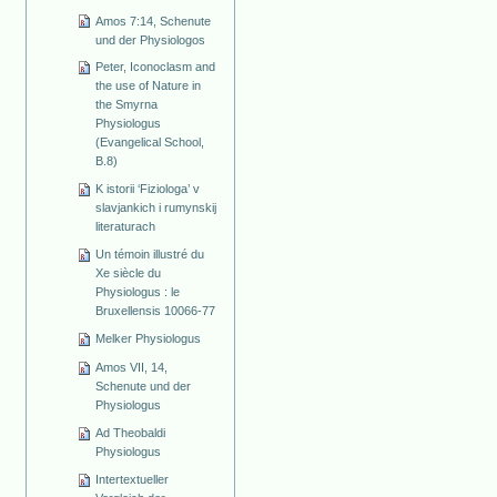
Amos 7:14, Schenute
und der Physiologos
Peter, Iconoclasm and
the use of Nature in
the Smyrna
Physiologus
(Evangelical School,
B.8)
K istorii ‘Fiziologa’ v
slavjankich i rumynskij
literaturach
Un témoin illustré du
Xe siècle du
Physiologus : le
Bruxellensis 10066-77
Melker Physiologus
Amos VII, 14,
Schenute und der
Physiologus
Ad Theobaldi
Physiologus
Intertextueller