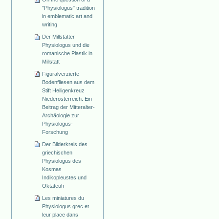
"Physiologus" tradition
in emblematic art and
writing
Der Millstätter
Physiologus und die
romanische Plastik in
Millstatt
Figuralverzierte
Bodenfliesen aus dem
Stift Heiligenkreuz
Niederösterreich. Ein
Beitrag der Mitteralter-
Archäologie zur
Physiologus-
Forschung
Der Bilderkreis des
griechischen
Physiologus des
Kosmas
Indikopleustes und
Oktateuh
Les miniatures du
Physiologus grec et
leur place dans