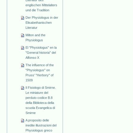
Literatur des
englischen Mittelalters
und die Tradition
Der Physiologus in der
Elisabethanischen
Literatur
Milton and the
Physiologus
El "Physiologus" en la
"General historia" del
Alfonso X
The influence of the
"Physiologus" on
Pruss' "Herbory" of
1509
Il Fisiologo di Smirne.
Le miniature del
perduto codice B.8
della Biblioteca della
scuola Evangelica di
Smirne
A proposito delle
inedite illustrazioni del
Physiologus greco