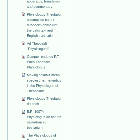
apparatus, translation
and commentary
Physiologus Theobaldi
episcopi de naturis
duodecim animalium:
the Latin text and
English translation
Ad Theobaldi
"Physiologum"
Compte rendu de P.T.
Eden Theobaldi
Physiologus
Making animals mean:
speciest hermeneutics
in the Physiologus of
Theobaldus
Physiologus Theobaldi
deutsch
B.R. 10074.
Physiologus de naturis
naimalium et
bestiarium
The Physiologus of