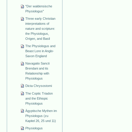
"Der waldensische
Physiologus"
Three early Christian
interpretations of
nature and scripture:
the Physiologus,
Origen, and Basil
The Physiologus and
Beast Lore in Anglo-
Saxon England
Navagatio Sancti
Brendani and its
Relationship with
Physiologus
Dicta Chrysostomi
The Coptic Triadon
and the Ethiopic
Physiologus
Ägyptische Mythen im
Physiologus (zu
Kapitel 26, 25 und 11)
Physiologus