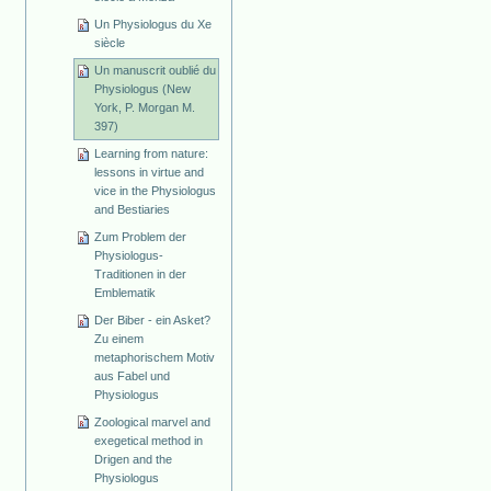
Un Physiologus du Xe
siècle
Un manuscrit oublié du
Physiologus (New
York, P. Morgan M.
397)
Learning from nature:
lessons in virtue and
vice in the Physiologus
and Bestiaries
Zum Problem der
Physiologus-
Traditionen in der
Emblematik
Der Biber - ein Asket?
Zu einem
metaphorischem Motiv
aus Fabel und
Physiologus
Zoological marvel and
exegetical method in
Drigen and the
Physiologus