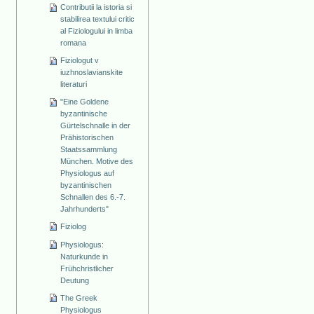
Contributii la istoria si
stabilirea textului critic
al Fiziologului in limba
romana
Fiziologut v
iuzhnoslavianskite
literaturi
"Eine Goldene
byzantinische
Gürtelschnalle in der
Prähistorischen
Staatssammlung
München. Motive des
Physiologus auf
byzantinischen
Schnallen des 6.-7.
Jahrhunderts"
Fiziolog
Physiologus:
Naturkunde in
Frühchristlicher
Deutung
The Greek
Physiologus