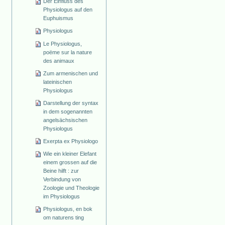
Der Einfluss des
Physiologus auf den
Euphuismus
Physiologus
Le Physiologus,
poëme sur la nature
des animaux
Zum armenischen und
lateinischen
Physiologus
Darstellung der syntax
in dem sogenannten
angelsächsischen
Physiologus
Exerpta ex Physiologo
Wie ein kleiner Elefant
einem grossen auf die
Beine hilft : zur
Verbindung von
Zoologie und Theologie
im Physiologus
Physiologus, en bok
om naturens ting