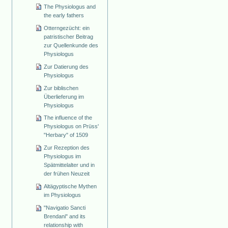
The Physiologus and
the early fathers
Otterngezücht: ein
patristischer Beitrag
zur Quellenkunde des
Physiologus
Zur Datierung des
Physiologus
Zur biblischen
Überlieferung im
Physiologus
The influence of the
Physiologus on Prüss'
"Herbary" of 1509
Zur Rezeption des
Physiologus im
Spätmittelalter und in
der frühen Neuzeit
Altägyptische Mythen
im Physiologus
"Navigatio Sancti
Brendani" and its
relationship with