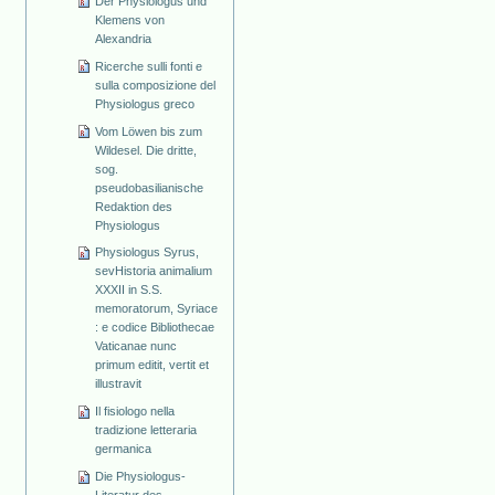
Der Physiologus und
Klemens von
Alexandria
Ricerche sulli fonti e
sulla composizione del
Physiologus greco
Vom Löwen bis zum
Wildesel. Die dritte,
sog.
pseudobasilianische
Redaktion des
Physiologus
Physiologus Syrus,
sevHistoria animalium
XXXII in S.S.
memoratorum, Syriace
: e codice Bibliothecae
Vaticanae nunc
primum editit, vertit et
illustravit
Il fisiologo nella
tradizione letteraria
germanica
Die Physiologus-