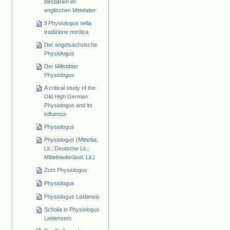
Bestiarien im
englischen Mittelalter
Il Physiologus nella
tradizione nordica
Der angelsächsische
Physiologus
Der Millstätter
Physiologus
A critical study of the
Old High German
Physiologus and its
influence
Physiologus
Physiologus (Mittellat.
Lit.; Deutsche Lit.;
Mittelniederländ. Lit.)
Zum Physiologus
Physiologus
Physiologus Leidensis
Scholia in Physiologus
Leidensem