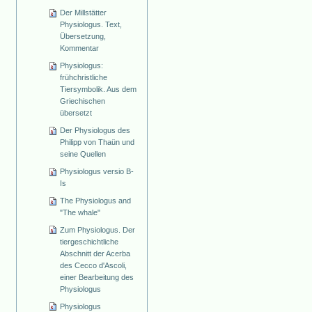
Der Millstätter
Physiologus. Text,
Übersetzung,
Kommentar
Physiologus:
frühchristliche
Tiersymbolik. Aus dem
Griechischen
übersetzt
Der Physiologus des
Philipp von Thaün und
seine Quellen
Physiologus versio B-
Is
The Physiologus and
"The whale"
Zum Physiologus. Der
tiergeschichtliche
Abschnitt der Acerba
des Cecco d'Ascoli,
einer Bearbeitung des
Physiologus
Physiologus