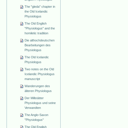
The "gleda" chapter in
the Old Icelandic
Physiologus
The Old English
"Physiologus" and the
homiletic tradition
Die althochdeutschen
Bearbeitungen des
Physiologus
The Old Icelandic
Physiologus
Two notes on the Old
Icelandic Physiologus
manuscript
Wanderungen des
älteren Physiologus
Der Millstätter
Physiologus und seine
Verwandten
The Anglo-Saxon
"Physiologus"
The Old English