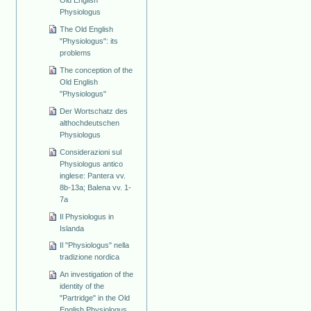
Physiologus
The Old English
"Physiologus": its
problems
The conception of the
Old English
"Physiologus"
Der Wortschatz des
althochdeutschen
Physiologus
Considerazioni sul
Physiologus antico
inglese: Pantera vv.
8b-13a; Balena vv. 1-
7a
Il Physiologus in
Islanda
Il "Physiologus" nella
tradizione nordica
An investigation of the
identity of the
"Partridge" in the Old
English Physiologus