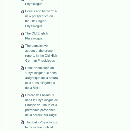
Physiologus
Beasts and baptism: a
new perspective on
the Old English
Physiologus
The Old English
Physiologus
The complexive
aspect of the present
reports in the Old High
German Physiologus
Deux traductions du
"Physiologus": le sens
allégorique de la nature
et le sens allégorique
de la Bible
L'ordre des animaux
dans le Physiologus de
Philippe de Thaün et la
prétendue préséance
de la perdrix sur l'aigle
Theobaldi Physiologus.
Introduction, critical