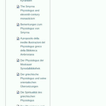
Kyraniden
The Smyrna
Physiologus and
eleventh-century
monasticism
Bemerkungen zum
Physiologus von
Smyrna
A proposito della
inedite illustrazioni del
Physiologus greco
della Biblioteca
Ambrosiana
Der Physiologus der
Moskauer
Synodalbibliothek
Der griechische
Physiologus und seine
orientalischen
Übersetzungen
Die Spiritualität des
griechischen
Physiologus