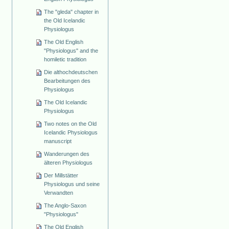
The "gleda" chapter in
the Old Icelandic
Physiologus
The Old English
"Physiologus" and the
homiletic tradition
Die althochdeutschen
Bearbeitungen des
Physiologus
The Old Icelandic
Physiologus
Two notes on the Old
Icelandic Physiologus
manuscript
Wanderungen des
älteren Physiologus
Der Millstätter
Physiologus und seine
Verwandten
The Anglo-Saxon
"Physiologus"
The Old English