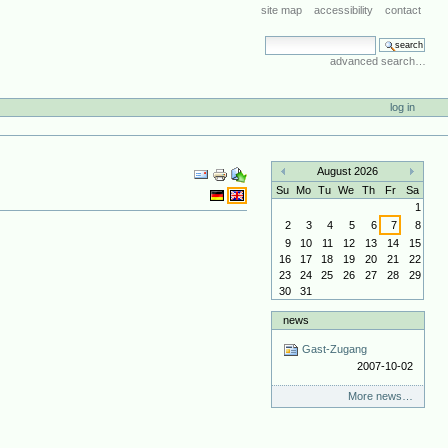
site map
accessibility
contact
search site
advanced search…
log in
Document
August 2026
Actions
«
»
Su
Mo
Tu
We
Th
Fr
Sa
1
2
3
4
5
6
7
8
9
10
11
12
13
14
15
16
17
18
19
20
21
22
23
24
25
26
27
28
29
30
31
news
Gast-Zugang
2007-10-02
More news…