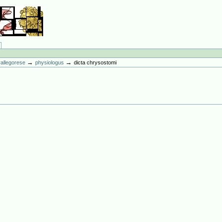
→
→
erallegorese
physiologus
dicta chrysostomi