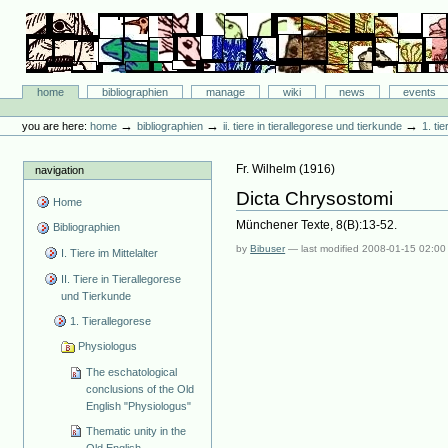
Skip
to
content.
|
Skip
Bibliographie-Portal
to
Sections
home
bibliographien
manage
wiki
news
events
navigation
Personal
tools
→
→
→
you are here:
home
bibliographien
ii. tiere in tierallegorese und tierkunde
1. ti
Fr. Wilhelm
(
1916
)
navigation
Dicta Chrysostomi
Home
Münchener Texte, 8(B):13-52.
Bibliographien
by
Bibuser
—
last modified
2008-01-15 02:00
I. Tiere im Mittelalter
II. Tiere in Tierallegorese
und Tierkunde
1. Tierallegorese
Physiologus
The eschatological
conclusions of the Old
English "Physiologus"
Thematic unity in the
Old English