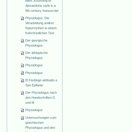
Bern. A survival of
Alexandrine style in a
9th century manuscript
Physiologus. Die
Verarbeitung antiker
Naturmythen in einem
frühchristlichen Text
Der georgische
Physiologus
Der äthiopische
Physiologus
Physiologus
Physiologus
El Fisiólogo atribuido a
San Epifanio
Der Physiologus nach
den Handschriften G
und M
Physiologus
Untersuchungen zum
griechischen
Physiologus und den