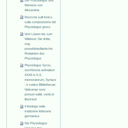
Der Physiologus und
Klemens von
Alexandria
Ricerche sulli fonti e
sulla composizione del
Physiologus greco
Vom Löwen bis zum
Wildesel. Die dritte,
sog.
pseudobasilianische
Redaktion des
Physiologus
Physiologus Syrus,
sevHistoria animalium
XXXII in S.S.
memoratorum, Syriace
: e codice Bibliothecae
Vaticanae nunc
primum editit, vertit et
illustravit
Il fisiologo nella
tradizione letteraria
germanica
Die Physiologus-