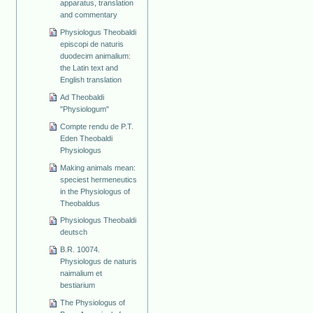
apparatus, translation
and commentary
Physiologus Theobaldi
episcopi de naturis
duodecim animalium:
the Latin text and
English translation
Ad Theobaldi
"Physiologum"
Compte rendu de P.T.
Eden Theobaldi
Physiologus
Making animals mean:
speciest hermeneutics
in the Physiologus of
Theobaldus
Physiologus Theobaldi
deutsch
B.R. 10074.
Physiologus de naturis
naimalium et
bestiarium
The Physiologus of