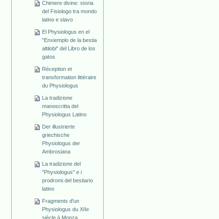
Chimere divine: storia
del Fisiologo tra mondo
latino e slavo
El Physiologus en el
"Enxiemplo de la bestia
altilobi" del Libro de los
gatos
Réception et
transformation littéraire
du Physiologus
La tradizione
manoscritta del
Physiologus Latino
Der illustrierte
griechische
Physiologus der
Ambrosiana
La tradizione del
"Physiologus" e i
prodromi del bestiario
latino
Fragments d'un
Physiologus du XIIe
siècle à Monza