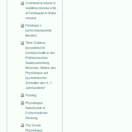
Contributii la istoria si
stabilirea textului critic
al Fiziologului in limba
romana
Fiziologut v
iuzhnoslavianskite
literaturi
"Eine Goldene
byzantinische
Gürtelschnalle in der
Prähistorischen
Staatssammlung
München. Motive des
Physiologus auf
byzantinischen
Schnallen des 6.-7.
Jahrhunderts"
Fiziolog
Physiologus:
Naturkunde in
Frühchristlicher
Deutung
The Greek
Physiologus