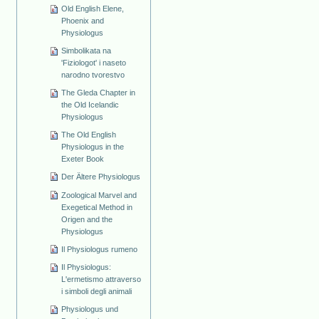
Old English Elene,
Phoenix and
Physiologus
Simbolikata na
'Fiziologot' i naseto
narodno tvorestvo
The Gleda Chapter in
the Old Icelandic
Physiologus
The Old English
Physiologus in the
Exeter Book
Der Ältere Physiologus
Zoological Marvel and
Exegetical Method in
Origen and the
Physiologus
Il Physiologus rumeno
Il Physiologus:
L'ermetismo attraverso
i simboli degli animali
Physiologus und