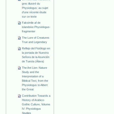
grec illustré du
Physiologus: au sujet
d'une récente étude
sur ce texte
Faksimile af de
islandske Physiologus-
fragmenter
The Lure of Creatures
True and Legendary
Reflejo del Fisiólogo en
la portada de Nuestra
Señora de la Asunción
de Tuesta (Álava)
The Ant Lion: Nature
Study and the
Interpretation of a
Biblical Text, from the
Physiologus to Albert
the Great
Contribution Towards a
History of Arabico-
Gothic Culture, Volume
IV: Physiologus
Studies