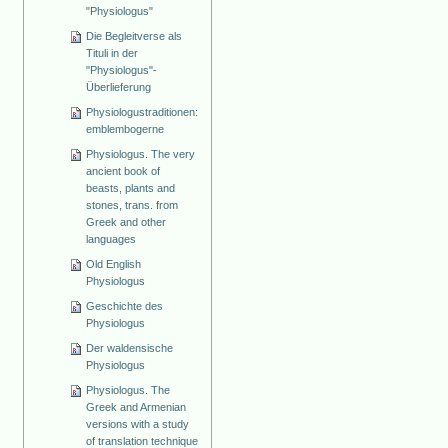
"Physiologus"
Die Begleitverse als
Tituli in der
"Physiologus"-
Überlieferung
Physiologustraditionen:
emblembogerne
Physiologus. The very
ancient book of
beasts, plants and
stones, trans. from
Greek and other
languages
Old English
Physiologus
Geschichte des
Physiologus
Der waldensische
Physiologus
Physiologus. The
Greek and Armenian
versions with a study
of translation technique