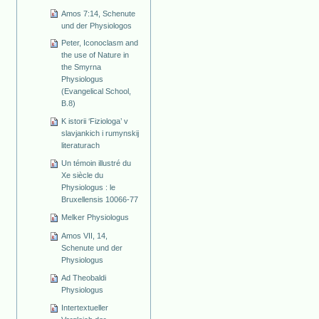
Amos 7:14, Schenute
und der Physiologos
Peter, Iconoclasm and
the use of Nature in
the Smyrna
Physiologus
(Evangelical School,
B.8)
K istorii ‘Fiziologa’ v
slavjankich i rumynskij
literaturach
Un témoin illustré du
Xe siècle du
Physiologus : le
Bruxellensis 10066-77
Melker Physiologus
Amos VII, 14,
Schenute und der
Physiologus
Ad Theobaldi
Physiologus
Intertextueller