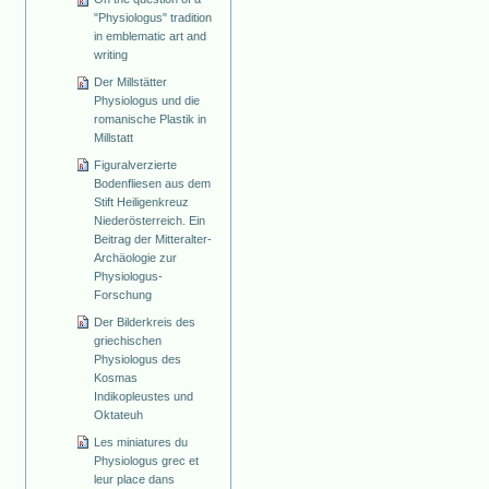
"Physiologus" tradition
in emblematic art and
writing
Der Millstätter
Physiologus und die
romanische Plastik in
Millstatt
Figuralverzierte
Bodenfliesen aus dem
Stift Heiligenkreuz
Niederösterreich. Ein
Beitrag der Mitteralter-
Archäologie zur
Physiologus-
Forschung
Der Bilderkreis des
griechischen
Physiologus des
Kosmas
Indikopleustes und
Oktateuh
Les miniatures du
Physiologus grec et
leur place dans