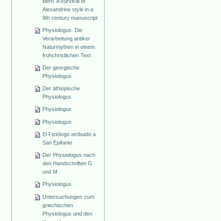
Bern. A survival of
Alexandrine style in a
9th century manuscript
Physiologus. Die
Verarbeitung antiker
Naturmythen in einem
frühchristlichen Text
Der georgische
Physiologus
Der äthiopische
Physiologus
Physiologus
Physiologus
El Fisiólogo atribuido a
San Epifanio
Der Physiologus nach
den Handschriften G
und M
Physiologus
Untersuchungen zum
griechischen
Physiologus und den