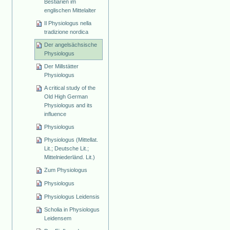
Bestiarien im
englischen Mittelalter
Il Physiologus nella
tradizione nordica
Der angelsächsische
Physiologus
Der Millstätter
Physiologus
A critical study of the
Old High German
Physiologus and its
influence
Physiologus
Physiologus (Mittellat.
Lit.; Deutsche Lit.;
Mittelniederländ. Lit.)
Zum Physiologus
Physiologus
Physiologus Leidensis
Scholia in Physiologus
Leidensem