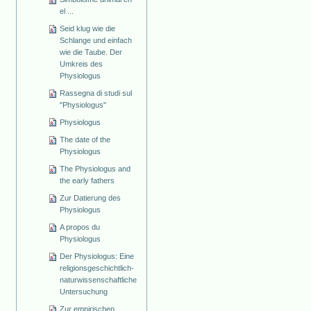
el ...
Seid klug wie die
Schlange und einfach
wie die Taube. Der
Umkreis des
Physiologus
Rassegna di studi sul
"Physiologus"
Physiologus
The date of the
Physiologus
The Physiologus and
the early fathers
Zur Datierung des
Physiologus
A propos du
Physiologus
Der Physiologus: Eine
religionsgeschichtlich-
naturwissenschaftliche
Untersuchung
Zur empirischen