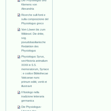
Der Physiologus und
Klemens von
Alexandria
Ricerche sulli fonti e
sulla composizione del
Physiologus greco
Vom Löwen bis zum
Wildesel. Die dritte,
sog.
pseudobasilianische
Redaktion des
Physiologus
Physiologus Syrus,
sevHistoria animalium
XXXII in S.S.
memoratorum, Syriace
: e codice Bibliothecae
Vaticanae nunc
primum editit, vertit et
illustravit
Il fisiologo nella
tradizione letteraria
germanica
Die Physiologus-