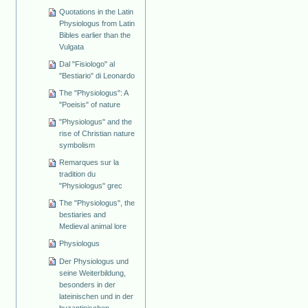
Quotations in the Latin
Physiologus from Latin
Bibles earlier than the
Vulgata
Dal "Fisiologo" al
"Bestiario" di Leonardo
The "Physiologus": A
"Poeisis" of nature
"Physiologus" and the
rise of Christian nature
symbolism
Remarques sur la
tradition du
"Physiologus" grec
The "Physiologus", the
bestiaries and
Medieval animal lore
Physiologus
Der Physiologus und
seine Weiterbildung,
besonders in der
lateinischen und in der
byzantinischen