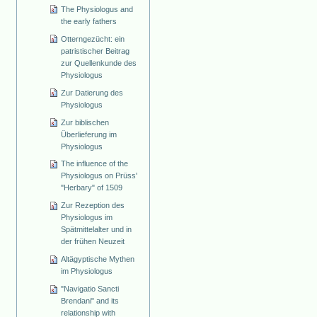
The Physiologus and
the early fathers
Otterngezücht: ein
patristischer Beitrag
zur Quellenkunde des
Physiologus
Zur Datierung des
Physiologus
Zur biblischen
Überlieferung im
Physiologus
The influence of the
Physiologus on Prüss'
"Herbary" of 1509
Zur Rezeption des
Physiologus im
Spätmittelalter und in
der frühen Neuzeit
Altägyptische Mythen
im Physiologus
"Navigatio Sancti
Brendani" and its
relationship with