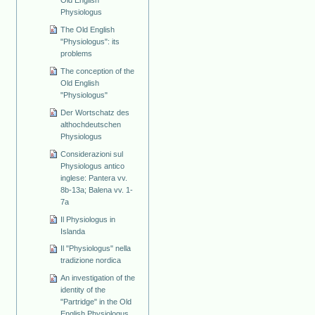
Physiologus
The Old English
"Physiologus": its
problems
The conception of the
Old English
"Physiologus"
Der Wortschatz des
althochdeutschen
Physiologus
Considerazioni sul
Physiologus antico
inglese: Pantera vv.
8b-13a; Balena vv. 1-
7a
Il Physiologus in
Islanda
Il "Physiologus" nella
tradizione nordica
An investigation of the
identity of the
"Partridge" in the Old
English Physiologus