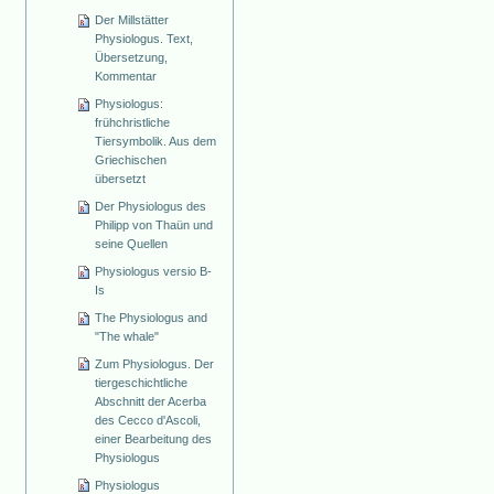
Der Millstätter
Physiologus. Text,
Übersetzung,
Kommentar
Physiologus:
frühchristliche
Tiersymbolik. Aus dem
Griechischen
übersetzt
Der Physiologus des
Philipp von Thaün und
seine Quellen
Physiologus versio B-
Is
The Physiologus and
"The whale"
Zum Physiologus. Der
tiergeschichtliche
Abschnitt der Acerba
des Cecco d'Ascoli,
einer Bearbeitung des
Physiologus
Physiologus