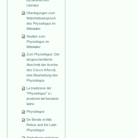
Literatur
Überlegungen zum
Wahrheitsanspruch
des Physiologus im
Mittelalter
Studien zum
Physiologus im
Mittelalter
Zum Physiologus: Der
tiergeschichtliche
Abschnitt der Acerba
des Cecco d'Ascoli,
eine Bearbeitung des
Physiologus
La tradizione del
"Physiologus" e i
prodromi del bestiario
latino
Physiologus
De Bestiis et Aliis
Rebus and the Latin
Physiologus
Simbolisme animal en