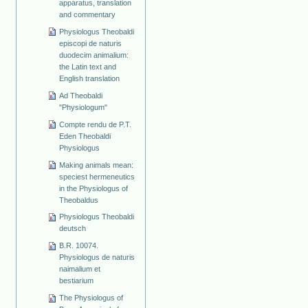
apparatus, translation
and commentary
Physiologus Theobaldi
episcopi de naturis
duodecim animalium:
the Latin text and
English translation
Ad Theobaldi
"Physiologum"
Compte rendu de P.T.
Eden Theobaldi
Physiologus
Making animals mean:
speciest hermeneutics
in the Physiologus of
Theobaldus
Physiologus Theobaldi
deutsch
B.R. 10074.
Physiologus de naturis
naimalium et
bestiarium
The Physiologus of