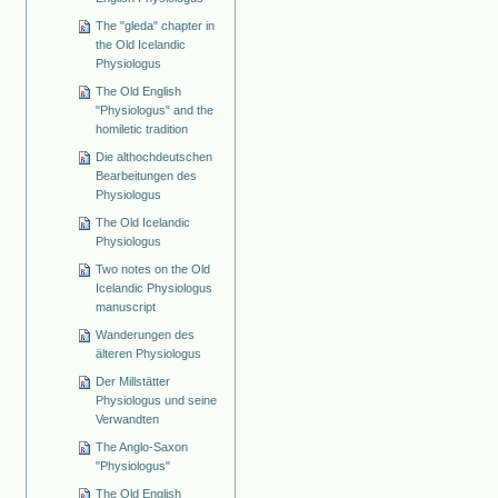
The "gleda" chapter in
the Old Icelandic
Physiologus
The Old English
"Physiologus" and the
homiletic tradition
Die althochdeutschen
Bearbeitungen des
Physiologus
The Old Icelandic
Physiologus
Two notes on the Old
Icelandic Physiologus
manuscript
Wanderungen des
älteren Physiologus
Der Millstätter
Physiologus und seine
Verwandten
The Anglo-Saxon
"Physiologus"
The Old English