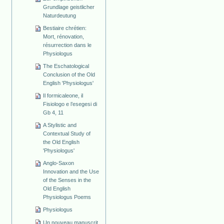
Grundlage geistlicher
Naturdeutung
Bestiaire chrétien:
Mort, rénovation,
résurrection dans le
Physiologus
The Eschatological
Conclusion of the Old
English 'Physiologus'
Il formicaleone, il
Fisiologo e l’esegesi di
Gb 4, 11
A Stylistic and
Contextual Study of
the Old English
'Physiologus'
Anglo-Saxon
Innovation and the Use
of the Senses in the
Old English
Physiologus Poems
Physiologus
Un nouveau manuscrit