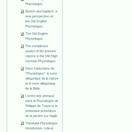
Physiologus
Beasts and baptism: a
new perspective on
the Old English
Physiologus
The Old English
Physiologus
The complexive
aspect of the present
reports in the Old High
German Physiologus
Deux traductions du
"Physiologus": le sens
allégorique de la nature
et le sens allégorique
de la Bible
L'ordre des animaux
dans le Physiologus de
Philippe de Thaün et la
prétendue préséance
de la perdrix sur l'aigle
Theobaldi Physiologus.
Introduction, critical