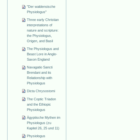
"Der waldensische
Physiologus"
Three early Christian
interpretations of
nature and scripture:
the Physiologus,
Origen, and Basil
The Physiologus and
Beast Lore in Anglo-
Saxon England
Navagatio Sancti
Brendani and its
Relationship with
Physiologus
Dicta Chrysostomi
The Coptic Triadon
and the Ethiopic
Physiologus
Ägyptische Mythen im
Physiologus (zu
Kapitel 26, 25 und 11)
Physiologus