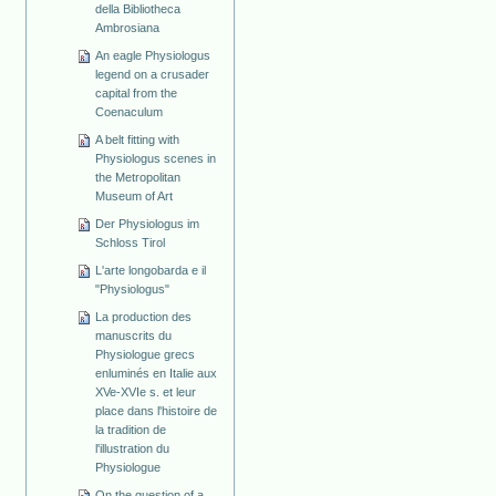
della Bibliotheca
Ambrosiana
An eagle Physiologus
legend on a crusader
capital from the
Coenaculum
A belt fitting with
Physiologus scenes in
the Metropolitan
Museum of Art
Der Physiologus im
Schloss Tirol
L'arte longobarda e il
"Physiologus"
La production des
manuscrits du
Physiologue grecs
enluminés en Italie aux
XVe-XVIe s. et leur
place dans l'histoire de
la tradition de
l'illustration du
Physiologue
On the question of a