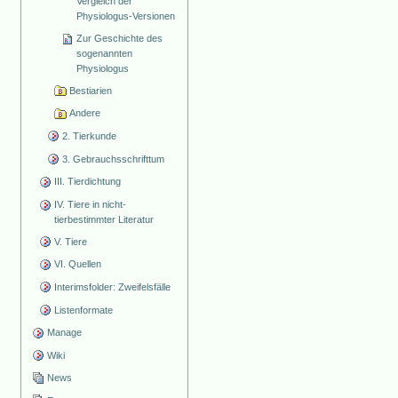
Vergleich der
Physiologus-Versionen
Zur Geschichte des
sogenannten
Physiologus
Bestiarien
Andere
2. Tierkunde
3. Gebrauchsschrifttum
III. Tierdichtung
IV. Tiere in nicht-
tierbestimmter Literatur
V. Tiere
VI. Quellen
Interimsfolder: Zweifelsfälle
Listenformate
Manage
Wiki
News