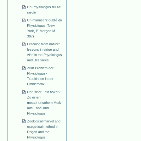
Un Physiologus du Xe
siècle
Un manuscrit oublié du
Physiologus (New
York, P. Morgan M.
397)
Learning from nature:
lessons in virtue and
vice in the Physiologus
and Bestiaries
Zum Problem der
Physiologus-
Traditionen in der
Emblematik
Der Biber - ein Asket?
Zu einem
metaphorischem Motiv
aus Fabel und
Physiologus
Zoological marvel and
exegetical method in
Drigen and the
Physiologus