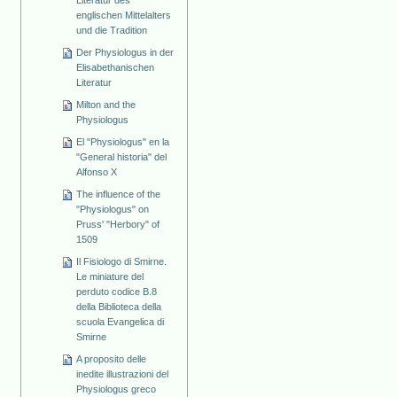
Literatur des
englischen Mittelalters
und die Tradition
Der Physiologus in der
Elisabethanischen
Literatur
Milton and the
Physiologus
El "Physiologus" en la
"General historia" del
Alfonso X
The influence of the
"Physiologus" on
Pruss' "Herbory" of
1509
Il Fisiologo di Smirne.
Le miniature del
perduto codice B.8
della Biblioteca della
scuola Evangelica di
Smirne
A proposito delle
inedite illustrazioni del
Physiologus greco