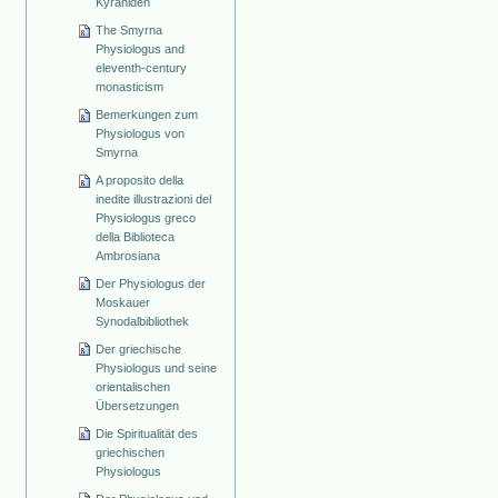
Kyraniden
The Smyrna
Physiologus and
eleventh-century
monasticism
Bemerkungen zum
Physiologus von
Smyrna
A proposito della
inedite illustrazioni del
Physiologus greco
della Biblioteca
Ambrosiana
Der Physiologus der
Moskauer
Synodalbibliothek
Der griechische
Physiologus und seine
orientalischen
Übersetzungen
Die Spiritualität des
griechischen
Physiologus