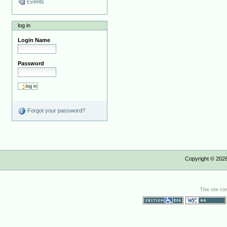
Events
log in
Login Name
Password
Forgot your password?
Copyright ©
202
This site co
Section 508
WCAG