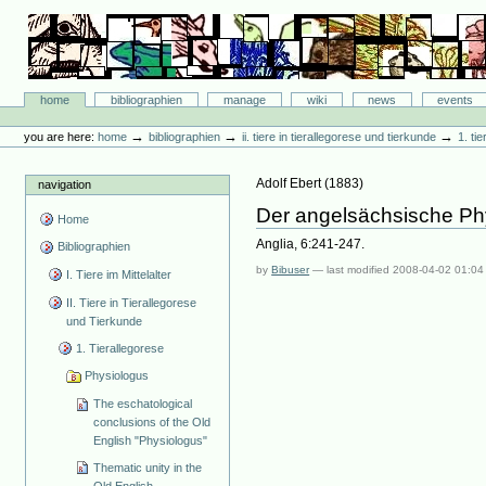
Skip
to
content.
|
Skip
Bibliographie-Portal
to
Sections
home
bibliographien
manage
wiki
news
events
navigation
Personal
tools
→
→
→
you are here:
home
bibliographien
ii. tiere in tierallegorese und tierkunde
1. ti
Adolf Ebert
(
1883
)
navigation
Der angelsächsische Ph
Home
Anglia, 6:241-247.
Bibliographien
by
Bibuser
—
last modified
2008-04-02 01:04
I. Tiere im Mittelalter
II. Tiere in Tierallegorese
und Tierkunde
1. Tierallegorese
Physiologus
The eschatological
conclusions of the Old
English "Physiologus"
Thematic unity in the
Old English