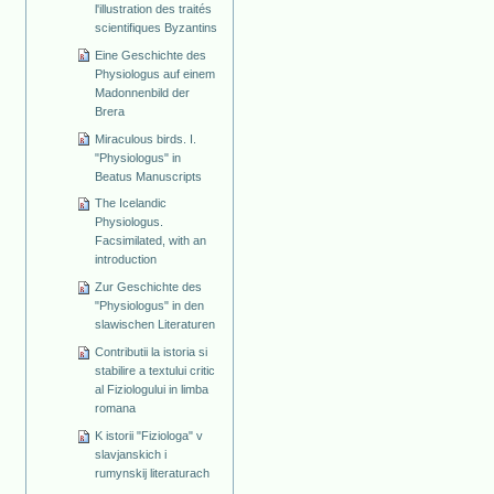
l'illustration des traités
scientifiques Byzantins
Eine Geschichte des
Physiologus auf einem
Madonnenbild der
Brera
Miraculous birds. I.
"Physiologus" in
Beatus Manuscripts
The Icelandic
Physiologus.
Facsimilated, with an
introduction
Zur Geschichte des
"Physiologus" in den
slawischen Literaturen
Contributii la istoria si
stabilire a textului critic
al Fiziologului in limba
romana
K istorii "Fiziologa" v
slavjanskich i
rumynskij literaturach