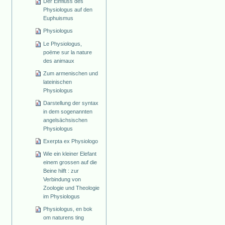
Der Einfluss des
Physiologus auf den
Euphuismus
Physiologus
Le Physiologus,
poëme sur la nature
des animaux
Zum armenischen und
lateinischen
Physiologus
Darstellung der syntax
in dem sogenannten
angelsächsischen
Physiologus
Exerpta ex Physiologo
Wie ein kleiner Elefant
einem grossen auf die
Beine hilft : zur
Verbindung von
Zoologie und Theologie
im Physiologus
Physiologus, en bok
om naturens ting