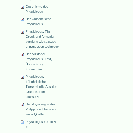
Geschichte des
Physiologus
Der waldensische
Physiologus
Physiologus. The
Greek and Armenian
versions with a study
of translation technique
Der Millstätter
Physiologus. Text,
Übersetzung,
Kommentar
Physiologus:
frühchristliche
Tiersymbolik. Aus dem
Griechischen
übersetzt
Der Physiologus des
Philipp von Thaün und
seine Quellen
Physiologus versio B-
Is