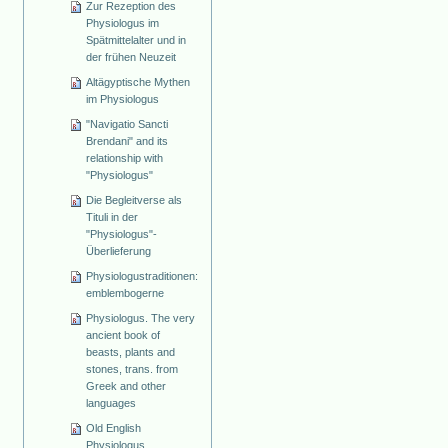
Zur Rezeption des
Physiologus im
Spätmittelalter und in
der frühen Neuzeit
Altägyptische Mythen
im Physiologus
"Navigatio Sancti
Brendani" and its
relationship with
"Physiologus"
Die Begleitverse als
Tituli in der
"Physiologus"-
Überlieferung
Physiologustraditionen:
emblembogerne
Physiologus. The very
ancient book of
beasts, plants and
stones, trans. from
Greek and other
languages
Old English
Physiologus