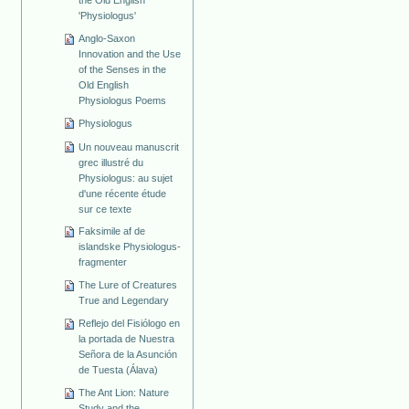
the Old English
'Physiologus'
Anglo-Saxon
Innovation and the Use
of the Senses in the
Old English
Physiologus Poems
Physiologus
Un nouveau manuscrit
grec illustré du
Physiologus: au sujet
d'une récente étude
sur ce texte
Faksimile af de
islandske Physiologus-
fragmenter
The Lure of Creatures
True and Legendary
Reflejo del Fisiólogo en
la portada de Nuestra
Señora de la Asunción
de Tuesta (Álava)
The Ant Lion: Nature
Study and the