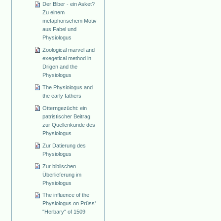
Der Biber - ein Asket?
Zu einem
metaphorischem Motiv
aus Fabel und
Physiologus
Zoological marvel and
exegetical method in
Drigen and the
Physiologus
The Physiologus and
the early fathers
Otterngezücht: ein
patristischer Beitrag
zur Quellenkunde des
Physiologus
Zur Datierung des
Physiologus
Zur biblischen
Überlieferung im
Physiologus
The influence of the
Physiologus on Prüss'
"Herbary" of 1509