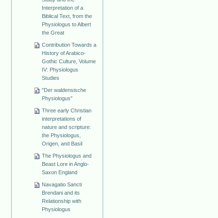
Interpretation of a
Biblical Text, from the
Physiologus to Albert
the Great
Contribution Towards a
History of Arabico-
Gothic Culture, Volume
IV: Physiologus
Studies
"Der waldensische
Physiologus"
Three early Christian
interpretations of
nature and scripture:
the Physiologus,
Origen, and Basil
The Physiologus and
Beast Lore in Anglo-
Saxon England
Navagatio Sancti
Brendani and its
Relationship with
Physiologus