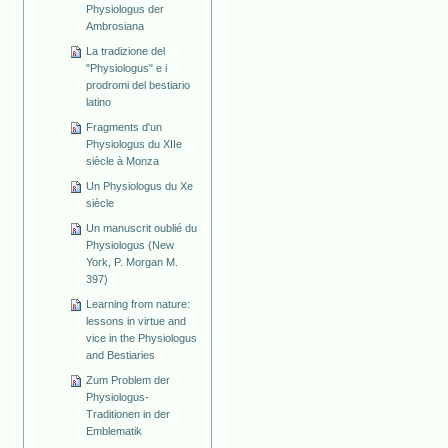
Physiologus der
Ambrosiana
La tradizione del
"Physiologus" e i
prodromi del bestiario
latino
Fragments d'un
Physiologus du XIIe
siècle à Monza
Un Physiologus du Xe
siècle
Un manuscrit oublié du
Physiologus (New
York, P. Morgan M.
397)
Learning from nature:
lessons in virtue and
vice in the Physiologus
and Bestiaries
Zum Problem der
Physiologus-
Traditionen in der
Emblematik