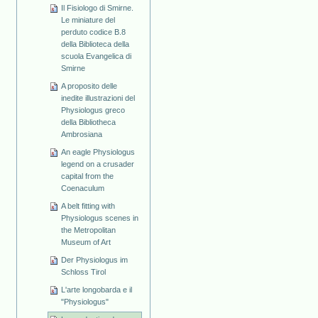
Il Fisiologo di Smirne.
Le miniature del
perduto codice B.8
della Biblioteca della
scuola Evangelica di
Smirne
A proposito delle
inedite illustrazioni del
Physiologus greco
della Bibliotheca
Ambrosiana
An eagle Physiologus
legend on a crusader
capital from the
Coenaculum
A belt fitting with
Physiologus scenes in
the Metropolitan
Museum of Art
Der Physiologus im
Schloss Tirol
L'arte longobarda e il
"Physiologus"