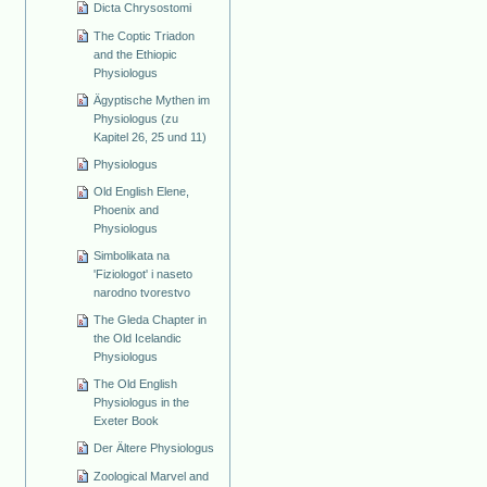
Dicta Chrysostomi
The Coptic Triadon
and the Ethiopic
Physiologus
Ägyptische Mythen im
Physiologus (zu
Kapitel 26, 25 und 11)
Physiologus
Old English Elene,
Phoenix and
Physiologus
Simbolikata na
'Fiziologot' i naseto
narodno tvorestvo
The Gleda Chapter in
the Old Icelandic
Physiologus
The Old English
Physiologus in the
Exeter Book
Der Ältere Physiologus
Zoological Marvel and