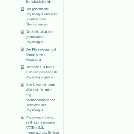
Synodalbibliothek
Der griechische
Physiologus und seine
orientalischen
Übersetzungen
Die Spiritualität des
griechischen
Physiologus
Der Physiologus und
Klemens von
Alexandria
Ricerche sulli fonti e
sulla composizione del
Physiologus greco
Vom Löwen bis zum
Wildesel. Die dritte,
sog.
pseudobasilianische
Redaktion des
Physiologus
Physiologus Syrus,
sevHistoria animalium
XXXII in S.S.
memoratorum, Syriace