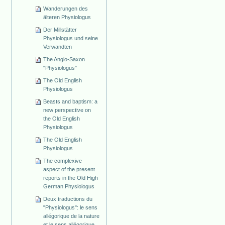
Wanderungen des
älteren Physiologus
Der Millstätter
Physiologus und seine
Verwandten
The Anglo-Saxon
"Physiologus"
The Old English
Physiologus
Beasts and baptism: a
new perspective on
the Old English
Physiologus
The Old English
Physiologus
The complexive
aspect of the present
reports in the Old High
German Physiologus
Deux traductions du
"Physiologus": le sens
allégorique de la nature
et le sens allégorique