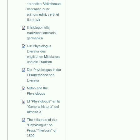
: e codice Bibliothecae
Vaticanae nunc
primum editit, vertit et
illustravit
Il fisiologo nella
tradizione letteraria
germanica
Die Physiologus-
Literatur des
englischen Mittelalters
und die Tradition
Der Physiologus in der
Elisabethanischen
Literatur
Milton and the
Physiologus
El "Physiologus" en la
"General historia" del
Alfonso X
The influence of the
"Physiologus" on
Pruss' "Herbory" of
1509