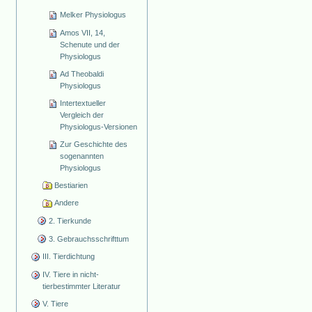
Melker Physiologus
Amos VII, 14,
Schenute und der
Physiologus
Ad Theobaldi
Physiologus
Intertextueller
Vergleich der
Physiologus-Versionen
Zur Geschichte des
sogenannten
Physiologus
Bestiarien
Andere
2. Tierkunde
3. Gebrauchsschrifttum
III. Tierdichtung
IV. Tiere in nicht-
tierbestimmter Literatur
V. Tiere