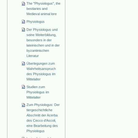
The "Physiologus", the
bestiaries and
Medieval animal lore
Physiologus
Der Physiologus und
seine Weiterbildung,
besonders in der
lateinischen und in der
byzantinischen
Literatur
Überlegungen zum
Wahrheitsanspruch
des Physiologus im
Mittelalter
Studien zum
Physiologus im
Mittelalter
Zum Physiologus: Der
tiergeschichtliche
Abschnitt der Acerba
des Cecco d'Ascoli,
eine Bearbeitung des
Physiologus