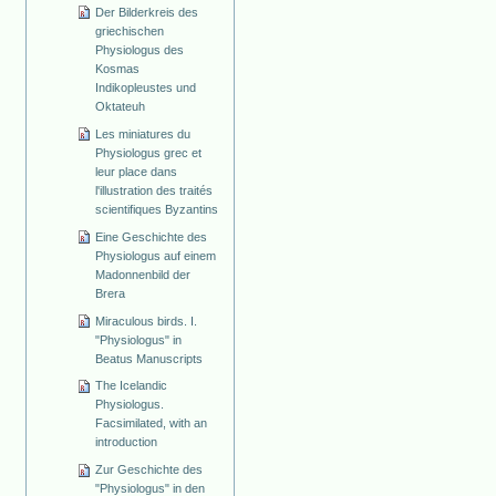
Der Bilderkreis des
griechischen
Physiologus des
Kosmas
Indikopleustes und
Oktateuh
Les miniatures du
Physiologus grec et
leur place dans
l'illustration des traités
scientifiques Byzantins
Eine Geschichte des
Physiologus auf einem
Madonnenbild der
Brera
Miraculous birds. I.
"Physiologus" in
Beatus Manuscripts
The Icelandic
Physiologus.
Facsimilated, with an
introduction
Zur Geschichte des
"Physiologus" in den