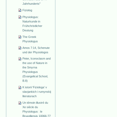
Jahrhunderts"
Fiziolog
Physiologus:
Naturkunde in
Frühchristlicher
Deutung
The Greek
Physiologus
Amos 7:14, Schenute
und der Physiologos
Peter, Iconoclasm and
the use of Nature in
the Smyrna
Physiologus
(Evangelical School,
B.8)
K istorii ‘Fiziologa’ v
slavjankich i rumynskij
literaturach
Un témoin illustré du
Xe siècle du
Physiologus : le
Bruxellensis 10066-77