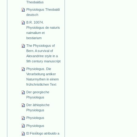
Theobaldus
Physiologus Theobaldi
deutsch
B.R. 10074.
Physiologus de naturis
naimalium et
bestiarium
The Physiologus of
Bern. A survival of
Alexandrine style in a
9th century manuscript
Physiologus. Die
Verarbeitung antiker
Naturmythen in einem
frühchristlichen Text
Der georgische
Physiologus
Der äthiopische
Physiologus
Physiologus
Physiologus
El Fisiólogo atribuido a