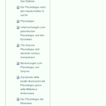
San Epifanio
Der Physiologus nach
den Handschriften G
und M
Physiologus
Untersuchungen zum
griechischen
Physiologus und den
Kyraniden
The Smyrna
Physiologus and
eleventh-century
monasticism
Bemerkungen zum
Physiologus von
Smyrna
A proposito della
inedite illustrazioni del
Physiologus greco
della Biblioteca
Ambrosiana
Der Physiologus der
Moskauer