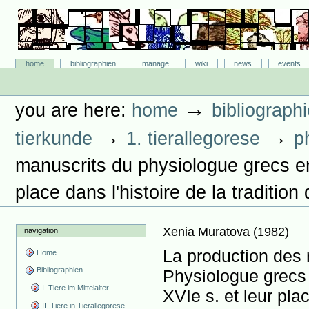
Skip
to
content.
|
Skip
Bibliographie-Portal
to
Sections
home
bibliographien
manage
wiki
news
events
navigation
Personal
tools
→
you are here:
home
bibliograph
→
→
tierkunde
1. tierallegorese
p
manuscrits du physiologue grecs enl
place dans l'histoire de la tradition 
Xenia Muratova
(
1982
)
navigation
La production des
Home
Bibliographien
Physiologue grecs 
I. Tiere im Mittelalter
XVIe s. et leur plac
II. Tiere in Tierallegorese