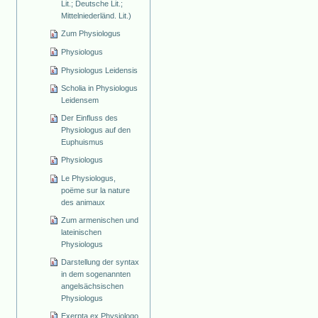
Lit.; Deutsche Lit.;
Mittelniederländ. Lit.)
Zum Physiologus
Physiologus
Physiologus Leidensis
Scholia in Physiologus
Leidensem
Der Einfluss des
Physiologus auf den
Euphuismus
Physiologus
Le Physiologus,
poëme sur la nature
des animaux
Zum armenischen und
lateinischen
Physiologus
Darstellung der syntax
in dem sogenannten
angelsächsischen
Physiologus
Exerpta ex Physiologo