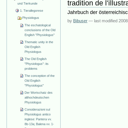
tradition de l'illus
und Tierkunde
1. Tierallegorese
Jahrbuch der österreichisc
Physiologus
by
Bibuser
—
last modified
2008
The eschatological
conclusions of the Old
English "Physiologus"
Thematic unity in the
Old English
Physiologus
The Old English
"Physiologus": its
problems
The conception of the
Old English
"Physiologus"
Der Wortschatz des
althochdeutschen
Physiologus
Considerazioni sul
Physiologus antico
inglese: Pantera vv.
8b-13a; Balena vv. 1-