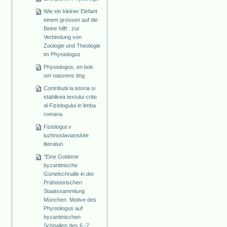
Wie ein kleiner Elefant
einem grossen auf die
Beine hilft : zur
Verbindung von
Zoologie und Theologie
im Physiologus
Physiologus, en bok
om naturens ting
Contributii la istoria si
stabilirea textului critic
al Fiziologului in limba
romana
Fiziologut v
iuzhnoslavianskite
literaturi
"Eine Goldene
byzantinische
Gürtelschnalle in der
Prähistorischen
Staatssammlung
München. Motive des
Physiologus auf
byzantinischen
Schnallen des 6.-7.