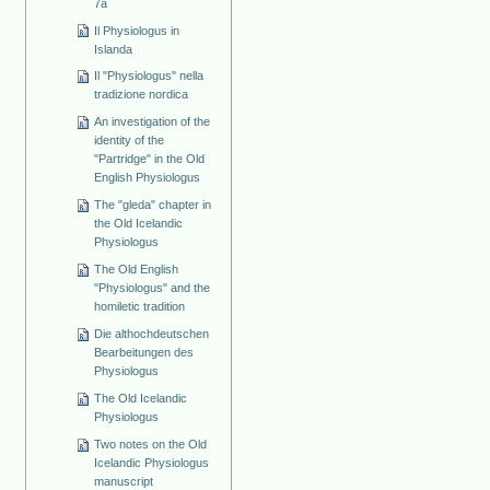
7a
Il Physiologus in
Islanda
Il "Physiologus" nella
tradizione nordica
An investigation of the
identity of the
"Partridge" in the Old
English Physiologus
The "gleda" chapter in
the Old Icelandic
Physiologus
The Old English
"Physiologus" and the
homiletic tradition
Die althochdeutschen
Bearbeitungen des
Physiologus
The Old Icelandic
Physiologus
Two notes on the Old
Icelandic Physiologus
manuscript