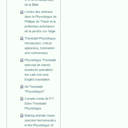
de la Bible
L'ordre des animaux
dans le Physiologus de
Philippe de Thaün et la
prétendue préséance
de la perdrix sur l'aigle
Theobaldi Physiologus.
Introduction, critical
apparatus, translation
and commentary
Physiologus Theobaldi
episcopi de naturis
duodecim animalium:
the Latin text and
English translation
Ad Theobaldi
"Physiologum"
Compte rendu de P.T.
Eden Theobaldi
Physiologus
Making animals mean:
speciest hermeneutics
in the Physiologus of