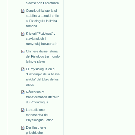
slawischen Literaturen
Contributii la istoria si
stabilire a textului critic
al Fiziologului in limba
romana
K istorii "Fiziologa" v
slavjanskich i
rumynskij literaturach
Chimere divine: storia
del Fisiologo tra mondo
latino e slavo
El Physiologus en el
"Enxiemplo de la bestia
altilobi" del Libro de los
gatos
Réception et
transformation littéraire
du Physiologus
La tradizione
manoscritta del
Physiologus Latino
Der illustrierte
griechische