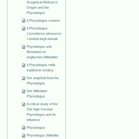
Exegetical Method in
Origen and the
Physiologus
Il Physiologus rumeno
Il Physiologus:
L'ermetismo attraverso
i simboli degli animali
Physiologus und
Bestiarien im
englischen Mittelalter
Il Physiologus nella
tradizione nordica
Der angelsächsische
Physiologus
Der Millstätter
Physiologus
A critical study of the
Old High German
Physiologus and its
influence
Physiologus
Physiologus (Mittellat.