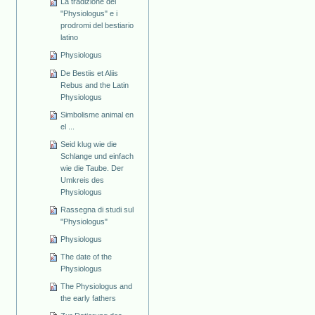
La tradizione del
"Physiologus" e i
prodromi del bestiario
latino
Physiologus
De Bestiis et Aliis
Rebus and the Latin
Physiologus
Simbolisme animal en
el ...
Seid klug wie die
Schlange und einfach
wie die Taube. Der
Umkreis des
Physiologus
Rassegna di studi sul
"Physiologus"
Physiologus
The date of the
Physiologus
The Physiologus and
the early fathers