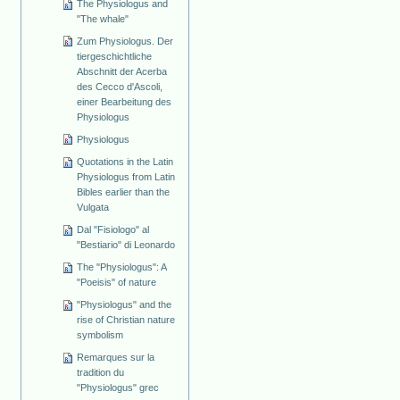
The Physiologus and
"The whale"
Zum Physiologus. Der
tiergeschichtliche
Abschnitt der Acerba
des Cecco d'Ascoli,
einer Bearbeitung des
Physiologus
Physiologus
Quotations in the Latin
Physiologus from Latin
Bibles earlier than the
Vulgata
Dal "Fisiologo" al
"Bestiario" di Leonardo
The "Physiologus": A
"Poeisis" of nature
"Physiologus" and the
rise of Christian nature
symbolism
Remarques sur la
tradition du
"Physiologus" grec