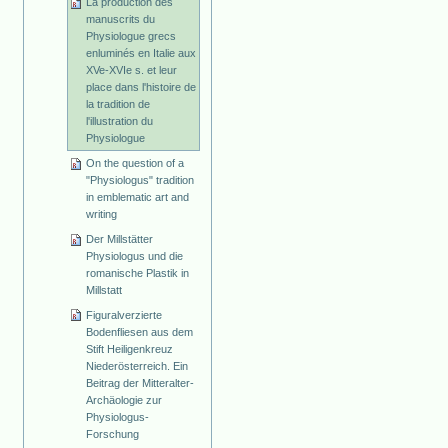
La production des
manuscrits du
Physiologue grecs
enluminés en Italie aux
XVe-XVIe s. et leur
place dans l'histoire de
la tradition de
l'illustration du
Physiologue
On the question of a
"Physiologus" tradition
in emblematic art and
writing
Der Millstätter
Physiologus und die
romanische Plastik in
Millstatt
Figuralverzierte
Bodenfliesen aus dem
Stift Heiligenkreuz
Niederösterreich. Ein
Beitrag der Mitteralter-
Archäologie zur
Physiologus-
Forschung