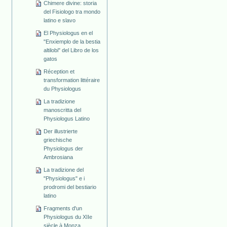
Chimere divine: storia
del Fisiologo tra mondo
latino e slavo
El Physiologus en el
"Enxiemplo de la bestia
altilobi" del Libro de los
gatos
Réception et
transformation littéraire
du Physiologus
La tradizione
manoscritta del
Physiologus Latino
Der illustrierte
griechische
Physiologus der
Ambrosiana
La tradizione del
"Physiologus" e i
prodromi del bestiario
latino
Fragments d'un
Physiologus du XIIe
siècle à Monza