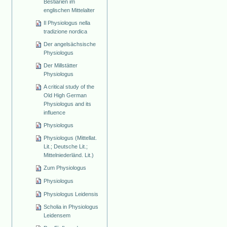
Bestiarien im
englischen Mittelalter
Il Physiologus nella
tradizione nordica
Der angelsächsische
Physiologus
Der Millstätter
Physiologus
A critical study of the
Old High German
Physiologus and its
influence
Physiologus
Physiologus (Mittellat.
Lit.; Deutsche Lit.;
Mittelniederländ. Lit.)
Zum Physiologus
Physiologus
Physiologus Leidensis
Scholia in Physiologus
Leidensem