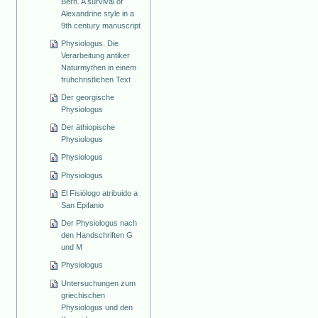
Bern. A survival of
Alexandrine style in a
9th century manuscript
Physiologus. Die
Verarbeitung antiker
Naturmythen in einem
frühchristlichen Text
Der georgische
Physiologus
Der äthiopische
Physiologus
Physiologus
Physiologus
El Fisiólogo atribuido a
San Epifanio
Der Physiologus nach
den Handschriften G
und M
Physiologus
Untersuchungen zum
griechischen
Physiologus und den