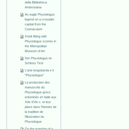
della Bibliotheca
Ambrosiana
An eagle Physiologus
legend on a crusader
capital from the
Coenaculum
A belt fitting with
Physiologus scenes in
the Metropolitan
Museum of Art
Der Physiologus im
Schloss Tirol
L'arte longobarda e il
"Physiologus"
La production des
manuscrits du
Physiologue grecs
enluminés en Italie aux
XVe-XVIe s. et leur
place dans l'histoire de
la tradition de
l'illustration du
Physiologue
On the question of a