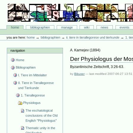
Skip
to
content.
|
Skip
Bibliographie-Portal
to
Sections
home
bibliographien
manage
wiki
news
events
navigation
Personal
tools
→
→
→
you are here:
home
bibliographien
ii. tiere in tierallegorese und tierkunde
1. ti
A. Karnejev
(
1894
)
navigation
Der Physiologus der Mo
Home
Byzantinische Zeitschrift, 3:26-63.
Bibliographien
by
Bibuser
—
last modified
2007-06-27 13:51
I. Tiere im Mittelalter
II. Tiere in Tierallegorese
und Tierkunde
1. Tierallegorese
Physiologus
The eschatological
conclusions of the Old
English "Physiologus"
Thematic unity in the
Old English