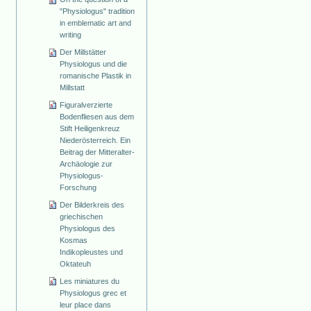
"Physiologus" tradition
in emblematic art and
writing
Der Millstätter
Physiologus und die
romanische Plastik in
Millstatt
Figuralverzierte
Bodenfliesen aus dem
Stift Heiligenkreuz
Niederösterreich. Ein
Beitrag der Mitteralter-
Archäologie zur
Physiologus-
Forschung
Der Bilderkreis des
griechischen
Physiologus des
Kosmas
Indikopleustes und
Oktateuh
Les miniatures du
Physiologus grec et
leur place dans