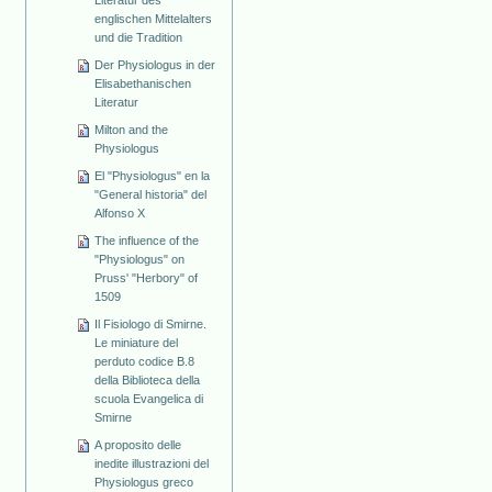
Literatur des
englischen Mittelalters
und die Tradition
Der Physiologus in der
Elisabethanischen
Literatur
Milton and the
Physiologus
El "Physiologus" en la
"General historia" del
Alfonso X
The influence of the
"Physiologus" on
Pruss' "Herbory" of
1509
Il Fisiologo di Smirne.
Le miniature del
perduto codice B.8
della Biblioteca della
scuola Evangelica di
Smirne
A proposito delle
inedite illustrazioni del
Physiologus greco