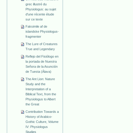
grec illustré du
Physiologus: au sujet
d'une récente étude
sur ce texte
Faksimile af de
islandske Physiologus-
fragmenter
The Lure of Creatures
True and Legendary
Reflejo del Fisiólogo en
la portada de Nuestra
Señora de la Asunción
de Tuesta (Álava)
The Ant Lion: Nature
Study and the
Interpretation of a
Biblical Text, from the
Physiologus to Albert
the Great
Contribution Towards a
History of Arabico-
Gothic Culture, Volume
IV: Physiologus
Studies