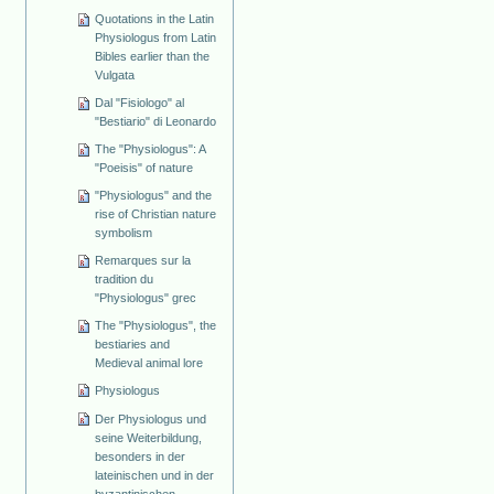
Quotations in the Latin
Physiologus from Latin
Bibles earlier than the
Vulgata
Dal "Fisiologo" al
"Bestiario" di Leonardo
The "Physiologus": A
"Poeisis" of nature
"Physiologus" and the
rise of Christian nature
symbolism
Remarques sur la
tradition du
"Physiologus" grec
The "Physiologus", the
bestiaries and
Medieval animal lore
Physiologus
Der Physiologus und
seine Weiterbildung,
besonders in der
lateinischen und in der
byzantinischen