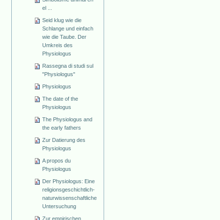
el ...
Seid klug wie die
Schlange und einfach
wie die Taube. Der
Umkreis des
Physiologus
Rassegna di studi sul
"Physiologus"
Physiologus
The date of the
Physiologus
The Physiologus and
the early fathers
Zur Datierung des
Physiologus
A propos du
Physiologus
Der Physiologus: Eine
religionsgeschichtlich-
naturwissenschaftliche
Untersuchung
Zur empirischen