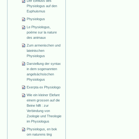
Der Einfluss des
Physiologus auf den
Euphuismus
Physiologus
Le Physiologus,
poëme sur la nature
des animaux
Zum armenischen und
lateinischen
Physiologus
Darstellung der syntax
in dem sogenannten
angelsächsischen
Physiologus
Exerpta ex Physiologo
Wie ein kleiner Elefant
einem grossen auf die
Beine hilft : zur
Verbindung von
Zoologie und Theologie
im Physiologus
Physiologus, en bok
om naturens ting