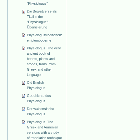
"Physiologus"
Die Begleitverse als
Tituli in der
"Physiologus"-
Überlieferung
Physiologustraditionen:
emblembogerne
Physiologus. The very
ancient book of
beasts, plants and
stones, trans. from
Greek and other
languages
Old English
Physiologus
Geschichte des
Physiologus
Der waldensische
Physiologus
Physiologus. The
Greek and Armenian
versions with a study
of translation technique