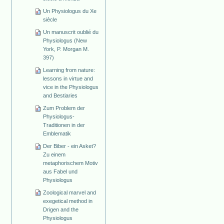
Un Physiologus du Xe
siècle
Un manuscrit oublié du
Physiologus (New
York, P. Morgan M.
397)
Learning from nature:
lessons in virtue and
vice in the Physiologus
and Bestiaries
Zum Problem der
Physiologus-
Traditionen in der
Emblematik
Der Biber - ein Asket?
Zu einem
metaphorischem Motiv
aus Fabel und
Physiologus
Zoological marvel and
exegetical method in
Drigen and the
Physiologus