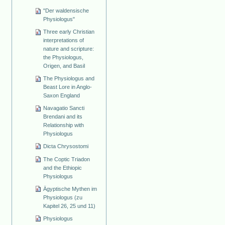
"Der waldensische
Physiologus"
Three early Christian
interpretations of
nature and scripture:
the Physiologus,
Origen, and Basil
The Physiologus and
Beast Lore in Anglo-
Saxon England
Navagatio Sancti
Brendani and its
Relationship with
Physiologus
Dicta Chrysostomi
The Coptic Triadon
and the Ethiopic
Physiologus
Ägyptische Mythen im
Physiologus (zu
Kapitel 26, 25 und 11)
Physiologus