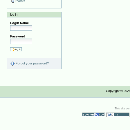
Events
log in
Login Name
Password
Forgot your password?
Copyright ©
202
This site co
Section 508
WCAG