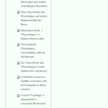
l'illustration des traités
scientifiques Byzantins
Eine Geschichte des
Physiologus auf einem
Madonnenbild der
Brera
Miraculous birds. I.
"Physiologus" in
Beatus Manuscripts
The Icelandic
Physiologus.
Facsimilated, with an
introduction
Zur Geschichte des
"Physiologus" in den
slawischen Literaturen
Contributii la istoria si
stabilire a textului critic
al Fiziologului in limba
romana
K istorii "Fiziologa" v
slavjanskich i
rumynskij literaturach