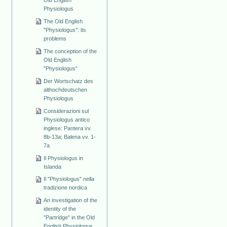
Physiologus
The Old English
"Physiologus": its
problems
The conception of the
Old English
"Physiologus"
Der Wortschatz des
althochdeutschen
Physiologus
Considerazioni sul
Physiologus antico
inglese: Pantera vv.
8b-13a; Balena vv. 1-
7a
Il Physiologus in
Islanda
Il "Physiologus" nella
tradizione nordica
An investigation of the
identity of the
"Partridge" in the Old
English Physiologus