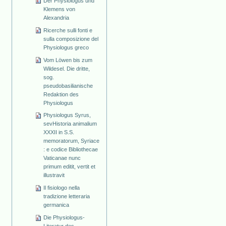
Der Physiologus und
Klemens von
Alexandria
Ricerche sulli fonti e
sulla composizione del
Physiologus greco
Vom Löwen bis zum
Wildesel. Die dritte,
sog.
pseudobasilianische
Redaktion des
Physiologus
Physiologus Syrus,
sevHistoria animalium
XXXII in S.S.
memoratorum, Syriace
: e codice Bibliothecae
Vaticanae nunc
primum editit, vertit et
illustravit
Il fisiologo nella
tradizione letteraria
germanica
Die Physiologus-