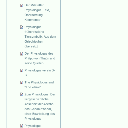
Der Millstätter
Physiologus. Text,
Übersetzung,
Kommentar
Physiologus:
frühchristliche
Tiersymbolik. Aus dem
Griechischen
übersetzt
Der Physiologus des
Philipp von Thaün und
seine Quellen
Physiologus versio B-
Is
The Physiologus and
"The whale"
Zum Physiologus. Der
tiergeschichtliche
Abschnitt der Acerba
des Cecco d'Ascoli,
einer Bearbeitung des
Physiologus
Physiologus