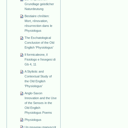
Grundlage geistlicher
Naturdeutung
Bestiaire chrétien:
Mort, rénovation,
résurrection dans le
Physiologus
The Eschatological
Conclusion of the Old
English 'Physiologus'
Il formicaleone, il
Fisiologo e l’esegesi di
Gb 4, 11
A Stylistic and
Contextual Study of
the Old English
'Physiologus'
Anglo-Saxon
Innovation and the Use
of the Senses in the
Old English
Physiologus Poems
Physiologus
Un nouveau manuscrit