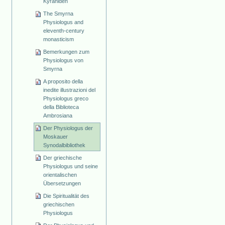
Kyraniden
The Smyrna
Physiologus and
eleventh-century
monasticism
Bemerkungen zum
Physiologus von
Smyrna
A proposito della
inedite illustrazioni del
Physiologus greco
della Biblioteca
Ambrosiana
Der Physiologus der
Moskauer
Synodalbibliothek
Der griechische
Physiologus und seine
orientalischen
Übersetzungen
Die Spiritualität des
griechischen
Physiologus