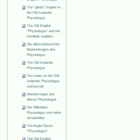
The "gleda" chapter in
the Old Icelandic
Physiologus
The Old English
"Physiologus" and the
homiletic tradition
Die althochdeutschen
Bearbeitungen des
Physiologus
The Old Icelandic
Physiologus
Two notes on the Old
Icelandic Physiologus
manuscript
Wanderungen des
älteren Physiologus
Der Millstätter
Physiologus und seine
Verwandten
The Anglo-Saxon
"Physiologus"
The Old English