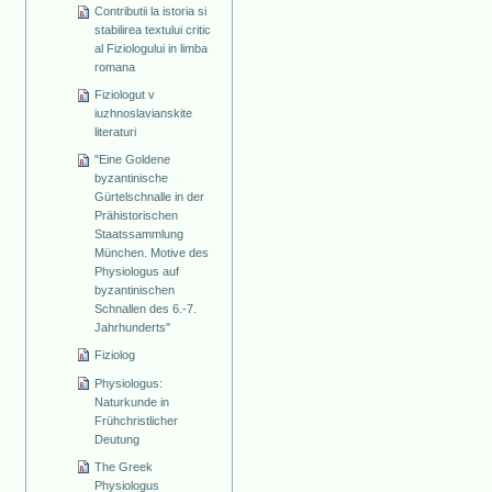
Contributii la istoria si
stabilirea textului critic
al Fiziologului in limba
romana
Fiziologut v
iuzhnoslavianskite
literaturi
"Eine Goldene
byzantinische
Gürtelschnalle in der
Prähistorischen
Staatssammlung
München. Motive des
Physiologus auf
byzantinischen
Schnallen des 6.-7.
Jahrhunderts"
Fiziolog
Physiologus:
Naturkunde in
Frühchristlicher
Deutung
The Greek
Physiologus