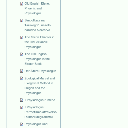
Old English Elene,
Phoenix and
Physiologus
Simbolikata na
'Fiziologot' i naseto
narodno tvorestvo
The Gleda Chapter in
the Old Icelandic
Physiologus
The Old English
Physiologus in the
Exeter Book
Der Ältere Physiologus
Zoological Marvel and
Exegetical Method in
Origen and the
Physiologus
Il Physiologus rumeno
Il Physiologus:
L'ermetismo attraverso
i simboli degli animali
Physiologus und