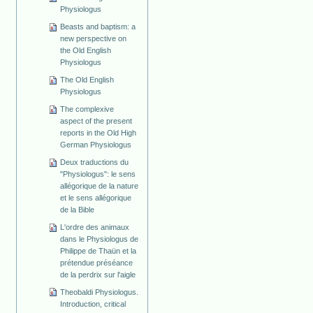
Physiologus
Beasts and baptism: a
new perspective on
the Old English
Physiologus
The Old English
Physiologus
The complexive
aspect of the present
reports in the Old High
German Physiologus
Deux traductions du
"Physiologus": le sens
allégorique de la nature
et le sens allégorique
de la Bible
L'ordre des animaux
dans le Physiologus de
Philippe de Thaün et la
prétendue préséance
de la perdrix sur l'aigle
Theobaldi Physiologus.
Introduction, critical