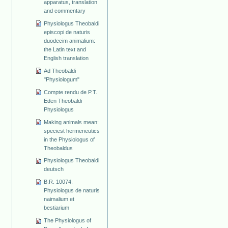
apparatus, translation
and commentary
Physiologus Theobaldi
episcopi de naturis
duodecim animalium:
the Latin text and
English translation
Ad Theobaldi
"Physiologum"
Compte rendu de P.T.
Eden Theobaldi
Physiologus
Making animals mean:
speciest hermeneutics
in the Physiologus of
Theobaldus
Physiologus Theobaldi
deutsch
B.R. 10074.
Physiologus de naturis
naimalium et
bestiarium
The Physiologus of