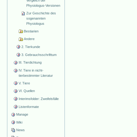
Vergleich der
Physiologus-Versionen
Zur Geschichte des
sogenannten
Physiologus
Bestiarien
Andere
2. Tierkunde
3. Gebrauchsschrifttum
III. Tierdichtung
IV. Tiere in nicht-
tierbestimmter Literatur
V. Tiere
VI. Quellen
Interimsfolder: Zweifelsfälle
Listenformate
Manage
Wiki
News