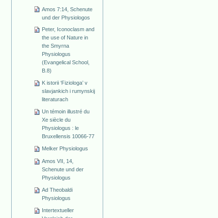
Amos 7:14, Schenute
und der Physiologos
Peter, Iconoclasm and
the use of Nature in
the Smyrna
Physiologus
(Evangelical School,
B.8)
K istorii ‘Fiziologa’ v
slavjankich i rumynskij
literaturach
Un témoin illustré du
Xe siècle du
Physiologus : le
Bruxellensis 10066-77
Melker Physiologus
Amos VII, 14,
Schenute und der
Physiologus
Ad Theobaldi
Physiologus
Intertextueller