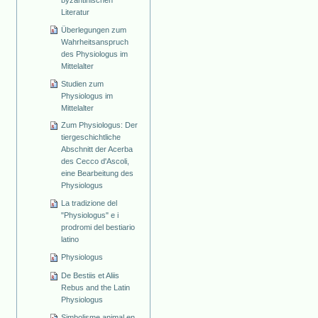
Literatur
Überlegungen zum
Wahrheitsanspruch
des Physiologus im
Mittelalter
Studien zum
Physiologus im
Mittelalter
Zum Physiologus: Der
tiergeschichtliche
Abschnitt der Acerba
des Cecco d'Ascoli,
eine Bearbeitung des
Physiologus
La tradizione del
"Physiologus" e i
prodromi del bestiario
latino
Physiologus
De Bestiis et Aliis
Rebus and the Latin
Physiologus
Simbolisme animal en