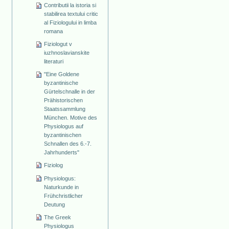
Contributii la istoria si
stabilirea textului critic
al Fiziologului in limba
romana
Fiziologut v
iuzhnoslavianskite
literaturi
"Eine Goldene
byzantinische
Gürtelschnalle in der
Prähistorischen
Staatssammlung
München. Motive des
Physiologus auf
byzantinischen
Schnallen des 6.-7.
Jahrhunderts"
Fiziolog
Physiologus:
Naturkunde in
Frühchristlicher
Deutung
The Greek
Physiologus