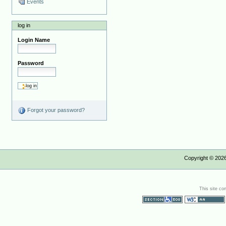
Events
log in
Login Name
Password
Forgot your password?
Copyright ©
202
This site co
Section 508
WCAG