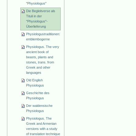
"Physiologus"
Die Begleitverse als
Tituli in der
"Physiologus"-
Überlieferung
Physiologustraditionen:
emblembogerne
Physiologus. The very
ancient book of
beasts, plants and
stones, trans. from
Greek and other
languages
Old English
Physiologus
Geschichte des
Physiologus
Der waldensische
Physiologus
Physiologus. The
Greek and Armenian
versions with a study
of translation technique