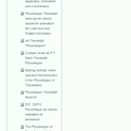
apparatus, translation
and commentary
Physiologus Theobaldi
episcopi de naturis
duodecim animalium:
the Latin text and
English translation
Ad Theobaldi
"Physiologum"
Compte rendu de P.T.
Eden Theobaldi
Physiologus
Making animals mean:
speciest hermeneutics
in the Physiologus of
Theobaldus
Physiologus Theobaldi
deutsch
B.R. 10074.
Physiologus de naturis
naimalium et
bestiarium
The Physiologus of