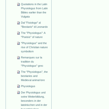
Quotations in the Latin
Physiologus from Latin
Bibles earlier than the
Vulgata
Dal "Fisiologo" al
"Bestiario" di Leonardo
The "Physiologus": A
"Poeisis" of nature
"Physiologus" and the
rise of Christian nature
symbolism
Remarques sur la
tradition du
"Physiologus" grec
The "Physiologus", the
bestiaries and
Medieval animal lore
Physiologus
Der Physiologus und
seine Weiterbildung,
besonders in der
lateinischen und in der
byzantinischen