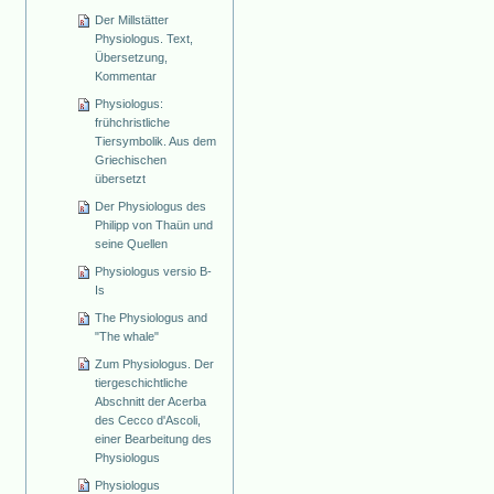
Der Millstätter
Physiologus. Text,
Übersetzung,
Kommentar
Physiologus:
frühchristliche
Tiersymbolik. Aus dem
Griechischen
übersetzt
Der Physiologus des
Philipp von Thaün und
seine Quellen
Physiologus versio B-
Is
The Physiologus and
"The whale"
Zum Physiologus. Der
tiergeschichtliche
Abschnitt der Acerba
des Cecco d'Ascoli,
einer Bearbeitung des
Physiologus
Physiologus