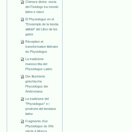
Chimere divine: storia
del Fisiologo tra mondo
latino e slavo
El Physiologus en el
"Enxiemplo de la bestia
altilobi" del Libro de los
gatos
Réception et
transformation littéraire
du Physiologus
La tradizione
manoscritta del
Physiologus Latino
Der illustrierte
griechische
Physiologus der
Ambrosiana
La tradizione del
"Physiologus" e i
prodromi del bestiario
latino
Fragments d'un
Physiologus du XIIe
siècle à Monza