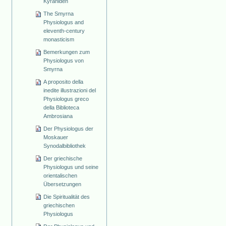
Kyraniden
The Smyrna
Physiologus and
eleventh-century
monasticism
Bemerkungen zum
Physiologus von
Smyrna
A proposito della
inedite illustrazioni del
Physiologus greco
della Biblioteca
Ambrosiana
Der Physiologus der
Moskauer
Synodalbibliothek
Der griechische
Physiologus und seine
orientalischen
Übersetzungen
Die Spiritualität des
griechischen
Physiologus