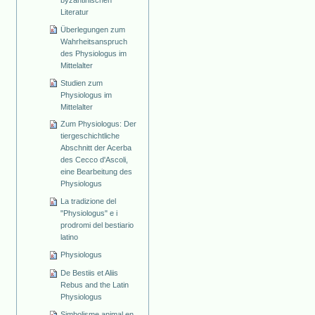
Literatur
Überlegungen zum
Wahrheitsanspruch
des Physiologus im
Mittelalter
Studien zum
Physiologus im
Mittelalter
Zum Physiologus: Der
tiergeschichtliche
Abschnitt der Acerba
des Cecco d'Ascoli,
eine Bearbeitung des
Physiologus
La tradizione del
"Physiologus" e i
prodromi del bestiario
latino
Physiologus
De Bestiis et Aliis
Rebus and the Latin
Physiologus
Simbolisme animal en