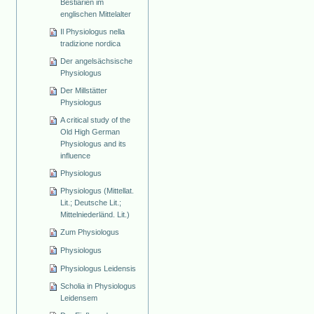
Bestiarien im
englischen Mittelalter
Il Physiologus nella
tradizione nordica
Der angelsächsische
Physiologus
Der Millstätter
Physiologus
A critical study of the
Old High German
Physiologus and its
influence
Physiologus
Physiologus (Mittellat.
Lit.; Deutsche Lit.;
Mittelniederländ. Lit.)
Zum Physiologus
Physiologus
Physiologus Leidensis
Scholia in Physiologus
Leidensem