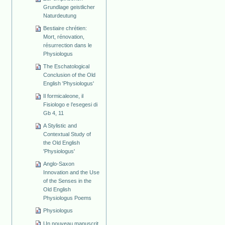
Grundlage geistlicher
Naturdeutung
Bestiaire chrétien:
Mort, rénovation,
résurrection dans le
Physiologus
The Eschatological
Conclusion of the Old
English 'Physiologus'
Il formicaleone, il
Fisiologo e l’esegesi di
Gb 4, 11
A Stylistic and
Contextual Study of
the Old English
'Physiologus'
Anglo-Saxon
Innovation and the Use
of the Senses in the
Old English
Physiologus Poems
Physiologus
Un nouveau manuscrit