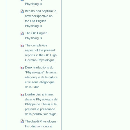
Physiologus
Beasts and baptism: a
new perspective on
the Old English
Physiologus
The Old English
Physiologus
The complexive
aspect of the present
reports in the Old High
German Physiologus
Deux traductions du
"Physiologus": le sens
allégorique de la nature
et le sens allégorique
de la Bible
L'ordre des animaux
dans le Physiologus de
Philippe de Thaün et la
prétendue préséance
de la perdrix sur l'aigle
Theobaldi Physiologus.
Introduction, critical