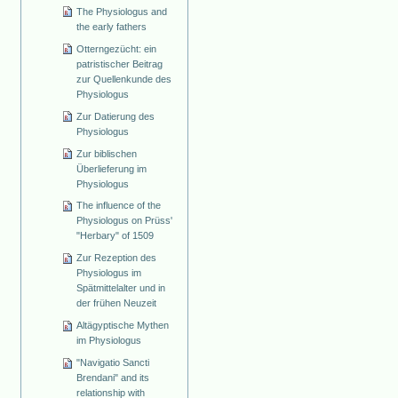
The Physiologus and
the early fathers
Otterngezücht: ein
patristischer Beitrag
zur Quellenkunde des
Physiologus
Zur Datierung des
Physiologus
Zur biblischen
Überlieferung im
Physiologus
The influence of the
Physiologus on Prüss'
"Herbary" of 1509
Zur Rezeption des
Physiologus im
Spätmittelalter und in
der frühen Neuzeit
Altägyptische Mythen
im Physiologus
"Navigatio Sancti
Brendani" and its
relationship with