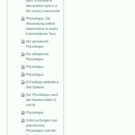
Bern. A survival of
Alexandrine style in a
9th century manuscript
Physiologus. Die
Verarbeitung antiker
Naturmythen in einem
frühchristlichen Text
Der georgische
Physiologus
Der äthiopische
Physiologus
Physiologus
Physiologus
El Fisiólogo atribuido a
San Epifanio
Der Physiologus nach
den Handschriften G
und M
Physiologus
Untersuchungen zum
griechischen
Physiologus und den