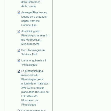
della Bibliotheca
Ambrosiana
An eagle Physiologus
legend on a crusader
capital from the
Coenaculum
A belt fitting with
Physiologus scenes in
the Metropolitan
Museum of Art
Der Physiologus im
Schloss Tirol
L'arte longobarda e il
"Physiologus"
La production des
manuscrits du
Physiologue grecs
enluminés en Italie aux
XVe-XVIe s. et leur
place dans l'histoire de
la tradition de
l'illustration du
Physiologue
On the question of a