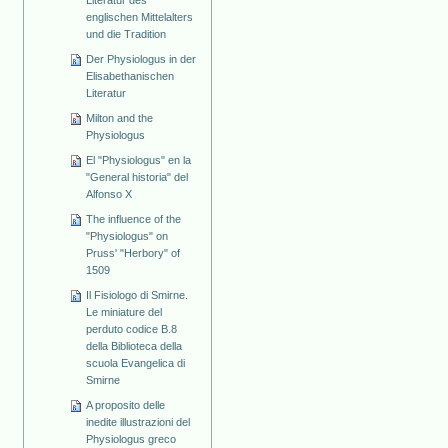
Literatur des
englischen Mittelalters
und die Tradition
Der Physiologus in der
Elisabethanischen
Literatur
Milton and the
Physiologus
El "Physiologus" en la
"General historia" del
Alfonso X
The influence of the
"Physiologus" on
Pruss' "Herbory" of
1509
Il Fisiologo di Smirne.
Le miniature del
perduto codice B.8
della Biblioteca della
scuola Evangelica di
Smirne
A proposito delle
inedite illustrazioni del
Physiologus greco