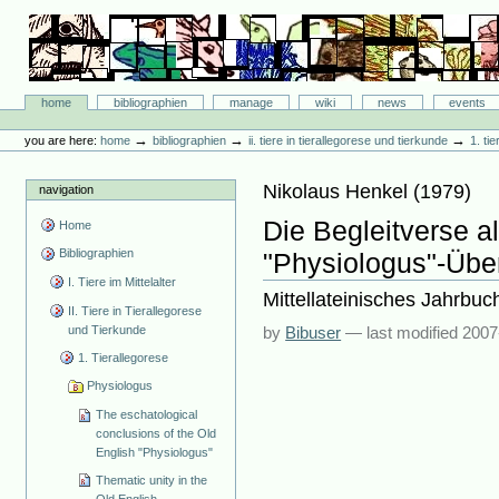
Skip
to
content.
|
Skip
Bibliographie-Portal
to
Sections
home
bibliographien
manage
wiki
news
events
navigation
Personal
tools
→
→
→
you are here:
home
bibliographien
ii. tiere in tierallegorese und tierkunde
1. ti
Nikolaus Henkel
(
1979
)
navigation
Die Begleitverse als
Home
Bibliographien
"Physiologus"-Über
I. Tiere im Mittelalter
Mittellateinisches Jahrbuc
II. Tiere in Tierallegorese
und Tierkunde
by
Bibuser
—
last modified
2007
1. Tierallegorese
Physiologus
The eschatological
conclusions of the Old
English "Physiologus"
Thematic unity in the
Old English