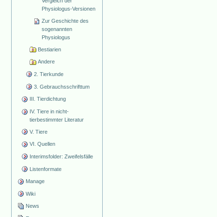
Vergleich der
Physiologus-Versionen
Zur Geschichte des
sogenannten
Physiologus
Bestiarien
Andere
2. Tierkunde
3. Gebrauchsschrifttum
III. Tierdichtung
IV. Tiere in nicht-
tierbestimmter Literatur
V. Tiere
VI. Quellen
Interimsfolder: Zweifelsfälle
Listenformate
Manage
Wiki
News