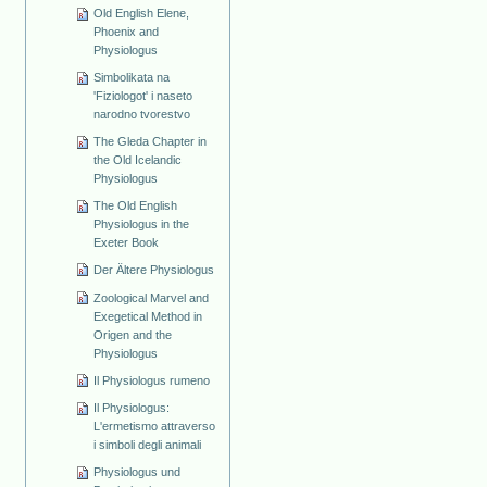
Old English Elene,
Phoenix and
Physiologus
Simbolikata na
'Fiziologot' i naseto
narodno tvorestvo
The Gleda Chapter in
the Old Icelandic
Physiologus
The Old English
Physiologus in the
Exeter Book
Der Ältere Physiologus
Zoological Marvel and
Exegetical Method in
Origen and the
Physiologus
Il Physiologus rumeno
Il Physiologus:
L'ermetismo attraverso
i simboli degli animali
Physiologus und