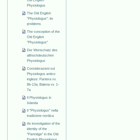
Physiologus
The Old English
"Physiologus": its
problems
The conception of the
Old English
"Physiologus"
Der Wortschatz des
althochdeutschen
Physiologus
Considerazioni sul
Physiologus antico
inglese: Pantera vv.
8b-13a; Balena vv. 1-
7a
Il Physiologus in
Islanda
Il "Physiologus" nella
tradizione nordica
An investigation of the
identity of the
"Partridge" in the Old
English Physiologus