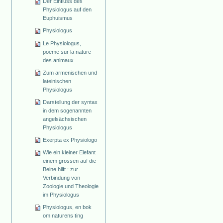
Der Einfluss des
Physiologus auf den
Euphuismus
Physiologus
Le Physiologus,
poëme sur la nature
des animaux
Zum armenischen und
lateinischen
Physiologus
Darstellung der syntax
in dem sogenannten
angelsächsischen
Physiologus
Exerpta ex Physiologo
Wie ein kleiner Elefant
einem grossen auf die
Beine hilft : zur
Verbindung von
Zoologie und Theologie
im Physiologus
Physiologus, en bok
om naturens ting