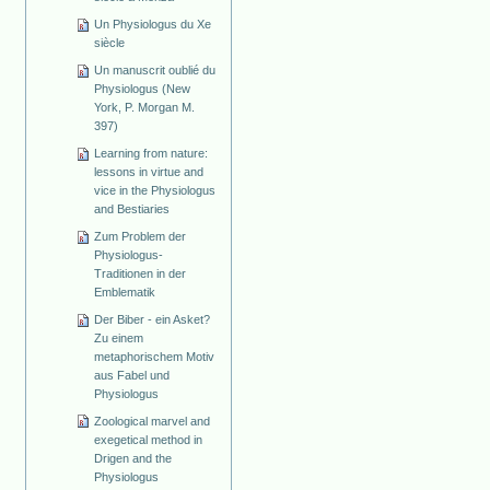
Un Physiologus du Xe
siècle
Un manuscrit oublié du
Physiologus (New
York, P. Morgan M.
397)
Learning from nature:
lessons in virtue and
vice in the Physiologus
and Bestiaries
Zum Problem der
Physiologus-
Traditionen in der
Emblematik
Der Biber - ein Asket?
Zu einem
metaphorischem Motiv
aus Fabel und
Physiologus
Zoological marvel and
exegetical method in
Drigen and the
Physiologus