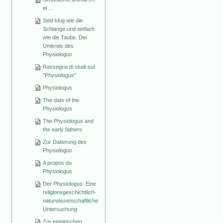
el ...
Seid klug wie die
Schlange und einfach
wie die Taube. Der
Umkreis des
Physiologus
Rassegna di studi sul
"Physiologus"
Physiologus
The date of the
Physiologus
The Physiologus and
the early fathers
Zur Datierung des
Physiologus
A propos du
Physiologus
Der Physiologus: Eine
religionsgeschichtlich-
naturwissenschaftliche
Untersuchung
Zur empirischen