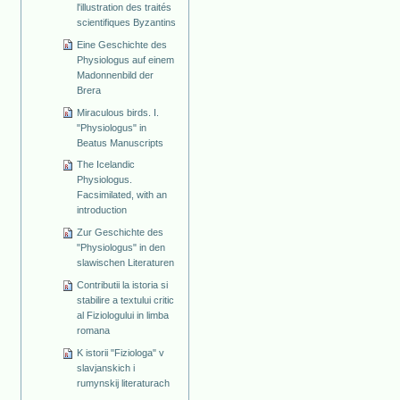
l'illustration des traités
scientifiques Byzantins
Eine Geschichte des
Physiologus auf einem
Madonnenbild der
Brera
Miraculous birds. I.
"Physiologus" in
Beatus Manuscripts
The Icelandic
Physiologus.
Facsimilated, with an
introduction
Zur Geschichte des
"Physiologus" in den
slawischen Literaturen
Contributii la istoria si
stabilire a textului critic
al Fiziologului in limba
romana
K istorii "Fiziologa" v
slavjanskich i
rumynskij literaturach