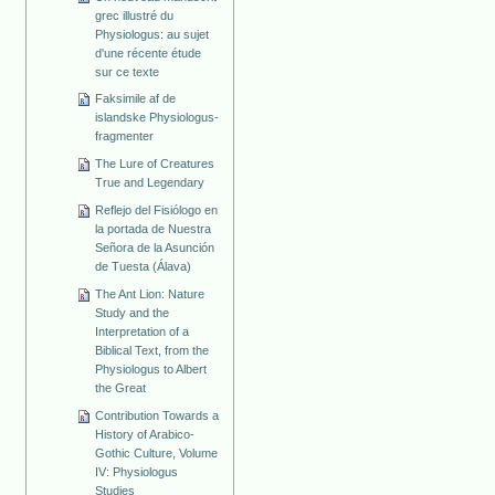
grec illustré du
Physiologus: au sujet
d'une récente étude
sur ce texte
Faksimile af de
islandske Physiologus-
fragmenter
The Lure of Creatures
True and Legendary
Reflejo del Fisiólogo en
la portada de Nuestra
Señora de la Asunción
de Tuesta (Álava)
The Ant Lion: Nature
Study and the
Interpretation of a
Biblical Text, from the
Physiologus to Albert
the Great
Contribution Towards a
History of Arabico-
Gothic Culture, Volume
IV: Physiologus
Studies