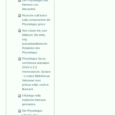
Der Physiologus und
Klemens von
Alexandria
Ricerche sulli fonti e
sulla composizione del
Physiologus greco
Vom Löwen bis zum
Wildesel. Die dritte,
sog.
pseudobasilianische
Redaktion des
Physiologus
Physiologus Syrus,
sevHistoria animalium
XXXII in S.S.
memoratorum, Syriace
: e codice Bibliothecae
Vaticanae nunc
primum editit, vertit et
illustravit
Il fisiologo nella
tradizione letteraria
germanica
Die Physiologus-