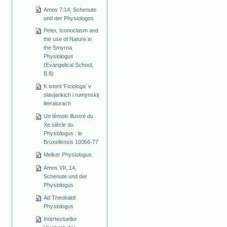
Amos 7:14, Schenute
und der Physiologos
Peter, Iconoclasm and
the use of Nature in
the Smyrna
Physiologus
(Evangelical School,
B.8)
K istorii ‘Fiziologa’ v
slavjankich i rumynskij
literaturach
Un témoin illustré du
Xe siècle du
Physiologus : le
Bruxellensis 10066-77
Melker Physiologus
Amos VII, 14,
Schenute und der
Physiologus
Ad Theobaldi
Physiologus
Intertextueller