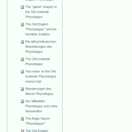
The "gleda" chapter in
the Old Icelandic
Physiologus
The Old English
"Physiologus" and the
homiletic tradition
Die althochdeutschen
Bearbeitungen des
Physiologus
The Old Icelandic
Physiologus
Two notes on the Old
Icelandic Physiologus
manuscript
Wanderungen des
älteren Physiologus
Der Millstätter
Physiologus und seine
Verwandten
The Anglo-Saxon
"Physiologus"
The Old English