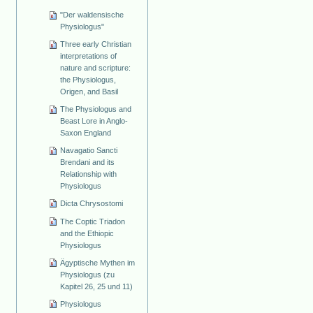
"Der waldensische
Physiologus"
Three early Christian
interpretations of
nature and scripture:
the Physiologus,
Origen, and Basil
The Physiologus and
Beast Lore in Anglo-
Saxon England
Navagatio Sancti
Brendani and its
Relationship with
Physiologus
Dicta Chrysostomi
The Coptic Triadon
and the Ethiopic
Physiologus
Ägyptische Mythen im
Physiologus (zu
Kapitel 26, 25 und 11)
Physiologus