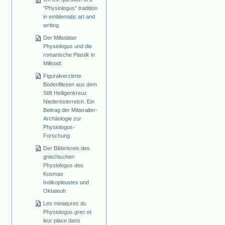
"Physiologus" tradition
in emblematic art and
writing
Der Millstätter
Physiologus und die
romanische Plastik in
Millstatt
Figuralverzierte
Bodenfliesen aus dem
Stift Heiligenkreuz
Niederösterreich. Ein
Beitrag der Mitteralter-
Archäologie zur
Physiologus-
Forschung
Der Bilderkreis des
griechischen
Physiologus des
Kosmas
Indikopleustes und
Oktateuh
Les miniatures du
Physiologus grec et
leur place dans