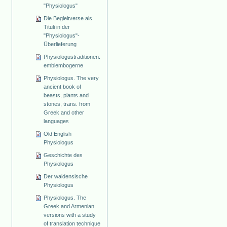
"Physiologus"
Die Begleitverse als
Tituli in der
"Physiologus"-
Überlieferung
Physiologustraditionen:
emblembogerne
Physiologus. The very
ancient book of
beasts, plants and
stones, trans. from
Greek and other
languages
Old English
Physiologus
Geschichte des
Physiologus
Der waldensische
Physiologus
Physiologus. The
Greek and Armenian
versions with a study
of translation technique