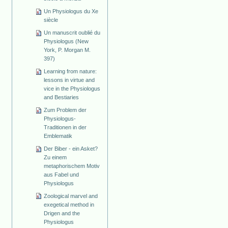
Un Physiologus du Xe
siècle
Un manuscrit oublié du
Physiologus (New
York, P. Morgan M.
397)
Learning from nature:
lessons in virtue and
vice in the Physiologus
and Bestiaries
Zum Problem der
Physiologus-
Traditionen in der
Emblematik
Der Biber - ein Asket?
Zu einem
metaphorischem Motiv
aus Fabel und
Physiologus
Zoological marvel and
exegetical method in
Drigen and the
Physiologus