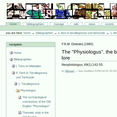
Skip
to
content.
|
Skip
Bibliographie-Portal
to
Sections
home
bibliographien
manage
wiki
news
events
navigation
Personal
tools
→
→
→
you are here:
home
bibliographien
ii. tiere in tierallegorese und tierkunde
1. ti
F.N.M. Diekstra
(
1985
)
navigation
The "Physiologus", the b
Home
lore
Bibliographien
Neophilologus, 69(1):142-55.
I. Tiere im Mittelalter
by
Bibuser
—
last modified
2008-04-02 00:56
II. Tiere in Tierallegorese
und Tierkunde
1. Tierallegorese
Physiologus
The eschatological
conclusions of the Old
English "Physiologus"
Thematic unity in the
Old English