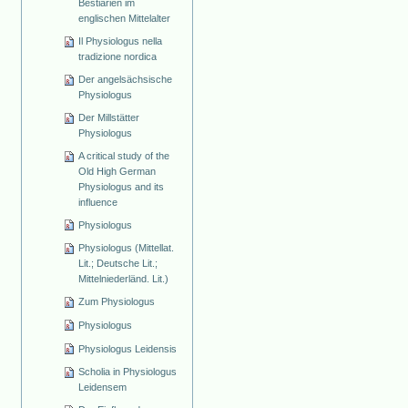
Bestiarien im
englischen Mittelalter
Il Physiologus nella
tradizione nordica
Der angelsächsische
Physiologus
Der Millstätter
Physiologus
A critical study of the
Old High German
Physiologus and its
influence
Physiologus
Physiologus (Mittellat.
Lit.; Deutsche Lit.;
Mittelniederländ. Lit.)
Zum Physiologus
Physiologus
Physiologus Leidensis
Scholia in Physiologus
Leidensem