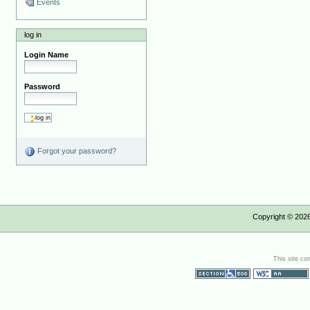
Events
log in
Login Name
Password
Forgot your password?
Copyright ©
202
This site co
Section 508
WCAG