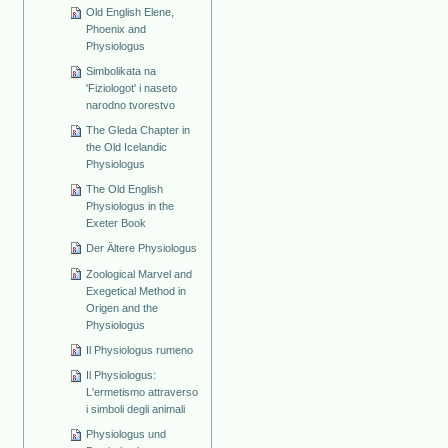
Old English Elene,
Phoenix and
Physiologus
Simbolikata na
'Fiziologot' i naseto
narodno tvorestvo
The Gleda Chapter in
the Old Icelandic
Physiologus
The Old English
Physiologus in the
Exeter Book
Der Ältere Physiologus
Zoological Marvel and
Exegetical Method in
Origen and the
Physiologus
Il Physiologus rumeno
Il Physiologus:
L'ermetismo attraverso
i simboli degli animali
Physiologus und