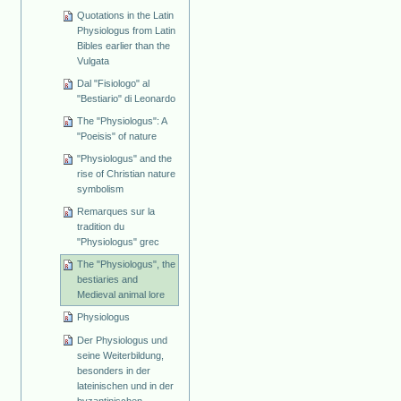
Quotations in the Latin
Physiologus from Latin
Bibles earlier than the
Vulgata
Dal "Fisiologo" al
"Bestiario" di Leonardo
The "Physiologus": A
"Poeisis" of nature
"Physiologus" and the
rise of Christian nature
symbolism
Remarques sur la
tradition du
"Physiologus" grec
The "Physiologus", the
bestiaries and
Medieval animal lore
Physiologus
Der Physiologus und
seine Weiterbildung,
besonders in der
lateinischen und in der
byzantinischen