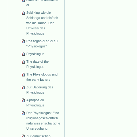
el ...
Seid klug wie die
Schlange und einfach
wie die Taube. Der
Umkreis des
Physiologus
Rassegna di studi sul
"Physiologus"
Physiologus
The date of the
Physiologus
The Physiologus and
the early fathers
Zur Datierung des
Physiologus
A propos du
Physiologus
Der Physiologus: Eine
religionsgeschichtlich-
naturwissenschaftliche
Untersuchung
Zur empirischen