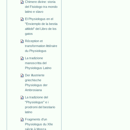
Chimere divine: storia
del Fisiologo tra mondo
latino e slavo
El Physiologus en el
"Enxiemplo de la bestia
altilobi" del Libro de los
gatos
Réception et
transformation littéraire
du Physiologus
La tradizione
manoscritta del
Physiologus Latino
Der illustrierte
griechische
Physiologus der
Ambrosiana
La tradizione del
"Physiologus" e i
prodromi del bestiario
latino
Fragments d'un
Physiologus du XIIe
siècle à Monza