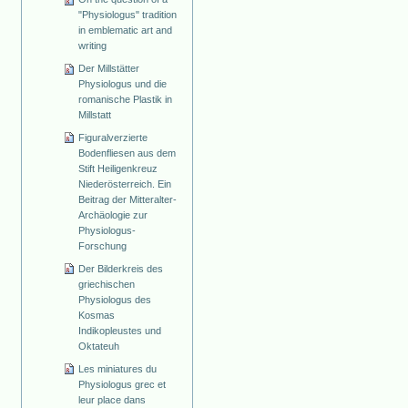
"Physiologus" tradition
in emblematic art and
writing
Der Millstätter
Physiologus und die
romanische Plastik in
Millstatt
Figuralverzierte
Bodenfliesen aus dem
Stift Heiligenkreuz
Niederösterreich. Ein
Beitrag der Mitteralter-
Archäologie zur
Physiologus-
Forschung
Der Bilderkreis des
griechischen
Physiologus des
Kosmas
Indikopleustes und
Oktateuh
Les miniatures du
Physiologus grec et
leur place dans