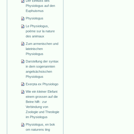
Der Einfluss des
Physiologus auf den
Euphuismus
Physiologus
Le Physiologus,
poëme sur la nature
des animaux
Zum armenischen und
lateinischen
Physiologus
Darstellung der syntax
in dem sogenannten
angelsächsischen
Physiologus
Exerpta ex Physiologo
Wie ein kleiner Elefant
einem grossen auf die
Beine hilft : zur
Verbindung von
Zoologie und Theologie
im Physiologus
Physiologus, en bok
om naturens ting