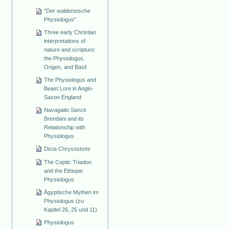
"Der waldensische
Physiologus"
Three early Christian
interpretations of
nature and scripture:
the Physiologus,
Origen, and Basil
The Physiologus and
Beast Lore in Anglo-
Saxon England
Navagatio Sancti
Brendani and its
Relationship with
Physiologus
Dicta Chrysostomi
The Coptic Triadon
and the Ethiopic
Physiologus
Ägyptische Mythen im
Physiologus (zu
Kapitel 26, 25 und 11)
Physiologus