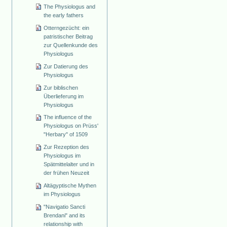
The Physiologus and
the early fathers
Otterngezücht: ein
patristischer Beitrag
zur Quellenkunde des
Physiologus
Zur Datierung des
Physiologus
Zur biblischen
Überlieferung im
Physiologus
The influence of the
Physiologus on Prüss'
"Herbary" of 1509
Zur Rezeption des
Physiologus im
Spätmittelalter und in
der frühen Neuzeit
Altägyptische Mythen
im Physiologus
"Navigatio Sancti
Brendani" and its
relationship with