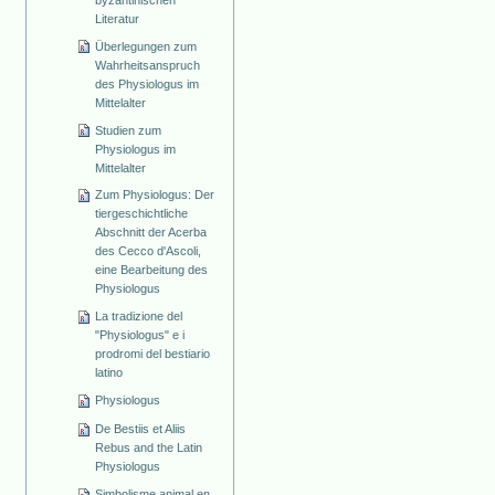
Literatur
Überlegungen zum
Wahrheitsanspruch
des Physiologus im
Mittelalter
Studien zum
Physiologus im
Mittelalter
Zum Physiologus: Der
tiergeschichtliche
Abschnitt der Acerba
des Cecco d'Ascoli,
eine Bearbeitung des
Physiologus
La tradizione del
"Physiologus" e i
prodromi del bestiario
latino
Physiologus
De Bestiis et Aliis
Rebus and the Latin
Physiologus
Simbolisme animal en