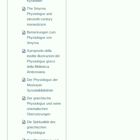
Kyraniden
The Smyrna
Physiologus and
eleventh-century
monasticism
Bemerkungen zum
Physiologus von
Smyrna
A proposito della
inedite illustrazioni del
Physiologus greco
della Biblioteca
Ambrosiana
Der Physiologus der
Moskauer
Synodalbibliothek
Der griechische
Physiologus und seine
orientalischen
Übersetzungen
Die Spiritualität des
griechischen
Physiologus