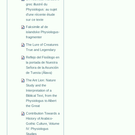
grec illustré du
Physiologus: au sujet
d'une récente étude
sur ce texte
Faksimile af de
islandske Physiologus-
fragmenter
The Lure of Creatures
True and Legendary
Reflejo del Fisiólogo en
la portada de Nuestra
Señora de la Asunción
de Tuesta (Álava)
The Ant Lion: Nature
Study and the
Interpretation of a
Biblical Text, from the
Physiologus to Albert
the Great
Contribution Towards a
History of Arabico-
Gothic Culture, Volume
IV: Physiologus
Studies