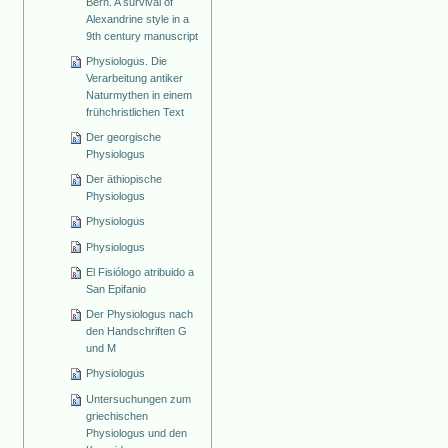
Bern. A survival of
Alexandrine style in a
9th century manuscript
Physiologus. Die
Verarbeitung antiker
Naturmythen in einem
frühchristlichen Text
Der georgische
Physiologus
Der äthiopische
Physiologus
Physiologus
Physiologus
El Fisiólogo atribuido a
San Epifanio
Der Physiologus nach
den Handschriften G
und M
Physiologus
Untersuchungen zum
griechischen
Physiologus und den