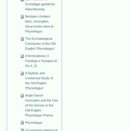
Grundlage geistlicher
Naturdeutung
Bestiaire chrétien:
Mort, rénovation,
résurrection dans le
Physiologus
The Eschatological
Conclusion of the Old
English 'Physiologus'
Il formicaleone, il
Fisiologo e l’esegesi di
Gb 4, 11
A Stylistic and
Contextual Study of
the Old English
'Physiologus'
Anglo-Saxon
Innovation and the Use
of the Senses in the
Old English
Physiologus Poems
Physiologus
Un nouveau manuscrit