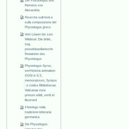
Der Physiologus und
Klemens von
Alexandria
Ricerche sulli fonti e
sulla composizione del
Physiologus greco
Vom Löwen bis zum
Wildesel. Die dritte,
sog.
pseudobasilianische
Redaktion des
Physiologus
Physiologus Syrus,
sevHistoria animalium
XXXII in S.S.
memoratorum, Syriace
: e codice Bibliothecae
Vaticanae nunc
primum editit, vertit et
illustravit
Il fisiologo nella
tradizione letteraria
germanica
Die Physiologus-