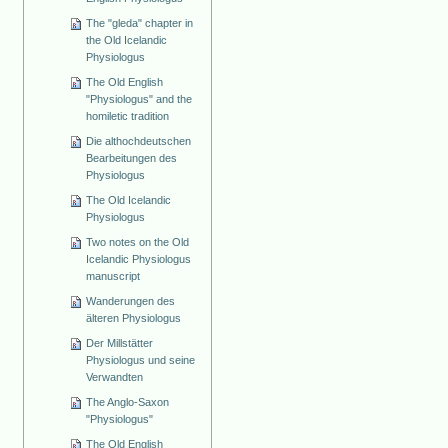
The "gleda" chapter in
the Old Icelandic
Physiologus
The Old English
"Physiologus" and the
homiletic tradition
Die althochdeutschen
Bearbeitungen des
Physiologus
The Old Icelandic
Physiologus
Two notes on the Old
Icelandic Physiologus
manuscript
Wanderungen des
älteren Physiologus
Der Millstätter
Physiologus und seine
Verwandten
The Anglo-Saxon
"Physiologus"
The Old English