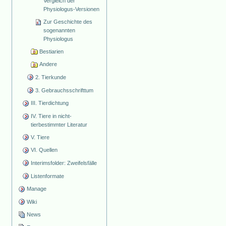
Vergleich der
Physiologus-Versionen
Zur Geschichte des
sogenannten
Physiologus
Bestiarien
Andere
2. Tierkunde
3. Gebrauchsschrifttum
III. Tierdichtung
IV. Tiere in nicht-
tierbestimmter Literatur
V. Tiere
VI. Quellen
Interimsfolder: Zweifelsfälle
Listenformate
Manage
Wiki
News