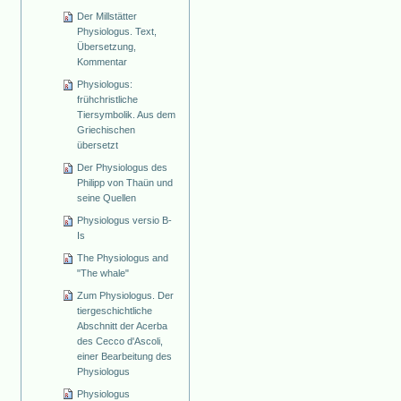
Der Millstätter
Physiologus. Text,
Übersetzung,
Kommentar
Physiologus:
frühchristliche
Tiersymbolik. Aus dem
Griechischen
übersetzt
Der Physiologus des
Philipp von Thaün und
seine Quellen
Physiologus versio B-
Is
The Physiologus and
"The whale"
Zum Physiologus. Der
tiergeschichtliche
Abschnitt der Acerba
des Cecco d'Ascoli,
einer Bearbeitung des
Physiologus
Physiologus