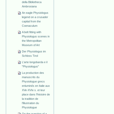
della Bibliotheca
Ambrosiana
An eagle Physiologus
legend on a crusader
capital from the
Coenaculum
A belt fitting with
Physiologus scenes in
the Metropolitan
Museum of Art
Der Physiologus im
Schloss Tirol
L'arte longobarda e il
"Physiologus"
La production des
manuscrits du
Physiologue grecs
enluminés en Italie aux
XVe-XVIe s. et leur
place dans l'histoire de
la tradition de
l'illustration du
Physiologue
On the question of a