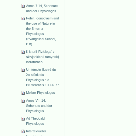
Amos 7:14, Schenute
und der Physiologos
Peter, Iconoclasm and
the use of Nature in
the Smyrna
Physiologus
(Evangelical School,
B.8)
K istorii ‘Fiziologa’ v
slavjankich i rumynskij
literaturach
Un témoin illustré du
Xe siècle du
Physiologus : le
Bruxellensis 10066-77
Melker Physiologus
Amos VII, 14,
Schenute und der
Physiologus
Ad Theobaldi
Physiologus
Intertextueller