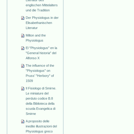
Literatur des
englischen Mittelalters
und die Tradition
Der Physiologus in der
Elisabethanischen
Literatur
Milton and the
Physiologus
El "Physiologus" en la
"General historia" del
Alfonso X
The influence of the
"Physiologus" on
Pruss' "Herbory" of
1509
Il Fisiologo di Smirne.
Le miniature del
perduto codice B.8
della Biblioteca della
scuola Evangelica di
Smirne
A proposito delle
inedite illustrazioni del
Physiologus greco