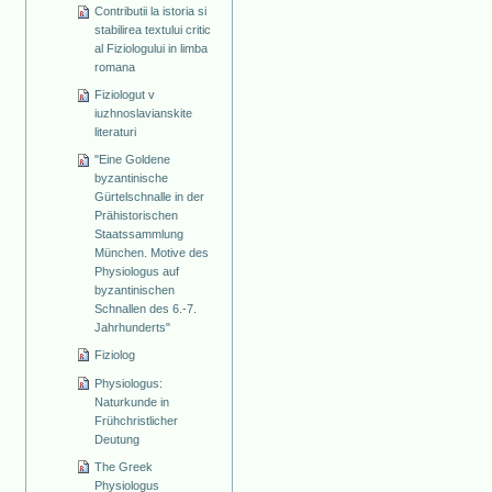
Contributii la istoria si
stabilirea textului critic
al Fiziologului in limba
romana
Fiziologut v
iuzhnoslavianskite
literaturi
"Eine Goldene
byzantinische
Gürtelschnalle in der
Prähistorischen
Staatssammlung
München. Motive des
Physiologus auf
byzantinischen
Schnallen des 6.-7.
Jahrhunderts"
Fiziolog
Physiologus:
Naturkunde in
Frühchristlicher
Deutung
The Greek
Physiologus