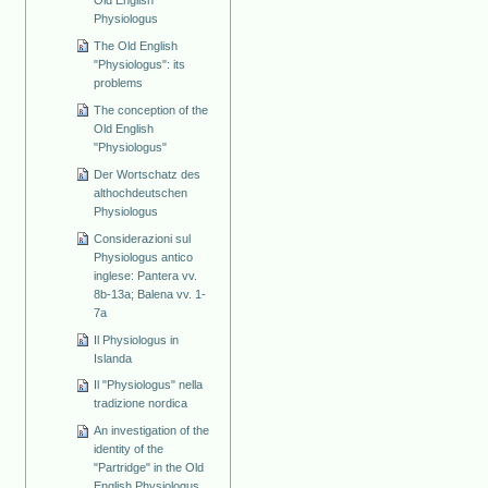
Physiologus
The Old English
"Physiologus": its
problems
The conception of the
Old English
"Physiologus"
Der Wortschatz des
althochdeutschen
Physiologus
Considerazioni sul
Physiologus antico
inglese: Pantera vv.
8b-13a; Balena vv. 1-
7a
Il Physiologus in
Islanda
Il "Physiologus" nella
tradizione nordica
An investigation of the
identity of the
"Partridge" in the Old
English Physiologus