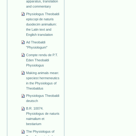
apparatus, translation
and commentary
Physiologus Theobaldi
episcopi de naturis
duodecim animalium:
the Latin text and
English translation
Ad Theobaldi
"Physiologum"
Compte rendu de P.T.
Eden Theobaldi
Physiologus
Making animals mean:
speciest hermeneutics
in the Physiologus of
Theobaldus
Physiologus Theobaldi
deutsch
B.R. 10074.
Physiologus de naturis
naimalium et
bestiarium
The Physiologus of