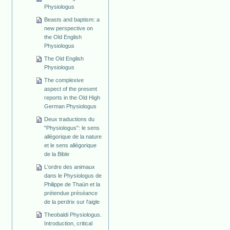
Physiologus
Beasts and baptism: a
new perspective on
the Old English
Physiologus
The Old English
Physiologus
The complexive
aspect of the present
reports in the Old High
German Physiologus
Deux traductions du
"Physiologus": le sens
allégorique de la nature
et le sens allégorique
de la Bible
L'ordre des animaux
dans le Physiologus de
Philippe de Thaün et la
prétendue préséance
de la perdrix sur l'aigle
Theobaldi Physiologus.
Introduction, critical