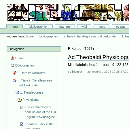
Skip
to
content.
|
Skip
Bibliographie-Portal
to
Sections
home
bibliographien
manage
wiki
news
events
navigation
Personal
tools
→
→
→
you are here:
home
bibliographien
ii. tiere in tierallegorese und tierkunde
1. ti
F. Kuijper
(
1973
)
navigation
Ad Theobaldi Physiolog
Home
Mittellateinisches Jahrbuch, 9:122-123
Bibliographien
by
Bibuser
—
last modified
2008-12-28 17:29
I. Tiere im Mittelalter
II. Tiere in Tierallegorese
und Tierkunde
1. Tierallegorese
Physiologus
The eschatological
conclusions of the Old
English "Physiologus"
Thematic unity in the
Old English