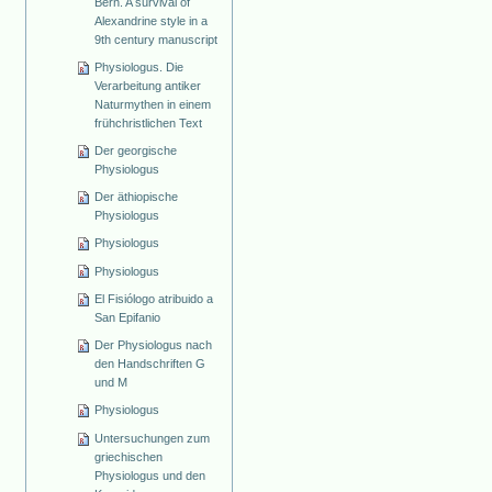
Bern. A survival of
Alexandrine style in a
9th century manuscript
Physiologus. Die
Verarbeitung antiker
Naturmythen in einem
frühchristlichen Text
Der georgische
Physiologus
Der äthiopische
Physiologus
Physiologus
Physiologus
El Fisiólogo atribuido a
San Epifanio
Der Physiologus nach
den Handschriften G
und M
Physiologus
Untersuchungen zum
griechischen
Physiologus und den