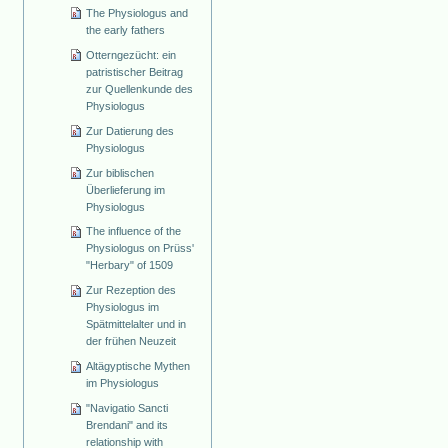
The Physiologus and
the early fathers
Otterngezücht: ein
patristischer Beitrag
zur Quellenkunde des
Physiologus
Zur Datierung des
Physiologus
Zur biblischen
Überlieferung im
Physiologus
The influence of the
Physiologus on Prüss'
"Herbary" of 1509
Zur Rezeption des
Physiologus im
Spätmittelalter und in
der frühen Neuzeit
Altägyptische Mythen
im Physiologus
"Navigatio Sancti
Brendani" and its
relationship with