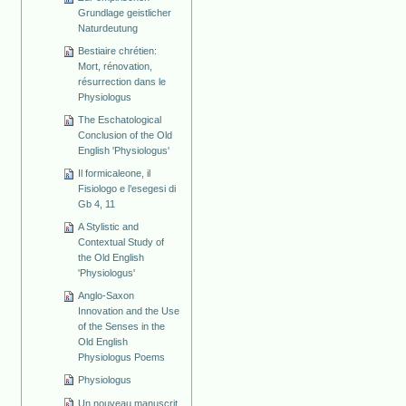
Grundlage geistlicher
Naturdeutung
Bestiaire chrétien:
Mort, rénovation,
résurrection dans le
Physiologus
The Eschatological
Conclusion of the Old
English 'Physiologus'
Il formicaleone, il
Fisiologo e l’esegesi di
Gb 4, 11
A Stylistic and
Contextual Study of
the Old English
'Physiologus'
Anglo-Saxon
Innovation and the Use
of the Senses in the
Old English
Physiologus Poems
Physiologus
Un nouveau manuscrit