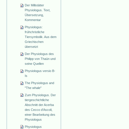
Der Millstätter
Physiologus. Text,
Übersetzung,
Kommentar
Physiologus:
frühchristliche
Tiersymbolik. Aus dem
Griechischen
übersetzt
Der Physiologus des
Philipp von Thaün und
seine Quellen
Physiologus versio B-
Is
The Physiologus and
"The whale"
Zum Physiologus. Der
tiergeschichtliche
Abschnitt der Acerba
des Cecco d'Ascoli,
einer Bearbeitung des
Physiologus
Physiologus