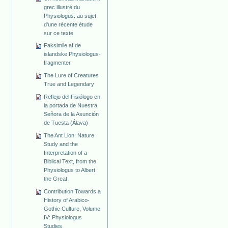
grec illustré du
Physiologus: au sujet
d'une récente étude
sur ce texte
Faksimile af de
islandske Physiologus-
fragmenter
The Lure of Creatures
True and Legendary
Reflejo del Fisiólogo en
la portada de Nuestra
Señora de la Asunción
de Tuesta (Álava)
The Ant Lion: Nature
Study and the
Interpretation of a
Biblical Text, from the
Physiologus to Albert
the Great
Contribution Towards a
History of Arabico-
Gothic Culture, Volume
IV: Physiologus
Studies