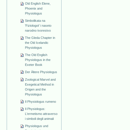
Old English Elene,
Phoenix and
Physiologus
Simbolikata na
'Fiziologot' i naseto
narodno tvorestvo
The Gleda Chapter in
the Old Icelandic
Physiologus
The Old English
Physiologus in the
Exeter Book
Der Ältere Physiologus
Zoological Marvel and
Exegetical Method in
Origen and the
Physiologus
Il Physiologus rumeno
Il Physiologus:
L'ermetismo attraverso
i simboli degli animali
Physiologus und