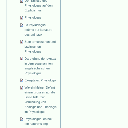
Der Einfluss des
Physiologus auf den
Euphuismus
Physiologus
Le Physiologus,
poëme sur la nature
des animaux
Zum armenischen und
lateinischen
Physiologus
Darstellung der syntax
in dem sogenannten
angelsächsischen
Physiologus
Exerpta ex Physiologo
Wie ein kleiner Elefant
einem grossen auf die
Beine hilft : zur
Verbindung von
Zoologie und Theologie
im Physiologus
Physiologus, en bok
om naturens ting