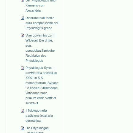
Der Physiologus und
Klemens von
Alexandria
Ricerche sulli fonti e
sulla composizione del
Physiologus greco
Vom Löwen bis zum
Wildesel. Die dritte,
sog.
pseudobasilianische
Redaktion des
Physiologus
Physiologus Syrus,
sevHistoria animalium
XXXII in S.S.
memoratorum, Syriace
: e codice Bibliothecae
Vaticanae nunc
primum editit, vertit et
illustravit
Il fisiologo nella
tradizione letteraria
germanica
Die Physiologus-