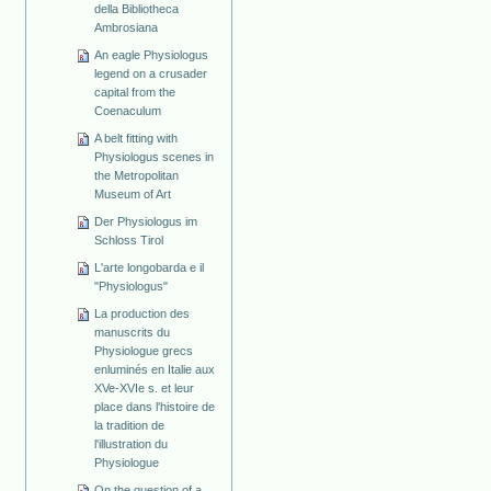
della Bibliotheca
Ambrosiana
An eagle Physiologus
legend on a crusader
capital from the
Coenaculum
A belt fitting with
Physiologus scenes in
the Metropolitan
Museum of Art
Der Physiologus im
Schloss Tirol
L'arte longobarda e il
"Physiologus"
La production des
manuscrits du
Physiologue grecs
enluminés en Italie aux
XVe-XVIe s. et leur
place dans l'histoire de
la tradition de
l'illustration du
Physiologue
On the question of a