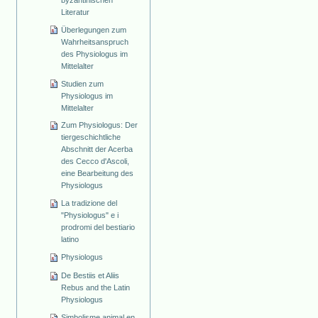
Literatur
Überlegungen zum
Wahrheitsanspruch
des Physiologus im
Mittelalter
Studien zum
Physiologus im
Mittelalter
Zum Physiologus: Der
tiergeschichtliche
Abschnitt der Acerba
des Cecco d'Ascoli,
eine Bearbeitung des
Physiologus
La tradizione del
"Physiologus" e i
prodromi del bestiario
latino
Physiologus
De Bestiis et Aliis
Rebus and the Latin
Physiologus
Simbolisme animal en