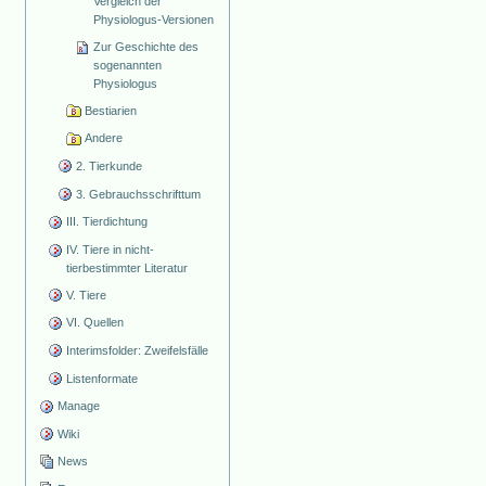
Vergleich der
Physiologus-Versionen
Zur Geschichte des
sogenannten
Physiologus
Bestiarien
Andere
2. Tierkunde
3. Gebrauchsschrifttum
III. Tierdichtung
IV. Tiere in nicht-
tierbestimmter Literatur
V. Tiere
VI. Quellen
Interimsfolder: Zweifelsfälle
Listenformate
Manage
Wiki
News