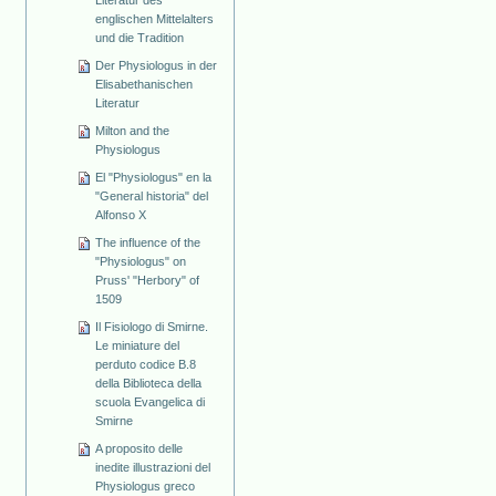
Literatur des
englischen Mittelalters
und die Tradition
Der Physiologus in der
Elisabethanischen
Literatur
Milton and the
Physiologus
El "Physiologus" en la
"General historia" del
Alfonso X
The influence of the
"Physiologus" on
Pruss' "Herbory" of
1509
Il Fisiologo di Smirne.
Le miniature del
perduto codice B.8
della Biblioteca della
scuola Evangelica di
Smirne
A proposito delle
inedite illustrazioni del
Physiologus greco