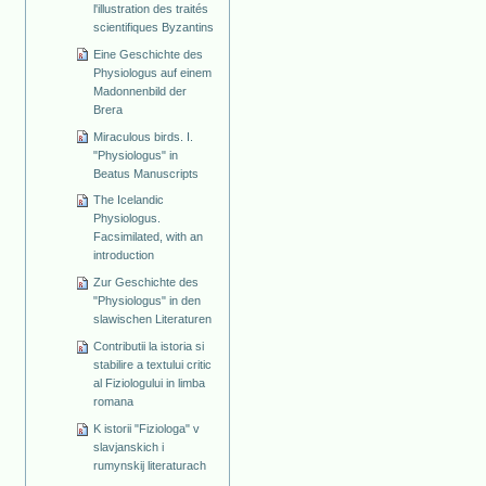
l'illustration des traités
scientifiques Byzantins
Eine Geschichte des
Physiologus auf einem
Madonnenbild der
Brera
Miraculous birds. I.
"Physiologus" in
Beatus Manuscripts
The Icelandic
Physiologus.
Facsimilated, with an
introduction
Zur Geschichte des
"Physiologus" in den
slawischen Literaturen
Contributii la istoria si
stabilire a textului critic
al Fiziologului in limba
romana
K istorii "Fiziologa" v
slavjanskich i
rumynskij literaturach