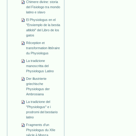
Chimere divine: storia
del Fisiologo tra mondo
latino e slavo
El Physiologus en el
"Enxiemplo de la bestia
altilobi" del Libro de los
gatos
Réception et
transformation littéraire
du Physiologus
La tradizione
manoscritta del
Physiologus Latino
Der illustrierte
griechische
Physiologus der
Ambrosiana
La tradizione del
"Physiologus" e i
prodromi del bestiario
latino
Fragments d'un
Physiologus du XIIe
siècle à Monza