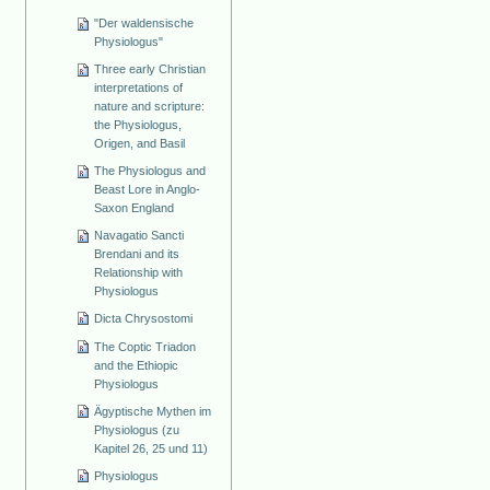
"Der waldensische
Physiologus"
Three early Christian
interpretations of
nature and scripture:
the Physiologus,
Origen, and Basil
The Physiologus and
Beast Lore in Anglo-
Saxon England
Navagatio Sancti
Brendani and its
Relationship with
Physiologus
Dicta Chrysostomi
The Coptic Triadon
and the Ethiopic
Physiologus
Ägyptische Mythen im
Physiologus (zu
Kapitel 26, 25 und 11)
Physiologus