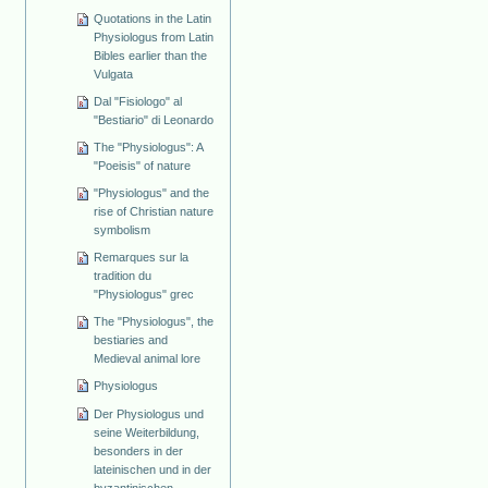
Quotations in the Latin
Physiologus from Latin
Bibles earlier than the
Vulgata
Dal "Fisiologo" al
"Bestiario" di Leonardo
The "Physiologus": A
"Poeisis" of nature
"Physiologus" and the
rise of Christian nature
symbolism
Remarques sur la
tradition du
"Physiologus" grec
The "Physiologus", the
bestiaries and
Medieval animal lore
Physiologus
Der Physiologus und
seine Weiterbildung,
besonders in der
lateinischen und in der
byzantinischen