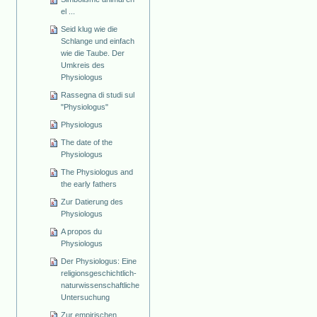
el ...
Seid klug wie die
Schlange und einfach
wie die Taube. Der
Umkreis des
Physiologus
Rassegna di studi sul
"Physiologus"
Physiologus
The date of the
Physiologus
The Physiologus and
the early fathers
Zur Datierung des
Physiologus
A propos du
Physiologus
Der Physiologus: Eine
religionsgeschichtlich-
naturwissenschaftliche
Untersuchung
Zur empirischen