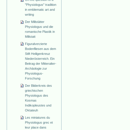
"Physiologus" tradition
in emblematic art and
writing
Der Millstätter
Physiologus und die
romanische Plastik in
Millstatt
Figuralverzierte
Bodenfliesen aus dem
Stift Heiligenkreuz
Niederösterreich. Ein
Beitrag der Mitteralter-
Archäologie zur
Physiologus-
Forschung
Der Bilderkreis des
griechischen
Physiologus des
Kosmas
Indikopleustes und
Oktateuh
Les miniatures du
Physiologus grec et
leur place dans