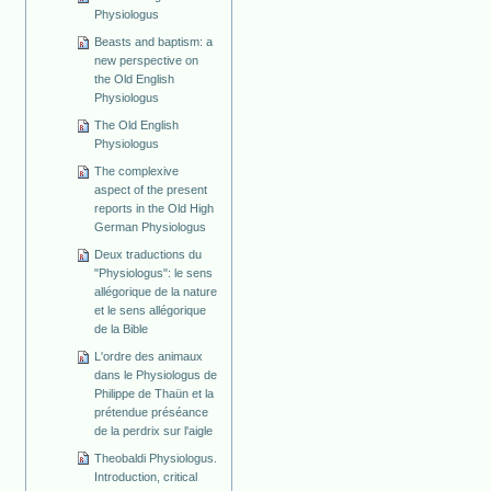
Physiologus
Beasts and baptism: a
new perspective on
the Old English
Physiologus
The Old English
Physiologus
The complexive
aspect of the present
reports in the Old High
German Physiologus
Deux traductions du
"Physiologus": le sens
allégorique de la nature
et le sens allégorique
de la Bible
L'ordre des animaux
dans le Physiologus de
Philippe de Thaün et la
prétendue préséance
de la perdrix sur l'aigle
Theobaldi Physiologus.
Introduction, critical