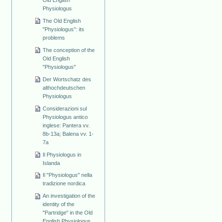
Physiologus
The Old English
"Physiologus": its
problems
The conception of the
Old English
"Physiologus"
Der Wortschatz des
althochdeutschen
Physiologus
Considerazioni sul
Physiologus antico
inglese: Pantera vv.
8b-13a; Balena vv. 1-
7a
Il Physiologus in
Islanda
Il "Physiologus" nella
tradizione nordica
An investigation of the
identity of the
"Partridge" in the Old
English Physiologus