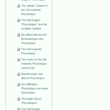
The "gleda" chapter in
the Old Icelandic
Physiologus
The Old English
"Physiologus" and the
homiletic tradition
Die althochdeutschen
Bearbeitungen des
Physiologus
The Old Icelandic
Physiologus
Two notes on the Old
Icelandic Physiologus
manuscript
Wanderungen des
älteren Physiologus
Der Millstätter
Physiologus und seine
Verwandten
The Anglo-Saxon
"Physiologus"
The Old English