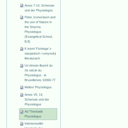
Amos 7:14, Schenute
und der Physiologos
Peter, Iconoclasm and
the use of Nature in
the Smyrna
Physiologus
(Evangelical School,
B.8)
K istorii ‘Fiziologa’ v
slavjankich i rumynskij
literaturach
Un témoin illustré du
Xe siècle du
Physiologus : le
Bruxellensis 10066-77
Melker Physiologus
Amos VII, 14,
Schenute und der
Physiologus
Ad Theobaldi
Physiologus
Intertextueller