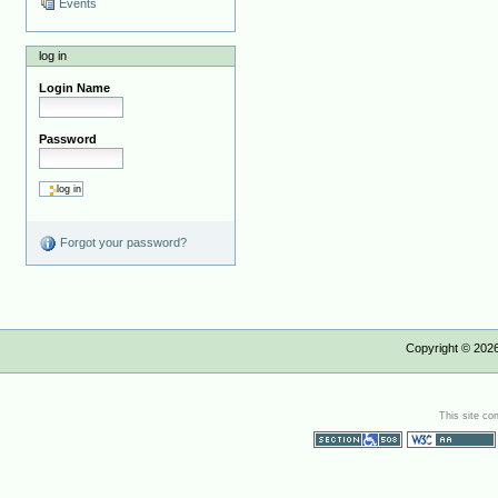
Events
log in
Login Name
Password
Forgot your password?
Copyright ©
202
This site co
Section 508
WCAG