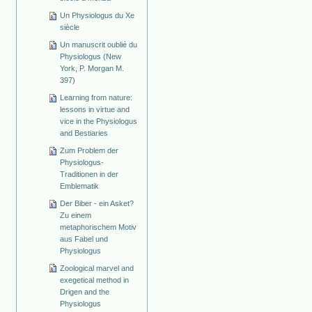
Un Physiologus du Xe
siècle
Un manuscrit oublié du
Physiologus (New
York, P. Morgan M.
397)
Learning from nature:
lessons in virtue and
vice in the Physiologus
and Bestiaries
Zum Problem der
Physiologus-
Traditionen in der
Emblematik
Der Biber - ein Asket?
Zu einem
metaphorischem Motiv
aus Fabel und
Physiologus
Zoological marvel and
exegetical method in
Drigen and the
Physiologus