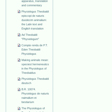
apparatus, translation
and commentary
Physiologus Theobaldi
episcopi de naturis
duodecim animalium:
the Latin text and
English translation
Ad Theobaldi
"Physiologum"
Compte rendu de P.T.
Eden Theobaldi
Physiologus
Making animals mean:
speciest hermeneutics
in the Physiologus of
Theobaldus
Physiologus Theobaldi
deutsch
B.R. 10074.
Physiologus de naturis
naimalium et
bestiarium
The Physiologus of