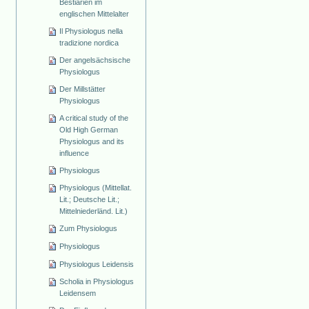
Bestiarien im
englischen Mittelalter
Il Physiologus nella
tradizione nordica
Der angelsächsische
Physiologus
Der Millstätter
Physiologus
A critical study of the
Old High German
Physiologus and its
influence
Physiologus
Physiologus (Mittellat.
Lit.; Deutsche Lit.;
Mittelniederländ. Lit.)
Zum Physiologus
Physiologus
Physiologus Leidensis
Scholia in Physiologus
Leidensem