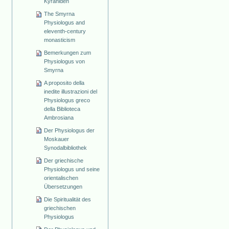
Kyraniden
The Smyrna
Physiologus and
eleventh-century
monasticism
Bemerkungen zum
Physiologus von
Smyrna
A proposito della
inedite illustrazioni del
Physiologus greco
della Biblioteca
Ambrosiana
Der Physiologus der
Moskauer
Synodalbibliothek
Der griechische
Physiologus und seine
orientalischen
Übersetzungen
Die Spiritualität des
griechischen
Physiologus