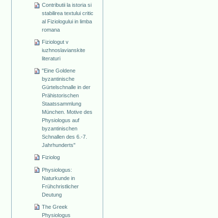
Contributii la istoria si
stabilirea textului critic
al Fiziologului in limba
romana
Fiziologut v
iuzhnoslavianskite
literaturi
"Eine Goldene
byzantinische
Gürtelschnalle in der
Prähistorischen
Staatssammlung
München. Motive des
Physiologus auf
byzantinischen
Schnallen des 6.-7.
Jahrhunderts"
Fiziolog
Physiologus:
Naturkunde in
Frühchristlicher
Deutung
The Greek
Physiologus