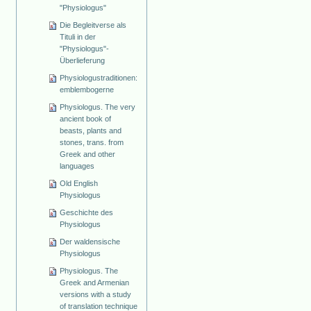
"Physiologus"
Die Begleitverse als
Tituli in der
"Physiologus"-
Überlieferung
Physiologustraditionen:
emblembogerne
Physiologus. The very
ancient book of
beasts, plants and
stones, trans. from
Greek and other
languages
Old English
Physiologus
Geschichte des
Physiologus
Der waldensische
Physiologus
Physiologus. The
Greek and Armenian
versions with a study
of translation technique