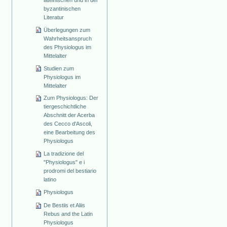
byzantinischen
Literatur
Überlegungen zum
Wahrheitsanspruch
des Physiologus im
Mittelalter
Studien zum
Physiologus im
Mittelalter
Zum Physiologus: Der
tiergeschichtliche
Abschnitt der Acerba
des Cecco d'Ascoli,
eine Bearbeitung des
Physiologus
La tradizione del
"Physiologus" e i
prodromi del bestiario
latino
Physiologus
De Bestiis et Aliis
Rebus and the Latin
Physiologus