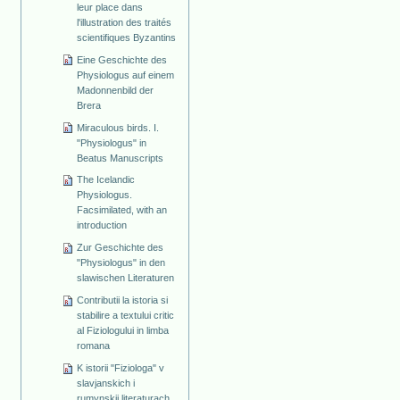
leur place dans
l'illustration des traités
scientifiques Byzantins
Eine Geschichte des
Physiologus auf einem
Madonnenbild der
Brera
Miraculous birds. I.
"Physiologus" in
Beatus Manuscripts
The Icelandic
Physiologus.
Facsimilated, with an
introduction
Zur Geschichte des
"Physiologus" in den
slawischen Literaturen
Contributii la istoria si
stabilire a textului critic
al Fiziologului in limba
romana
K istorii "Fiziologa" v
slavjanskich i
rumynskij literaturach