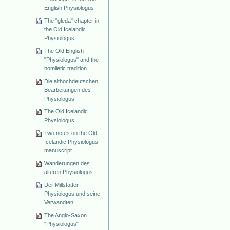
English Physiologus
The "gleda" chapter in
the Old Icelandic
Physiologus
The Old English
"Physiologus" and the
homiletic tradition
Die althochdeutschen
Bearbeitungen des
Physiologus
The Old Icelandic
Physiologus
Two notes on the Old
Icelandic Physiologus
manuscript
Wanderungen des
älteren Physiologus
Der Millstätter
Physiologus und seine
Verwandten
The Anglo-Saxon
"Physiologus"