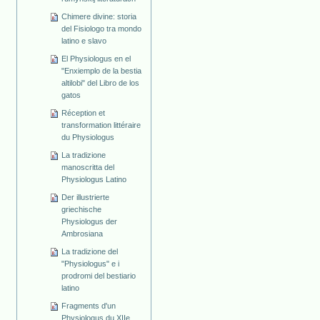
Chimere divine: storia
del Fisiologo tra mondo
latino e slavo
El Physiologus en el
"Enxiemplo de la bestia
altilobi" del Libro de los
gatos
Réception et
transformation littéraire
du Physiologus
La tradizione
manoscritta del
Physiologus Latino
Der illustrierte
griechische
Physiologus der
Ambrosiana
La tradizione del
"Physiologus" e i
prodromi del bestiario
latino
Fragments d'un
Physiologus du XIIe