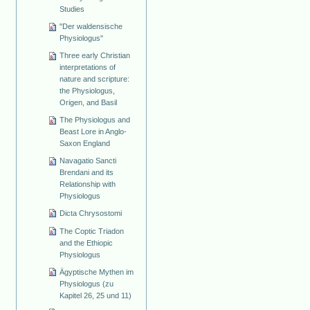
Studies
"Der waldensische
Physiologus"
Three early Christian
interpretations of
nature and scripture:
the Physiologus,
Origen, and Basil
The Physiologus and
Beast Lore in Anglo-
Saxon England
Navagatio Sancti
Brendani and its
Relationship with
Physiologus
Dicta Chrysostomi
The Coptic Triadon
and the Ethiopic
Physiologus
Ägyptische Mythen im
Physiologus (zu
Kapitel 26, 25 und 11)