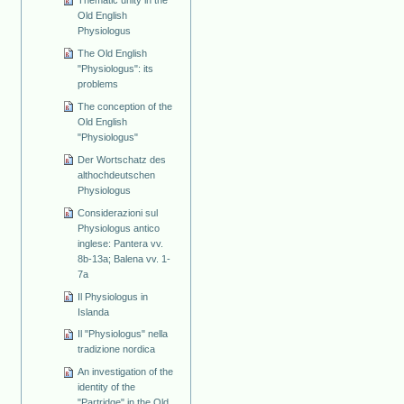
Old English
Physiologus
The Old English
"Physiologus": its
problems
The conception of the
Old English
"Physiologus"
Der Wortschatz des
althochdeutschen
Physiologus
Considerazioni sul
Physiologus antico
inglese: Pantera vv.
8b-13a; Balena vv. 1-
7a
Il Physiologus in
Islanda
Il "Physiologus" nella
tradizione nordica
An investigation of the
identity of the
"Partridge" in the Old