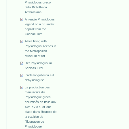
Physiologus greco
della Bibliotheca
Ambrosiana
An eagle Physiologus
legend on a crusader
capital from the
Coenaculum
A belt fitting with
Physiologus scenes in
the Metropolitan
Museum of Art
Der Physiologus im
Schloss Tirol
L'arte longobarda e il
"Physiologus"
La production des
manuscrits du
Physiologue grecs
enluminés en Italie aux
XVe-XVIe s. et leur
place dans l'histoire de
la tradition de
l'illustration du
Physiologue