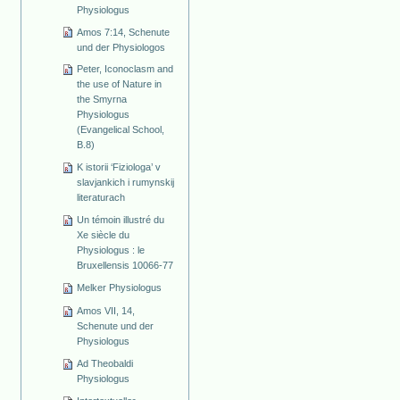
Physiologus
Amos 7:14, Schenute
und der Physiologos
Peter, Iconoclasm and
the use of Nature in
the Smyrna
Physiologus
(Evangelical School,
B.8)
K istorii ‘Fiziologa’ v
slavjankich i rumynskij
literaturach
Un témoin illustré du
Xe siècle du
Physiologus : le
Bruxellensis 10066-77
Melker Physiologus
Amos VII, 14,
Schenute und der
Physiologus
Ad Theobaldi
Physiologus