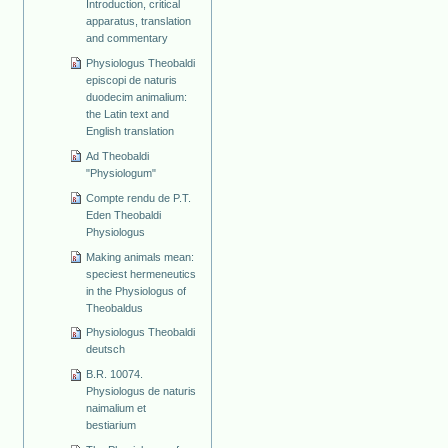
Introduction, critical
apparatus, translation
and commentary
Physiologus Theobaldi
episcopi de naturis
duodecim animalium:
the Latin text and
English translation
Ad Theobaldi
"Physiologum"
Compte rendu de P.T.
Eden Theobaldi
Physiologus
Making animals mean:
speciest hermeneutics
in the Physiologus of
Theobaldus
Physiologus Theobaldi
deutsch
B.R. 10074.
Physiologus de naturis
naimalium et
bestiarium