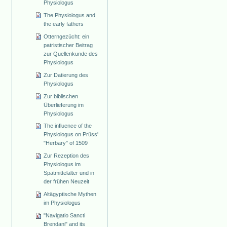
Physiologus
The Physiologus and
the early fathers
Otterngezücht: ein
patristischer Beitrag
zur Quellenkunde des
Physiologus
Zur Datierung des
Physiologus
Zur biblischen
Überlieferung im
Physiologus
The influence of the
Physiologus on Prüss'
"Herbary" of 1509
Zur Rezeption des
Physiologus im
Spätmittelalter und in
der frühen Neuzeit
Altägyptische Mythen
im Physiologus
"Navigatio Sancti
Brendani" and its