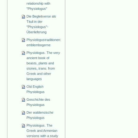
relationship with
"Physiologus"
Die Begleitverse als
Tituli in der
"Physiologus"-
Überlieferung
Physiologustraditionen:
emblembogerne
Physiologus. The very
ancient book of
beasts, plants and
stones, trans. from
Greek and other
languages
Old English
Physiologus
Geschichte des
Physiologus
Der waldensische
Physiologus
Physiologus. The
Greek and Armenian
versions with a study