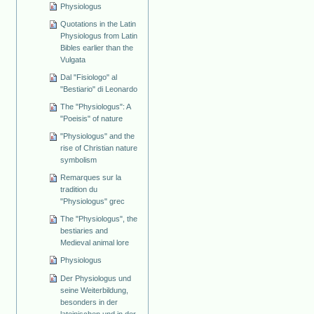
Physiologus
Quotations in the Latin
Physiologus from Latin
Bibles earlier than the
Vulgata
Dal "Fisiologo" al
"Bestiario" di Leonardo
The "Physiologus": A
"Poeisis" of nature
"Physiologus" and the
rise of Christian nature
symbolism
Remarques sur la
tradition du
"Physiologus" grec
The "Physiologus", the
bestiaries and
Medieval animal lore
Physiologus
Der Physiologus und
seine Weiterbildung,
besonders in der
lateinischen und in der