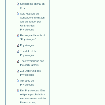
Simbolisme animal en
el ...
Seid klug wie die
Schlange und einfach
wie die Taube. Der
Umkreis des
Physiologus
Rassegna di studi sul
"Physiologus"
Physiologus
The date of the
Physiologus
The Physiologus and
the early fathers
Zur Datierung des
Physiologus
A propos du
Physiologus
Der Physiologus: Eine
religionsgeschichtlich-
naturwissenschaftliche
Untersuchung