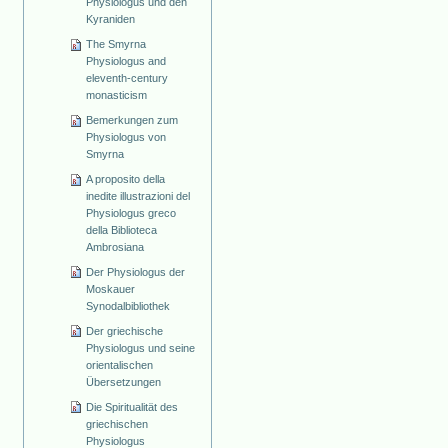
Physiologus und den
Kyraniden
The Smyrna
Physiologus and
eleventh-century
monasticism
Bemerkungen zum
Physiologus von
Smyrna
A proposito della
inedite illustrazioni del
Physiologus greco
della Biblioteca
Ambrosiana
Der Physiologus der
Moskauer
Synodalbibliothek
Der griechische
Physiologus und seine
orientalischen
Übersetzungen
Die Spiritualität des
griechischen
Physiologus