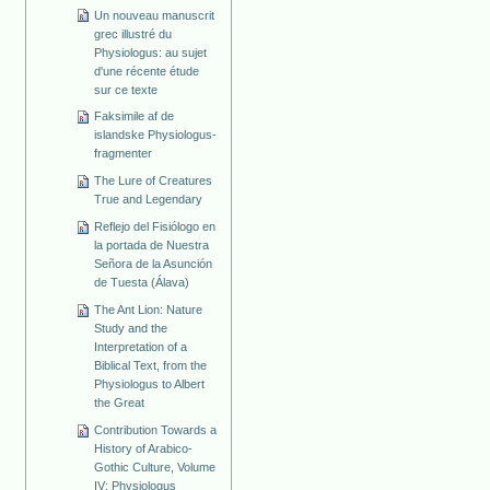
Un nouveau manuscrit
grec illustré du
Physiologus: au sujet
d'une récente étude
sur ce texte
Faksimile af de
islandske Physiologus-
fragmenter
The Lure of Creatures
True and Legendary
Reflejo del Fisiólogo en
la portada de Nuestra
Señora de la Asunción
de Tuesta (Álava)
The Ant Lion: Nature
Study and the
Interpretation of a
Biblical Text, from the
Physiologus to Albert
the Great
Contribution Towards a
History of Arabico-
Gothic Culture, Volume
IV: Physiologus