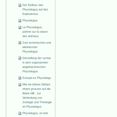
Der Einfluss des
Physiologus auf den
Euphuismus
Physiologus
Le Physiologus,
poëme sur la nature
des animaux
Zum armenischen und
lateinischen
Physiologus
Darstellung der syntax
in dem sogenannten
angelsächsischen
Physiologus
Exerpta ex Physiologo
Wie ein kleiner Elefant
einem grossen auf die
Beine hilft : zur
Verbindung von
Zoologie und Theologie
im Physiologus
Physiologus, en bok