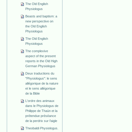
The Old English
Physiologus
Beasts and baptism: a
new perspective on
the Old English
Physiologus
The Old English
Physiologus
The complexive
aspect of the present
reports in the Old High
German Physiologus
Deux traductions du
"Physiologus": le sens
allégorique de la nature
et le sens allégorique
de la Bible
L'ordre des animaux
dans le Physiologus de
Philippe de Thaün et la
prétendue préséance
de la perdrix sur l'aigle
Theobaldi Physiologus.