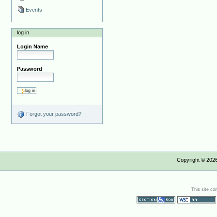
Events
log in
Login Name
Password
Forgot your password?
Copyright ©
202
This site co
Section 508
WCAG