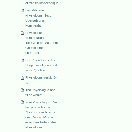
of translation technique
Der Millstätter
Physiologus. Text,
Übersetzung,
Kommentar
Physiologus:
frühchristliche
Tiersymbolik. Aus dem
Griechischen
übersetzt
Der Physiologus des
Philipp von Thaün und
seine Quellen
Physiologus versio B-
Is
The Physiologus and
"The whale"
Zum Physiologus. Der
tiergeschichtliche
Abschnitt der Acerba
des Cecco d'Ascoli,
einer Bearbeitung des
Physiologus