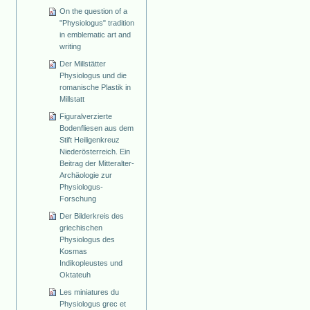
On the question of a
"Physiologus" tradition
in emblematic art and
writing
Der Millstätter
Physiologus und die
romanische Plastik in
Millstatt
Figuralverzierte
Bodenfliesen aus dem
Stift Heiligenkreuz
Niederösterreich. Ein
Beitrag der Mitteralter-
Archäologie zur
Physiologus-
Forschung
Der Bilderkreis des
griechischen
Physiologus des
Kosmas
Indikopleustes und
Oktateuh
Les miniatures du
Physiologus grec et