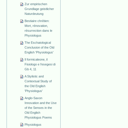
Zur empirischen
Grundlage geistlicher
Naturdeutung
Bestiaire chrétien:
Mort, rénovation,
résurrection dans le
Physiologus
The Eschatological
Conclusion of the Old
English 'Physiologus'
Il formicaleone, il
Fisiologo e l’esegesi di
Gb 4, 11
A Stylistic and
Contextual Study of
the Old English
'Physiologus'
Anglo-Saxon
Innovation and the Use
of the Senses in the
Old English
Physiologus Poems
Physiologus