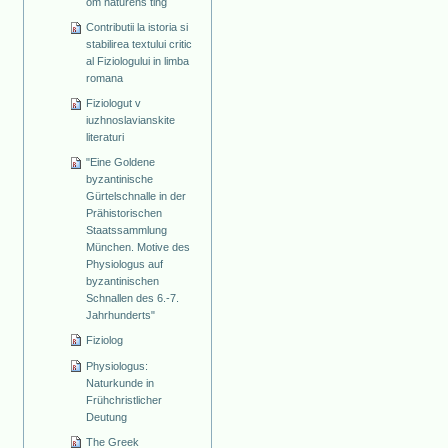
om naturens ting
Contributii la istoria si
stabilirea textului critic
al Fiziologului in limba
romana
Fiziologut v
iuzhnoslavianskite
literaturi
"Eine Goldene
byzantinische
Gürtelschnalle in der
Prähistorischen
Staatssammlung
München. Motive des
Physiologus auf
byzantinischen
Schnallen des 6.-7.
Jahrhunderts"
Fiziolog
Physiologus:
Naturkunde in
Frühchristlicher
Deutung
The Greek