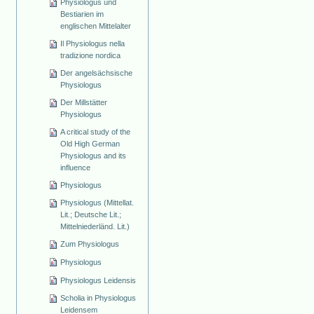
Physiologus und
Bestiarien im
englischen Mittelalter
Il Physiologus nella
tradizione nordica
Der angelsächsische
Physiologus
Der Millstätter
Physiologus
A critical study of the
Old High German
Physiologus and its
influence
Physiologus
Physiologus (Mittellat.
Lit.; Deutsche Lit.;
Mittelniederländ. Lit.)
Zum Physiologus
Physiologus
Physiologus Leidensis
Scholia in Physiologus
Leidensem