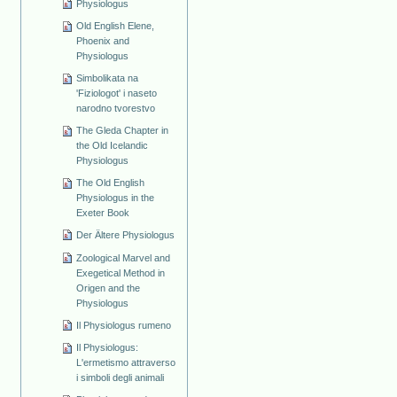
Physiologus
Old English Elene,
Phoenix and
Physiologus
Simbolikata na
'Fiziologot' i naseto
narodno tvorestvo
The Gleda Chapter in
the Old Icelandic
Physiologus
The Old English
Physiologus in the
Exeter Book
Der Ältere Physiologus
Zoological Marvel and
Exegetical Method in
Origen and the
Physiologus
Il Physiologus rumeno
Il Physiologus:
L'ermetismo attraverso
i simboli degli animali