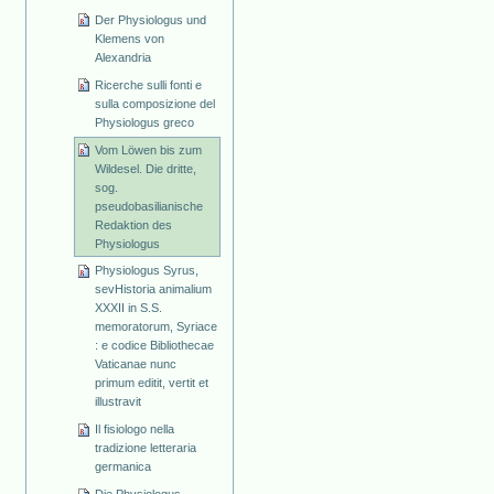
Der Physiologus und
Klemens von
Alexandria
Ricerche sulli fonti e
sulla composizione del
Physiologus greco
Vom Löwen bis zum
Wildesel. Die dritte,
sog.
pseudobasilianische
Redaktion des
Physiologus
Physiologus Syrus,
sevHistoria animalium
XXXII in S.S.
memoratorum, Syriace
: e codice Bibliothecae
Vaticanae nunc
primum editit, vertit et
illustravit
Il fisiologo nella
tradizione letteraria
germanica