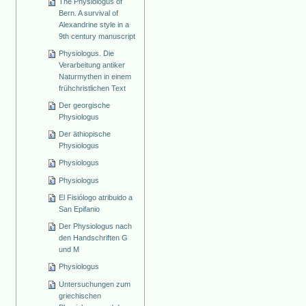
The Physiologus of
Bern. A survival of
Alexandrine style in a
9th century manuscript
Physiologus. Die
Verarbeitung antiker
Naturmythen in einem
frühchristlichen Text
Der georgische
Physiologus
Der äthiopische
Physiologus
Physiologus
Physiologus
El Fisiólogo atribuido a
San Epifanio
Der Physiologus nach
den Handschriften G
und M
Physiologus
Untersuchungen zum
griechischen