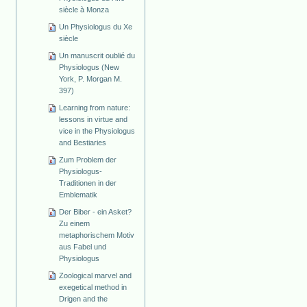
siècle à Monza
Un Physiologus du Xe
siècle
Un manuscrit oublié du
Physiologus (New
York, P. Morgan M.
397)
Learning from nature:
lessons in virtue and
vice in the Physiologus
and Bestiaries
Zum Problem der
Physiologus-
Traditionen in der
Emblematik
Der Biber - ein Asket?
Zu einem
metaphorischem Motiv
aus Fabel und
Physiologus
Zoological marvel and
exegetical method in
Drigen and the