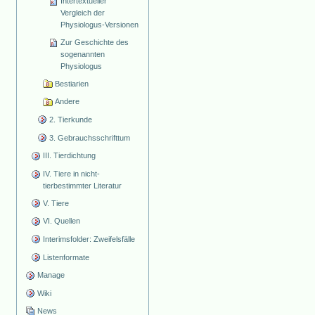
Intertextueller
Vergleich der
Physiologus-Versionen
Zur Geschichte des
sogenannten
Physiologus
Bestiarien
Andere
2. Tierkunde
3. Gebrauchsschrifttum
III. Tierdichtung
IV. Tiere in nicht-
tierbestimmter Literatur
V. Tiere
VI. Quellen
Interimsfolder: Zweifelsfälle
Listenformate
Manage
Wiki
News