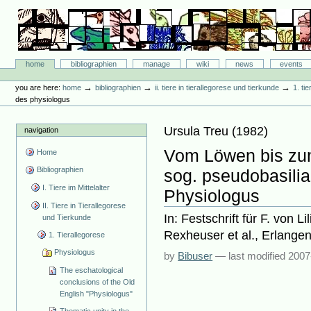
Skip
to
content.
|
Skip
Bibliographie-Portal
to
Sections
home
bibliographien
manage
wiki
news
events
navigation
Personal
tools
→
→
→
you are here:
home
bibliographien
ii. tiere in tierallegorese und tierkunde
1. ti
des physiologus
Ursula Treu
(
1982
)
navigation
Vom Löwen bis zum 
Home
Bibliographien
sog. pseudobasili
I. Tiere im Mittelalter
Physiologus
II. Tiere in Tierallegorese
In: Festschrift für F. von L
und Tierkunde
Rexheuser et al., Erlangen
1. Tierallegorese
Physiologus
by
Bibuser
—
last modified
2007
The eschatological
conclusions of the Old
English "Physiologus"
Thematic unity in the