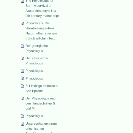
The Physiologus of
Bern. A survival of
Alexandrine style in a
9th century manuscript
Physiologus. Die
Verarbeitung antiker
Naturmythen in einem
frühchristlichen Text
Der georgische
Physiologus
Der äthiopische
Physiologus
Physiologus
Physiologus
El Fisiólogo atribuido a
San Epifanio
Der Physiologus nach
den Handschriften G
und M
Physiologus
Untersuchungen zum
griechischen