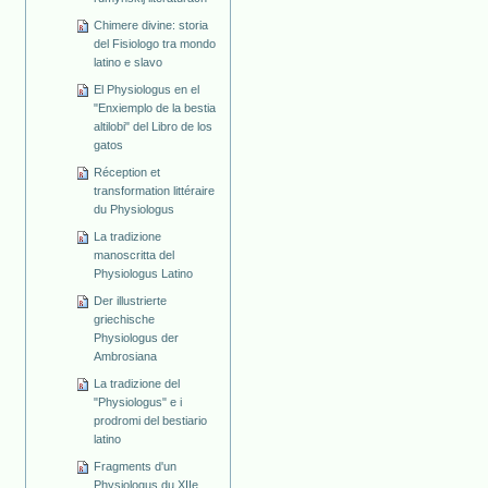
Chimere divine: storia
del Fisiologo tra mondo
latino e slavo
El Physiologus en el
"Enxiemplo de la bestia
altilobi" del Libro de los
gatos
Réception et
transformation littéraire
du Physiologus
La tradizione
manoscritta del
Physiologus Latino
Der illustrierte
griechische
Physiologus der
Ambrosiana
La tradizione del
"Physiologus" e i
prodromi del bestiario
latino
Fragments d'un
Physiologus du XIIe