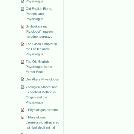
Physiologus
Old English Elene,
Phoenix and
Physiologus
Simbolikata na
'Fiziologot' i naseto
narodno tvorestvo
The Gleda Chapter in
the Old Icelandic
Physiologus
The Old English
Physiologus in the
Exeter Book
Der Ältere Physiologus
Zoological Marvel and
Exegetical Method in
Origen and the
Physiologus
Il Physiologus rumeno
Il Physiologus:
L'ermetismo attraverso
i simboli degli animali