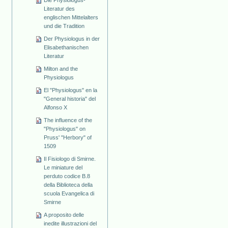
Die Physiologus-
Literatur des
englischen Mittelalters
und die Tradition
Der Physiologus in der
Elisabethanischen
Literatur
Milton and the
Physiologus
El "Physiologus" en la
"General historia" del
Alfonso X
The influence of the
"Physiologus" on
Pruss' "Herbory" of
1509
Il Fisiologo di Smirne.
Le miniature del
perduto codice B.8
della Biblioteca della
scuola Evangelica di
Smirne
A proposito delle
inedite illustrazioni del