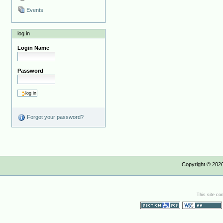
Events
log in
Login Name
Password
Forgot your password?
Copyright ©
202
This site co
Section 508
WCAG