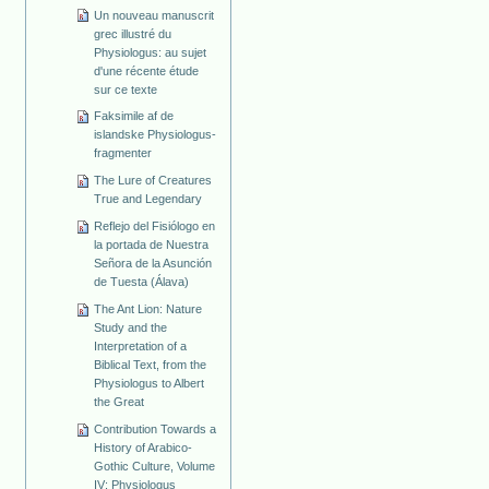
Un nouveau manuscrit
grec illustré du
Physiologus: au sujet
d'une récente étude
sur ce texte
Faksimile af de
islandske Physiologus-
fragmenter
The Lure of Creatures
True and Legendary
Reflejo del Fisiólogo en
la portada de Nuestra
Señora de la Asunción
de Tuesta (Álava)
The Ant Lion: Nature
Study and the
Interpretation of a
Biblical Text, from the
Physiologus to Albert
the Great
Contribution Towards a
History of Arabico-
Gothic Culture, Volume
IV: Physiologus