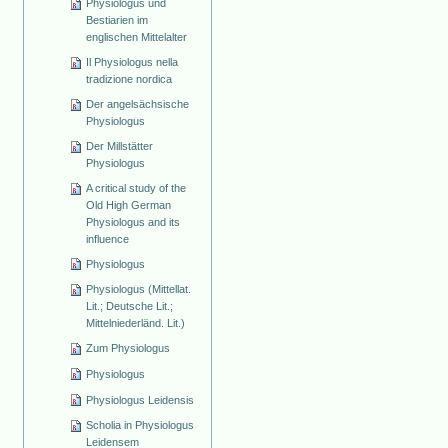
Physiologus und
Bestiarien im
englischen Mittelalter
Il Physiologus nella
tradizione nordica
Der angelsächsische
Physiologus
Der Millstätter
Physiologus
A critical study of the
Old High German
Physiologus and its
influence
Physiologus
Physiologus (Mittellat.
Lit.; Deutsche Lit.;
Mittelniederländ. Lit.)
Zum Physiologus
Physiologus
Physiologus Leidensis
Scholia in Physiologus
Leidensem