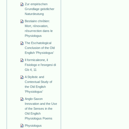
Zur empirischen
Grundlage geistlicher
Naturdeutung
Bestiaire chrétien:
Mort, rénovation,
résurrection dans le
Physiologus
The Eschatological
Conclusion of the Old
English 'Physiologus'
Il formicaleone, il
Fisiologo e l’esegesi di
Gb 4, 11
A Stylistic and
Contextual Study of
the Old English
'Physiologus'
Anglo-Saxon
Innovation and the Use
of the Senses in the
Old English
Physiologus Poems
Physiologus