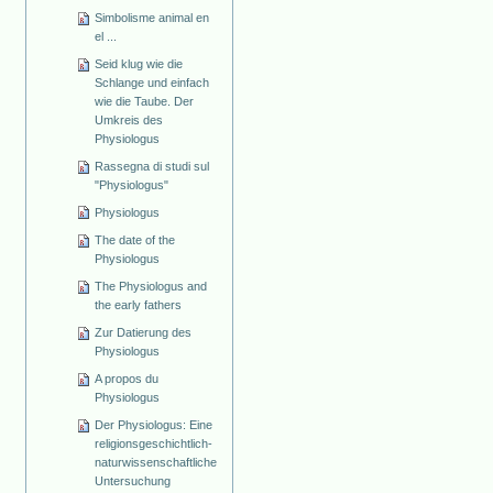
Simbolisme animal en
el ...
Seid klug wie die
Schlange und einfach
wie die Taube. Der
Umkreis des
Physiologus
Rassegna di studi sul
"Physiologus"
Physiologus
The date of the
Physiologus
The Physiologus and
the early fathers
Zur Datierung des
Physiologus
A propos du
Physiologus
Der Physiologus: Eine
religionsgeschichtlich-
naturwissenschaftliche
Untersuchung