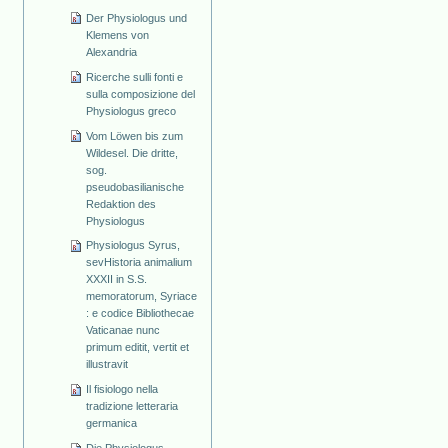
Der Physiologus und
Klemens von
Alexandria
Ricerche sulli fonti e
sulla composizione del
Physiologus greco
Vom Löwen bis zum
Wildesel. Die dritte,
sog.
pseudobasilianische
Redaktion des
Physiologus
Physiologus Syrus,
sevHistoria animalium
XXXII in S.S.
memoratorum, Syriace
: e codice Bibliothecae
Vaticanae nunc
primum editit, vertit et
illustravit
Il fisiologo nella
tradizione letteraria
germanica