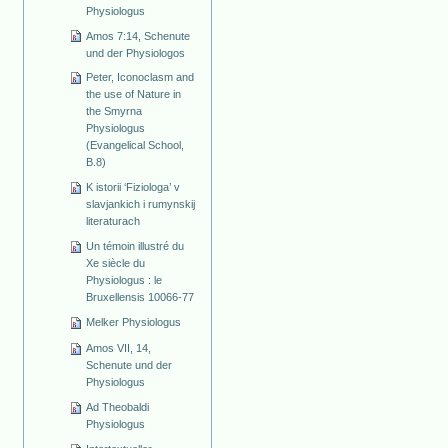
Physiologus
Amos 7:14, Schenute
und der Physiologos
Peter, Iconoclasm and
the use of Nature in
the Smyrna
Physiologus
(Evangelical School,
B.8)
K istorii ‘Fiziologa’ v
slavjankich i rumynskij
literaturach
Un témoin illustré du
Xe siècle du
Physiologus : le
Bruxellensis 10066-77
Melker Physiologus
Amos VII, 14,
Schenute und der
Physiologus
Ad Theobaldi
Physiologus