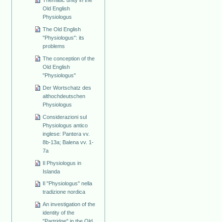
Old English
Physiologus
The Old English
"Physiologus": its
problems
The conception of the
Old English
"Physiologus"
Der Wortschatz des
althochdeutschen
Physiologus
Considerazioni sul
Physiologus antico
inglese: Pantera vv.
8b-13a; Balena vv. 1-
7a
Il Physiologus in
Islanda
Il "Physiologus" nella
tradizione nordica
An investigation of the
identity of the
"Partridge" in the Old