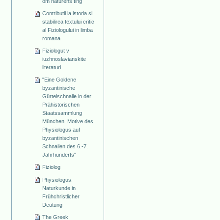
om naturens ting
Contributii la istoria si
stabilirea textului critic
al Fiziologului in limba
romana
Fiziologut v
iuzhnoslavianskite
literaturi
"Eine Goldene
byzantinische
Gürtelschnalle in der
Prähistorischen
Staatssammlung
München. Motive des
Physiologus auf
byzantinischen
Schnallen des 6.-7.
Jahrhunderts"
Fiziolog
Physiologus:
Naturkunde in
Frühchristlicher
Deutung
The Greek