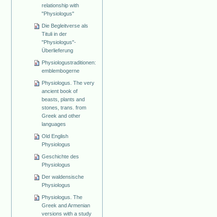
relationship with
"Physiologus"
Die Begleitverse als
Tituli in der
"Physiologus"-
Überlieferung
Physiologustraditionen:
emblembogerne
Physiologus. The very
ancient book of
beasts, plants and
stones, trans. from
Greek and other
languages
Old English
Physiologus
Geschichte des
Physiologus
Der waldensische
Physiologus
Physiologus. The
Greek and Armenian
versions with a study