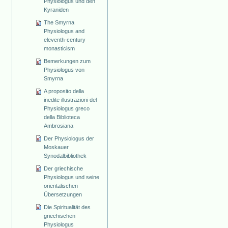
Physiologus und den
Kyraniden
The Smyrna
Physiologus and
eleventh-century
monasticism
Bemerkungen zum
Physiologus von
Smyrna
A proposito della
inedite illustrazioni del
Physiologus greco
della Biblioteca
Ambrosiana
Der Physiologus der
Moskauer
Synodalbibliothek
Der griechische
Physiologus und seine
orientalischen
Übersetzungen
Die Spiritualität des
griechischen
Physiologus