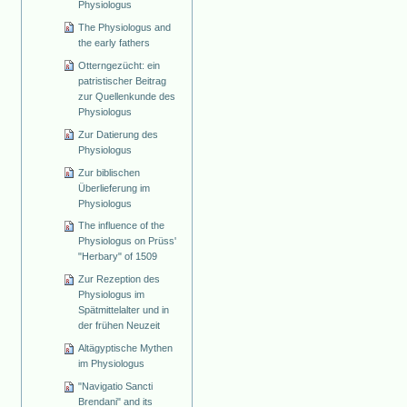
Physiologus
The Physiologus and
the early fathers
Otterngezücht: ein
patristischer Beitrag
zur Quellenkunde des
Physiologus
Zur Datierung des
Physiologus
Zur biblischen
Überlieferung im
Physiologus
The influence of the
Physiologus on Prüss'
"Herbary" of 1509
Zur Rezeption des
Physiologus im
Spätmittelalter und in
der frühen Neuzeit
Altägyptische Mythen
im Physiologus
"Navigatio Sancti
Brendani" and its