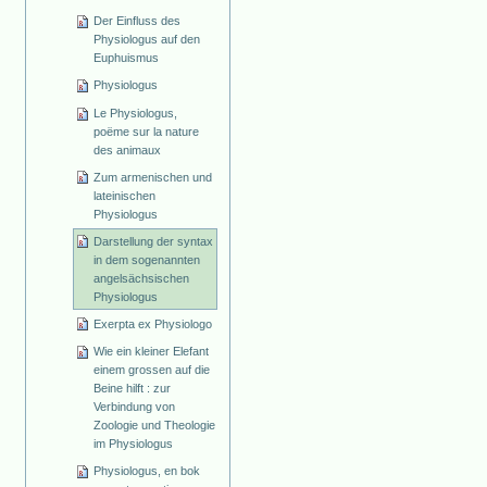
Der Einfluss des
Physiologus auf den
Euphuismus
Physiologus
Le Physiologus,
poëme sur la nature
des animaux
Zum armenischen und
lateinischen
Physiologus
Darstellung der syntax
in dem sogenannten
angelsächsischen
Physiologus
Exerpta ex Physiologo
Wie ein kleiner Elefant
einem grossen auf die
Beine hilft : zur
Verbindung von
Zoologie und Theologie
im Physiologus
Physiologus, en bok