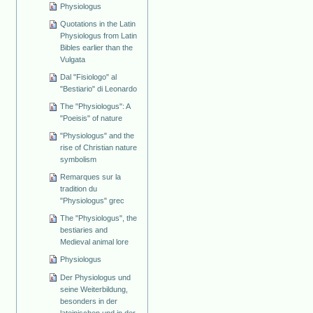
Physiologus
Quotations in the Latin
Physiologus from Latin
Bibles earlier than the
Vulgata
Dal "Fisiologo" al
"Bestiario" di Leonardo
The "Physiologus": A
"Poeisis" of nature
"Physiologus" and the
rise of Christian nature
symbolism
Remarques sur la
tradition du
"Physiologus" grec
The "Physiologus", the
bestiaries and
Medieval animal lore
Physiologus
Der Physiologus und
seine Weiterbildung,
besonders in der
lateinischen und in der