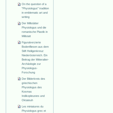
On the question of a
"Physiologus" tradition
in emblematic art and
writing
Der Millstätter
Physiologus und die
romanische Plastik in
Millstatt
Figuralverzierte
Bodenfliesen aus dem
Stift Heiligenkreuz
Niederösterreich. Ein
Beitrag der Mitteralter-
Archäologie zur
Physiologus-
Forschung
Der Bilderkreis des
griechischen
Physiologus des
Kosmas
Indikopleustes und
Oktateuh
Les miniatures du
Physiologus grec et