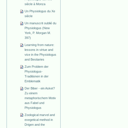
siècle à Monza
Un Physiologus du Xe
siècle
Un manuscrit oublié du
Physiologus (New
York, P. Morgan M.
397)
Learning from nature:
lessons in virtue and
vice in the Physiologus
and Bestiaries
Zum Problem der
Physiologus-
Traditionen in der
Emblematik
Der Biber - ein Asket?
Zu einem
metaphorischem Motiv
aus Fabel und
Physiologus
Zoological marvel and
exegetical method in
Drigen and the