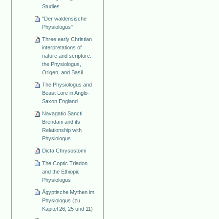
Studies
"Der waldensische
Physiologus"
Three early Christian
interpretations of
nature and scripture:
the Physiologus,
Origen, and Basil
The Physiologus and
Beast Lore in Anglo-
Saxon England
Navagatio Sancti
Brendani and its
Relationship with
Physiologus
Dicta Chrysostomi
The Coptic Triadon
and the Ethiopic
Physiologus
Ägyptische Mythen im
Physiologus (zu
Kapitel 26, 25 und 11)