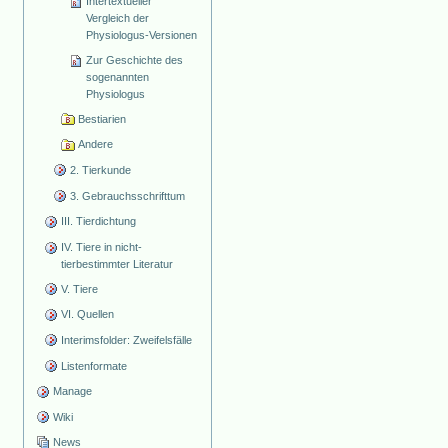
Intertextueller
Vergleich der
Physiologus-Versionen
Zur Geschichte des
sogenannten
Physiologus
Bestiarien
Andere
2. Tierkunde
3. Gebrauchsschrifttum
III. Tierdichtung
IV. Tiere in nicht-
tierbestimmter Literatur
V. Tiere
VI. Quellen
Interimsfolder: Zweifelsfälle
Listenformate
Manage
Wiki
News