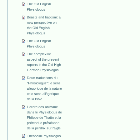
The Old English
Physiologus
Beasts and baptism: a
new perspective on
the Old English
Physiologus
The Old English
Physiologus
The complexive
aspect of the present
reports in the Old High
German Physiologus
Deux traductions du
"Physiologus": le sens
allégorique de la nature
et le sens allégorique
de la Bible
L'ordre des animaux
dans le Physiologus de
Philippe de Thaün et la
prétendue préséance
de la perdrix sur l'aigle
Theobaldi Physiologus.