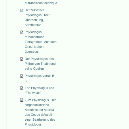
of translation technique
Der Millstätter
Physiologus. Text,
Übersetzung,
Kommentar
Physiologus:
frühchristliche
Tiersymbolik. Aus dem
Griechischen
übersetzt
Der Physiologus des
Philipp von Thaün und
seine Quellen
Physiologus versio B-
Is
The Physiologus and
"The whale"
Zum Physiologus. Der
tiergeschichtliche
Abschnitt der Acerba
des Cecco d'Ascoli,
einer Bearbeitung des
Physiologus