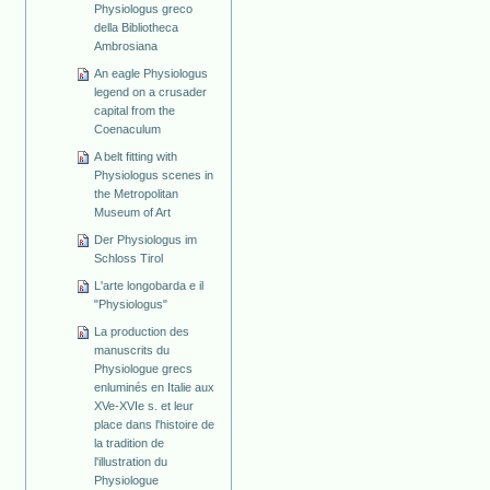
Physiologus greco
della Bibliotheca
Ambrosiana
An eagle Physiologus
legend on a crusader
capital from the
Coenaculum
A belt fitting with
Physiologus scenes in
the Metropolitan
Museum of Art
Der Physiologus im
Schloss Tirol
L'arte longobarda e il
"Physiologus"
La production des
manuscrits du
Physiologue grecs
enluminés en Italie aux
XVe-XVIe s. et leur
place dans l'histoire de
la tradition de
l'illustration du
Physiologue