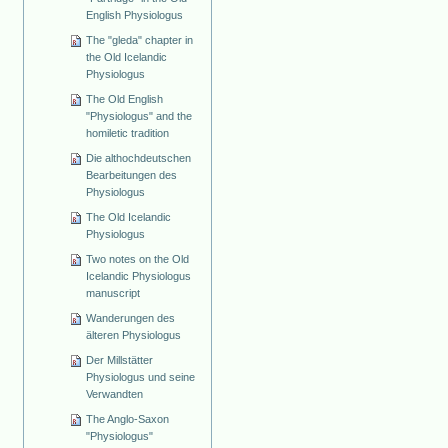
English Physiologus
The "gleda" chapter in
the Old Icelandic
Physiologus
The Old English
"Physiologus" and the
homiletic tradition
Die althochdeutschen
Bearbeitungen des
Physiologus
The Old Icelandic
Physiologus
Two notes on the Old
Icelandic Physiologus
manuscript
Wanderungen des
älteren Physiologus
Der Millstätter
Physiologus und seine
Verwandten
The Anglo-Saxon
"Physiologus"