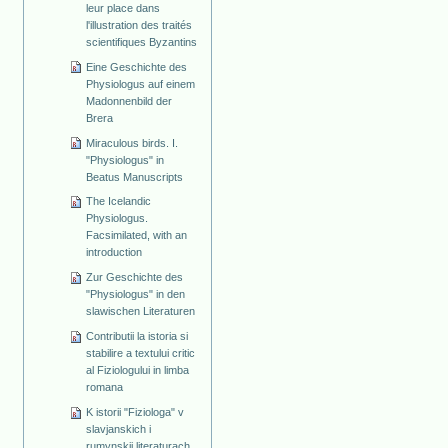
leur place dans
l'illustration des traités
scientifiques Byzantins
Eine Geschichte des
Physiologus auf einem
Madonnenbild der
Brera
Miraculous birds. I.
"Physiologus" in
Beatus Manuscripts
The Icelandic
Physiologus.
Facsimilated, with an
introduction
Zur Geschichte des
"Physiologus" in den
slawischen Literaturen
Contributii la istoria si
stabilire a textului critic
al Fiziologului in limba
romana
K istorii "Fiziologa" v
slavjanskich i
rumynskij literaturach