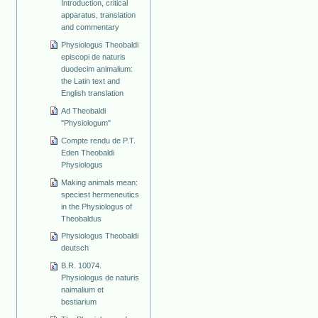
Introduction, critical
apparatus, translation
and commentary
Physiologus Theobaldi
episcopi de naturis
duodecim animalium:
the Latin text and
English translation
Ad Theobaldi
"Physiologum"
Compte rendu de P.T.
Eden Theobaldi
Physiologus
Making animals mean:
speciest hermeneutics
in the Physiologus of
Theobaldus
Physiologus Theobaldi
deutsch
B.R. 10074.
Physiologus de naturis
naimalium et
bestiarium