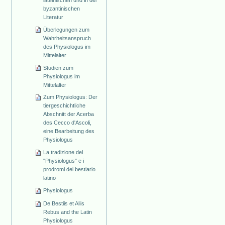
byzantinischen
Literatur
Überlegungen zum
Wahrheitsanspruch
des Physiologus im
Mittelalter
Studien zum
Physiologus im
Mittelalter
Zum Physiologus: Der
tiergeschichtliche
Abschnitt der Acerba
des Cecco d'Ascoli,
eine Bearbeitung des
Physiologus
La tradizione del
"Physiologus" e i
prodromi del bestiario
latino
Physiologus
De Bestiis et Aliis
Rebus and the Latin
Physiologus