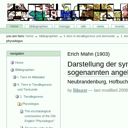
Skip
to
content.
|
Skip
Bibliographie-Portal
to
Sections
home
bibliographien
manage
wiki
news
events
navigation
Personal
tools
→
→
→
you are here:
home
bibliographien
ii. tiere in tierallegorese und tierkunde
1. ti
physiologus
Erich Mahn
(
1903
)
navigation
Darstellung der sy
Home
Bibliographien
sogenannten ange
I. Tiere im Mittelalter
Neubrandenburg, Hofbuchd
II. Tiere in Tierallegorese
und Tierkunde
by
Bibuser
—
last modified
2008
1. Tierallegorese
Physiologus
The eschatological
conclusions of the Old
English "Physiologus"
Thematic unity in the