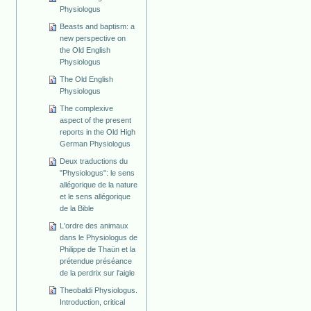
Physiologus
Beasts and baptism: a
new perspective on
the Old English
Physiologus
The Old English
Physiologus
The complexive
aspect of the present
reports in the Old High
German Physiologus
Deux traductions du
"Physiologus": le sens
allégorique de la nature
et le sens allégorique
de la Bible
L'ordre des animaux
dans le Physiologus de
Philippe de Thaün et la
prétendue préséance
de la perdrix sur l'aigle
Theobaldi Physiologus.
Introduction, critical