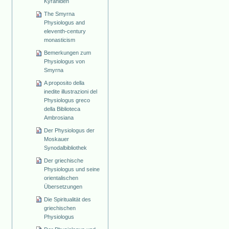
Kyraniden
The Smyrna
Physiologus and
eleventh-century
monasticism
Bemerkungen zum
Physiologus von
Smyrna
A proposito della
inedite illustrazioni del
Physiologus greco
della Biblioteca
Ambrosiana
Der Physiologus der
Moskauer
Synodalbibliothek
Der griechische
Physiologus und seine
orientalischen
Übersetzungen
Die Spiritualität des
griechischen
Physiologus