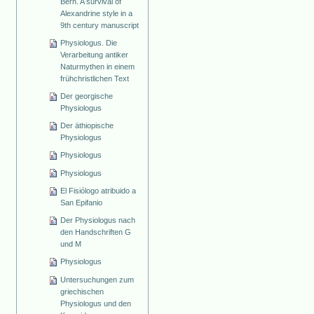
Bern. A survival of
Alexandrine style in a
9th century manuscript
Physiologus. Die
Verarbeitung antiker
Naturmythen in einem
frühchristlichen Text
Der georgische
Physiologus
Der äthiopische
Physiologus
Physiologus
Physiologus
El Fisiólogo atribuido a
San Epifanio
Der Physiologus nach
den Handschriften G
und M
Physiologus
Untersuchungen zum
griechischen
Physiologus und den