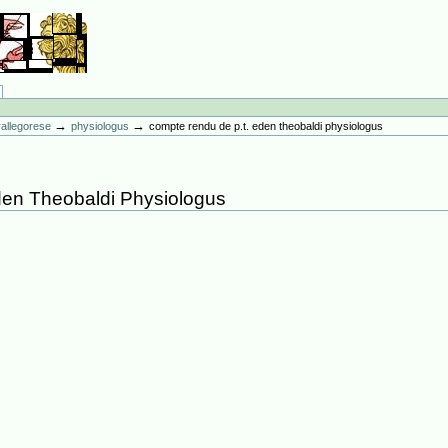
→
→
erallegorese
physiologus
compte rendu de p.t. eden theobaldi physiologus
den Theobaldi Physiologus