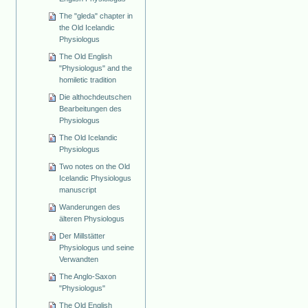
The "gleda" chapter in
the Old Icelandic
Physiologus
The Old English
"Physiologus" and the
homiletic tradition
Die althochdeutschen
Bearbeitungen des
Physiologus
The Old Icelandic
Physiologus
Two notes on the Old
Icelandic Physiologus
manuscript
Wanderungen des
älteren Physiologus
Der Millstätter
Physiologus und seine
Verwandten
The Anglo-Saxon
"Physiologus"
The Old English