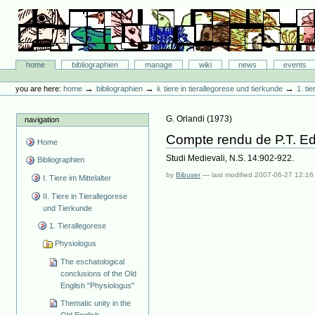
Skip
to
content.
|
Skip
Bibliographie-Portal
to
Sections
home
bibliographien
manage
wiki
news
events
navigation
Personal
tools
→
→
→
you are here:
home
bibliographien
ii. tiere in tierallegorese und tierkunde
1. ti
G. Orlandi
(
1973
)
navigation
Compte rendu de P.T. E
Home
Studi Medievali, N.S. 14:902-922.
Bibliographien
by
Bibuser
—
last modified
2007-06-27 12:16
I. Tiere im Mittelalter
II. Tiere in Tierallegorese
und Tierkunde
1. Tierallegorese
Physiologus
The eschatological
conclusions of the Old
English "Physiologus"
Thematic unity in the
Old English