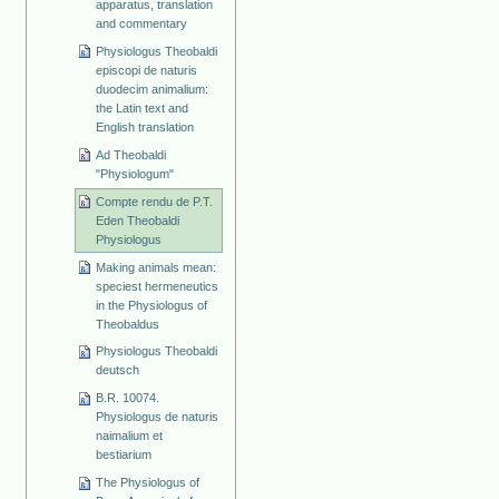
apparatus, translation
and commentary
Physiologus Theobaldi
episcopi de naturis
duodecim animalium:
the Latin text and
English translation
Ad Theobaldi
"Physiologum"
Compte rendu de P.T.
Eden Theobaldi
Physiologus
Making animals mean:
speciest hermeneutics
in the Physiologus of
Theobaldus
Physiologus Theobaldi
deutsch
B.R. 10074.
Physiologus de naturis
naimalium et
bestiarium
The Physiologus of