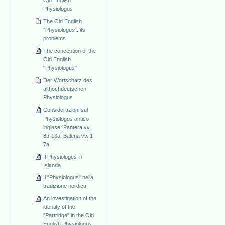
Physiologus
The Old English
"Physiologus": its
problems
The conception of the
Old English
"Physiologus"
Der Wortschatz des
althochdeutschen
Physiologus
Considerazioni sul
Physiologus antico
inglese: Pantera vv.
8b-13a; Balena vv. 1-
7a
Il Physiologus in
Islanda
Il "Physiologus" nella
tradizione nordica
An investigation of the
identity of the
"Partridge" in the Old
English Physiologus