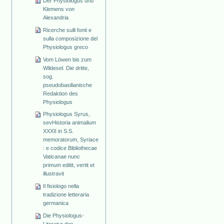
Der Physiologus und
Klemens von
Alexandria
Ricerche sulli fonti e
sulla composizione del
Physiologus greco
Vom Löwen bis zum
Wildesel. Die dritte,
sog.
pseudobasilianische
Redaktion des
Physiologus
Physiologus Syrus,
sevHistoria animalium
XXXII in S.S.
memoratorum, Syriace
: e codice Bibliothecae
Vaticanae nunc
primum editit, vertit et
illustravit
Il fisiologo nella
tradizione letteraria
germanica
Die Physiologus-