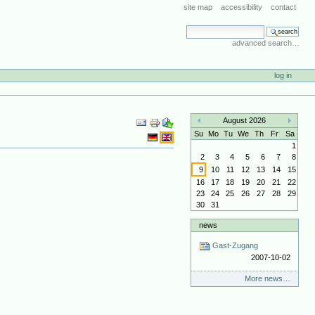
site map
accessibility
contact
search site
advanced search…
log in
Document
August 2026
Actions
«
»
Su
Mo
Tu
We
Th
Fr
Sa
1
2
3
4
5
6
7
8
9
10
11
12
13
14
15
16
17
18
19
20
21
22
23
24
25
26
27
28
29
30
31
news
Gast-Zugang
2007-10-02
More news…