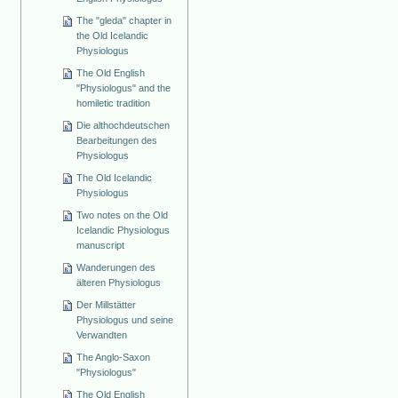
The "gleda" chapter in
the Old Icelandic
Physiologus
The Old English
"Physiologus" and the
homiletic tradition
Die althochdeutschen
Bearbeitungen des
Physiologus
The Old Icelandic
Physiologus
Two notes on the Old
Icelandic Physiologus
manuscript
Wanderungen des
älteren Physiologus
Der Millstätter
Physiologus und seine
Verwandten
The Anglo-Saxon
"Physiologus"
The Old English