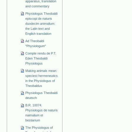
apparatus, translation
and commentary
Physiologus Theobaldi
episcopi de naturis
duodecim animalium:
the Latin text and
English translation
Ad Theobaldi
"Physiologum"
Compte rendu de P.T.
Eden Theobaldi
Physiologus
Making animals mean:
speciest hermeneutics
in the Physiologus of
Theobaldus
Physiologus Theobaldi
deutsch
B.R. 10074.
Physiologus de naturis
naimalium et
bestiarium
The Physiologus of