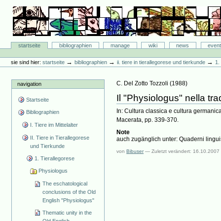
Direkt
zum
Inhalt
|
Direkt
Bibliographie-Portal
zur
Sektionen
startseite
bibliographien
manage
wiki
news
even
Navigation
Benutzerspezifische
Werkzeuge
→
→
→
sie sind hier:
startseite
bibliographien
ii. tiere in tierallegorese und tierkunde
1.
C. Del Zotto Tozzoli
(
1988
)
navigation
Il "Physiologus" nella tr
Startseite
In: Cultura classica e cultura germanic
Bibliographien
Macerata, pp. 339-370.
I. Tiere im Mittelalter
Note
II. Tiere in Tierallegorese
auch zugänglich unter: Quaderni linguist
und Tierkunde
von
Bibuser
—
Zuletzt verändert:
16.10.2007 
1. Tierallegorese
Physiologus
The eschatological
conclusions of the Old
English "Physiologus"
Thematic unity in the
Old English