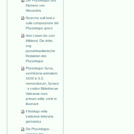
Der Physiologus und
Klemens von
Alexandria
Ricerche sulli fonti e
sulla composizione del
Physiologus greco
Vom Löwen bis zum
Wildesel. Die dritte,
sog.
pseudobasilianische
Redaktion des
Physiologus
Physiologus Syrus,
sevHistoria animalium
XXXII in S.S.
memoratorum, Syriace
: e codice Bibliothecae
Vaticanae nunc
primum editit, vertit et
illustravit
Il fisiologo nella
tradizione letteraria
germanica
Die Physiologus-