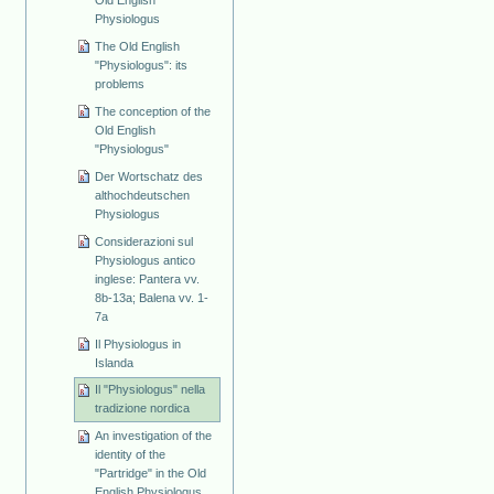
Physiologus
The Old English
"Physiologus": its
problems
The conception of the
Old English
"Physiologus"
Der Wortschatz des
althochdeutschen
Physiologus
Considerazioni sul
Physiologus antico
inglese: Pantera vv.
8b-13a; Balena vv. 1-
7a
Il Physiologus in
Islanda
Il "Physiologus" nella
tradizione nordica
An investigation of the
identity of the
"Partridge" in the Old
English Physiologus