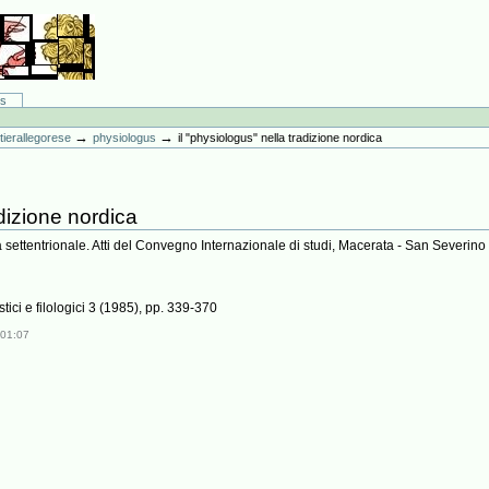
ts
→
→
 tierallegorese
physiologus
il "physiologus" nella tradizione nordica
adizione nordica
a settentrionale. Atti del Convegno Internazionale di studi, Macerata - San Severi
ici e filologici 3 (1985), pp. 339-370
01:07