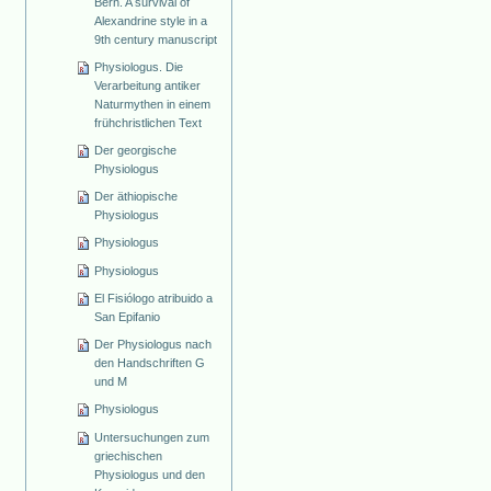
Bern. A survival of
Alexandrine style in a
9th century manuscript
Physiologus. Die
Verarbeitung antiker
Naturmythen in einem
frühchristlichen Text
Der georgische
Physiologus
Der äthiopische
Physiologus
Physiologus
Physiologus
El Fisiólogo atribuido a
San Epifanio
Der Physiologus nach
den Handschriften G
und M
Physiologus
Untersuchungen zum
griechischen
Physiologus und den