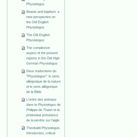
Physiologus
Beasts and baptism: a
new perspective on
the Old English
Physiologus
The Old English
Physiologus
The complexive
aspect of the present
reports in the Old High
German Physiologus
Deux traductions du
"Physiologus": le sens
allégorique de la nature
et le sens allégorique
de la Bible
L'ordre des animaux
dans le Physiologus de
Philippe de Thaün et la
prétendue préséance
de la perdrix sur l'aigle
Theobaldi Physiologus.
Introduction, critical