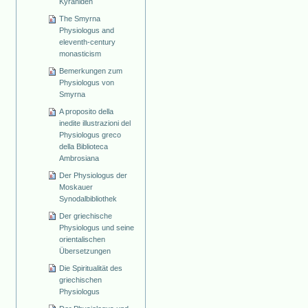
Kyraniden
The Smyrna
Physiologus and
eleventh-century
monasticism
Bemerkungen zum
Physiologus von
Smyrna
A proposito della
inedite illustrazioni del
Physiologus greco
della Biblioteca
Ambrosiana
Der Physiologus der
Moskauer
Synodalbibliothek
Der griechische
Physiologus und seine
orientalischen
Übersetzungen
Die Spiritualität des
griechischen
Physiologus