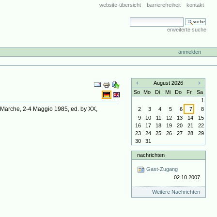
website-übersicht
barrierefreiheit
kontakt
website durchsuchen
erweiterte suche
anmelden
Artikelaktionen
August 2026
«
»
So
Mo
Di
Mi
Do
Fr
Sa
1
no Marche, 2-4 Maggio 1985, ed. by XX,
2
3
4
5
6
7
8
9
10
11
12
13
14
15
16
17
18
19
20
21
22
23
24
25
26
27
28
29
30
31
nachrichten
Gast-Zugang
02.10.2007
Weitere Nachrichten