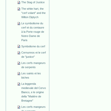
The Stag of Justice
The white hart, the
"cerf volant" and the
Wilton Diptych
Le symbolisme du
cerf et du centaure
à la Porte rouge de
Notre-Dame de
Paris
Symbolisme du cerf
Cernunnos et le cerf
de "justice"
Les cerfs mangeurs
de serpents
Les saints et les
biches
La leggenda
medievale del Cervo
Bianco, e le origine
della "Matière de
Bretagne"
Les cerfs mangeurs