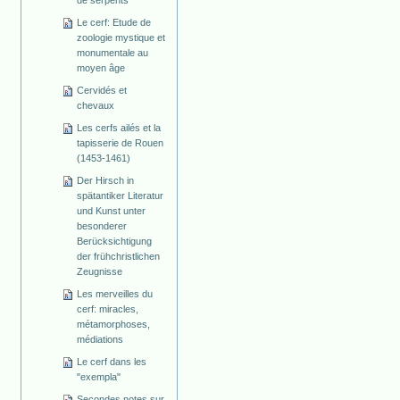
de serpents
Le cerf: Etude de
zoologie mystique et
monumentale au
moyen âge
Cervidés et
chevaux
Les cerfs ailés et la
tapisserie de Rouen
(1453-1461)
Der Hirsch in
spätantiker Literatur
und Kunst unter
besonderer
Berücksichtigung
der frühchristlichen
Zeugnisse
Les merveilles du
cerf: miracles,
métamorphoses,
médiations
Le cerf dans les
"exempla"
Secondes notes sur