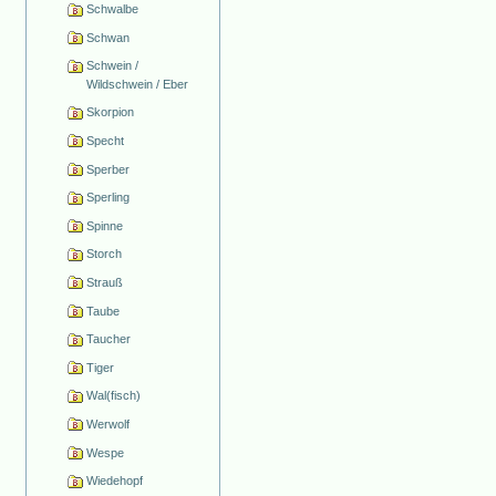
Schwalbe
Schwan
Schwein /
Wildschwein / Eber
Skorpion
Specht
Sperber
Sperling
Spinne
Storch
Strauß
Taube
Taucher
Tiger
Wal(fisch)
Werwolf
Wespe
Wiedehopf