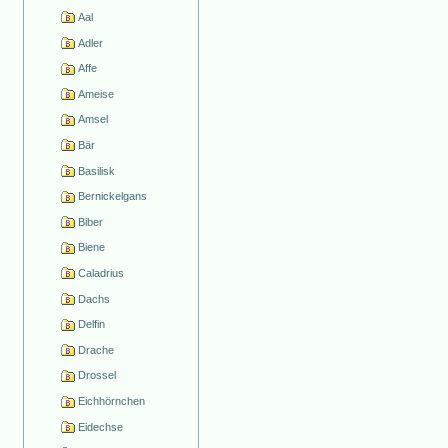
Aal
Adler
Affe
Ameise
Amsel
Bär
Basilisk
Bernickelgans
Biber
Biene
Caladrius
Dachs
Delfin
Drache
Drossel
Eichhörnchen
Eidechse