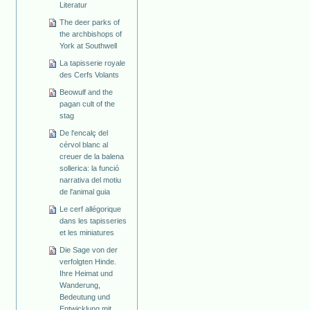
Literatur
The deer parks of
the archbishops of
York at Southwell
La tapisserie royale
des Cerfs Volants
Beowulf and the
pagan cult of the
stag
De l'encalç del
cérvol blanc al
creuer de la balena
sollerica: la funció
narrativa del motiu
de l'animal guia
Le cerf allégorique
dans les tapisseries
et les miniatures
Die Sage von der
verfolgten Hinde.
Ihre Heimat und
Wanderung,
Bedeutung und
Entwicklung mit