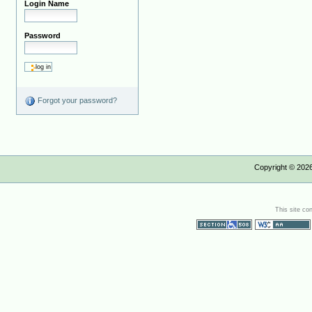
Login Name
Password
Forgot your password?
Copyright ©
202
This site co
Section 508
WCAG