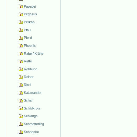
Papagei
Pegasus
Pelikan
Pfau
Pferd
Phoenix
Rabe / Krähe
Ratte
Rebhuhn
Reiher
Rind
Salamander
Schaf
Schildkröte
Schlange
Schmetterling
Schnecke