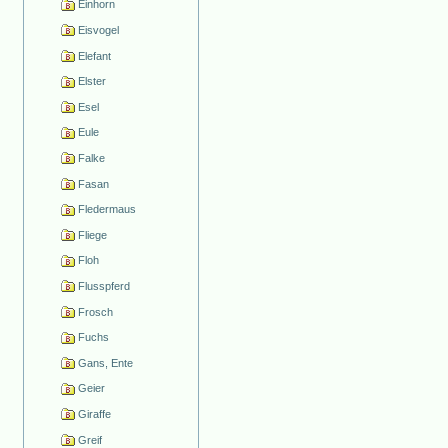
Einhorn
Eisvogel
Elefant
Elster
Esel
Eule
Falke
Fasan
Fledermaus
Fliege
Floh
Flusspferd
Frosch
Fuchs
Gans, Ente
Geier
Giraffe
Greif