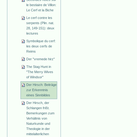
le bestiaire de Villon:
Le Cerf et la Biche
Le cerf contre les
serpents (Plin. nat.
28, 149-151): deux
lectures
Symbolique du cerf:
les deux cerfs de
Reims
Der "vremede hirz"
The Stag Hunt in
"The Merry Wives
of Windsor"
Der Hirsch: Beiträge
zur Erkenntnis
eines Sinnbildes
Der Hirsch, der
Schlangen frißt.
Bemerkungen zum
Verhältnis von
Naturkunde und
Theologie in der
mittelalterlichen