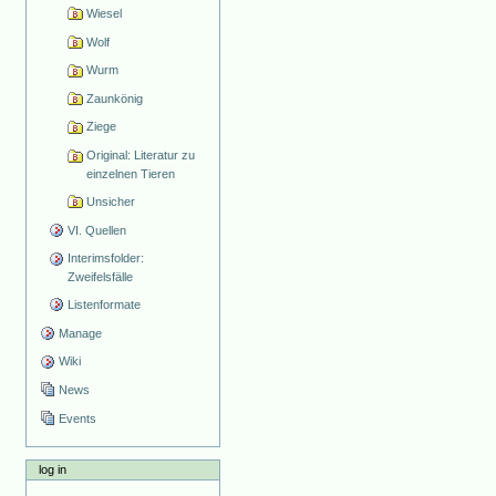
Wiesel
Wolf
Wurm
Zaunkönig
Ziege
Original: Literatur zu
einzelnen Tieren
Unsicher
VI. Quellen
Interimsfolder:
Zweifelsfälle
Listenformate
Manage
Wiki
News
Events
log in