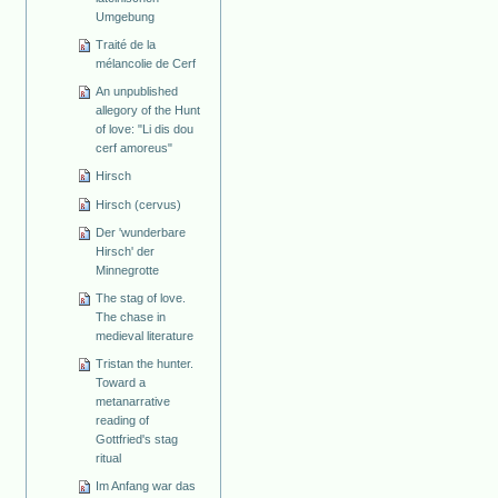
Umgebung
Traité de la
mélancolie de Cerf
An unpublished
allegory of the Hunt
of love: "Li dis dou
cerf amoreus"
Hirsch
Hirsch (cervus)
Der 'wunderbare
Hirsch' der
Minnegrotte
The stag of love.
The chase in
medieval literature
Tristan the hunter.
Toward a
metanarrative
reading of
Gottfried's stag
ritual
Im Anfang war das