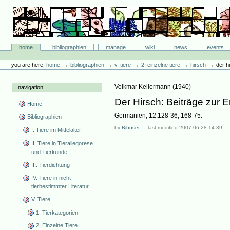
Skip
to
content.
|
Skip
Bibliographie-Portal
to
Sections
home
bibliographien
manage
wiki
news
events
navigation
Personal
tools
→
→
→
→
→
you are here:
home
bibliographien
v. tiere
2. einzelne tiere
hirsch
der h
Volkmar Kellermann
(
1940
)
navigation
Der Hirsch: Beiträge zur E
Home
Germanien, 12:128-36, 168-75.
Bibliographien
by
Bibuser
—
last modified
2007-06-28 14:39
I. Tiere im Mittelalter
II. Tiere in Tierallegorese
und Tierkunde
III. Tierdichtung
IV. Tiere in nicht-
tierbestimmter Literatur
V. Tiere
1. Tierkategorien
2. Einzelne Tiere