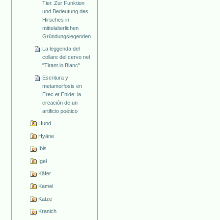
Tier. Zur Funktion
und Bedeutung des
Hirsches in
mittelalterlichen
Gründungslegenden
La leggenda del
collare del cervo nel
"Tirant lo Blanc"
Escritura y
metamorfosis en
Erec et Enide: la
creación de un
artificio poético
Hund
Hyäne
Ibis
Igel
Käfer
Kamel
Katze
Kranich