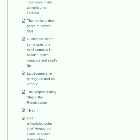
Totenpreis in der
altnordischen
Literatur
The medieval deer-
parks of Dorset,
XVII
Hunting the deer:
some uses of a
motif-complex in
Middle English
romance and saint's
life
La découpe et le
partage du cerf en
vénerie
The Serpent-Eating
Stag in the
Renaissance
'Hirsch'
Das
althochdeutsche
Lied 'Hirsch und
Hinde' in seiner
lateinischen