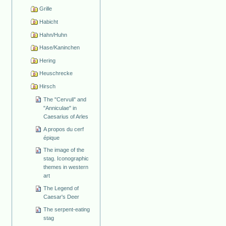
Grille
Habicht
Hahn/Huhn
Hase/Kaninchen
Hering
Heuschrecke
Hirsch
The "Cervuli" and
"Anniculae" in
Caesarius of Arles
A propos du cerf
épique
The image of the
stag. Iconographic
themes in western
art
The Legend of
Caesar's Deer
The serpent-eating
stag