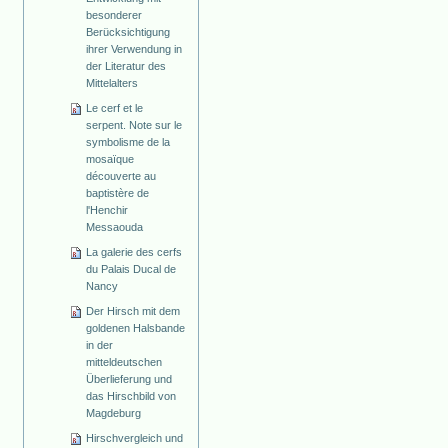
besonderer
Berücksichtigung
ihrer Verwendung in
der Literatur des
Mittelalters
Le cerf et le
serpent. Note sur le
symbolisme de la
mosaïque
découverte au
baptistère de
l'Henchir
Messaouda
La galerie des cerfs
du Palais Ducal de
Nancy
Der Hirsch mit dem
goldenen Halsbande
in der
mitteldeutschen
Überlieferung und
das Hirschbild von
Magdeburg
Hirschvergleich und