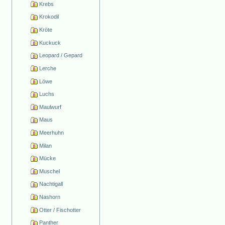
Krebs
Krokodil
Kröte
Kuckuck
Leopard / Gepard
Lerche
Löwe
Luchs
Maulwurf
Maus
Meerhuhn
Milan
Mücke
Muschel
Nachtigall
Nashorn
Otter / Fischotter
Panther