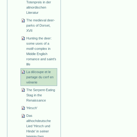
Totenpreis in der
altnordischen
Literatur
The medieval deer-
parks of Dorset,
XVII
Hunting the deer:
some uses of a
motif-complex in
Middle English
romance and saint's
life
La découpe et le
partage du cerf en
vénerie
The Serpent-Eating
Stag in the
Renaissance
'Hirsch'
Das
althochdeutsche
Lied 'Hirsch und
Hinde' in seiner
lateinischen