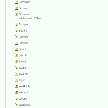
Schwalbe
Schwan
Schwein /
Wildschwein / Eber
Skorpion
Specht
Sperber
Sperling
Spinne
Storch
Strauß
Taube
Taucher
Tiger
Wal(fisch)
Werwolf
Wespe
Wiedehopf