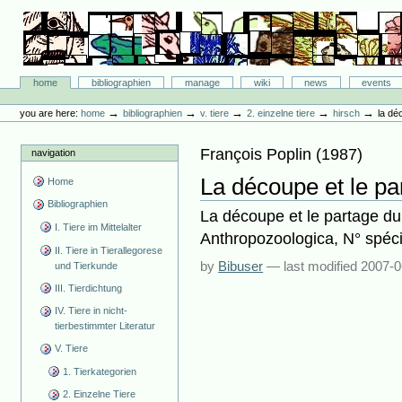
Skip
to
content.
|
Skip
Bibliographie-Portal
to
Sections
home
bibliographien
manage
wiki
news
events
navigation
Personal
tools
→
→
→
→
→
you are here:
home
bibliographien
v. tiere
2. einzelne tiere
hirsch
la dé
François Poplin
(
1987
)
navigation
La découpe et le pa
Home
Bibliographien
La découpe et le partage du 
I. Tiere im Mittelalter
Anthropozoologica, N° spéci
II. Tiere in Tierallegorese
by
Bibuser
—
last modified
2007-0
und Tierkunde
III. Tierdichtung
IV. Tiere in nicht-
tierbestimmter Literatur
V. Tiere
1. Tierkategorien
2. Einzelne Tiere