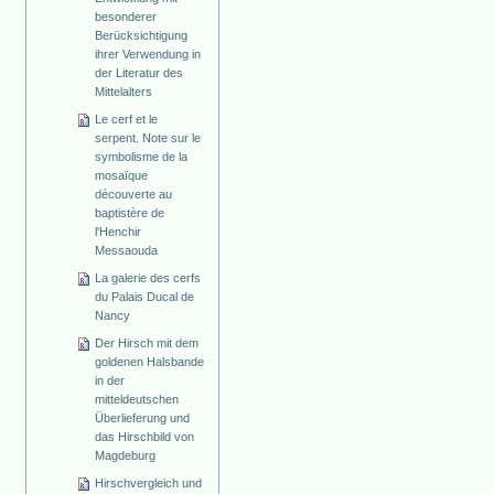
besonderer
Berücksichtigung
ihrer Verwendung in
der Literatur des
Mittelalters
Le cerf et le
serpent. Note sur le
symbolisme de la
mosaïque
découverte au
baptistère de
l'Henchir
Messaouda
La galerie des cerfs
du Palais Ducal de
Nancy
Der Hirsch mit dem
goldenen Halsbande
in der
mitteldeutschen
Überlieferung und
das Hirschbild von
Magdeburg
Hirschvergleich und