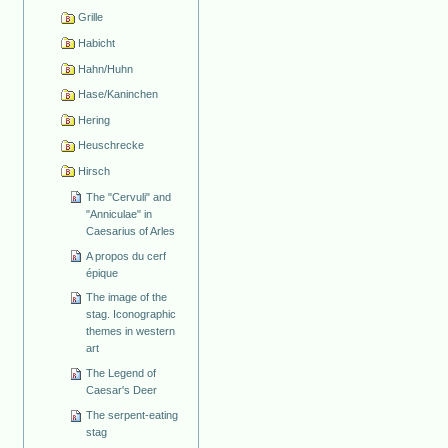
Grille
Habicht
Hahn/Huhn
Hase/Kaninchen
Hering
Heuschrecke
Hirsch
The "Cervuli" and
"Anniculae" in
Caesarius of Arles
A propos du cerf
épique
The image of the
stag. Iconographic
themes in western
art
The Legend of
Caesar's Deer
The serpent-eating
stag