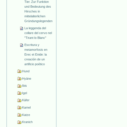
Tier. Zur Funktion
und Bedeutung des
Hirsches in
mittelalterlichen
Gründungslegenden
La leggenda del
collare del cervo nel
"Tirant lo Blanc"
Escritura y
metamorfosis en
Erec et Enide: la
creación de un
artificio poético
Hund
Hyäne
Ibis
Igel
Käfer
Kamel
Katze
Kranich