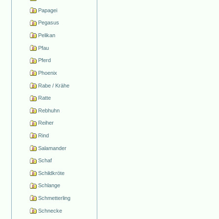
Papagei
Pegasus
Pelikan
Pfau
Pferd
Phoenix
Rabe / Krähe
Ratte
Rebhuhn
Reiher
Rind
Salamander
Schaf
Schildkröte
Schlange
Schmetterling
Schnecke