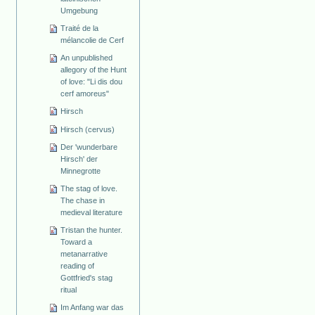
Umgebung
Traité de la
mélancolie de Cerf
An unpublished
allegory of the Hunt
of love: "Li dis dou
cerf amoreus"
Hirsch
Hirsch (cervus)
Der 'wunderbare
Hirsch' der
Minnegrotte
The stag of love.
The chase in
medieval literature
Tristan the hunter.
Toward a
metanarrative
reading of
Gottfried's stag
ritual
Im Anfang war das