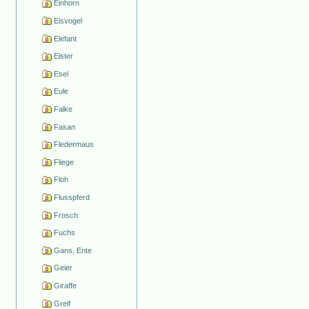
Einhorn
Eisvogel
Elefant
Elster
Esel
Eule
Falke
Fasan
Fledermaus
Fliege
Floh
Flusspferd
Frosch
Fuchs
Gans, Ente
Geier
Giraffe
Greif