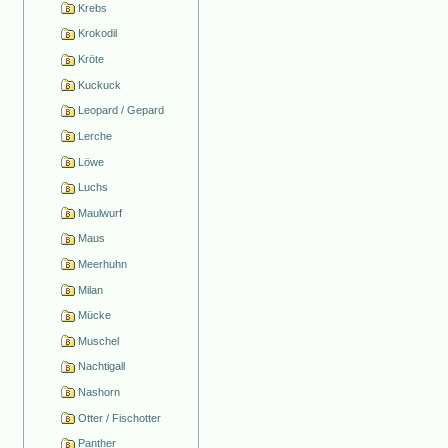
Krebs
Krokodil
Kröte
Kuckuck
Leopard / Gepard
Lerche
Löwe
Luchs
Maulwurf
Maus
Meerhuhn
Milan
Mücke
Muschel
Nachtigall
Nashorn
Otter / Fischotter
Panther