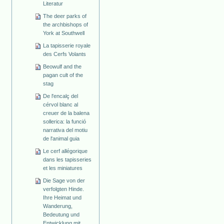
Literatur
The deer parks of
the archbishops of
York at Southwell
La tapisserie royale
des Cerfs Volants
Beowulf and the
pagan cult of the
stag
De l'encalç del
cérvol blanc al
creuer de la balena
sollerica: la funció
narrativa del motiu
de l'animal guia
Le cerf allégorique
dans les tapisseries
et les miniatures
Die Sage von der
verfolgten Hinde.
Ihre Heimat und
Wanderung,
Bedeutung und
Entwicklung mit