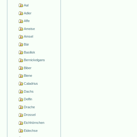
Aal
Adler
Affe
Ameise
Amsel
Bär
Basilisk
Bernickelgans
Biber
Biene
Caladrius
Dachs
Delfin
Drache
Drossel
Eichhörnchen
Eidechse