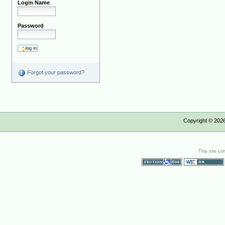
Login Name
Password
Forgot your password?
Copyright ©
202
This site co
Section 508
WCAG