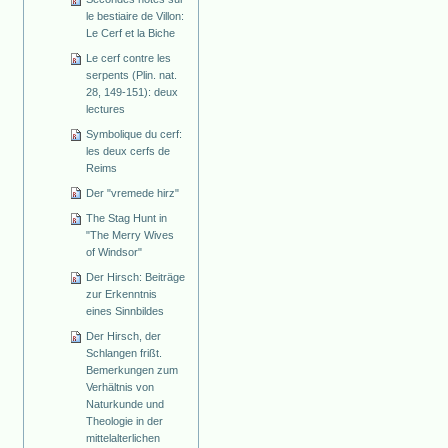
le bestiaire de Villon:
Le Cerf et la Biche
Le cerf contre les
serpents (Plin. nat.
28, 149-151): deux
lectures
Symbolique du cerf:
les deux cerfs de
Reims
Der "vremede hirz"
The Stag Hunt in
"The Merry Wives
of Windsor"
Der Hirsch: Beiträge
zur Erkenntnis
eines Sinnbildes
Der Hirsch, der
Schlangen frißt.
Bemerkungen zum
Verhältnis von
Naturkunde und
Theologie in der
mittelalterlichen