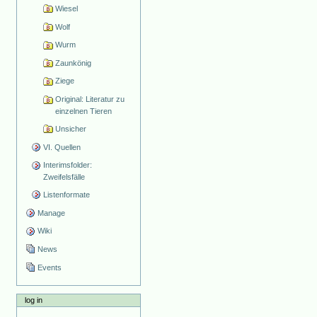
Wiesel
Wolf
Wurm
Zaunkönig
Ziege
Original: Literatur zu
einzelnen Tieren
Unsicher
VI. Quellen
Interimsfolder:
Zweifelsfälle
Listenformate
Manage
Wiki
News
Events
log in