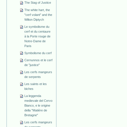
The Stag of Justice
The white hart, the
"cerf volant" and the
Wilton Diptych
Le symbolisme du
cerf et du centaure
à la Porte rouge de
Notre-Dame de
Paris
Symbolisme du cerf
Cernunnos et le cerf
de "justice"
Les cerfs mangeurs
de serpents
Les saints et les
biches
La leggenda
medievale del Cervo
Bianco, e le origine
della "Matière de
Bretagne"
Les cerfs mangeurs