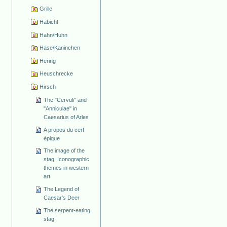
Grille
Habicht
Hahn/Huhn
Hase/Kaninchen
Hering
Heuschrecke
Hirsch
The "Cervuli" and
"Anniculae" in
Caesarius of Arles
A propos du cerf
épique
The image of the
stag. Iconographic
themes in western
art
The Legend of
Caesar's Deer
The serpent-eating
stag