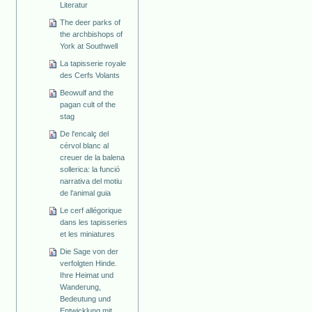
Literatur
The deer parks of
the archbishops of
York at Southwell
La tapisserie royale
des Cerfs Volants
Beowulf and the
pagan cult of the
stag
De l'encalç del
cérvol blanc al
creuer de la balena
sollerica: la funció
narrativa del motiu
de l'animal guia
Le cerf allégorique
dans les tapisseries
et les miniatures
Die Sage von der
verfolgten Hinde.
Ihre Heimat und
Wanderung,
Bedeutung und
Entwicklung mit