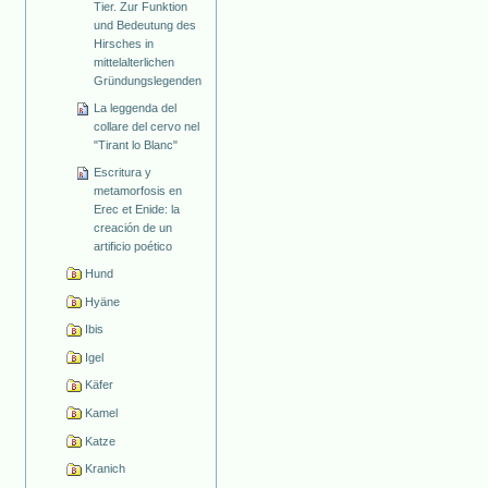
Tier. Zur Funktion
und Bedeutung des
Hirsches in
mittelalterlichen
Gründungslegenden
La leggenda del
collare del cervo nel
"Tirant lo Blanc"
Escritura y
metamorfosis en
Erec et Enide: la
creación de un
artificio poético
Hund
Hyäne
Ibis
Igel
Käfer
Kamel
Katze
Kranich