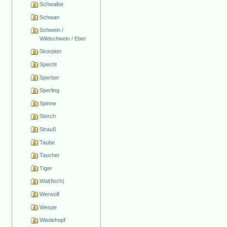
Schwalbe
Schwan
Schwein /
Wildschwein / Eber
Skorpion
Specht
Sperber
Sperling
Spinne
Storch
Strauß
Taube
Taucher
Tiger
Wal(fisch)
Werwolf
Wespe
Wiedehopf