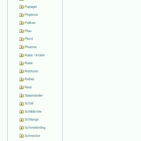
Papagei
Pegasus
Pelikan
Pfau
Pferd
Phoenix
Rabe / Krähe
Ratte
Rebhuhn
Reiher
Rind
Salamander
Schaf
Schildkröte
Schlange
Schmetterling
Schnecke