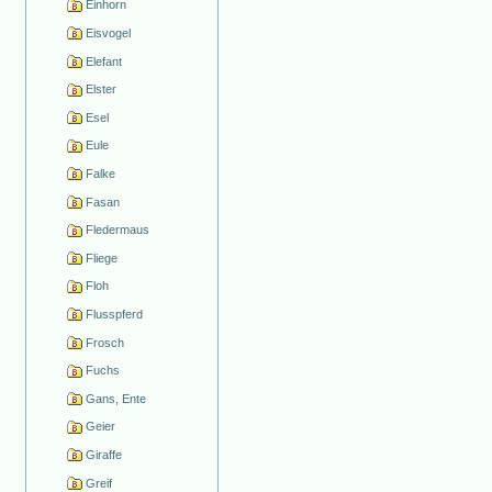
Einhorn
Eisvogel
Elefant
Elster
Esel
Eule
Falke
Fasan
Fledermaus
Fliege
Floh
Flusspferd
Frosch
Fuchs
Gans, Ente
Geier
Giraffe
Greif