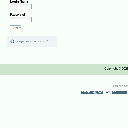
Login Name
Password
Forgot your password?
Copyright ©
202
This site co
Section 508
WCAG