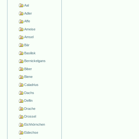
Aal
Adler
Affe
Ameise
Amsel
Bär
Basilisk
Bernickelgans
Biber
Biene
Caladrius
Dachs
Delfin
Drache
Drossel
Eichhörnchen
Eidechse