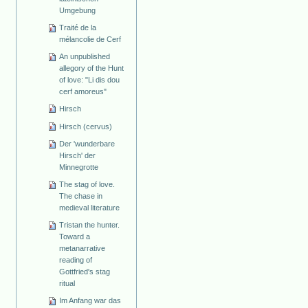
Umgebung
Traité de la
mélancolie de Cerf
An unpublished
allegory of the Hunt
of love: "Li dis dou
cerf amoreus"
Hirsch
Hirsch (cervus)
Der 'wunderbare
Hirsch' der
Minnegrotte
The stag of love.
The chase in
medieval literature
Tristan the hunter.
Toward a
metanarrative
reading of
Gottfried's stag
ritual
Im Anfang war das