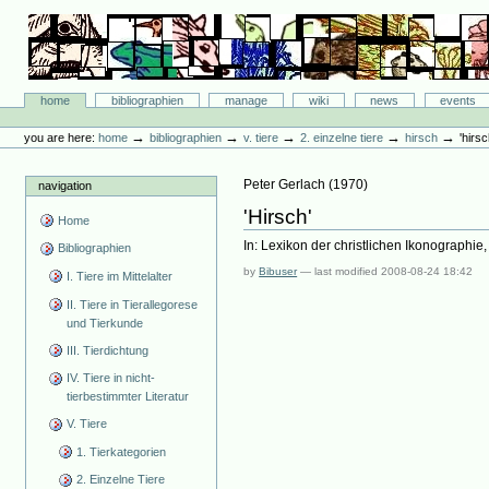
Skip
to
content.
|
Skip
Bibliographie-Portal
to
Sections
home
bibliographien
manage
wiki
news
events
navigation
Personal
tools
→
→
→
→
→
you are here:
home
bibliographien
v. tiere
2. einzelne tiere
hirsch
'hirsc
Peter Gerlach
(
1970
)
navigation
'Hirsch'
Home
In: Lexikon der christlichen Ikonographie,
Bibliographien
by
Bibuser
—
last modified
2008-08-24 18:42
I. Tiere im Mittelalter
II. Tiere in Tierallegorese
und Tierkunde
III. Tierdichtung
IV. Tiere in nicht-
tierbestimmter Literatur
V. Tiere
1. Tierkategorien
2. Einzelne Tiere