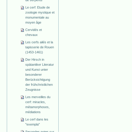
de serpents
Le cerf: Etude de
zoologie mystique et
monumentale au
moyen âge
Cervidés et
chevaux
Les cerfs ailés et la
tapisserie de Rouen
(1453-1461)
Der Hirsch in
spätantiker Literatur
und Kunst unter
besonderer
Berücksichtigung
der frühchristlichen
Zeugnisse
Les merveilles du
cerf: miracles,
métamorphoses,
médiations
Le cerf dans les
"exempla"
Secondes notes sur