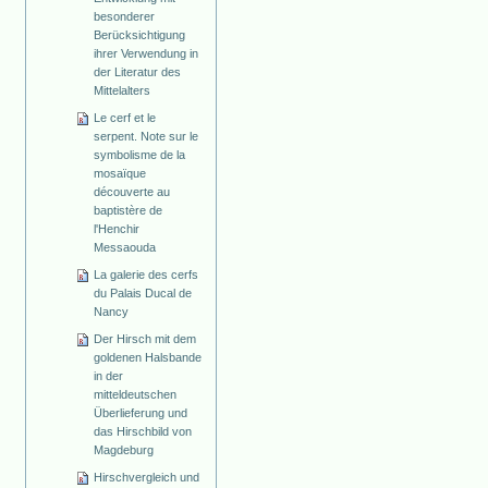
besonderer
Berücksichtigung
ihrer Verwendung in
der Literatur des
Mittelalters
Le cerf et le
serpent. Note sur le
symbolisme de la
mosaïque
découverte au
baptistère de
l'Henchir
Messaouda
La galerie des cerfs
du Palais Ducal de
Nancy
Der Hirsch mit dem
goldenen Halsbande
in der
mitteldeutschen
Überlieferung und
das Hirschbild von
Magdeburg
Hirschvergleich und