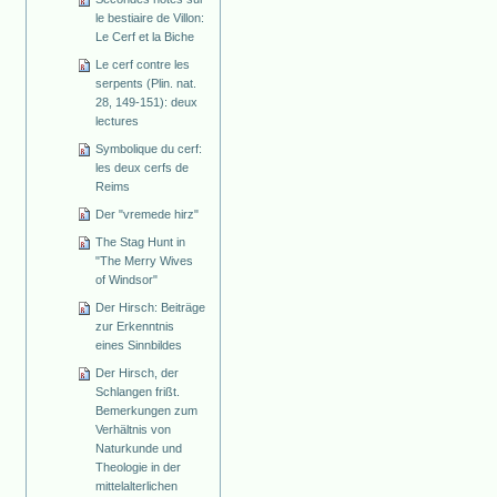
le bestiaire de Villon:
Le Cerf et la Biche
Le cerf contre les
serpents (Plin. nat.
28, 149-151): deux
lectures
Symbolique du cerf:
les deux cerfs de
Reims
Der "vremede hirz"
The Stag Hunt in
"The Merry Wives
of Windsor"
Der Hirsch: Beiträge
zur Erkenntnis
eines Sinnbildes
Der Hirsch, der
Schlangen frißt.
Bemerkungen zum
Verhältnis von
Naturkunde und
Theologie in der
mittelalterlichen