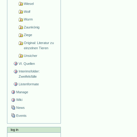
Wiesel
Wolf
Wurm
Zaunkönig
Ziege
Original: Literatur zu
einzelnen Tieren
Unsicher
VI. Quellen
Interimsfolder:
Zweifelsfälle
Listenformate
Manage
Wiki
News
Events
log in