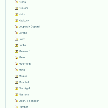
Krebs
Krokodil
Kröte
Kuckuck
Leopard / Gepard
Lerche
Löwe
Luchs
Maulwurf
Maus
Meerhuhn
Milan
Mücke
Muschel
Nachtigall
Nashorn
Otter / Fischotter
Panther