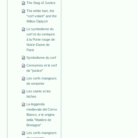
The Stag of Justice
The white hart, the
"cerf volant" and the
Wilton Diptych
Le symbolisme du
cerf et du centaure
à la Porte rouge de
Notre-Dame de
Paris
Symbolisme du cerf
Cernunnos et le cerf
de "justice"
Les cerfs mangeurs
de serpents
Les saints et les
biches
La leggenda
medievale del Cervo
Bianco, e le origine
della "Matière de
Bretagne"
Les cerfs mangeurs