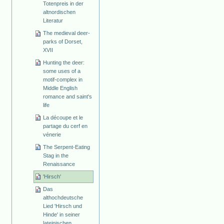
Totenpreis in der
altnordischen
Literatur
The medieval deer-
parks of Dorset,
XVII
Hunting the deer:
some uses of a
motif-complex in
Middle English
romance and saint's
life
La découpe et le
partage du cerf en
vénerie
The Serpent-Eating
Stag in the
Renaissance
'Hirsch'
Das
althochdeutsche
Lied 'Hirsch und
Hinde' in seiner
lateinischen