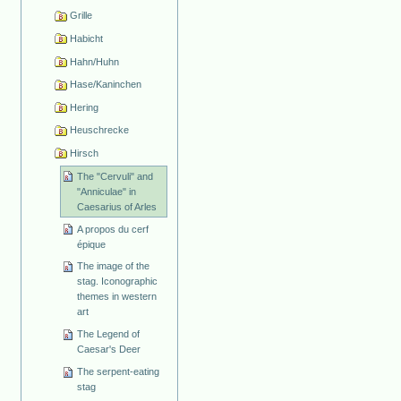
Grille
Habicht
Hahn/Huhn
Hase/Kaninchen
Hering
Heuschrecke
Hirsch
The "Cervuli" and
"Anniculae" in
Caesarius of Arles
A propos du cerf
épique
The image of the
stag. Iconographic
themes in western
art
The Legend of
Caesar's Deer
The serpent-eating
stag