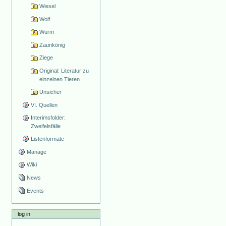
Wiesel
Wolf
Wurm
Zaunkönig
Ziege
Original: Literatur zu
einzelnen Tieren
Unsicher
VI. Quellen
Interimsfolder:
Zweifelsfälle
Listenformate
Manage
Wiki
News
Events
log in