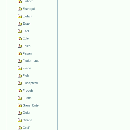
Einhorn
Eisvogel
Elefant
Elster
Esel
Eule
Falke
Fasan
Fledermaus
Fliege
Floh
Flusspferd
Frosch
Fuchs
Gans, Ente
Geier
Giraffe
Greif