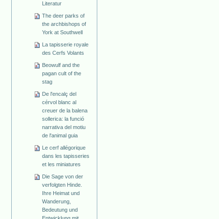
Literatur
The deer parks of
the archbishops of
York at Southwell
La tapisserie royale
des Cerfs Volants
Beowulf and the
pagan cult of the
stag
De l'encalç del
cérvol blanc al
creuer de la balena
sollerica: la funció
narrativa del motiu
de l'animal guia
Le cerf allégorique
dans les tapisseries
et les miniatures
Die Sage von der
verfolgten Hinde.
Ihre Heimat und
Wanderung,
Bedeutung und
Entwicklung mit