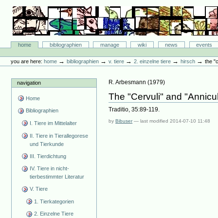
Skip
to
content.
|
Skip
Bibliographie-Portal
to
Sections
home
bibliographien
manage
wiki
news
events
navigation
Personal
tools
→
→
→
→
→
you are here:
home
bibliographien
v. tiere
2. einzelne tiere
hirsch
the "
R. Arbesmann
(
1979
)
navigation
The "Cervuli" and "Annicul
Home
Traditio, 35:89-119.
Bibliographien
by
Bibuser
—
last modified
2014-07-10 11:48
I. Tiere im Mittelalter
II. Tiere in Tierallegorese
und Tierkunde
III. Tierdichtung
IV. Tiere in nicht-
tierbestimmter Literatur
V. Tiere
1. Tierkategorien
2. Einzelne Tiere