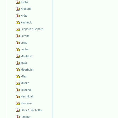
Krebs
Krokodil
Kröte
Kuckuck
Leopard / Gepard
Lerche
Löwe
Luchs
Maulwurf
Maus
Meerhuhn
Milan
Mücke
Muschel
Nachtigall
Nashorn
Otter / Fischotter
Panther