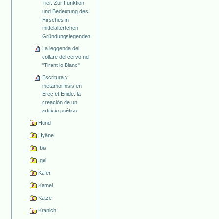
Tier. Zur Funktion
und Bedeutung des
Hirsches in
mittelalterlichen
Gründungslegenden
La leggenda del
collare del cervo nel
"Tirant lo Blanc"
Escritura y
metamorfosis en
Erec et Enide: la
creación de un
artificio poético
Hund
Hyäne
Ibis
Igel
Käfer
Kamel
Katze
Kranich