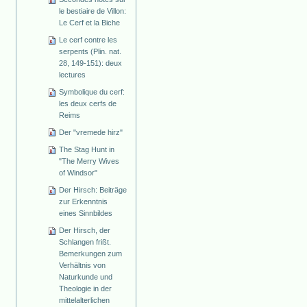
le bestiaire de Villon:
Le Cerf et la Biche
Le cerf contre les
serpents (Plin. nat.
28, 149-151): deux
lectures
Symbolique du cerf:
les deux cerfs de
Reims
Der "vremede hirz"
The Stag Hunt in
"The Merry Wives
of Windsor"
Der Hirsch: Beiträge
zur Erkenntnis
eines Sinnbildes
Der Hirsch, der
Schlangen frißt.
Bemerkungen zum
Verhältnis von
Naturkunde und
Theologie in der
mittelalterlichen