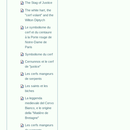
The Stag of Justice
The white hart, the
"cerf volant" and the
Wilton Diptych
Le symbolisme du
cerf et du centaure
à la Porte rouge de
Notre-Dame de
Paris
Symbolisme du cerf
Cernunnos et le cerf
de "justice"
Les cerfs mangeurs
de serpents
Les saints et les
biches
La leggenda
medievale del Cervo
Bianco, e le origine
della "Matière de
Bretagne"
Les cerfs mangeurs