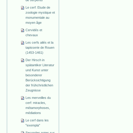
de serpents
Le cerf: Etude de
zoologie mystique et
monumentale au
moyen âge
Cervidés et
chevaux
Les cerfs ailés et la
tapisserie de Rouen
(1453-1461)
Der Hirsch in
spätantiker Literatur
und Kunst unter
besonderer
Berücksichtigung
der frühchristlichen
Zeugnisse
Les merveilles du
cerf: miracles,
métamorphoses,
médiations
Le cerf dans les
"exempla"
Secondes notes sur