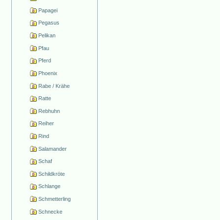
Papagei
Pegasus
Pelikan
Pfau
Pferd
Phoenix
Rabe / Krähe
Ratte
Rebhuhn
Reiher
Rind
Salamander
Schaf
Schildkröte
Schlange
Schmetterling
Schnecke