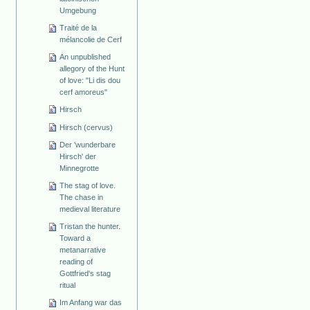
Umgebung
Traité de la
mélancolie de Cerf
An unpublished
allegory of the Hunt
of love: "Li dis dou
cerf amoreus"
Hirsch
Hirsch (cervus)
Der 'wunderbare
Hirsch' der
Minnegrotte
The stag of love.
The chase in
medieval literature
Tristan the hunter.
Toward a
metanarrative
reading of
Gottfried's stag
ritual
Im Anfang war das