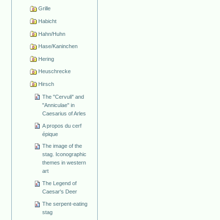
Grille
Habicht
Hahn/Huhn
Hase/Kaninchen
Hering
Heuschrecke
Hirsch
The "Cervuli" and
"Anniculae" in
Caesarius of Arles
A propos du cerf
épique
The image of the
stag. Iconographic
themes in western
art
The Legend of
Caesar's Deer
The serpent-eating
stag