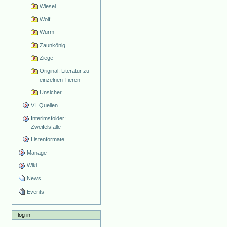
Wiesel
Wolf
Wurm
Zaunkönig
Ziege
Original: Literatur zu
einzelnen Tieren
Unsicher
VI. Quellen
Interimsfolder:
Zweifelsfälle
Listenformate
Manage
Wiki
News
Events
log in