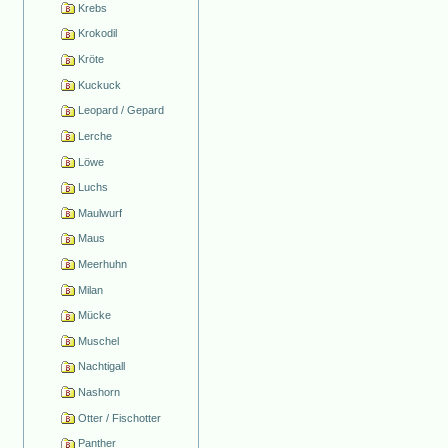
Krebs
Krokodil
Kröte
Kuckuck
Leopard / Gepard
Lerche
Löwe
Luchs
Maulwurf
Maus
Meerhuhn
Milan
Mücke
Muschel
Nachtigall
Nashorn
Otter / Fischotter
Panther