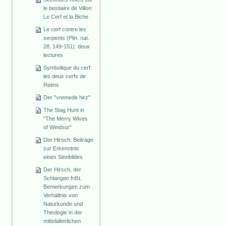
le bestiaire de Villon:
Le Cerf et la Biche
Le cerf contre les
serpents (Plin. nat.
28, 149-151): deux
lectures
Symbolique du cerf:
les deux cerfs de
Reims
Der "vremede hirz"
The Stag Hunt in
"The Merry Wives
of Windsor"
Der Hirsch: Beiträge
zur Erkenntnis
eines Sinnbildes
Der Hirsch, der
Schlangen frißt.
Bemerkungen zum
Verhältnis von
Naturkunde und
Theologie in der
mittelalterlichen