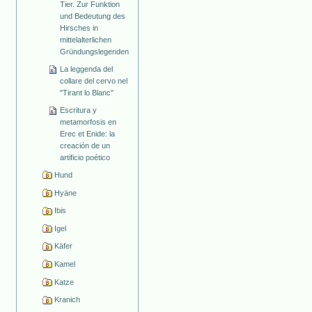
Tier. Zur Funktion
und Bedeutung des
Hirsches in
mittelalterlichen
Gründungslegenden
La leggenda del
collare del cervo nel
"Tirant lo Blanc"
Escritura y
metamorfosis en
Erec et Enide: la
creación de un
artificio poético
Hund
Hyäne
Ibis
Igel
Käfer
Kamel
Katze
Kranich