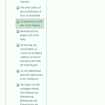
Literatur
The deer parks of
the archbishops of
York at Southwell
La tapisserie royale
des Cerfs Volants
Beowulf and the
pagan cult of the
stag
De l'encalç del
cérvol blanc al
creuer de la balena
sollerica: la funció
narrativa del motiu
de l'animal guia
Le cerf allégorique
dans les tapisseries
et les miniatures
Die Sage von der
verfolgten Hinde.
Ihre Heimat und
Wanderung,
Bedeutung und
Entwicklung mit