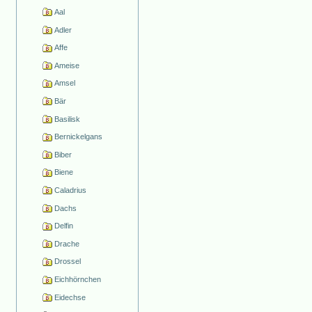
Aal
Adler
Affe
Ameise
Amsel
Bär
Basilisk
Bernickelgans
Biber
Biene
Caladrius
Dachs
Delfin
Drache
Drossel
Eichhörnchen
Eidechse