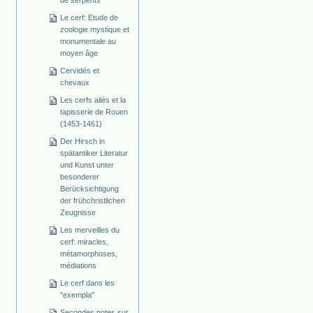
de serpents
Le cerf: Etude de
zoologie mystique et
monumentale au
moyen âge
Cervidés et
chevaux
Les cerfs ailés et la
tapisserie de Rouen
(1453-1461)
Der Hirsch in
spätantiker Literatur
und Kunst unter
besonderer
Berücksichtigung
der frühchristlichen
Zeugnisse
Les merveilles du
cerf: miracles,
métamorphoses,
médiations
Le cerf dans les
"exempla"
Secondes notes sur