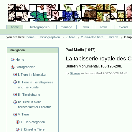
Skip
to
content.
|
Skip
Bibliographie-Portal
to
Sections
home
bibliographien
manage
wiki
news
events
navigation
Personal
tools
→
→
→
→
→
you are here:
home
bibliographien
v. tiere
2. einzelne tiere
hirsch
la ta
Paul Martin
(
1947
)
navigation
La tapisserie royale des C
Home
Bulletin Monumental, 105:196-208.
Bibliographien
by
Bibuser
—
last modified
2007-06-28 14:48
I. Tiere im Mittelalter
II. Tiere in Tierallegorese
und Tierkunde
III. Tierdichtung
IV. Tiere in nicht-
tierbestimmter Literatur
V. Tiere
1. Tierkategorien
2. Einzelne Tiere