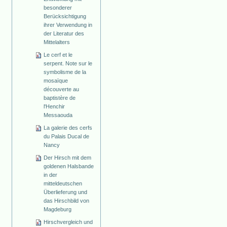
besonderer
Berücksichtigung
ihrer Verwendung in
der Literatur des
Mittelalters
Le cerf et le
serpent. Note sur le
symbolisme de la
mosaïque
découverte au
baptistère de
l'Henchir
Messaouda
La galerie des cerfs
du Palais Ducal de
Nancy
Der Hirsch mit dem
goldenen Halsbande
in der
mitteldeutschen
Überlieferung und
das Hirschbild von
Magdeburg
Hirschvergleich und