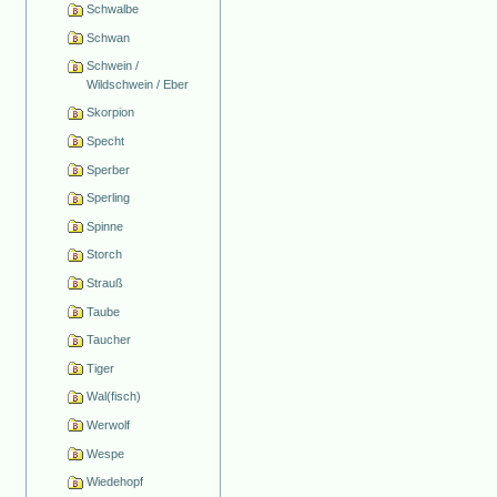
Schwalbe
Schwan
Schwein /
Wildschwein / Eber
Skorpion
Specht
Sperber
Sperling
Spinne
Storch
Strauß
Taube
Taucher
Tiger
Wal(fisch)
Werwolf
Wespe
Wiedehopf