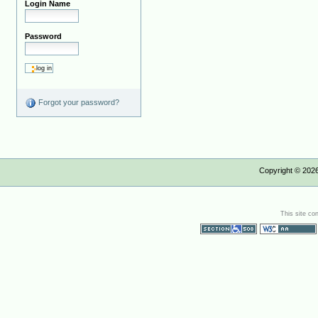
Login Name
Password
Forgot your password?
Copyright ©
202
This site co
Section 508
WCAG