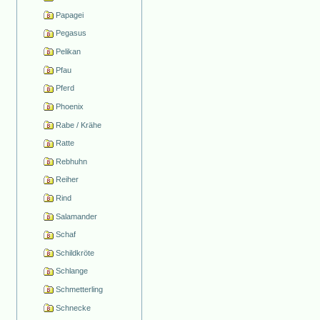
Papagei
Pegasus
Pelikan
Pfau
Pferd
Phoenix
Rabe / Krähe
Ratte
Rebhuhn
Reiher
Rind
Salamander
Schaf
Schildkröte
Schlange
Schmetterling
Schnecke