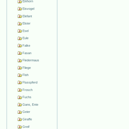
Einhorn
Eisvogel
Elefant
Elster
Esel
Eule
Falke
Fasan
Fledermaus
Fliege
Floh
Flusspferd
Frosch
Fuchs
Gans, Ente
Geier
Giraffe
Greif