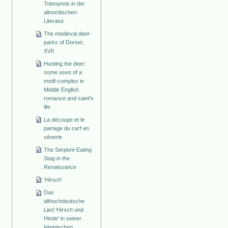
Totenpreis in der
altnordischen
Literatur
The medieval deer-
parks of Dorset,
XVII
Hunting the deer:
some uses of a
motif-complex in
Middle English
romance and saint's
life
La découpe et le
partage du cerf en
vénerie
The Serpent-Eating
Stag in the
Renaissance
'Hirsch'
Das
althochdeutsche
Lied 'Hirsch und
Hinde' in seiner
lateinischen