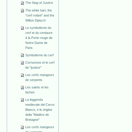
The Stag of Justice
The white hart, the
"cerf volant" and the
Wilton Diptych
Le symbolisme du
cerf et du centaure
à la Porte rouge de
Notre-Dame de
Paris
Symbolisme du cerf
Cernunnos et le cerf
de "justice"
Les cerfs mangeurs
de serpents
Les saints et les
biches
La leggenda
medievale del Cervo
Bianco, e le origine
della "Matière de
Bretagne"
Les cerfs mangeurs