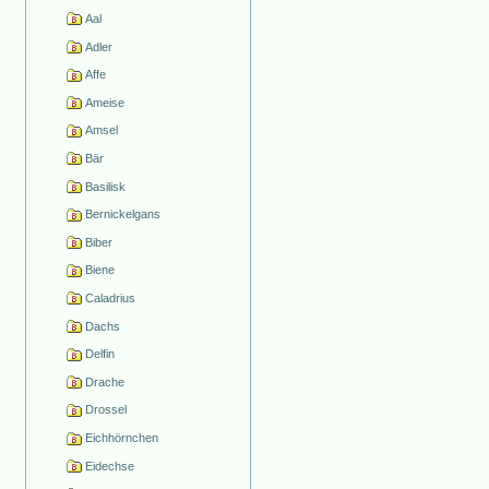
Aal
Adler
Affe
Ameise
Amsel
Bär
Basilisk
Bernickelgans
Biber
Biene
Caladrius
Dachs
Delfin
Drache
Drossel
Eichhörnchen
Eidechse