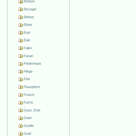
Einhorn
Eisvogel
Elefant
Elster
Esel
Eule
Falke
Fasan
Fledermaus
Fliege
Floh
Flusspferd
Frosch
Fuchs
Gans, Ente
Geier
Giraffe
Greif