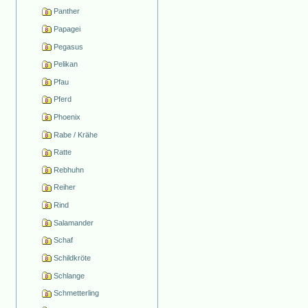
Panther
Papagei
Pegasus
Pelikan
Pfau
Pferd
Phoenix
Rabe / Krähe
Ratte
Rebhuhn
Reiher
Rind
Salamander
Schaf
Schildkröte
Schlange
Schmetterling