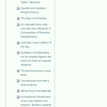
"bêtes" littéraires
Hounds and hunting in
Ancient Greece
The dogs of yesterday
Un manuale d'uso sulla
cura dei cani a Bisanzio: il
Cynosophion di Demetrio
Pepagomenos
God had a dog: Folklore of
the dog
Quelques considérations
sur les emplois figurés des
noms du chien en français
médiéval
The greyhound as a royal
beast
The Arthurian hunt with a
white bratchet
Atli the dog in the Atlakviða
A Greyhound should have
"eres in þe manere of a
serpent". Bestiary material