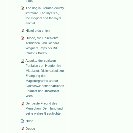
tribes
The dog in German courtly
literature. The mystical,
the magical and the loyal
animal
Histoire du chien
Hunde, die Geschichte
schrieben. Von Richard
Wagners Peps bis Bill
Clintons Buddy
Aspekte der sozialen
Funktion von Hunden im
Mittelalter. Diplomarbeit zur
Erlangung des
Magistergrades an der
Geisteswissenschaftlichen
Fakultät der Universität
Wien
Der beste Freund des
Menschen. Der Hund und
seine wahre Geschichte
Hund
Dogge