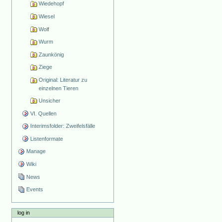
Wiedehopf
Wiesel
Wolf
Wurm
Zaunkönig
Ziege
Original: Literatur zu
einzelnen Tieren
Unsicher
VI. Quellen
Interimsfolder: Zweifelsfälle
Listenformate
Manage
Wiki
News
Events
log in