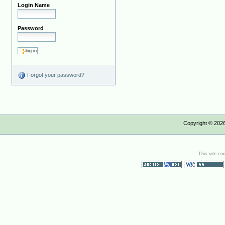
Login Name
Password
Forgot your password?
Copyright ©
202
This site co
Section 508
WCAG