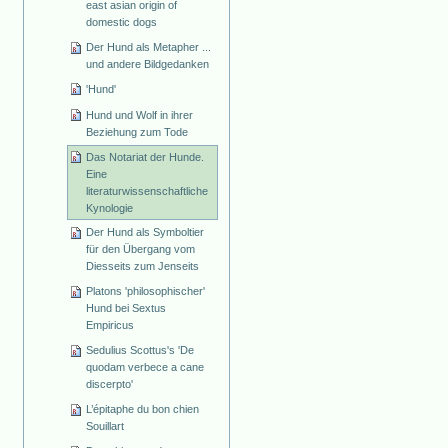
east asian origin of
domestic dogs
Der Hund als Metapher ...
und andere Bildgedanken
'Hund'
Hund und Wolf in ihrer
Beziehung zum Tode
Das Notariat der Hunde.
Eine
literaturwissenschaftliche
Kynologie
Der Hund als Symboltier
für den Übergang vom
Diesseits zum Jenseits
Platons 'philosophischer'
Hund bei Sextus
Empiricus
Sedulius Scottus's 'De
quodam verbece a cane
discerpto'
L’épitaphe du bon chien
Souillart