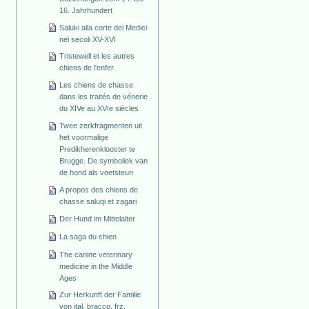
16. Jahrhundert
Saluki alla corte dei Medici
nei secoli XV-XVI
Tristewell et les autres
chiens de l'enfer
Les chiens de chasse
dans les traités de vénerie
du XIVe au XVIe siècles
Twee zerkfragmenten uit
het voormalige
Predikherenklooster te
Brugge. De symboliek van
de hond als voetsteun
A propos des chiens de
chasse saluqi et zagari
Der Hund im Mittelalter
La saga du chien
The canine veterinary
medicine in the Middle
Ages
Zur Herkunft der Familie
von ital. bracco, frz.