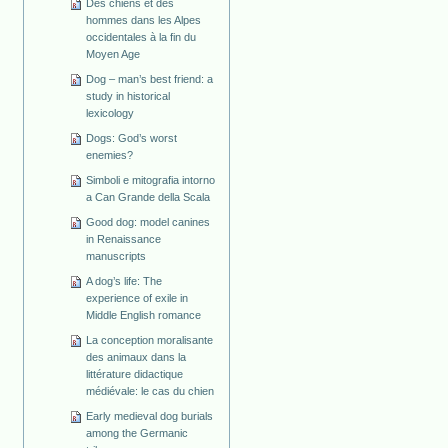
Des chiens et des
hommes dans les Alpes
occidentales à la fin du
Moyen Age
Dog – man’s best friend: a
study in historical
lexicology
Dogs: God’s worst
enemies?
Simboli e mitografia intorno
a Can Grande della Scala
Good dog: model canines
in Renaissance
manuscripts
A dog’s life: The
experience of exile in
Middle English romance
La conception moralisante
des animaux dans la
littérature didactique
médiévale: le cas du chien
Early medieval dog burials
among the Germanic