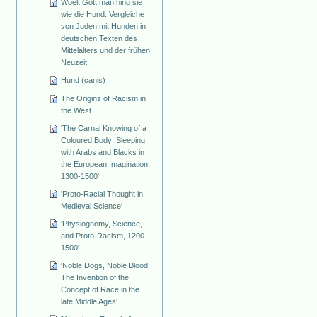
Woelt Gott man hing sie
wie die Hund. Vergleiche
von Juden mit Hunden in
deutschen Texten des
Mittelalters und der frühen
Neuzeit
Hund (canis)
The Origins of Racism in
the West
'The Carnal Knowing of a
Coloured Body: Sleeping
with Arabs and Blacks in
the European Imagination,
1300-1500'
'Proto-Racial Thought in
Medieval Science'
'Physiognomy, Science,
and Proto-Racism, 1200-
1500'
'Noble Dogs, Noble Blood:
The Invention of the
Concept of Race in the
late Middle Ages'