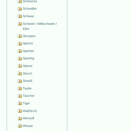
Schnecke
Schwalbe
Schwan
Schwein / Wildschwein /
Eber
Skorpion
Specht
Sperber
Sperling
Spinne
Storch
Strauß
Taube
Taucher
Tiger
Wal(fisch)
Werwolf
Wespe