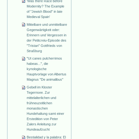
'Was there Race before
Modernity? The Example
of "Jewish Blood" in late
Medieval Spain'
Mittelbare und unmittelbare
Gegenwärtigkeit oder:
Erinnern und Vergessen in
der Petitcreiu-Episode des
"Tristan" Gottfrieds von
Straßburg
"Ut canes pulcherrimos
habeas...", die
kynologische
Hauptvorlage von Albertus
Magnus "De animalibus"
Gebell im Kloster
Tegernsee. Zur
mittelalterlichen und
frühneuzeitlichen
monastischen
Hundehaltung samt einer
Erstedition von Peter
Zalers Anleitung zur
Hundeaufzucht
Bestialidad y la palabra: El