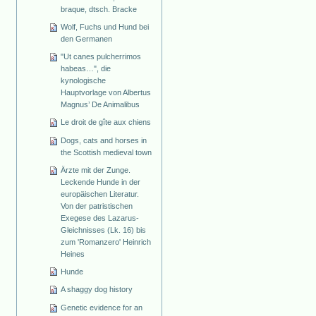
braque, dtsch. Bracke
Wolf, Fuchs und Hund bei
den Germanen
"Ut canes pulcherrimos
habeas…", die
kynologische
Hauptvorlage von Albertus
Magnus’ De Animalibus
Le droit de gîte aux chiens
Dogs, cats and horses in
the Scottish medieval town
Ärzte mit der Zunge.
Leckende Hunde in der
europäischen Literatur.
Von der patristischen
Exegese des Lazarus-
Gleichnisses (Lk. 16) bis
zum 'Romanzero' Heinrich
Heines
Hunde
A shaggy dog history
Genetic evidence for an