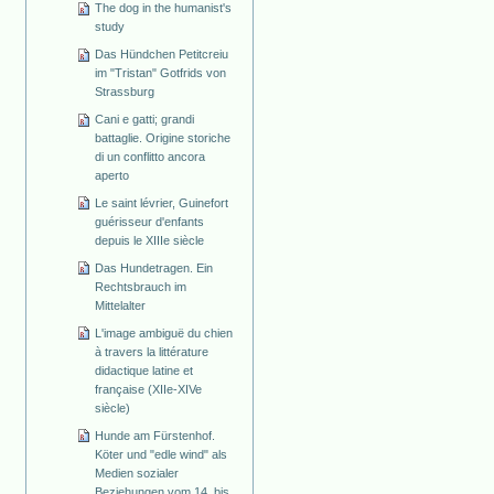
The dog in the humanist's
study
Das Hündchen Petitcreiu
im "Tristan" Gotfrids von
Strassburg
Cani e gatti; grandi
battaglie. Origine storiche
di un conflitto ancora
aperto
Le saint lévrier, Guinefort
guérisseur d'enfants
depuis le XIIIe siècle
Das Hundetragen. Ein
Rechtsbrauch im
Mittelalter
L'image ambiguë du chien
à travers la littérature
didactique latine et
française (XIIe-XIVe
siècle)
Hunde am Fürstenhof.
Köter und "edle wind" als
Medien sozialer
Beziehungen vom 14. bis