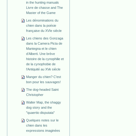
in the hunting manuals
Livre de chasse and The
Master of the Game
Les dénominations du
chien dans la poésie
française du XVIe siècle
Les chiens des Gonzaga
dans la Camera Picta de
Mantegna et le chien
d’Alberti. Une brève
histoire de la cynophilie et
de la cynophobie de
l’Antiquité au XVe siècle
Manger du chien? C'est
bon pour les sauvages!
The dog-headed Saint
Christopher
Walter Map, the shaggy
dog story and the
"quaertio disputata"
Quelques notes sur le
chien dans les
expressions imaginées