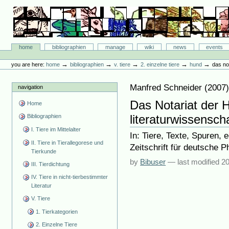
Skip
to
content.
|
Skip
Bibliographie-Portal
to
Sections
home
bibliographien
manage
wiki
news
events
navigation
Personal
tools
→
→
→
→
→
you are here:
home
bibliographien
v. tiere
2. einzelne tiere
hund
das no
Manfred Schneider
(
2007
navigation
Das Notariat der 
Home
literaturwissensch
Bibliographien
I. Tiere im Mittelalter
In: Tiere, Texte, Spuren,
II. Tiere in Tierallegorese und
Zeitschrift für deutsche Ph
Tierkunde
by
Bibuser
—
last modified
20
III. Tierdichtung
IV. Tiere in nicht-tierbestimmter
Literatur
V. Tiere
1. Tierkategorien
2. Einzelne Tiere