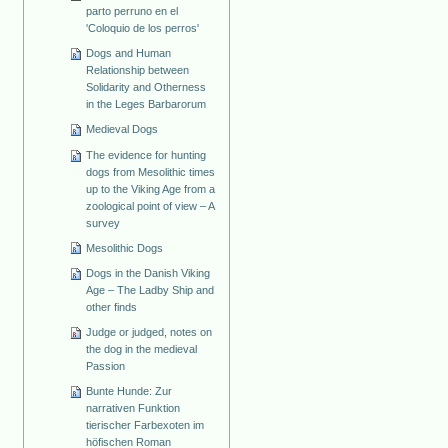
parto perruno en el
'Coloquio de los perros'
Dogs and Human
Relationship between
Solidarity and Otherness
in the Leges Barbarorum
Medieval Dogs
The evidence for hunting
dogs from Mesolithic times
up to the Viking Age from a
zoological point of view – A
survey
Mesolithic Dogs
Dogs in the Danish Viking
Age – The Ladby Ship and
other finds
Judge or judged, notes on
the dog in the medieval
Passion
Bunte Hunde: Zur
narrativen Funktion
tierischer Farbexoten im
höfischen Roman