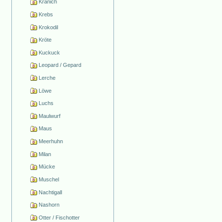
Kranich
Krebs
Krokodil
Kröte
Kuckuck
Leopard / Gepard
Lerche
Löwe
Luchs
Maulwurf
Maus
Meerhuhn
Milan
Mücke
Muschel
Nachtigall
Nashorn
Otter / Fischotter