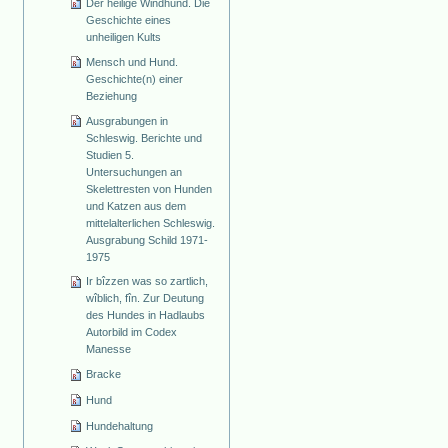
Der heilige Windhund. Die
Geschichte eines
unheiligen Kults
Mensch und Hund.
Geschichte(n) einer
Beziehung
Ausgrabungen in
Schleswig. Berichte und
Studien 5.
Untersuchungen an
Skelettresten von Hunden
und Katzen aus dem
mittelalterlichen Schleswig.
Ausgrabung Schild 1971-
1975
Ir bîzzen was so zartlich,
wîblich, fîn. Zur Deutung
des Hundes in Hadlaubs
Autorbild im Codex
Manesse
Bracke
Hund
Hundehaltung