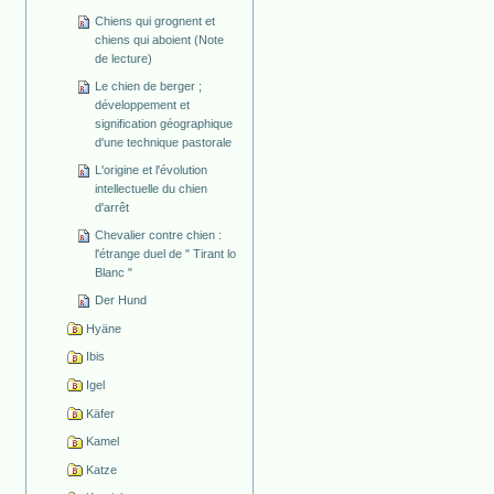
Chiens qui grognent et
chiens qui aboient (Note
de lecture)
Le chien de berger ;
développement et
signification géographique
d'une technique pastorale
L'origine et l'évolution
intellectuelle du chien
d'arrêt
Chevalier contre chien :
l'étrange duel de " Tirant lo
Blanc "
Der Hund
Hyäne
Ibis
Igel
Käfer
Kamel
Katze