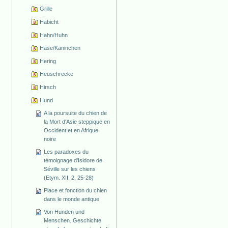
Grille
Habicht
Hahn/Huhn
Hase/Kaninchen
Hering
Heuschrecke
Hirsch
Hund
A la poursuite du chien de
la Mort d'Asie steppique en
Occident et en Afrique
noire
Les paradoxes du
témoignage d'Isidore de
Séville sur les chiens
(Etym. XII, 2, 25-28)
Place et fonction du chien
dans le monde antique
Von Hunden und
Menschen. Geschichte