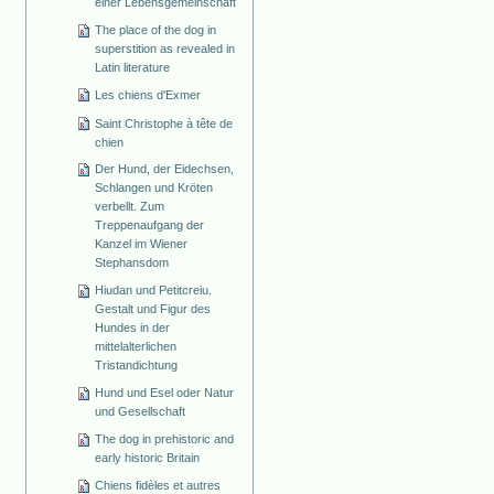
einer Lebensgemeinschaft
The place of the dog in
superstition as revealed in
Latin literature
Les chiens d'Exmer
Saint Christophe à tête de
chien
Der Hund, der Eidechsen,
Schlangen und Kröten
verbellt. Zum
Treppenaufgang der
Kanzel im Wiener
Stephansdom
Hiudan und Petitcreiu.
Gestalt und Figur des
Hundes in der
mittelalterlichen
Tristandichtung
Hund und Esel oder Natur
und Gesellschaft
The dog in prehistoric and
early historic Britain
Chiens fidèles et autres