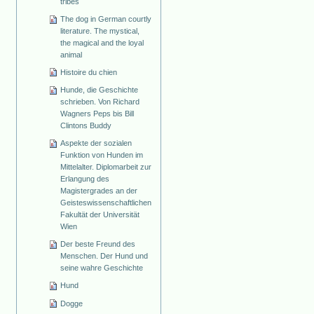
tribes
The dog in German courtly
literature. The mystical,
the magical and the loyal
animal
Histoire du chien
Hunde, die Geschichte
schrieben. Von Richard
Wagners Peps bis Bill
Clintons Buddy
Aspekte der sozialen
Funktion von Hunden im
Mittelalter. Diplomarbeit zur
Erlangung des
Magistergrades an der
Geisteswissenschaftlichen
Fakultät der Universität
Wien
Der beste Freund des
Menschen. Der Hund und
seine wahre Geschichte
Hund
Dogge