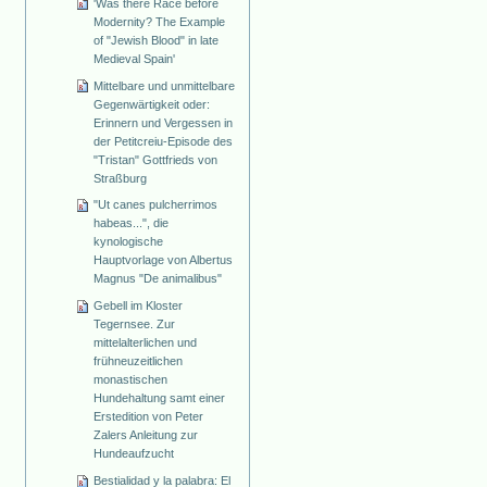
'Was there Race before
Modernity? The Example
of "Jewish Blood" in late
Medieval Spain'
Mittelbare und unmittelbare
Gegenwärtigkeit oder:
Erinnern und Vergessen in
der Petitcreiu-Episode des
"Tristan" Gottfrieds von
Straßburg
"Ut canes pulcherrimos
habeas...", die
kynologische
Hauptvorlage von Albertus
Magnus "De animalibus"
Gebell im Kloster
Tegernsee. Zur
mittelalterlichen und
frühneuzeitlichen
monastischen
Hundehaltung samt einer
Erstedition von Peter
Zalers Anleitung zur
Hundeaufzucht
Bestialidad y la palabra: El