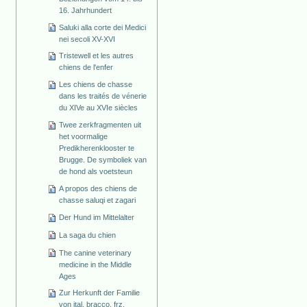
16. Jahrhundert
Saluki alla corte dei Medici
nei secoli XV-XVI
Tristewell et les autres
chiens de l'enfer
Les chiens de chasse
dans les traités de vénerie
du XIVe au XVIe siècles
Twee zerkfragmenten uit
het voormalige
Predikherenklooster te
Brugge. De symboliek van
de hond als voetsteun
A propos des chiens de
chasse saluqi et zagari
Der Hund im Mittelalter
La saga du chien
The canine veterinary
medicine in the Middle
Ages
Zur Herkunft der Familie
von ital. bracco, frz.