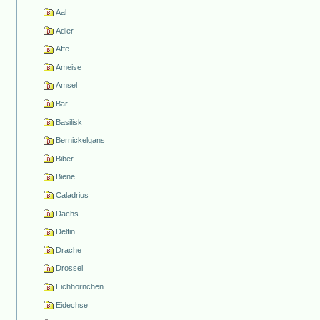
Aal
Adler
Affe
Ameise
Amsel
Bär
Basilisk
Bernickelgans
Biber
Biene
Caladrius
Dachs
Delfin
Drache
Drossel
Eichhörnchen
Eidechse