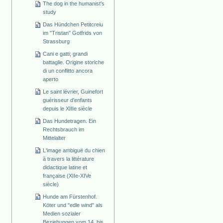
The dog in the humanist's
study
Das Hündchen Petitcreiu
im "Tristan" Gotfrids von
Strassburg
Cani e gatti; grandi
battaglie. Origine storiche
di un conflitto ancora
aperto
Le saint lévrier, Guinefort
guérisseur d'enfants
depuis le XIIIe siècle
Das Hundetragen. Ein
Rechtsbrauch im
Mittelalter
L'image ambiguë du chien
à travers la littérature
didactique latine et
française (XIIe-XIVe
siècle)
Hunde am Fürstenhof.
Köter und "edle wind" als
Medien sozialer
Beziehungen vom 14. bis