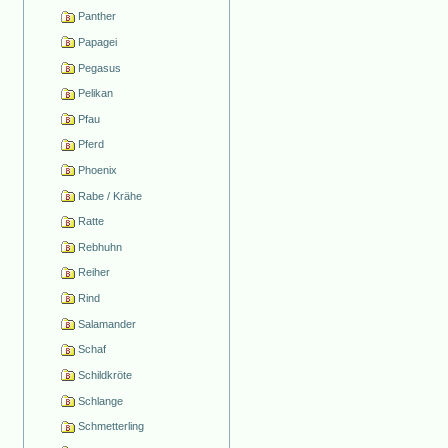
Panther
Papagei
Pegasus
Pelikan
Pfau
Pferd
Phoenix
Rabe / Krähe
Ratte
Rebhuhn
Reiher
Rind
Salamander
Schaf
Schildkröte
Schlange
Schmetterling