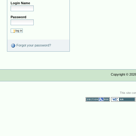
Login Name
Password
Forgot your password?
Copyright ©
202
This site co
Section 508
WCAG