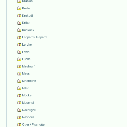
Kranich
Krebs
Krokodil
Kröte
Kuckuck
Leopard / Gepard
Lerche
Löwe
Luchs
Maulwurf
Maus
Meerhuhn
Milan
Mücke
Muschel
Nachtigall
Nashorn
Otter / Fischotter