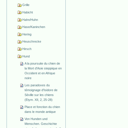
Grille
Habicht
Hahn/Huhn
Hase/Kaninchen
Hering
Heuschrecke
Hirsch
Hund
A la poursuite du chien de
la Mort d'Asie steppique en
Occident et en Afrique
noire
Les paradoxes du
témoignage d'Isidore de
Séville sur les chiens
(Etym. XII, 2, 25-28)
Place et fonction du chien
dans le monde antique
Von Hunden und
Menschen. Geschichte