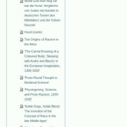
Woelt Gott man hing sie
wie die Hund. Vergleiche
von Juden mit Hunden in
deutschen Texten des
Mittelalters und der frühen
Neuzeit
Hund (canis)
The Origins of Racism in
the West
'The Carnal Knowing of a
Coloured Body: Sleeping
with Arabs and Blacks in
the European Imagination,
1300-1500'
'Proto-Racial Thought in
Medieval Science'
'Physiognomy, Science,
and Proto-Racism, 1200-
1500'
'Noble Dogs, Noble Blood:
The Invention of the
Concept of Race in the
late Middle Ages'