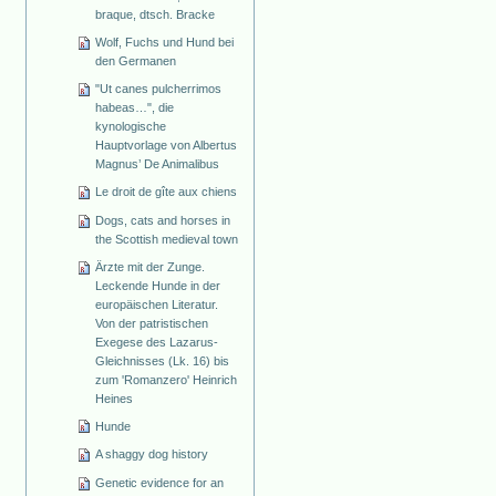
braque, dtsch. Bracke
Wolf, Fuchs und Hund bei
den Germanen
"Ut canes pulcherrimos
habeas…", die
kynologische
Hauptvorlage von Albertus
Magnus’ De Animalibus
Le droit de gîte aux chiens
Dogs, cats and horses in
the Scottish medieval town
Ärzte mit der Zunge.
Leckende Hunde in der
europäischen Literatur.
Von der patristischen
Exegese des Lazarus-
Gleichnisses (Lk. 16) bis
zum 'Romanzero' Heinrich
Heines
Hunde
A shaggy dog history
Genetic evidence for an