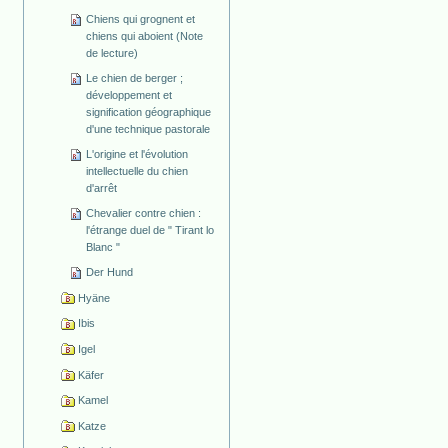
Chiens qui grognent et
chiens qui aboient (Note
de lecture)
Le chien de berger ;
développement et
signification géographique
d'une technique pastorale
L'origine et l'évolution
intellectuelle du chien
d'arrêt
Chevalier contre chien :
l'étrange duel de " Tirant lo
Blanc "
Der Hund
Hyäne
Ibis
Igel
Käfer
Kamel
Katze