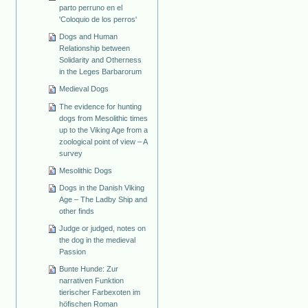
parto perruno en el
'Coloquio de los perros'
Dogs and Human
Relationship between
Solidarity and Otherness
in the Leges Barbarorum
Medieval Dogs
The evidence for hunting
dogs from Mesolithic times
up to the Viking Age from a
zoological point of view – A
survey
Mesolithic Dogs
Dogs in the Danish Viking
Age – The Ladby Ship and
other finds
Judge or judged, notes on
the dog in the medieval
Passion
Bunte Hunde: Zur
narrativen Funktion
tierischer Farbexoten im
höfischen Roman