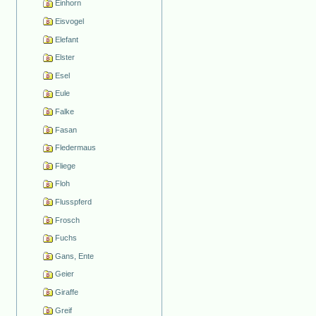
Einhorn
Eisvogel
Elefant
Elster
Esel
Eule
Falke
Fasan
Fledermaus
Fliege
Floh
Flusspferd
Frosch
Fuchs
Gans, Ente
Geier
Giraffe
Greif