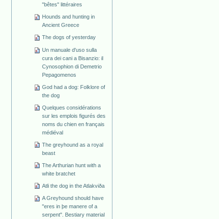
"bêtes" littéraires
Hounds and hunting in
Ancient Greece
The dogs of yesterday
Un manuale d'uso sulla
cura dei cani a Bisanzio: il
Cynosophion di Demetrio
Pepagomenos
God had a dog: Folklore of
the dog
Quelques considérations
sur les emplois figurés des
noms du chien en français
médiéval
The greyhound as a royal
beast
The Arthurian hunt with a
white bratchet
Atli the dog in the Atlakviða
A Greyhound should have
"eres in þe manere of a
serpent". Bestiary material