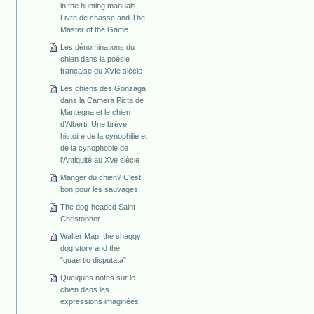
in the hunting manuals
Livre de chasse and The
Master of the Game
Les dénominations du
chien dans la poésie
française du XVIe siècle
Les chiens des Gonzaga
dans la Camera Picta de
Mantegna et le chien
d’Alberti. Une brève
histoire de la cynophilie et
de la cynophobie de
l’Antiquité au XVe siècle
Manger du chien? C'est
bon pour les sauvages!
The dog-headed Saint
Christopher
Walter Map, the shaggy
dog story and the
"quaertio disputata"
Quelques notes sur le
chien dans les
expressions imaginées