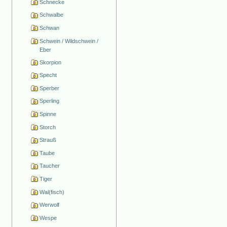
Schnecke
Schwalbe
Schwan
Schwein / Wildschwein /
Eber
Skorpion
Specht
Sperber
Sperling
Spinne
Storch
Strauß
Taube
Taucher
Tiger
Wal(fisch)
Werwolf
Wespe