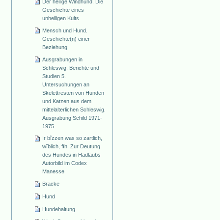
Der heilige Windhund. Die
Geschichte eines
unheiligen Kults
Mensch und Hund.
Geschichte(n) einer
Beziehung
Ausgrabungen in
Schleswig. Berichte und
Studien 5.
Untersuchungen an
Skelettresten von Hunden
und Katzen aus dem
mittelalterlichen Schleswig.
Ausgrabung Schild 1971-
1975
Ir bîzzen was so zartlich,
wîblich, fîn. Zur Deutung
des Hundes in Hadlaubs
Autorbild im Codex
Manesse
Bracke
Hund
Hundehaltung