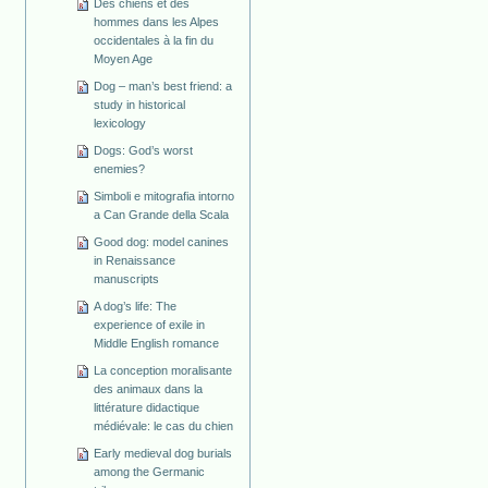
Des chiens et des
hommes dans les Alpes
occidentales à la fin du
Moyen Age
Dog – man’s best friend: a
study in historical
lexicology
Dogs: God’s worst
enemies?
Simboli e mitografia intorno
a Can Grande della Scala
Good dog: model canines
in Renaissance
manuscripts
A dog’s life: The
experience of exile in
Middle English romance
La conception moralisante
des animaux dans la
littérature didactique
médiévale: le cas du chien
Early medieval dog burials
among the Germanic