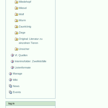
Wiedehopf
Wiesel
Wolf
Wurm
Zaunkönig
Ziege
Original: Literatur zu
einzelnen Tieren
Unsicher
VI. Quellen
Interimsfolder: Zweifelsfälle
Listenformate
Manage
Wiki
News
Events
log in