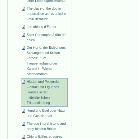
einer Lebensgemeinschaft
The place of the dog in
superstition as revealed in
Latin literature
Les chiens d'Exmer
Saint Christophe à tête de
chien
Der Hund, der Eidechsen,
Schlangen und Kröten
verbellt. Zum
Treppenaufgang der
Kanzel im Wiener
Stephansdom
Hiudan und Petitcreiu.
Gestalt und Figur des
Hundes in der
mittelalterlichen
Tristandichtung
Hund und Esel oder Natur
und Gesellschaft
The dog in prehistoric and
early historic Britain
Chiens fidèles et autres