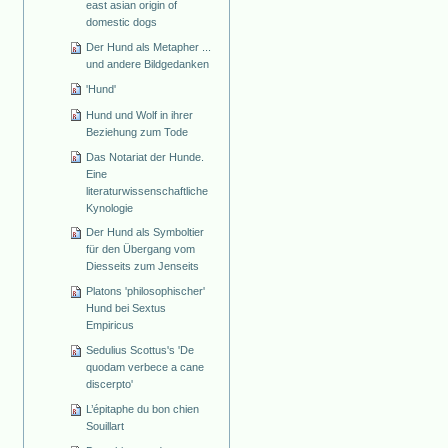
east asian origin of
domestic dogs
Der Hund als Metapher ...
und andere Bildgedanken
'Hund'
Hund und Wolf in ihrer
Beziehung zum Tode
Das Notariat der Hunde.
Eine
literaturwissenschaftliche
Kynologie
Der Hund als Symboltier
für den Übergang vom
Diesseits zum Jenseits
Platons 'philosophischer'
Hund bei Sextus
Empiricus
Sedulius Scottus's 'De
quodam verbece a cane
discerpto'
L’épitaphe du bon chien
Souillart