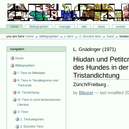
Skip
to
content.
|
Skip
Bibliographie-Portal
to
Sections
home
bibliographien
manage
wiki
news
events
navigation
Personal
tools
→
→
→
→
→
you are here:
home
bibliographien
v. tiere
2. einzelne tiere
hund
hiudan 
L. Gnädinger
(
1971
)
navigation
Hiudan und Petitcr
Home
des Hundes in der 
Bibliographien
I. Tiere im Mittelalter
Tristandichtung
II. Tiere in Tierallegorese und
Zürich/Freiburg .
Tierkunde
by
Bibuser
—
last modified
20
III. Tierdichtung
IV. Tiere in nicht-tierbestimmter
Literatur
V. Tiere
1. Tierkategorien
2. Einzelne Tiere