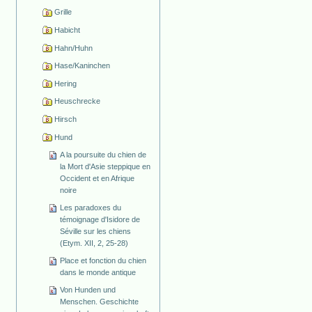
Grille
Habicht
Hahn/Huhn
Hase/Kaninchen
Hering
Heuschrecke
Hirsch
Hund
A la poursuite du chien de
la Mort d'Asie steppique en
Occident et en Afrique
noire
Les paradoxes du
témoignage d'Isidore de
Séville sur les chiens
(Etym. XII, 2, 25-28)
Place et fonction du chien
dans le monde antique
Von Hunden und
Menschen. Geschichte