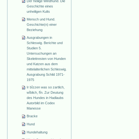
Der heilige Windhund. Die
Geschichte eines
unheiligen Kults
Mensch und Hund.
Geschichte(n) einer
Beziehung
Ausgrabungen in
Schleswig. Berichte und
Studien 5.
Untersuchungen an
Skelettresten von Hunden
und Katzen aus dem
mittelalterlichen Schleswig.
Ausgrabung Schild 1971-
1975
Ir bîzzen was so zartlich,
wîblich, fîn. Zur Deutung
des Hundes in Hadlaubs
Autorbild im Codex
Manesse
Bracke
Hund
Hundehaltung