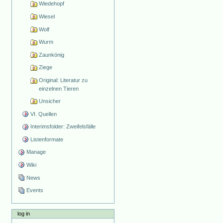
Wiedehopf
Wiesel
Wolf
Wurm
Zaunkönig
Ziege
Original: Literatur zu
einzelnen Tieren
Unsicher
VI. Quellen
Interimsfolder: Zweifelsfälle
Listenformate
Manage
Wiki
News
Events
log in