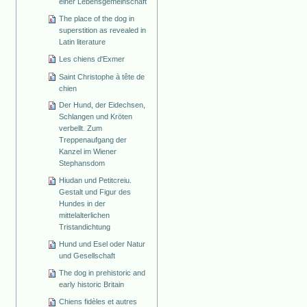
einer Lebensgemeinschaft
The place of the dog in
superstition as revealed in
Latin literature
Les chiens d'Exmer
Saint Christophe à tête de
chien
Der Hund, der Eidechsen,
Schlangen und Kröten
verbellt. Zum
Treppenaufgang der
Kanzel im Wiener
Stephansdom
Hiudan und Petitcreiu.
Gestalt und Figur des
Hundes in der
mittelalterlichen
Tristandichtung
Hund und Esel oder Natur
und Gesellschaft
The dog in prehistoric and
early historic Britain
Chiens fidèles et autres