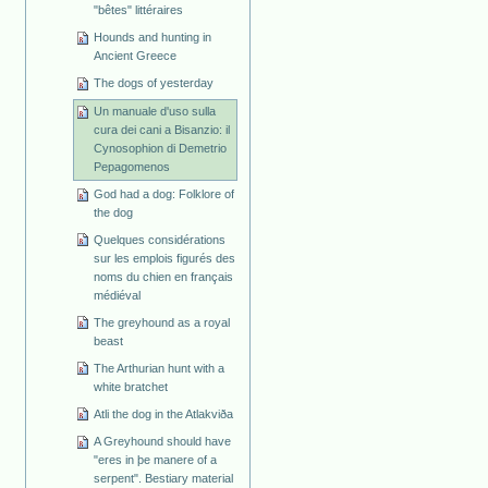
"bêtes" littéraires
Hounds and hunting in
Ancient Greece
The dogs of yesterday
Un manuale d'uso sulla
cura dei cani a Bisanzio: il
Cynosophion di Demetrio
Pepagomenos
God had a dog: Folklore of
the dog
Quelques considérations
sur les emplois figurés des
noms du chien en français
médiéval
The greyhound as a royal
beast
The Arthurian hunt with a
white bratchet
Atli the dog in the Atlakviða
A Greyhound should have
"eres in þe manere of a
serpent". Bestiary material