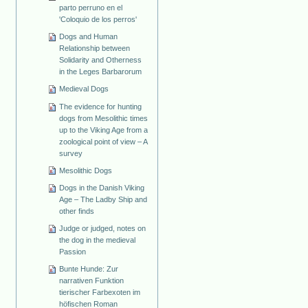
parto perruno en el
'Coloquio de los perros'
Dogs and Human
Relationship between
Solidarity and Otherness
in the Leges Barbarorum
Medieval Dogs
The evidence for hunting
dogs from Mesolithic times
up to the Viking Age from a
zoological point of view – A
survey
Mesolithic Dogs
Dogs in the Danish Viking
Age – The Ladby Ship and
other finds
Judge or judged, notes on
the dog in the medieval
Passion
Bunte Hunde: Zur
narrativen Funktion
tierischer Farbexoten im
höfischen Roman