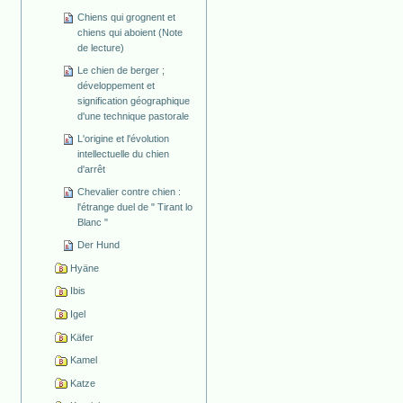
Chiens qui grognent et
chiens qui aboient (Note
de lecture)
Le chien de berger ;
développement et
signification géographique
d'une technique pastorale
L'origine et l'évolution
intellectuelle du chien
d'arrêt
Chevalier contre chien :
l'étrange duel de " Tirant lo
Blanc "
Der Hund
Hyäne
Ibis
Igel
Käfer
Kamel
Katze