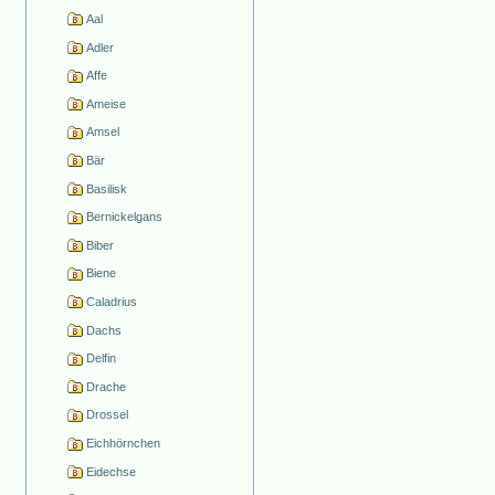
Aal
Adler
Affe
Ameise
Amsel
Bär
Basilisk
Bernickelgans
Biber
Biene
Caladrius
Dachs
Delfin
Drache
Drossel
Eichhörnchen
Eidechse