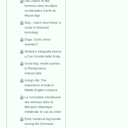
Des chiens et des
hommes dans les Alpes
occidentales à la fin du
Moyen Age
Dog – man’s best friend: a
study in historical
lexicology
Dogs: God’s worst
enemies?
Simboli e mitografia intorno
a Can Grande della Scala
Good dog: model canines
in Renaissance
manuscripts
A dog’s life: The
experience of exile in
Middle English romance
La conception moralisante
des animaux dans la
littérature didactique
médiévale: le cas du chien
Early medieval dog burials
among the Germanic