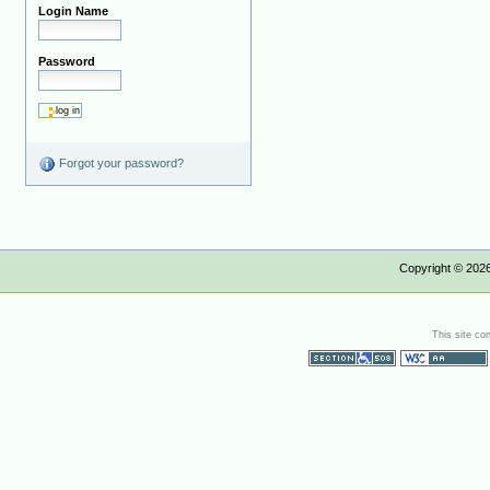
Login Name
Password
Forgot your password?
Copyright ©
202
This site co
Section 508
WCAG