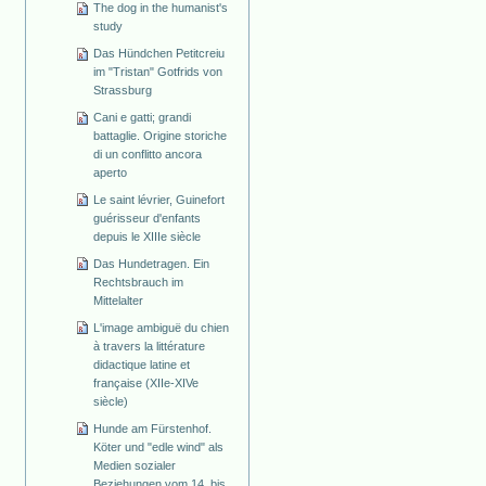
The dog in the humanist's
study
Das Hündchen Petitcreiu
im "Tristan" Gotfrids von
Strassburg
Cani e gatti; grandi
battaglie. Origine storiche
di un conflitto ancora
aperto
Le saint lévrier, Guinefort
guérisseur d'enfants
depuis le XIIIe siècle
Das Hundetragen. Ein
Rechtsbrauch im
Mittelalter
L'image ambiguë du chien
à travers la littérature
didactique latine et
française (XIIe-XIVe
siècle)
Hunde am Fürstenhof.
Köter und "edle wind" als
Medien sozialer
Beziehungen vom 14. bis