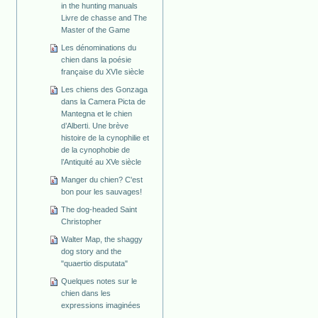
in the hunting manuals
Livre de chasse and The
Master of the Game
Les dénominations du
chien dans la poésie
française du XVIe siècle
Les chiens des Gonzaga
dans la Camera Picta de
Mantegna et le chien
d’Alberti. Une brève
histoire de la cynophilie et
de la cynophobie de
l’Antiquité au XVe siècle
Manger du chien? C'est
bon pour les sauvages!
The dog-headed Saint
Christopher
Walter Map, the shaggy
dog story and the
"quaertio disputata"
Quelques notes sur le
chien dans les
expressions imaginées