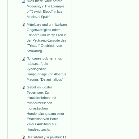
'Was there Race before
Modernity? The Example
of "Jewish Blood" in late
Medieval Spain'
Mittelbare und unmittelbare
Gegenwärtigkeit oder:
Erinnern und Vergessen in
der Petitcreiu-Episode des
"Tristan" Gottfrieds von
Straßburg
"Ut canes pulcherrimos
habeas...", die
kynologische
Hauptvorlage von Albertus
Magnus "De animalibus"
Gebell im Kloster
Tegernsee. Zur
mittelalterlichen und
frühneuzeitlichen
monastischen
Hundehaltung samt einer
Erstedition von Peter
Zalers Anleitung zur
Hundeaufzucht
Bestialidad y la palabra: El