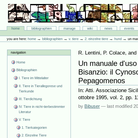
Skip
to
content.
|
Skip
Bibliographie-Portal
to
Sections
home
bibliographien
manage
wiki
news
events
navigation
Personal
tools
→
→
→
→
→
you are here:
home
bibliographien
v. tiere
2. einzelne tiere
hund
un man
R. Lentini, P. Colace, an
navigation
Un manuale d'uso s
Home
Bisanzio: il Cynos
Bibliographien
I. Tiere im Mittelalter
Pepagomenos
II. Tiere in Tierallegorese und
In: Atti. Associazione Sici
Tierkunde
ottobre 1995, vol. 2, pp. 
III. Tierdichtung
by
Bibuser
—
last modified
20
IV. Tiere in nicht-tierbestimmter
Literatur
V. Tiere
1. Tierkategorien
2. Einzelne Tiere