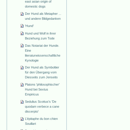
east asian origin of
domestic dogs
Der Hund als Metapher ...
und andere Bildgedanken
'Hund'
Hund und Wolf in ihrer
Beziehung zum Tode
Das Notariat der Hunde.
Eine
literaturwissenschaftliche
Kynologie
Der Hund als Symboltier
für den Übergang vom
Diesseits zum Jenseits
Platons 'philosophischer'
Hund bei Sextus
Empiricus
Sedulius Scottus's 'De
quodam verbece a cane
discerpto'
L’épitaphe du bon chien
Souillart