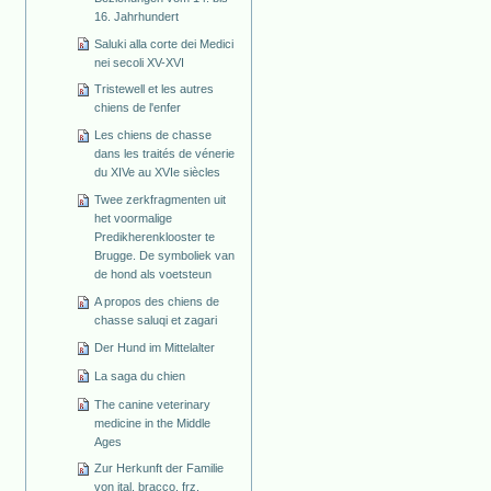
16. Jahrhundert
Saluki alla corte dei Medici
nei secoli XV-XVI
Tristewell et les autres
chiens de l'enfer
Les chiens de chasse
dans les traités de vénerie
du XIVe au XVIe siècles
Twee zerkfragmenten uit
het voormalige
Predikherenklooster te
Brugge. De symboliek van
de hond als voetsteun
A propos des chiens de
chasse saluqi et zagari
Der Hund im Mittelalter
La saga du chien
The canine veterinary
medicine in the Middle
Ages
Zur Herkunft der Familie
von ital. bracco, frz.