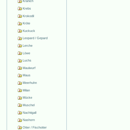
Kranich
Krebs
Krokodil
Kröte
Kuckuck
Leopard / Gepard
Lerche
Löwe
Luchs
Maulwurf
Maus
Meerhuhn
Milan
Mücke
Muschel
Nachtigall
Nashorn
Otter / Fischotter