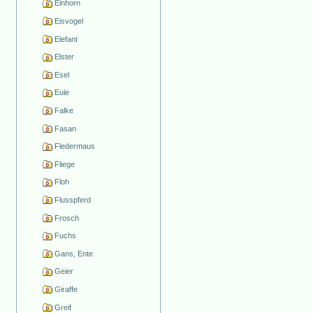
Einhorn
Eisvogel
Elefant
Elster
Esel
Eule
Falke
Fasan
Fledermaus
Fliege
Floh
Flusspferd
Frosch
Fuchs
Gans, Ente
Geier
Giraffe
Greif