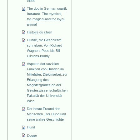
tribes
The dog in German courtly
literature. The mystical,
the magical and the loyal
animal
Histoire du chien
Hunde, die Geschichte
schrieben. Von Richard
Wagners Peps bis Bill
Clintons Buddy
Aspekte der sozialen
Funktion von Hunden im
Mittelalter. Diplomarbeit zur
Erlangung des
Magistergrades an der
Geisteswissenschaftlichen
Fakultät der Universität
Wien
Der beste Freund des
Menschen. Der Hund und
seine wahre Geschichte
Hund
Dogge