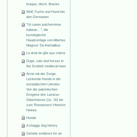
braque, dtsch. Bracke
Wolf, Fuchs und Hund bei
den Germanen
"Ut canes pulcherrimos
habeas…", die
kynologische
Hauptvorlage von Albertus
Magnus’ De Animalibus
Le droit de gîte aux chiens
Dogs, cats and horses in
the Scottish medieval town
Ärzte mit der Zunge.
Leckende Hunde in der
europäischen Literatur.
Von der patristischen
Exegese des Lazarus-
Gleichnisses (Lk. 16) bis
zum 'Romanzero' Heinrich
Heines
Hunde
A shaggy dog history
Genetic evidence for an