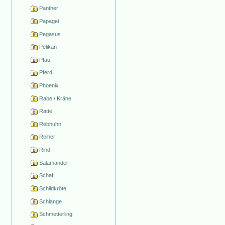
Panther
Papagei
Pegasus
Pelikan
Pfau
Pferd
Phoenix
Rabe / Krähe
Ratte
Rebhuhn
Reiher
Rind
Salamander
Schaf
Schildkröte
Schlange
Schmetterling