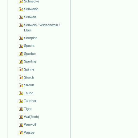
Schnecke
Schwalbe
Schwan
Schwein / Wildschwein /
Eber
Skorpion
Specht
Sperber
Sperling
Spinne
Storch
Strauß
Taube
Taucher
Tiger
Wal(fisch)
Werwolf
Wespe