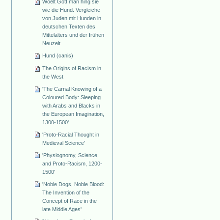
Woelt Gott man hing sie
wie die Hund. Vergleiche
von Juden mit Hunden in
deutschen Texten des
Mittelalters und der frühen
Neuzeit
Hund (canis)
The Origins of Racism in
the West
'The Carnal Knowing of a
Coloured Body: Sleeping
with Arabs and Blacks in
the European Imagination,
1300-1500'
'Proto-Racial Thought in
Medieval Science'
'Physiognomy, Science,
and Proto-Racism, 1200-
1500'
'Noble Dogs, Noble Blood:
The Invention of the
Concept of Race in the
late Middle Ages'