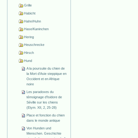
Grille
Habicht
Hahn/Huhn
Hase/Kaninchen
Hering
Heuschrecke
Hirsch
Hund
A la poursuite du chien de
la Mort d'Asie steppique en
Occident et en Afrique
noire
Les paradoxes du
témoignage d'Isidore de
Séville sur les chiens
(Etym. XII, 2, 25-28)
Place et fonction du chien
dans le monde antique
Von Hunden und
Menschen. Geschichte