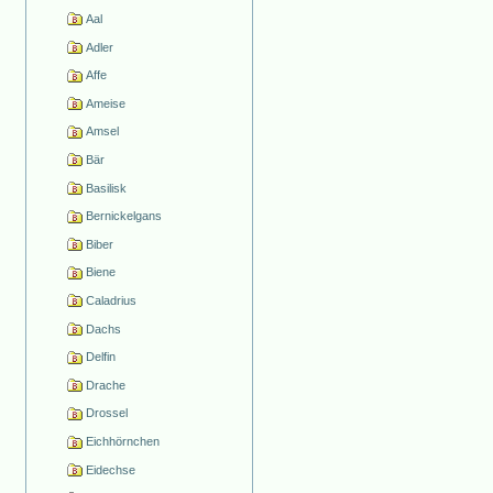
Aal
Adler
Affe
Ameise
Amsel
Bär
Basilisk
Bernickelgans
Biber
Biene
Caladrius
Dachs
Delfin
Drache
Drossel
Eichhörnchen
Eidechse