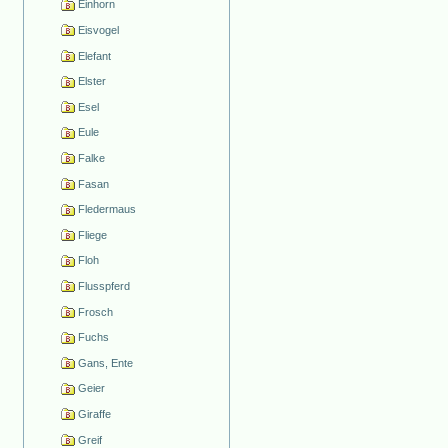
Einhorn
Eisvogel
Elefant
Elster
Esel
Eule
Falke
Fasan
Fledermaus
Fliege
Floh
Flusspferd
Frosch
Fuchs
Gans, Ente
Geier
Giraffe
Greif