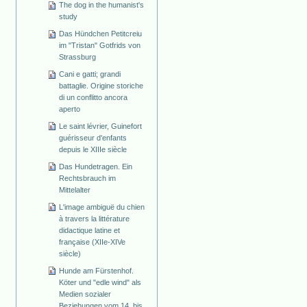
The dog in the humanist's
study
Das Hündchen Petitcreiu
im "Tristan" Gotfrids von
Strassburg
Cani e gatti; grandi
battaglie. Origine storiche
di un conflitto ancora
aperto
Le saint lévrier, Guinefort
guérisseur d'enfants
depuis le XIIIe siècle
Das Hundetragen. Ein
Rechtsbrauch im
Mittelalter
L'image ambiguë du chien
à travers la littérature
didactique latine et
française (XIIe-XIVe
siècle)
Hunde am Fürstenhof.
Köter und "edle wind" als
Medien sozialer
Beziehungen vom 14. bis