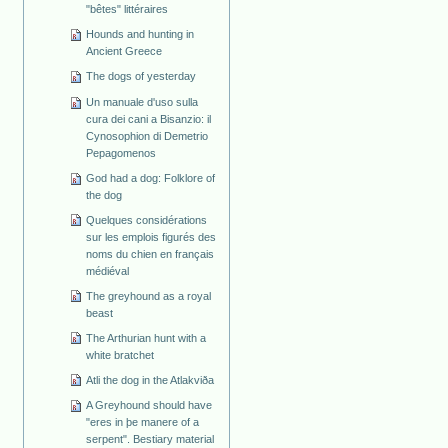
"bêtes" littéraires
Hounds and hunting in
Ancient Greece
The dogs of yesterday
Un manuale d'uso sulla
cura dei cani a Bisanzio: il
Cynosophion di Demetrio
Pepagomenos
God had a dog: Folklore of
the dog
Quelques considérations
sur les emplois figurés des
noms du chien en français
médiéval
The greyhound as a royal
beast
The Arthurian hunt with a
white bratchet
Atli the dog in the Atlakviða
A Greyhound should have
"eres in þe manere of a
serpent". Bestiary material