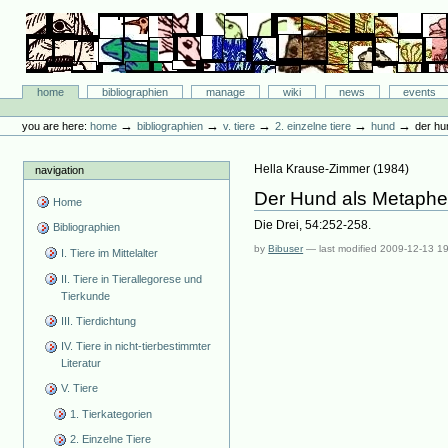
Skip
to
content.
|
Skip
Bibliographie-Portal
to
Sections
home
bibliographien
manage
wiki
news
events
navigation
Personal
tools
→
→
→
→
→
you are here:
home
bibliographien
v. tiere
2. einzelne tiere
hund
der hu
Hella Krause-Zimmer
(
1984
)
navigation
Der Hund als Metapher
Home
Die Drei, 54:252-258.
Bibliographien
by
Bibuser
—
last modified
2009-12-13 1
I. Tiere im Mittelalter
II. Tiere in Tierallegorese und
Tierkunde
III. Tierdichtung
IV. Tiere in nicht-tierbestimmter
Literatur
V. Tiere
1. Tierkategorien
2. Einzelne Tiere