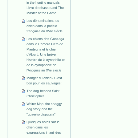
in the hunting manuals
Livre de chasse and The
Master of the Game
Les dénominations du
chien dans la poésie
française du XVIe siècle
Les chiens des Gonzaga
dans la Camera Picta de
Mantegna et le chien
d’Alberti. Une brève
histoire de la cynophilie et
de la cynophobie de
l’Antiquité au XVe siècle
Manger du chien? C'est
bon pour les sauvages!
The dog-headed Saint
Christopher
Walter Map, the shaggy
dog story and the
"quaertio disputata"
Quelques notes sur le
chien dans les
expressions imaginées