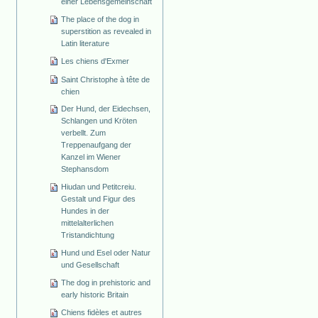
einer Lebensgemeinschaft
The place of the dog in
superstition as revealed in
Latin literature
Les chiens d'Exmer
Saint Christophe à tête de
chien
Der Hund, der Eidechsen,
Schlangen und Kröten
verbellt. Zum
Treppenaufgang der
Kanzel im Wiener
Stephansdom
Hiudan und Petitcreiu.
Gestalt und Figur des
Hundes in der
mittelalterlichen
Tristandichtung
Hund und Esel oder Natur
und Gesellschaft
The dog in prehistoric and
early historic Britain
Chiens fidèles et autres