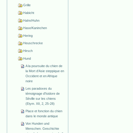
Grille
Habicht
Hahn/Huhn
Hase/Kaninchen
Hering
Heuschrecke
Hirsch
Hund
A la poursuite du chien de
la Mort d'Asie steppique en
Occident et en Afrique
noire
Les paradoxes du
témoignage d'Isidore de
Séville sur les chiens
(Etym. XII, 2, 25-28)
Place et fonction du chien
dans le monde antique
Von Hunden und
Menschen. Geschichte