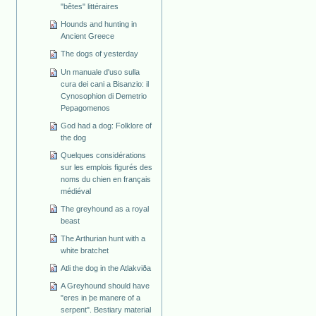
"bêtes" littéraires
Hounds and hunting in
Ancient Greece
The dogs of yesterday
Un manuale d'uso sulla
cura dei cani a Bisanzio: il
Cynosophion di Demetrio
Pepagomenos
God had a dog: Folklore of
the dog
Quelques considérations
sur les emplois figurés des
noms du chien en français
médiéval
The greyhound as a royal
beast
The Arthurian hunt with a
white bratchet
Atli the dog in the Atlakviða
A Greyhound should have
"eres in þe manere of a
serpent". Bestiary material