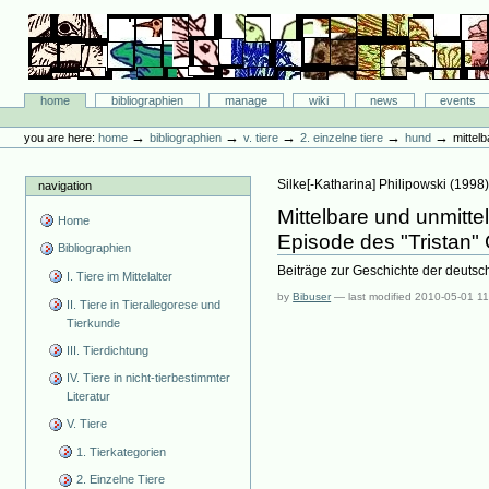
Skip
to
content.
|
Skip
Bibliographie-Portal
to
Sections
home
bibliographien
manage
wiki
news
events
navigation
Personal
tools
→
→
→
→
→
you are here:
home
bibliographien
v. tiere
2. einzelne tiere
hund
mittel
Silke[-Katharina] Philipowski
(
1998
navigation
Mittelbare und unmitte
Home
Episode des "Tristan" 
Bibliographien
Beiträge zur Geschichte der deuts
I. Tiere im Mittelalter
by
Bibuser
—
last modified
2010-05-01 11
II. Tiere in Tierallegorese und
Tierkunde
III. Tierdichtung
IV. Tiere in nicht-tierbestimmter
Literatur
V. Tiere
1. Tierkategorien
2. Einzelne Tiere