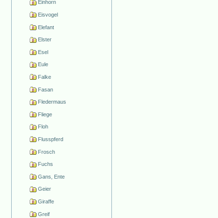
Einhorn
Eisvogel
Elefant
Elster
Esel
Eule
Falke
Fasan
Fledermaus
Fliege
Floh
Flusspferd
Frosch
Fuchs
Gans, Ente
Geier
Giraffe
Greif