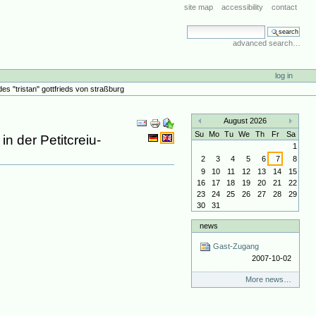
site map
accessibility
contact
search site
advanced search…
log in
es "tristan" gottfrieds von straßburg
Document
August 2026
Actions
«
»
Su
Mo
Tu
We
Th
Fr
Sa
n der Petitcreiu-
1
2
3
4
5
6
7
8
9
10
11
12
13
14
15
16
17
18
19
20
21
22
23
24
25
26
27
28
29
30
31
news
Gast-Zugang
2007-10-02
More news…