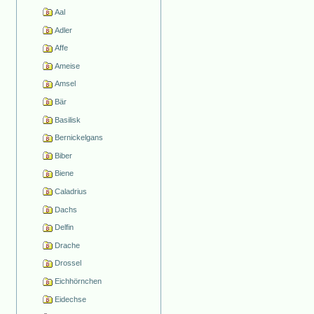
Aal
Adler
Affe
Ameise
Amsel
Bär
Basilisk
Bernickelgans
Biber
Biene
Caladrius
Dachs
Delfin
Drache
Drossel
Eichhörnchen
Eidechse