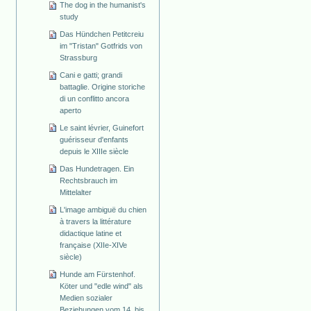
The dog in the humanist's
study
Das Hündchen Petitcreiu
im "Tristan" Gotfrids von
Strassburg
Cani e gatti; grandi
battaglie. Origine storiche
di un conflitto ancora
aperto
Le saint lévrier, Guinefort
guérisseur d'enfants
depuis le XIIIe siècle
Das Hundetragen. Ein
Rechtsbrauch im
Mittelalter
L'image ambiguë du chien
à travers la littérature
didactique latine et
française (XIIe-XIVe
siècle)
Hunde am Fürstenhof.
Köter und "edle wind" als
Medien sozialer
Beziehungen vom 14. bis