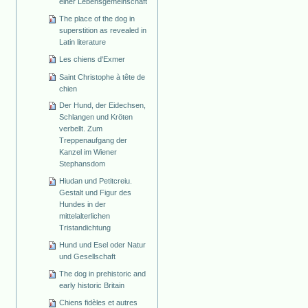
einer Lebensgemeinschaft
The place of the dog in
superstition as revealed in
Latin literature
Les chiens d'Exmer
Saint Christophe à tête de
chien
Der Hund, der Eidechsen,
Schlangen und Kröten
verbellt. Zum
Treppenaufgang der
Kanzel im Wiener
Stephansdom
Hiudan und Petitcreiu.
Gestalt und Figur des
Hundes in der
mittelalterlichen
Tristandichtung
Hund und Esel oder Natur
und Gesellschaft
The dog in prehistoric and
early historic Britain
Chiens fidèles et autres