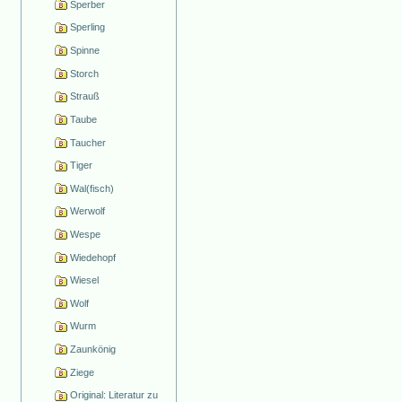
Sperber
Sperling
Spinne
Storch
Strauß
Taube
Taucher
Tiger
Wal(fisch)
Werwolf
Wespe
Wiedehopf
Wiesel
Wolf
Wurm
Zaunkönig
Ziege
Original: Literatur zu