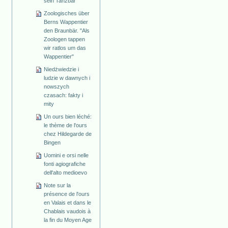
sein Tanzbär
Zoologisches über
Berns Wappentier
den Braunbär. "Als
Zoologen tappen
wir ratlos um das
Wappentier"
Niedżwiedzie i
ludzie w dawnych i
nowszych
czasach: fakty i
mity
Un ours bien léché:
le thème de l'ours
chez Hildegarde de
Bingen
Uomini e orsi nelle
fonti agiografiche
dell'alto medioevo
Note sur la
présence de l'ours
en Valais et dans le
Chablais vaudois à
la fin du Moyen Age