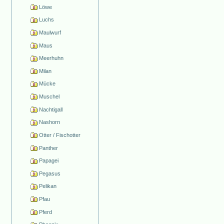
Löwe
Luchs
Maulwurf
Maus
Meerhuhn
Milan
Mücke
Muschel
Nachtigall
Nashorn
Otter / Fischotter
Panther
Papagei
Pegasus
Pelikan
Pfau
Pferd