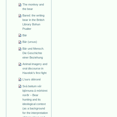
The monkey and
the bear
Bared: the writing
bear in the British
Library Bohun
Psalter
Bär
Bär (ursus)
Bär und Mensch.
Die Geschichte
einer Beziehung
Animal imagery and
oral discourse in
Havelok's first fight
L'ours détroné
Svá beitum vér
björnuna á mörkinni
norðr – Bear
hunting and its
ideological context
(as a background
for the interpretation