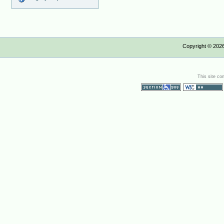
Copyright ©
202
This site co
Section 508
WCAG