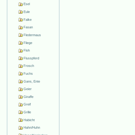
Esel
Eule
Falke
Fasan
Fledermaus
Fliege
Floh
Flusspferd
Frosch
Fuchs
Gans, Ente
Geier
Giraffe
Greif
Grille
Habicht
Hahn/Huhn