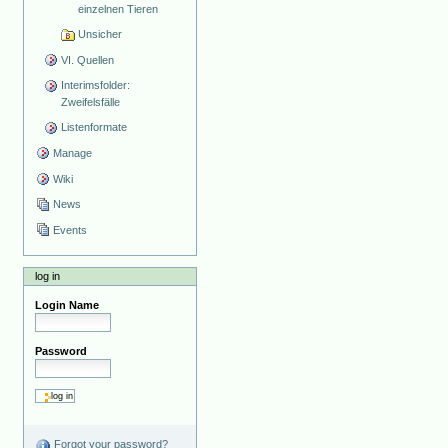
einzelnen Tieren
Unsicher
VI. Quellen
Interimsfolder:
Zweifelsfälle
Listenformate
Manage
Wiki
News
Events
log in
Login Name
Password
Forgot your password?