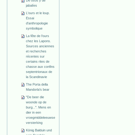
De osos y de
jabalíes
L'ours et le loup.
Essai
d'anthropologie
symbolique
La fête de l'ours
chez les Lapons.
Sources anciennes
et recherches
récentes sur
certains rites de
chasse aux confins
septentrionaux de
la Scandinavie
The Porta della
Mandorla's bear
"De beer die
woonde op de
burg...". Mens en
dier in een
vroegmiddeleeuwse
versterking
König Balduin und