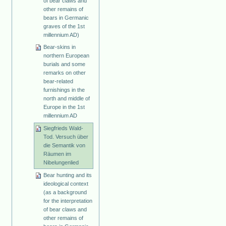
of bear claws and
other remains of
bears in Germanic
graves of the 1st
millennium AD)
Bear-skins in
northern European
burials and some
remarks on other
bear-related
furnishings in the
north and middle of
Europe in the 1st
millennium AD
Siegfrieds Wald-
Tod. Versuch über
die Semantik von
Räumen im
Nibelungenlied
Bear hunting and its
ideological context
(as a background
for the interpretation
of bear claws and
other remains of