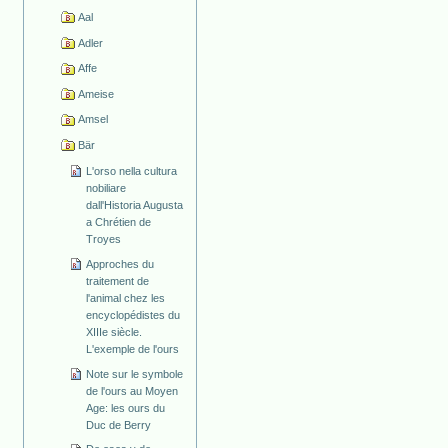
Aal
Adler
Affe
Ameise
Amsel
Bär
L'orso nella cultura
nobiliare
dall'Historia Augusta
a Chrétien de
Troyes
Approches du
traitement de
l'animal chez les
encyclopédistes du
XIIIe siècle.
L'exemple de l'ours
Note sur le symbole
de l'ours au Moyen
Age: les ours du
Duc de Berry