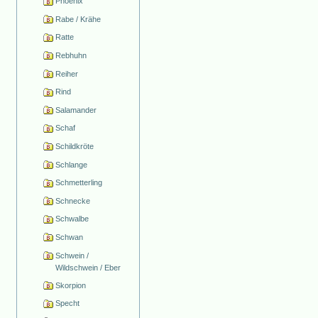
Phoenix
Rabe / Krähe
Ratte
Rebhuhn
Reiher
Rind
Salamander
Schaf
Schildkröte
Schlange
Schmetterling
Schnecke
Schwalbe
Schwan
Schwein /
Wildschwein / Eber
Skorpion
Specht