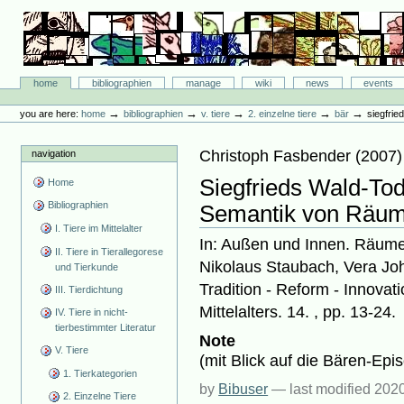
Skip
to
content.
|
Skip
Bibliographie-Portal
to
Sections
home
bibliographien
manage
wiki
news
events
navigation
Personal
tools
→
→
→
→
→
you are here:
home
bibliographien
v. tiere
2. einzelne tiere
bär
siegfrie
Christoph Fasbender
(
2007
)
navigation
Siegfrieds Wald-Tod
Home
Bibliographien
Semantik von Räum
I. Tiere im Mittelalter
In: Außen und Innen. Räume 
II. Tiere in Tierallegorese
Nikolaus Staubach, Vera Joh
und Tierkunde
Tradition - Reform - Innovat
III. Tierdichtung
Mittelalters. 14. , pp. 13-24.
IV. Tiere in nicht-
tierbestimmter Literatur
Note
V. Tiere
(mit Blick auf die Bären-Epi
1. Tierkategorien
by
Bibuser
—
last modified
2020
2. Einzelne Tiere