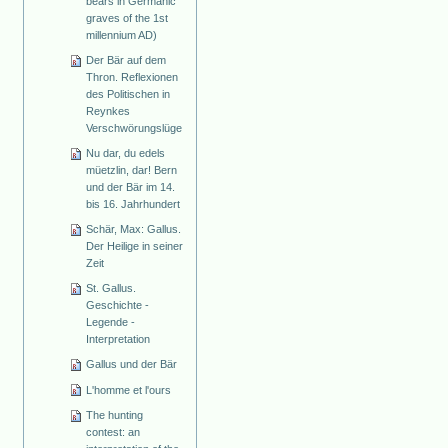
bears in Germanic
graves of the 1st
millennium AD)
Der Bär auf dem
Thron. Reflexionen
des Politischen in
Reynkes
Verschwörungslüge
Nu dar, du edels
müetzlin, dar! Bern
und der Bär im 14.
bis 16. Jahrhundert
Schär, Max: Gallus.
Der Heilige in seiner
Zeit
St. Gallus.
Geschichte -
Legende -
Interpretation
Gallus und der Bär
L'homme et l'ours
The hunting
contest: an