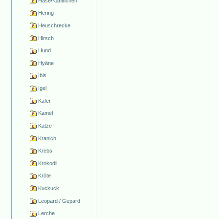
Hase/Kaninchen
Hering
Heuschrecke
Hirsch
Hund
Hyäne
Ibis
Igel
Käfer
Kamel
Katze
Kranich
Krebs
Krokodil
Kröte
Kuckuck
Leopard / Gepard
Lerche