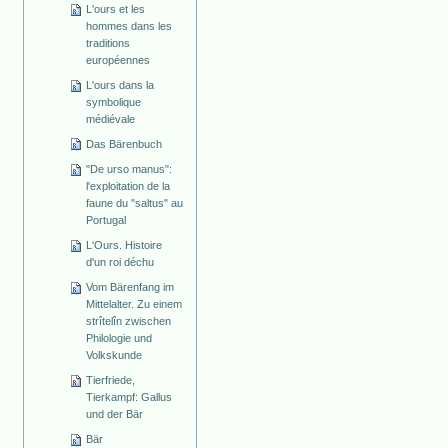
L'ours et les
hommes dans les
traditions
européennes
L'ours dans la
symbolique
médiévale
Das Bärenbuch
"De urso manus":
l'exploitation de la
faune du "saltus" au
Portugal
L'Ours. Histoire
d'un roi déchu
Vom Bärenfang im
Mittelalter. Zu einem
strîtelîn zwischen
Philologie und
Volkskunde
Tierfriede,
Tierkampf: Gallus
und der Bär
Bär