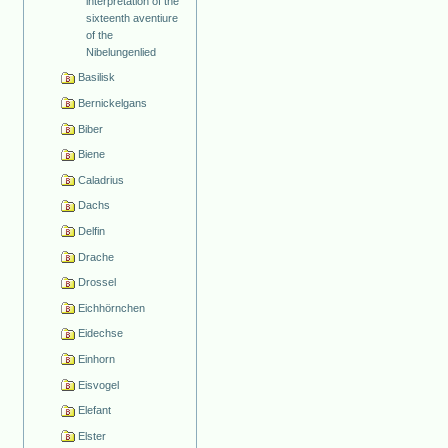
interpretation of the
sixteenth aventiure
of the
Nibelungenlied
Basilisk
Bernickelgans
Biber
Biene
Caladrius
Dachs
Delfin
Drache
Drossel
Eichhörnchen
Eidechse
Einhorn
Eisvogel
Elefant
Elster