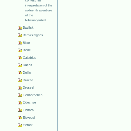
contest: an
interpretation of the
sixteenth aventiure
of the
Nibelungenlied
Basilisk
Bernickelgans
Biber
Biene
Caladrius
Dachs
Delfin
Drache
Drossel
Eichhörnchen
Eidechse
Einhorn
Eisvogel
Elefant