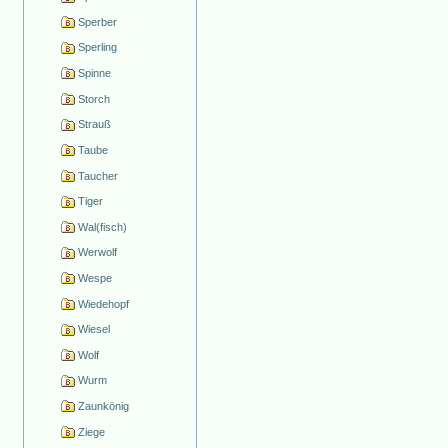
Sperber
Sperling
Spinne
Storch
Strauß
Taube
Taucher
Tiger
Wal(fisch)
Werwolf
Wespe
Wiedehopf
Wiesel
Wolf
Wurm
Zaunkönig
Ziege