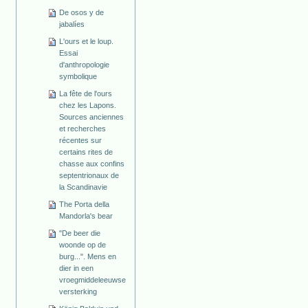
De osos y de
jabalíes
L'ours et le loup.
Essai
d'anthropologie
symbolique
La fête de l'ours
chez les Lapons.
Sources anciennes
et recherches
récentes sur
certains rites de
chasse aux confins
septentrionaux de
la Scandinavie
The Porta della
Mandorla's bear
"De beer die
woonde op de
burg...". Mens en
dier in een
vroegmiddeleeuwse
versterking