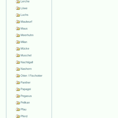
Lerche
Löwe
Luchs
Maulwurf
Maus
Meerhuhn
Milan
Mücke
Muschel
Nachtigall
Nashorn
Otter / Fischotter
Panther
Papagei
Pegasus
Pelikan
Pfau
Pferd