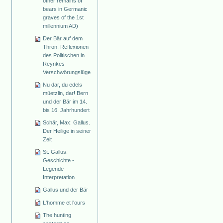
other remains of
bears in Germanic
graves of the 1st
millennium AD)
Der Bär auf dem
Thron. Reflexionen
des Politischen in
Reynkes
Verschwörungslüge
Nu dar, du edels
müetzlin, dar! Bern
und der Bär im 14.
bis 16. Jahrhundert
Schär, Max: Gallus.
Der Heilige in seiner
Zeit
St. Gallus.
Geschichte -
Legende -
Interpretation
Gallus und der Bär
L'homme et l'ours
The hunting