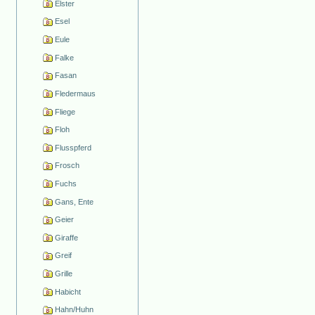
Elster
Esel
Eule
Falke
Fasan
Fledermaus
Fliege
Floh
Flusspferd
Frosch
Fuchs
Gans, Ente
Geier
Giraffe
Greif
Grille
Habicht
Hahn/Huhn