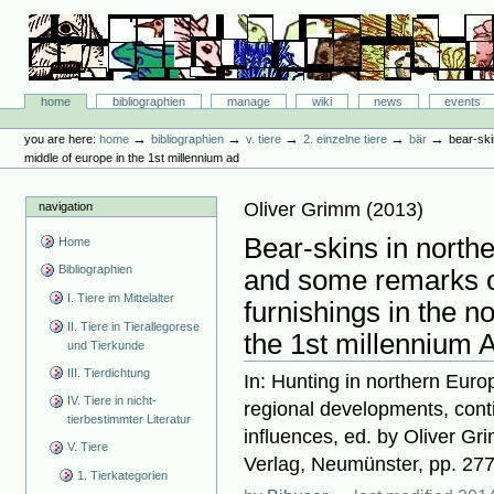
Skip
to
content.
|
Skip
Bibliographie-Portal
to
Sections
home
bibliographien
manage
wiki
news
events
navigation
Personal
tools
→
→
→
→
→
you are here:
home
bibliographien
v. tiere
2. einzelne tiere
bär
bear-ski
middle of europe in the 1st millennium ad
Oliver Grimm
(
2013
)
navigation
Bear-skins in north
Home
Bibliographien
and some remarks o
I. Tiere im Mittelalter
furnishings in the n
II. Tiere in Tierallegorese
the 1st millennium 
und Tierkunde
III. Tierdichtung
In: Hunting in northern Euro
IV. Tiere in nicht-
regional developments, cont
tierbestimmter Literatur
influences, ed. by Oliver G
V. Tiere
Verlag, Neumünster, pp. 27
1. Tierkategorien