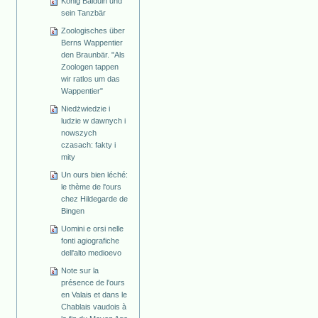
König Balduin und
sein Tanzbär
Zoologisches über
Berns Wappentier
den Braunbär. "Als
Zoologen tappen
wir ratlos um das
Wappentier"
Niedżwiedzie i
ludzie w dawnych i
nowszych
czasach: fakty i
mity
Un ours bien léché:
le thème de l'ours
chez Hildegarde de
Bingen
Uomini e orsi nelle
fonti agiografiche
dell'alto medioevo
Note sur la
présence de l'ours
en Valais et dans le
Chablais vaudois à