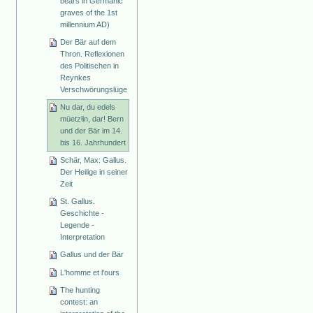
bears in Germanic
graves of the 1st
millennium AD)
Der Bär auf dem
Thron. Reflexionen
des Politischen in
Reynkes
Verschwörungslüge
Nu dar, du edels
müetzlin, dar! Bern
und der Bär im 14.
bis 16. Jahrhundert
Schär, Max: Gallus.
Der Heilige in seiner
Zeit
St. Gallus.
Geschichte -
Legende -
Interpretation
Gallus und der Bär
L'homme et l'ours
The hunting
contest: an