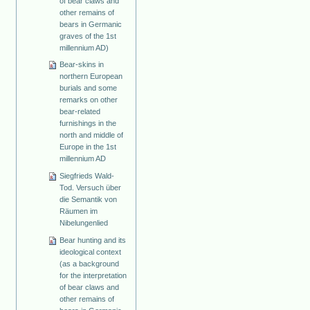
of bear claws and
other remains of
bears in Germanic
graves of the 1st
millennium AD)
Bear-skins in
northern European
burials and some
remarks on other
bear-related
furnishings in the
north and middle of
Europe in the 1st
millennium AD
Siegfrieds Wald-
Tod. Versuch über
die Semantik von
Räumen im
Nibelungenlied
Bear hunting and its
ideological context
(as a background
for the interpretation
of bear claws and
other remains of