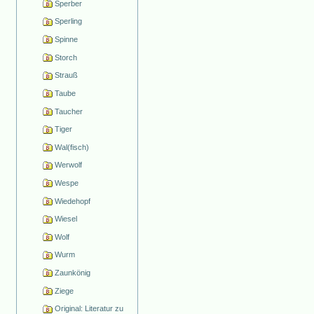
Sperber
Sperling
Spinne
Storch
Strauß
Taube
Taucher
Tiger
Wal(fisch)
Werwolf
Wespe
Wiedehopf
Wiesel
Wolf
Wurm
Zaunkönig
Ziege
Original: Literatur zu