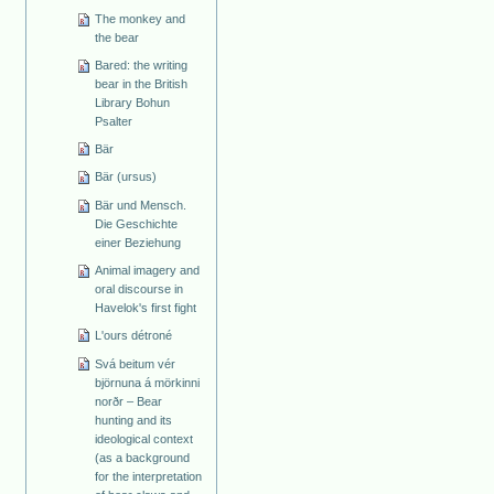
The monkey and
the bear
Bared: the writing
bear in the British
Library Bohun
Psalter
Bär
Bär (ursus)
Bär und Mensch.
Die Geschichte
einer Beziehung
Animal imagery and
oral discourse in
Havelok's first fight
L'ours détroné
Svá beitum vér
björnuna á mörkinni
norðr – Bear
hunting and its
ideological context
(as a background
for the interpretation