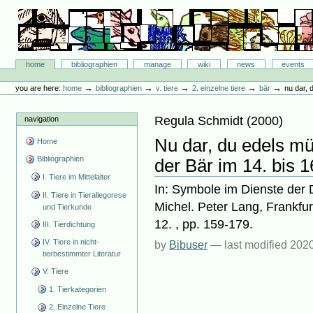
Skip
to
content.
|
Skip
Bibliographie-Portal
to
Sections
home
bibliographien
manage
wiki
news
events
navigation
Personal
tools
→
→
→
→
→
you are here:
home
bibliographien
v. tiere
2. einzelne tiere
bär
nu dar, 
Regula Schmidt
(
2000
)
navigation
Nu dar, du edels mü
Home
Bibliographien
der Bär im 14. bis 
I. Tiere im Mittelalter
In: Symbole im Dienste der D
II. Tiere in Tierallegorese
Michel. Peter Lang, Frankfur
und Tierkunde
12. , pp. 159-179.
III. Tierdichtung
IV. Tiere in nicht-
by
Bibuser
—
last modified
2020
tierbestimmter Literatur
V. Tiere
1. Tierkategorien
2. Einzelne Tiere