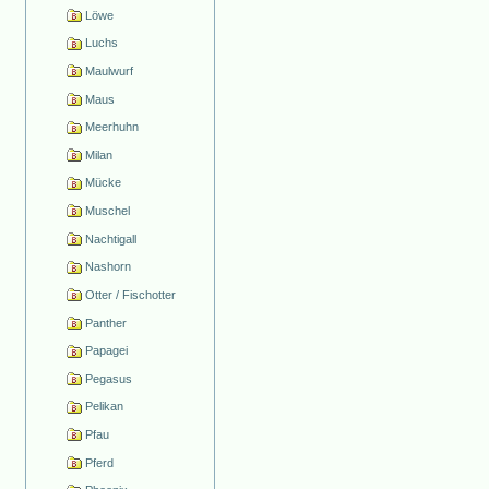
Löwe
Luchs
Maulwurf
Maus
Meerhuhn
Milan
Mücke
Muschel
Nachtigall
Nashorn
Otter / Fischotter
Panther
Papagei
Pegasus
Pelikan
Pfau
Pferd