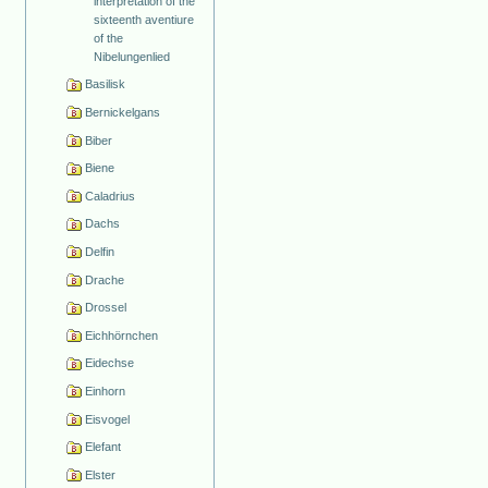
interpretation of the
sixteenth aventiure
of the
Nibelungenlied
Basilisk
Bernickelgans
Biber
Biene
Caladrius
Dachs
Delfin
Drache
Drossel
Eichhörnchen
Eidechse
Einhorn
Eisvogel
Elefant
Elster