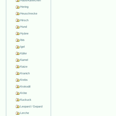
Hase/Kaninchen
Hering
Heuschrecke
Hirsch
Hund
Hyäne
Ibis
Igel
Käfer
Kamel
Katze
Kranich
Krebs
Krokodil
Kröte
Kuckuck
Leopard / Gepard
Lerche