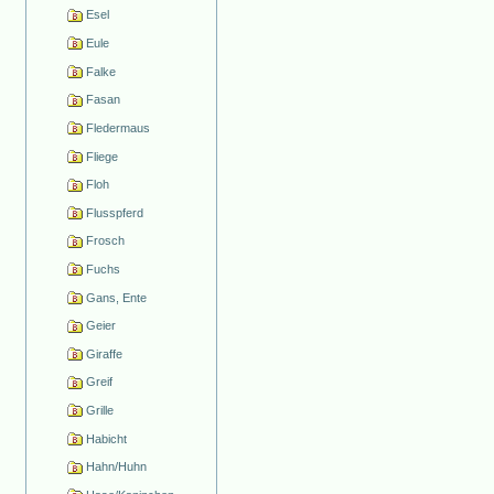
Esel
Eule
Falke
Fasan
Fledermaus
Fliege
Floh
Flusspferd
Frosch
Fuchs
Gans, Ente
Geier
Giraffe
Greif
Grille
Habicht
Hahn/Huhn