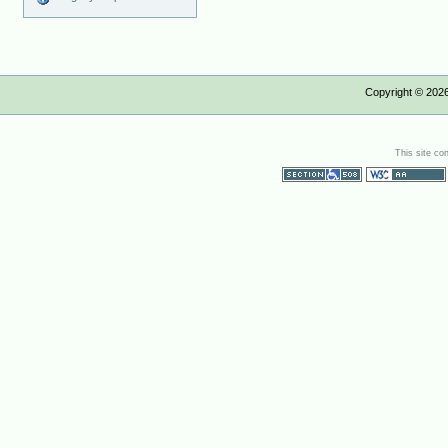
Copyright ©
202
This site co
Section 508
WCAG