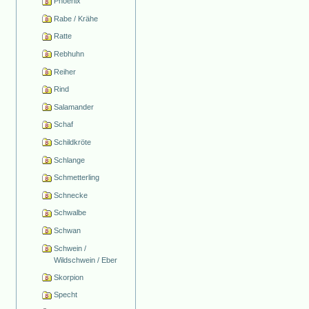
Phoenix
Rabe / Krähe
Ratte
Rebhuhn
Reiher
Rind
Salamander
Schaf
Schildkröte
Schlange
Schmetterling
Schnecke
Schwalbe
Schwan
Schwein /
Wildschwein / Eber
Skorpion
Specht