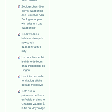
sein Tanzbär
Zoologisches über
Berns Wappentier
den Braunbär. "Als
Zoologen tappen
wir ratlos um das
Wappentier"
Niedżwiedzie i
ludzie w dawnych i
nowszych
czasach: fakty i
mity
Un ours bien léché:
le thème de l'ours
chez Hildegarde de
Bingen
Uomini e orsi nelle
fonti agiografiche
dell'alto medioevo
Note sur la
présence de l'ours
en Valais et dans le
Chablais vaudois à
la fin du Moyen Age