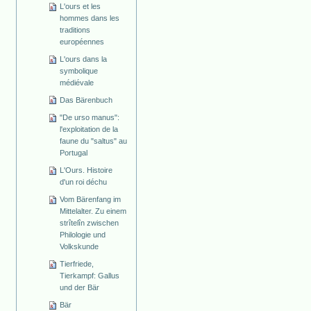
L'ours et les
hommes dans les
traditions
européennes
L'ours dans la
symbolique
médiévale
Das Bärenbuch
"De urso manus":
l'exploitation de la
faune du "saltus" au
Portugal
L'Ours. Histoire
d'un roi déchu
Vom Bärenfang im
Mittelalter. Zu einem
strîtelîn zwischen
Philologie und
Volkskunde
Tierfriede,
Tierkampf: Gallus
und der Bär
Bär