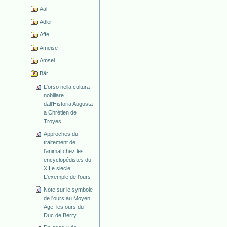
Aal
Adler
Affe
Ameise
Amsel
Bär
L'orso nella cultura
nobiliare
dall'Historia Augusta
a Chrétien de
Troyes
Approches du
traitement de
l'animal chez les
encyclopédistes du
XIIIe siècle.
L'exemple de l'ours
Note sur le symbole
de l'ours au Moyen
Age: les ours du
Duc de Berry