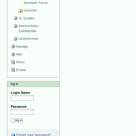
einzelnen Tieren
Unsicher
VI. Quellen
Interimsfolder:
Zweifelsfälle
Listenformate
Manage
Wiki
News
Events
log in
Login Name
Password
Forgot your password?