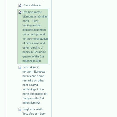
L'ours détroné
Svá beitum vér
björnuna á mörkinni
norðr – Bear
hunting and its
ideological context
(as a background
for the interpretation
of bear claws and
other remains of
bears in Germanic
graves of the 1st
millennium AD)
Bear-skins in
northern European
burials and some
remarks on other
bear-related
furnishings in the
north and middle of
Europe in the 1st
millennium AD
Siegfrieds Wald-
Tod. Versuch über