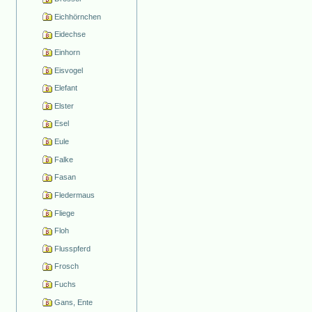
Eichhörnchen
Eidechse
Einhorn
Eisvogel
Elefant
Elster
Esel
Eule
Falke
Fasan
Fledermaus
Fliege
Floh
Flusspferd
Frosch
Fuchs
Gans, Ente