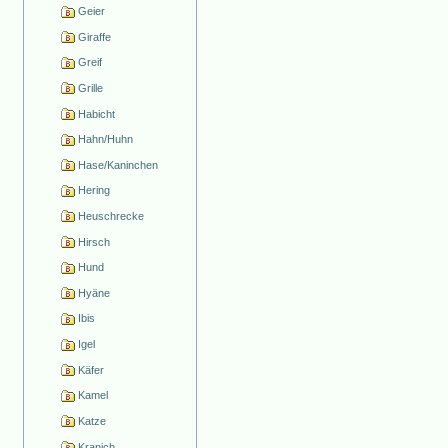
Geier
Giraffe
Greif
Grille
Habicht
Hahn/Huhn
Hase/Kaninchen
Hering
Heuschrecke
Hirsch
Hund
Hyäne
Ibis
Igel
Käfer
Kamel
Katze
Kranich