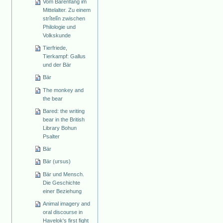
Vom Bärenfang im
Mittelalter. Zu einem
strîtelîn zwischen
Philologie und
Volkskunde
Tierfriede,
Tierkampf: Gallus
und der Bär
Bär
The monkey and
the bear
Bared: the writing
bear in the British
Library Bohun
Psalter
Bär
Bär (ursus)
Bär und Mensch.
Die Geschichte
einer Beziehung
Animal imagery and
oral discourse in
Havelok's first fight