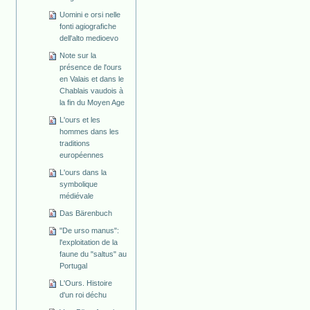
Uomini e orsi nelle
fonti agiografiche
dell'alto medioevo
Note sur la
présence de l'ours
en Valais et dans le
Chablais vaudois à
la fin du Moyen Age
L'ours et les
hommes dans les
traditions
européennes
L'ours dans la
symbolique
médiévale
Das Bärenbuch
"De urso manus":
l'exploitation de la
faune du "saltus" au
Portugal
L'Ours. Histoire
d'un roi déchu