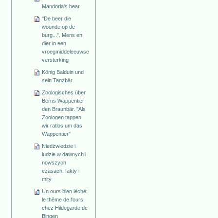
Mandorla's bear
"De beer die
woonde op de
burg...". Mens en
dier in een
vroegmiddeleeuwse
versterking
König Balduin und
sein Tanzbär
Zoologisches über
Berns Wappentier
den Braunbär. "Als
Zoologen tappen
wir ratlos um das
Wappentier"
Niedżwiedzie i
ludzie w dawnych i
nowszych
czasach: fakty i
mity
Un ours bien léché:
le thème de l'ours
chez Hildegarde de
Bingen