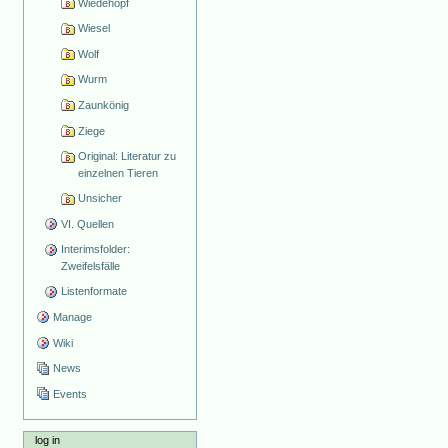
Wiedehopf
Wiesel
Wolf
Wurm
Zaunkönig
Ziege
Original: Literatur zu
einzelnen Tieren
Unsicher
VI. Quellen
Interimsfolder:
Zweifelsfälle
Listenformate
Manage
Wiki
News
Events
log in