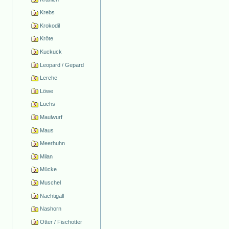
Krebs
Krokodil
Kröte
Kuckuck
Leopard / Gepard
Lerche
Löwe
Luchs
Maulwurf
Maus
Meerhuhn
Milan
Mücke
Muschel
Nachtigall
Nashorn
Otter / Fischotter