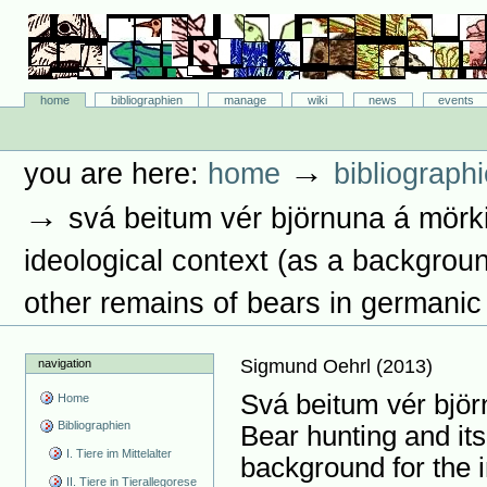
Skip
to
content.
|
Skip
Bibliographie-Portal
to
Sections
home
bibliographien
manage
wiki
news
events
navigation
Personal
tools
→
you are here:
home
bibliograph
→
svá beitum vér björnuna á mörki
ideological context (as a backgroun
other remains of bears in germanic
Sigmund Oehrl
(
2013
)
navigation
Svá beitum vér björ
Home
Bibliographien
Bear hunting and its
I. Tiere im Mittelalter
background for the i
II. Tiere in Tierallegorese