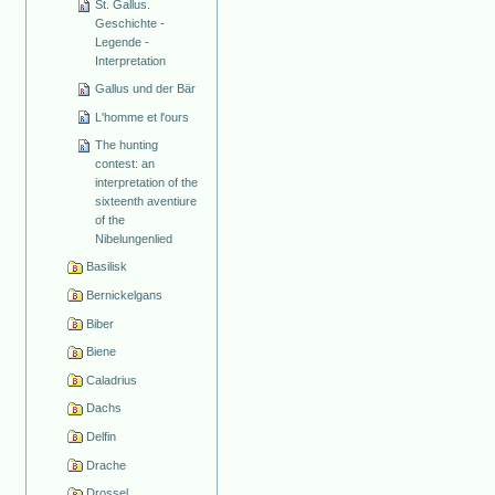
St. Gallus.
Geschichte -
Legende -
Interpretation
Gallus und der Bär
L'homme et l'ours
The hunting
contest: an
interpretation of the
sixteenth aventiure
of the
Nibelungenlied
Basilisk
Bernickelgans
Biber
Biene
Caladrius
Dachs
Delfin
Drache
Drossel