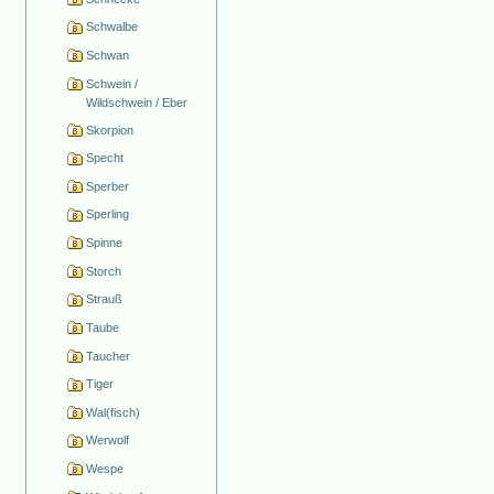
Schwalbe
Schwan
Schwein /
Wildschwein / Eber
Skorpion
Specht
Sperber
Sperling
Spinne
Storch
Strauß
Taube
Taucher
Tiger
Wal(fisch)
Werwolf
Wespe