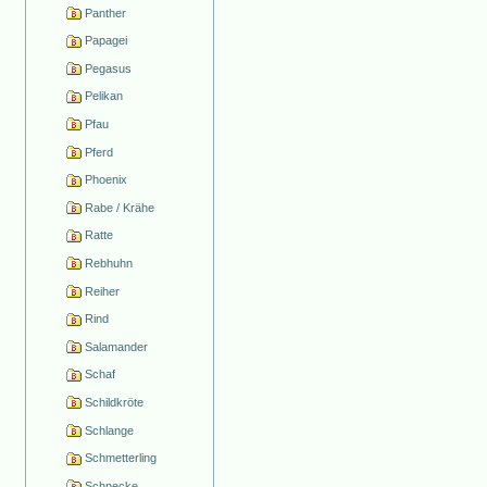
Panther
Papagei
Pegasus
Pelikan
Pfau
Pferd
Phoenix
Rabe / Krähe
Ratte
Rebhuhn
Reiher
Rind
Salamander
Schaf
Schildkröte
Schlange
Schmetterling
Schnecke