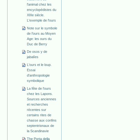
l'animal chez les
encyclopédistes du
XIIIe siècle.
L'exemple de l'ours
Note sur le symbole
de l'ours au Moyen
Age: les ours du
Duc de Berry
De osos y de
jabalíes
L'ours et le loup.
Essai
d'anthropologie
symbolique
La fête de l'ours
chez les Lapons.
Sources anciennes
et recherches
récentes sur
certains rites de
chasse aux confins
septentrionaux de
la Scandinavie
The Porta della