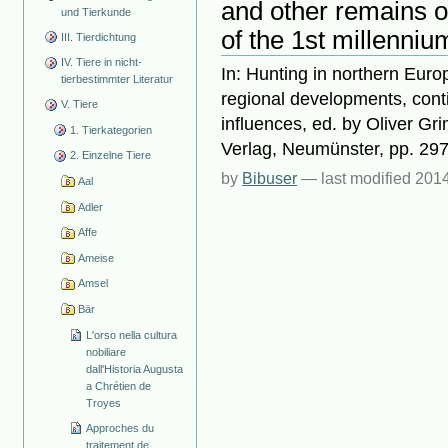
and other remains o
und Tierkunde
of the 1st millenni
III. Tierdichtung
IV. Tiere in nicht-
In: Hunting in northern Euro
tierbestimmter Literatur
regional developments, cont
V. Tiere
influences, ed. by Oliver G
1. Tierkategorien
Verlag, Neumünster, pp. 29
2. Einzelne Tiere
by
Bibuser
—
last modified
2014
Aal
Adler
Affe
Ameise
Amsel
Bär
L'orso nella cultura
nobiliare
dall'Historia Augusta
a Chrétien de
Troyes
Approches du
traitement de