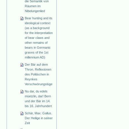
die Semantik von
Räumen im
Nibelungenlied
Bear hunting and its
ideological context
(as a background
for the interpretation
of bear claws and
other remains of
bears in Germanic
graves of the 1st
millennium AD)
Der Bär auf dem
Thron. Reflexionen
des Politischen in
Reynkes
Verschwörungslüge
Nu dar, du edels
müetzlin, dar! Bern
und der Bär im 14.
bis 16. Jahrhundert
Schär, Max: Gallus.
Der Heilige in seiner
Zeit