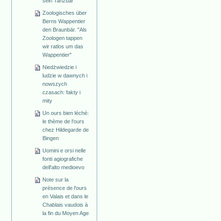
sein Tanzbär
Zoologisches über
Berns Wappentier
den Braunbär. "Als
Zoologen tappen
wir ratlos um das
Wappentier"
Niedżwiedzie i
ludzie w dawnych i
nowszych
czasach: fakty i
mity
Un ours bien léché:
le thème de l'ours
chez Hildegarde de
Bingen
Uomini e orsi nelle
fonti agiografiche
dell'alto medioevo
Note sur la
présence de l'ours
en Valais et dans le
Chablais vaudois à
la fin du Moyen Age