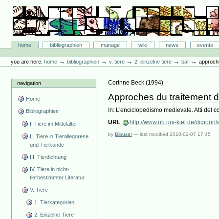
Skip
to
content.
|
Skip
Bibliographie-Portal
to
Sections
home
bibliographien
manage
wiki
news
events
navigation
Personal
tools
→
→
→
→
→
you are here:
home
bibliographien
v. tiere
2. einzelne tiere
bär
approche
Corinne Beck
(
1994
)
navigation
Approches du traitement de
Home
In: L'enciclopedismo medievale. Atti de
Bibliographien
URL
http://www.ub.uni-kiel.de/digiport
I. Tiere im Mittelalter
by
Bibuser
—
last modified
2010-02-07 17:45
II. Tiere in Tierallegorese
und Tierkunde
III. Tierdichtung
IV. Tiere in nicht-
tierbestimmter Literatur
V. Tiere
1. Tierkategorien
2. Einzelne Tiere