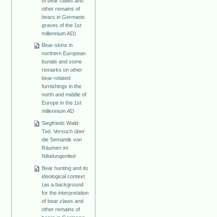
of bear claws and
other remains of
bears in Germanic
graves of the 1st
millennium AD)
Bear-skins in
northern European
burials and some
remarks on other
bear-related
furnishings in the
north and middle of
Europe in the 1st
millennium AD
Siegfrieds Wald-
Tod. Versuch über
die Semantik von
Räumen im
Nibelungenlied
Bear hunting and its
ideological context
(as a background
for the interpretation
of bear claws and
other remains of