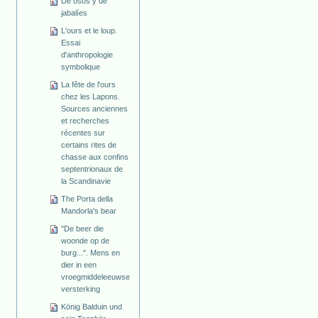
De osos y de
jabalíes
L'ours et le loup.
Essai
d'anthropologie
symbolique
La fête de l'ours
chez les Lapons.
Sources anciennes
et recherches
récentes sur
certains rites de
chasse aux confins
septentrionaux de
la Scandinavie
The Porta della
Mandorla's bear
"De beer die
woonde op de
burg...". Mens en
dier in een
vroegmiddeleeuwse
versterking
König Balduin und