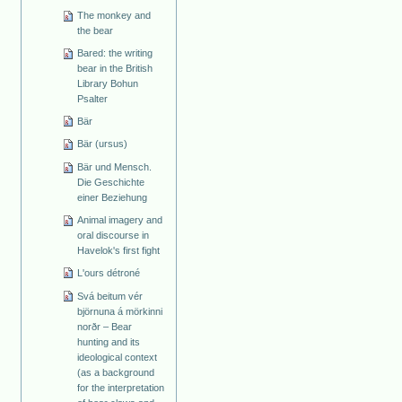
The monkey and
the bear
Bared: the writing
bear in the British
Library Bohun
Psalter
Bär
Bär (ursus)
Bär und Mensch.
Die Geschichte
einer Beziehung
Animal imagery and
oral discourse in
Havelok's first fight
L'ours détroné
Svá beitum vér
björnuna á mörkinni
norðr – Bear
hunting and its
ideological context
(as a background
for the interpretation