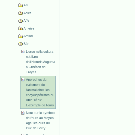
Aal
Adler
Affe
Ameise
Amsel
Bär
L'orso nella cultura
nobiliare
dall'Historia Augusta
a Chrétien de
Troyes
Approches du
traitement de
l'animal chez les
encyclopédistes du
XIIIe siècle.
L'exemple de l'ours
Note sur le symbole
de l'ours au Moyen
Age: les ours du
Duc de Berry