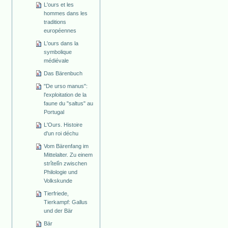
L'ours et les
hommes dans les
traditions
européennes
L'ours dans la
symbolique
médiévale
Das Bärenbuch
"De urso manus":
l'exploitation de la
faune du "saltus" au
Portugal
L'Ours. Histoire
d'un roi déchu
Vom Bärenfang im
Mittelalter. Zu einem
strîtelîn zwischen
Philologie und
Volkskunde
Tierfriede,
Tierkampf: Gallus
und der Bär
Bär