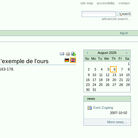
site map
accessibility
contact
search site
advanced search…
log in
Document
August 2026
Actions
«
»
Su
Mo
Tu
We
Th
Fr
Sa
L'exemple de l'ours
1
 163-178.
2
3
4
5
6
7
8
9
10
11
12
13
14
15
16
17
18
19
20
21
22
23
24
25
26
27
28
29
30
31
news
Gast-Zugang
2007-10-02
More news…