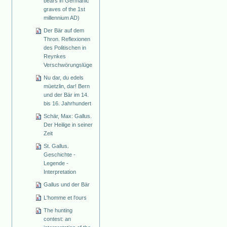
bears in Germanic
graves of the 1st
millennium AD)
Der Bär auf dem
Thron. Reflexionen
des Politischen in
Reynkes
Verschwörungslüge
Nu dar, du edels
müetzlin, dar! Bern
und der Bär im 14.
bis 16. Jahrhundert
Schär, Max: Gallus.
Der Heilige in seiner
Zeit
St. Gallus.
Geschichte -
Legende -
Interpretation
Gallus und der Bär
L'homme et l'ours
The hunting
contest: an