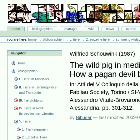
Skip
to
content.
|
Skip
Bibliographie-Portal
to
Sections
home
bibliographien
manage
wiki
news
events
navigation
Personal
tools
→
→
→
→
you are here:
home
bibliographien
v. tiere
2. einzelne tiere
schwein / wilds
Wilfried Schouwink
(
1987
)
navigation
The wild pig in medi
Home
Bibliographien
How a pagan devil b
I. Tiere im Mittelalter
In: Atti del V Colloquio dell
II. Tiere in Tierallegorese
Fabliau Society, Torino / St
und Tierkunde
Alessandro Vitale-Brovarone
III. Tierdichtung
Alessandria, pp. 301-312.
IV. Tiere in nicht-
tierbestimmter Literatur
by
Bibuser
—
last modified
2009-0
V. Tiere
1. Tierkategorien
2. Einzelne Tiere