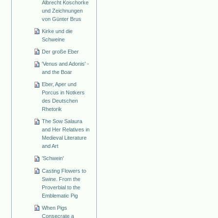
Albrecht Koschorke
und Zeichnungen
von Günter Brus
Kirke und die
Schweine
Der große Eber
'Venus and Adonis' -
and the Boar
Eber, Aper und
Porcus in Notkers
des Deutschen
Rhetorik
The Sow Salaura
and Her Relatives in
Medieval Literature
and Art
'Schwein'
Casting Flowers to
Swine. From the
Proverbial to the
Emblematic Pig
When Pigs
Consecrate a