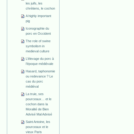
les juifs, les
chrétiens, le cochon
A highly important
pig
Iconographie du
porc en Occident
The role of swine
symbolism in
medieval culture
L’élevage du porc à
l’époque médiévale
Hasard, taphonomie
ou redevance ? Le
cas du porc
médiéval
La truie, ses
pourceaux… et le
cochon dans la
Moralité de Bien
Advisé Mal Advisé
Saint Antoine, les
pourceaux et le
vieux Paris