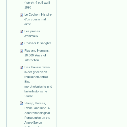
(Isère), 4 et 5 avril
1998
Le Cochon. Histoire
d'un cousin mal
aimé
Les procès
d'animaux
Chasser le sanglier
Pigs and Humans.
10,000 Years of
Interaction
Das Hausschwein
in der griechisch-
römischen Antike.
Eine
morphologische und
kulturhistorische
Studie
Sheep, Horses,
Swine, and Kine. A
Zooarchaeological
Perspective on the
Anglo-Saxon