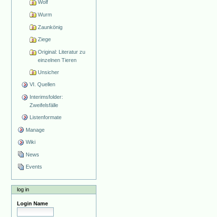
Wolf
Wurm
Zaunkönig
Ziege
Original: Literatur zu
einzelnen Tieren
Unsicher
VI. Quellen
Interimsfolder:
Zweifelsfälle
Listenformate
Manage
Wiki
News
Events
log in
Login Name