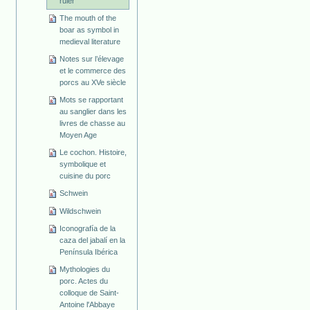
ruler
The mouth of the
boar as symbol in
medieval literature
Notes sur l’élevage
et le commerce des
porcs au XVe siècle
Mots se rapportant
au sanglier dans les
livres de chasse au
Moyen Age
Le cochon. Histoire,
symbolique et
cuisine du porc
Schwein
Wildschwein
Iconografía de la
caza del jabalí en la
Península Ibérica
Mythologies du
porc. Actes du
colloque de Saint-
Antoine l'Abbaye