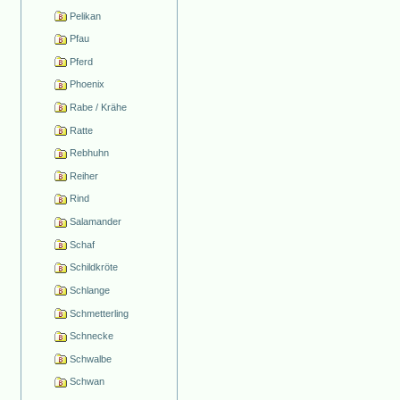
Pelikan
Pfau
Pferd
Phoenix
Rabe / Krähe
Ratte
Rebhuhn
Reiher
Rind
Salamander
Schaf
Schildkröte
Schlange
Schmetterling
Schnecke
Schwalbe
Schwan