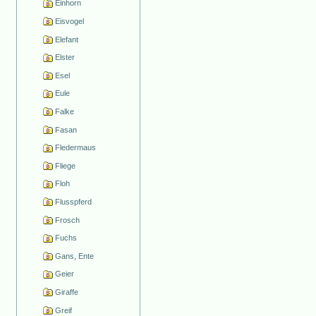
Einhorn
Eisvogel
Elefant
Elster
Esel
Eule
Falke
Fasan
Fledermaus
Fliege
Floh
Flusspferd
Frosch
Fuchs
Gans, Ente
Geier
Giraffe
Greif