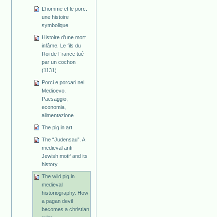
L’homme et le porc:
une histoire
symbolique
Histoire d’une mort
infâme. Le fils du
Roi de France tué
par un cochon
(1131)
Porci e porcari nel
Medioevo.
Paesaggio,
economia,
alimentazione
The pig in art
The “Judensau”. A
medieval anti-
Jewish motif and its
history
The wild pig in
medieval
historiography. How
a pagan devil
becomes a christian