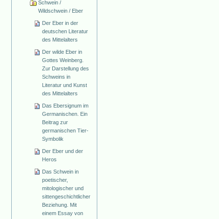
Schwein /
Wildschwein / Eber
Der Eber in der
deutschen Literatur
des Mittelalters
Der wilde Eber in
Gottes Weinberg.
Zur Darstellung des
Schweins in
Literatur und Kunst
des Mittelalters
Das Ebersignum im
Germanischen. Ein
Beitrag zur
germanischen Tier-
Symbolik
Der Eber und der
Heros
Das Schwein in
poetischer,
mitologischer und
sittengeschichtlicher
Beziehung. Mit
einem Essay von