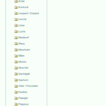
Kröte
Kuckuck
Leopard / Gepard
Lerche
Löwe
Luchs
Maulwurf
Maus
Meerhuhn
Milan
Mücke
Muschel
Nachtigall
Nashorn
Otter / Fischotter
Panther
Papagei
Pegasus