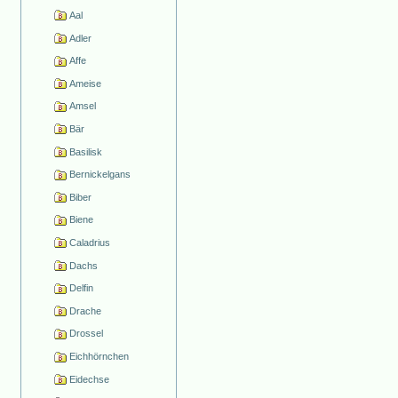
Aal
Adler
Affe
Ameise
Amsel
Bär
Basilisk
Bernickelgans
Biber
Biene
Caladrius
Dachs
Delfin
Drache
Drossel
Eichhörnchen
Eidechse