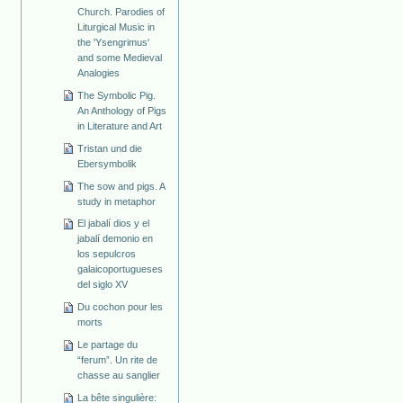
Church. Parodies of
Liturgical Music in
the 'Ysengrimus'
and some Medieval
Analogies
The Symbolic Pig.
An Anthology of Pigs
in Literature and Art
Tristan und die
Ebersymbolik
The sow and pigs. A
study in metaphor
El jabalí dios y el
jabalí demonio en
los sepulcros
galaicoportugueses
del siglo XV
Du cochon pour les
morts
Le partage du
“ferum”. Un rite de
chasse au sanglier
La bête singulière: