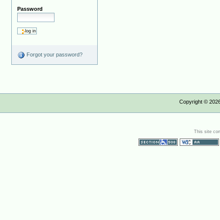
Password
Forgot your password?
Copyright ©
202
This site co
Section 508
WCAG