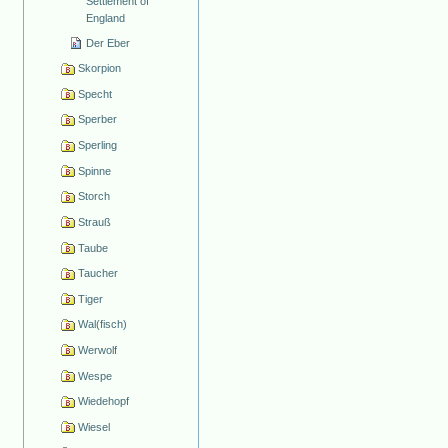
Settlement of
England
Der Eber
Skorpion
Specht
Sperber
Sperling
Spinne
Storch
Strauß
Taube
Taucher
Tiger
Wal(fisch)
Werwolf
Wespe
Wiedehopf
Wiesel