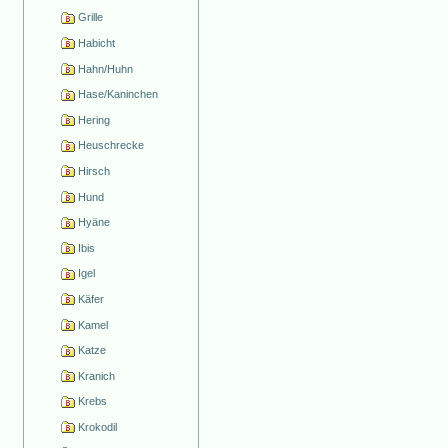
Grille
Habicht
Hahn/Huhn
Hase/Kaninchen
Hering
Heuschrecke
Hirsch
Hund
Hyäne
Ibis
Igel
Käfer
Kamel
Katze
Kranich
Krebs
Krokodil