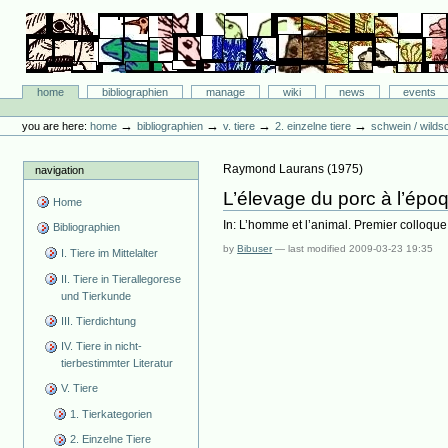
Skip
to
content.
|
Skip
Bibliographie-Portal
to
Sections
home
bibliographien
manage
wiki
news
events
navigation
Personal
tools
→
→
→
→
you are here:
home
bibliographien
v. tiere
2. einzelne tiere
schwein / wilds
Raymond Laurans
(
1975
)
navigation
L’élevage du porc à l’ép
Home
In: L’homme et l’animal. Premier colloque
Bibliographien
by
Bibuser
—
last modified
2009-03-23 19:35
I. Tiere im Mittelalter
II. Tiere in Tierallegorese
und Tierkunde
III. Tierdichtung
IV. Tiere in nicht-
tierbestimmter Literatur
V. Tiere
1. Tierkategorien
2. Einzelne Tiere