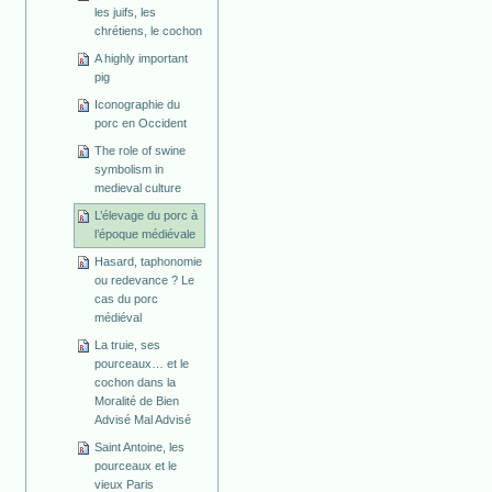
les juifs, les
chrétiens, le cochon
A highly important
pig
Iconographie du
porc en Occident
The role of swine
symbolism in
medieval culture
L’élevage du porc à
l’époque médiévale
Hasard, taphonomie
ou redevance ? Le
cas du porc
médiéval
La truie, ses
pourceaux… et le
cochon dans la
Moralité de Bien
Advisé Mal Advisé
Saint Antoine, les
pourceaux et le
vieux Paris