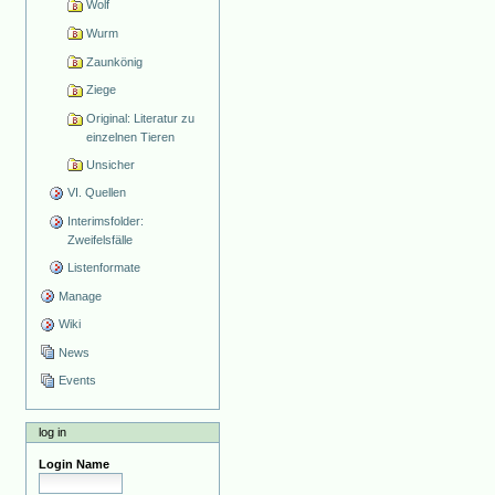
Wolf
Wurm
Zaunkönig
Ziege
Original: Literatur zu
einzelnen Tieren
Unsicher
VI. Quellen
Interimsfolder:
Zweifelsfälle
Listenformate
Manage
Wiki
News
Events
log in
Login Name