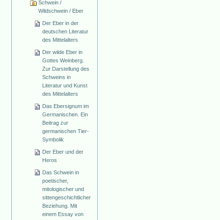
Schwein /
Wildschwein / Eber
Der Eber in der
deutschen Literatur
des Mittelalters
Der wilde Eber in
Gottes Weinberg.
Zur Darstellung des
Schweins in
Literatur und Kunst
des Mittelalters
Das Ebersignum im
Germanischen. Ein
Beitrag zur
germanischen Tier-
Symbolik
Der Eber und der
Heros
Das Schwein in
poetischer,
mitologischer und
sittengeschichtlicher
Beziehung. Mit
einem Essay von