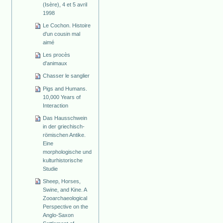
(Isère), 4 et 5 avril
1998
Le Cochon. Histoire
d'un cousin mal
aimé
Les procès
d'animaux
Chasser le sanglier
Pigs and Humans.
10,000 Years of
Interaction
Das Hausschwein
in der griechisch-
römischen Antike.
Eine
morphologische und
kulturhistorische
Studie
Sheep, Horses,
Swine, and Kine. A
Zooarchaeological
Perspective on the
Anglo-Saxon