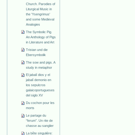
Church. Parodies of
Liturgical Music in
the 'Ysengrimus'
and some Medieval
Analogies
The Symbolic Pig.
An Anthology of Pigs
in Literature and Art
Tristan und die
Ebersymbolik
The sow and pigs. A
study in metaphor
El jabalí dios y el
jabalí demonio en
los sepulcros
galaicoportugueses
del siglo XV
Du cochon pour les
morts
Le partage du
“ferum”. Un rite de
chasse au sanglier
La bête singulière: