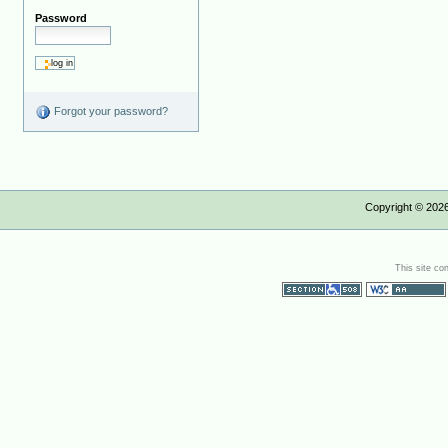
Password
Forgot your password?
Copyright ©
202
This site co
Section 508
WCAG