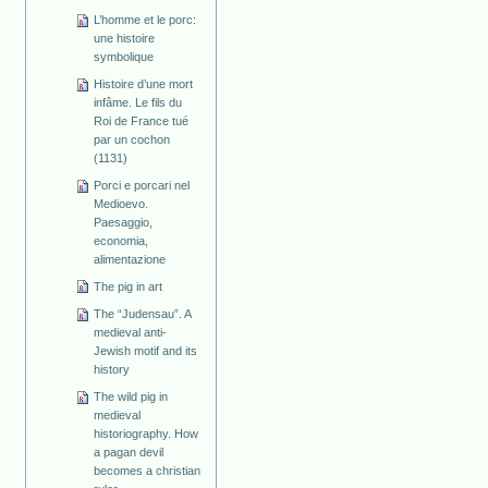
L’homme et le porc:
une histoire
symbolique
Histoire d’une mort
infâme. Le fils du
Roi de France tué
par un cochon
(1131)
Porci e porcari nel
Medioevo.
Paesaggio,
economia,
alimentazione
The pig in art
The “Judensau”. A
medieval anti-
Jewish motif and its
history
The wild pig in
medieval
historiography. How
a pagan devil
becomes a christian