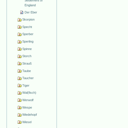
Settlement of
England
Der Eber
Skorpion
Specht
Sperber
Sperling
Spinne
Storch
Strauß
Taube
Taucher
Tiger
Wal(fisch)
Werwolf
Wespe
Wiedehopf
Wiesel