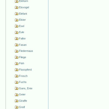
Einhorn
Eisvogel
Elefant
Elster
Esel
Eule
Falke
Fasan
Fledermaus
Fliege
Floh
Flusspferd
Frosch
Fuchs
Gans, Ente
Geier
Giraffe
Greif