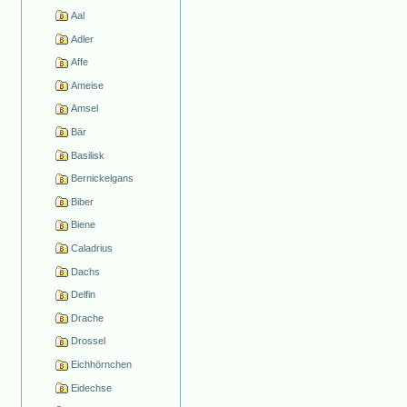
Aal
Adler
Affe
Ameise
Amsel
Bär
Basilisk
Bernickelgans
Biber
Biene
Caladrius
Dachs
Delfin
Drache
Drossel
Eichhörnchen
Eidechse