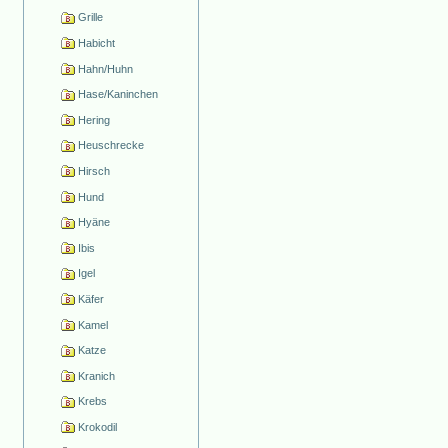
Grille
Habicht
Hahn/Huhn
Hase/Kaninchen
Hering
Heuschrecke
Hirsch
Hund
Hyäne
Ibis
Igel
Käfer
Kamel
Katze
Kranich
Krebs
Krokodil