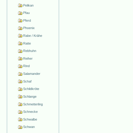
Pelikan
Pfau
Pferd
Phoenix
Rabe / Krähe
Ratte
Rebhuhn
Reiher
Rind
Salamander
Schaf
Schildkröte
Schlange
Schmetterling
Schnecke
Schwalbe
Schwan