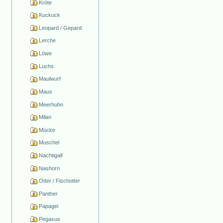
Kröte
Kuckuck
Leopard / Gepard
Lerche
Löwe
Luchs
Maulwurf
Maus
Meerhuhn
Milan
Mücke
Muschel
Nachtigall
Nashorn
Otter / Fischotter
Panther
Papagei
Pegasus