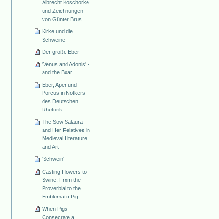
Albrecht Koschorke
und Zeichnungen
von Günter Brus
Kirke und die
Schweine
Der große Eber
'Venus and Adonis' -
and the Boar
Eber, Aper und
Porcus in Notkers
des Deutschen
Rhetorik
The Sow Salaura
and Her Relatives in
Medieval Literature
and Art
'Schwein'
Casting Flowers to
Swine. From the
Proverbial to the
Emblematic Pig
When Pigs
Consecrate a