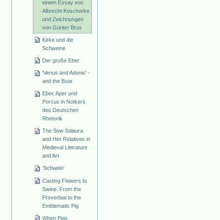
einem Essay von
Albrecht Koschorke
und Zeichnungen
von Günter Brus
Kirke und die
Schweine
Der große Eber
'Venus and Adonis' -
and the Boar
Eber, Aper und
Porcus in Notkers
des Deutschen
Rhetorik
The Sow Salaura
and Her Relatives in
Medieval Literature
and Art
'Schwein'
Casting Flowers to
Swine. From the
Proverbial to the
Emblematic Pig
When Pigs