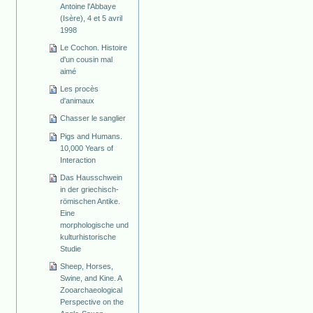
Antoine l'Abbaye
(Isère), 4 et 5 avril
1998
Le Cochon. Histoire
d'un cousin mal
aimé
Les procès
d'animaux
Chasser le sanglier
Pigs and Humans.
10,000 Years of
Interaction
Das Hausschwein
in der griechisch-
römischen Antike.
Eine
morphologische und
kulturhistorische
Studie
Sheep, Horses,
Swine, and Kine. A
Zooarchaeological
Perspective on the