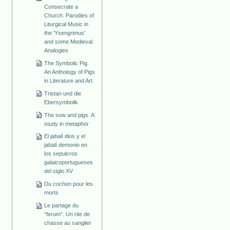
Consecrate a
Church. Parodies of
Liturgical Music in
the 'Ysengrimus'
and some Medieval
Analogies
The Symbolic Pig.
An Anthology of Pigs
in Literature and Art
Tristan und die
Ebersymbolik
The sow and pigs. A
study in metaphor
El jabalí dios y el
jabalí demonio en
los sepulcros
galaicoportugueses
del siglo XV
Du cochon pour les
morts
Le partage du
“ferum”. Un rite de
chasse au sanglier