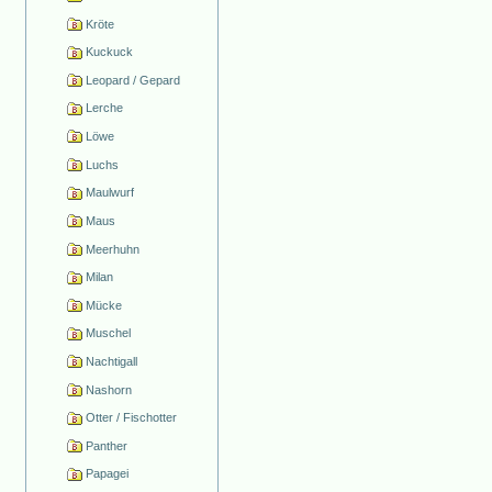
Kröte
Kuckuck
Leopard / Gepard
Lerche
Löwe
Luchs
Maulwurf
Maus
Meerhuhn
Milan
Mücke
Muschel
Nachtigall
Nashorn
Otter / Fischotter
Panther
Papagei