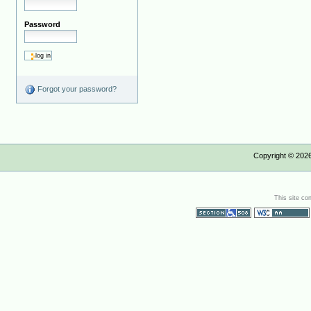
Password
Forgot your password?
Copyright ©
202
This site co
Section 508
WCAG