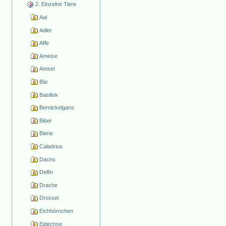
2. Einzelne Tiere
Aal
Adler
Affe
Ameise
Amsel
Bär
Basilisk
Bernickelgans
Biber
Biene
Caladrius
Dachs
Delfin
Drache
Drossel
Eichhörnchen
Eidechse