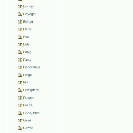
Einhorn
Eisvogel
Elefant
Elster
Esel
Eule
Falke
Fasan
Fledermaus
Fliege
Floh
Flusspferd
Frosch
Fuchs
Gans, Ente
Geier
Giraffe