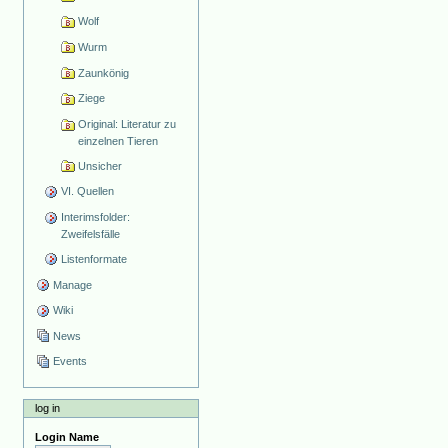
Wolf
Wurm
Zaunkönig
Ziege
Original: Literatur zu
einzelnen Tieren
Unsicher
VI. Quellen
Interimsfolder:
Zweifelsfälle
Listenformate
Manage
Wiki
News
Events
log in
Login Name