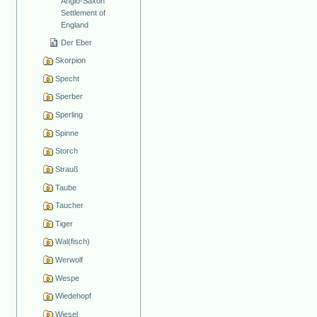
Anglo-Saxon
Settlement of
England
Der Eber
Skorpion
Specht
Sperber
Sperling
Spinne
Storch
Strauß
Taube
Taucher
Tiger
Wal(fisch)
Werwolf
Wespe
Wiedehopf
Wiesel