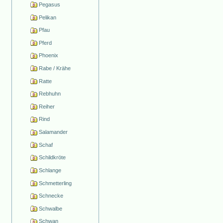
Pegasus
Pelikan
Pfau
Pferd
Phoenix
Rabe / Krähe
Ratte
Rebhuhn
Reiher
Rind
Salamander
Schaf
Schildkröte
Schlange
Schmetterling
Schnecke
Schwalbe
Schwan