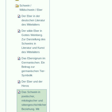
Schwein /
Wildschwein / Eber
Der Eber in der
deutschen Literatur
des Mittelalters
Der wilde Eber in
Gottes Weinberg.
Zur Darstellung des
Schweins in
Literatur und Kunst
des Mittelalters
Das Ebersignum im
Germanischen. Ein
Beitrag zur
germanischen Tier-
Symbolik
Der Eber und der
Heros
Das Schwein in
poetischer,
mitologischer und
sittengeschichtlicher
Beziehung. Mit