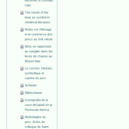
becomes a christian
ruler
The mouth of the
boar as symbol in
medieval literature
Notes sur l’élevage
et le commerce des
porcs au XVe siècle
Mots se rapportant
au sanglier dans les
livres de chasse au
Moyen Age
Le cochon. Histoire,
symbolique et
cuisine du porc
Schwein
Wildschwein
Iconografía de la
caza del jabalí en la
Península Ibérica
Mythologies du
porc. Actes du
colloque de Saint-