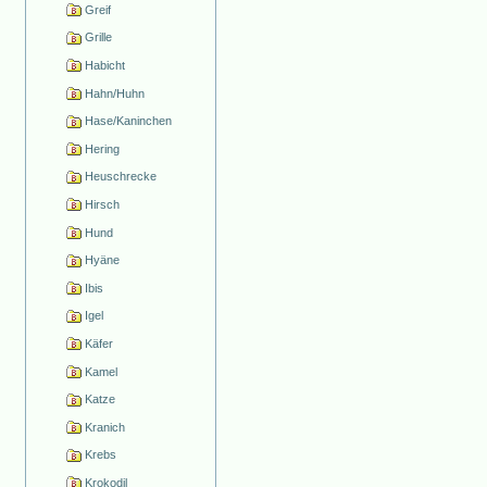
Greif
Grille
Habicht
Hahn/Huhn
Hase/Kaninchen
Hering
Heuschrecke
Hirsch
Hund
Hyäne
Ibis
Igel
Käfer
Kamel
Katze
Kranich
Krebs
Krokodil