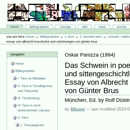
Skip
to
content.
|
Skip
Bibliographie-Portal
to
Sections
home
bibliographien
manage
wiki
news
events
navigation
Personal
tools
→
→
→
→
you are here:
home
bibliographien
v. tiere
2. einzelne tiere
schwein / wilds
essay von albrecht koschorke und zeichnungen von günter brus
Oskar Panizza
(
1994
)
navigation
Das Schwein in poet
Home
Bibliographien
und sittengeschicht
I. Tiere im Mittelalter
Essay von Albrecht
II. Tiere in Tierallegorese
von Günter Brus
und Tierkunde
III. Tierdichtung
München, Ed. by Rolf Düsterbe
IV. Tiere in nicht-
by
Bibuser
—
last modified
2010-0
tierbestimmter Literatur
V. Tiere
1. Tierkategorien