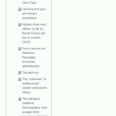
vieux Paris
L’homme et le porc:
une histoire
symbolique
Histoire d’une mort
infâme. Le fils du
Roi de France tué
par un cochon
(1131)
Porci e porcari nel
Medioevo.
Paesaggio,
economia,
alimentazione
The pig in art
The “Judensau”. A
medieval anti-
Jewish motif and its
history
The wild pig in
medieval
historiography. How
a pagan devil