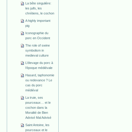
La bête singulière:
les juifs, les
chrétiens, le cochon
A highly important
pig
Iconographie du
porc en Occident
The role of swine
symbolism in
medieval culture
L’élevage du porc à
l’époque médiévale
Hasard, taphonomie
ou redevance ? Le
cas du porc
médiéval
La truie, ses
pourceaux… et le
cochon dans la
Moralité de Bien
Advisé Mal Advisé
Saint Antoine, les
pourceaux et le