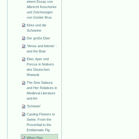
einem Essay von
Albrecht Koschorke
und Zeichnungen
von Günter Brus
Kirke und die
Schweine
Der große Eber
'Venus and Adonis' -
and the Boar
Eber, Aper und
Porcus in Notkers
des Deutschen
Rhetorik
The Sow Salaura
and Her Relatives in
Medieval Literature
and Art
'Schwein'
Casting Flowers to
Swine. From the
Proverbial to the
Emblematic Pig
When Pigs