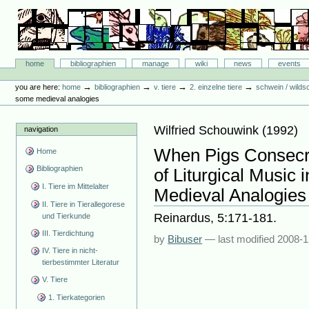
Skip
to
content.
|
Skip
Bibliographie-Portal
to
Sections
home
bibliographien
manage
wiki
news
events
navigation
Personal
tools
→
→
→
→
you are here:
home
bibliographien
v. tiere
2. einzelne tiere
schwein / wilds
some medieval analogies
Wilfried Schouwink
(
1992
)
navigation
When Pigs Consecr
Home
Bibliographien
of Liturgical Music
I. Tiere im Mittelalter
Medieval Analogies
II. Tiere in Tierallegorese
Reinardus, 5:171-181.
und Tierkunde
III. Tierdichtung
by
Bibuser
—
last modified
2008-1
IV. Tiere in nicht-
tierbestimmter Literatur
V. Tiere
1. Tierkategorien