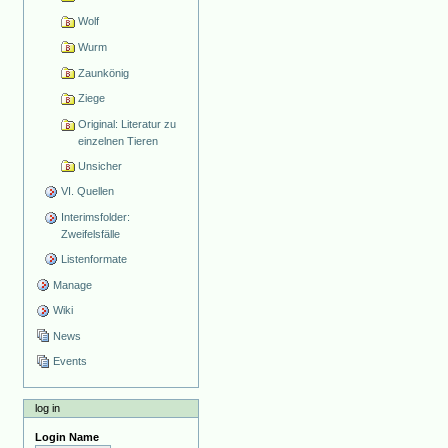
Wolf
Wurm
Zaunkönig
Ziege
Original: Literatur zu
einzelnen Tieren
Unsicher
VI. Quellen
Interimsfolder:
Zweifelsfälle
Listenformate
Manage
Wiki
News
Events
log in
Login Name