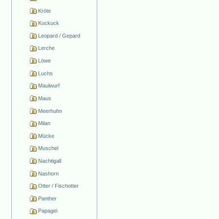
Kröte
Kuckuck
Leopard / Gepard
Lerche
Löwe
Luchs
Maulwurf
Maus
Meerhuhn
Milan
Mücke
Muschel
Nachtigall
Nashorn
Otter / Fischotter
Panther
Papagei