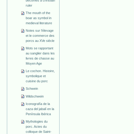
becomes a christian
ruler
The mouth of the
boar as symbol in
medieval literature
Notes sur l’élevage
et le commerce des
porcs au XVe siècle
Mots se rapportant
au sanglier dans les
livres de chasse au
Moyen Age
Le cochon. Histoire,
symbolique et
cuisine du porc
Schwein
Wildschwein
Iconografía de la
caza del jabalí en la
Península Ibérica
Mythologies du
porc. Actes du
colloque de Saint-