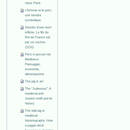
vieux Paris
L’homme et le porc:
une histoire
symbolique
Histoire d’une mort
infâme. Le fils du
Roi de France tué
par un cochon
(1131)
Porci e porcari nel
Medioevo.
Paesaggio,
economia,
alimentazione
The pig in art
The “Judensau”. A
medieval anti-
Jewish motif and its
history
The wild pig in
medieval
historiography. How
a pagan devil