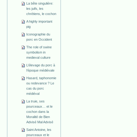
La bête singulière:
les juifs, les
chrétiens, le cochon
A highly important
pig
Iconographie du
porc en Occident
The role of swine
symbolism in
medieval culture
L’élevage du porc à
l’époque médiévale
Hasard, taphonomie
ou redevance ? Le
cas du porc
médiéval
La truie, ses
pourceaux… et le
cochon dans la
Moralité de Bien
Advisé Mal Advisé
Saint Antoine, les
pourceaux et le