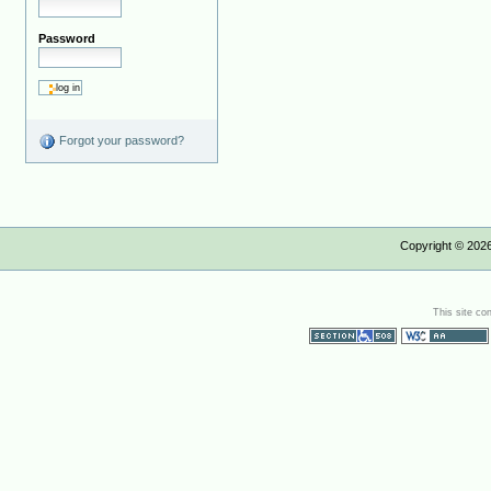
Password
Forgot your password?
Copyright ©
202
This site co
Section 508
WCAG