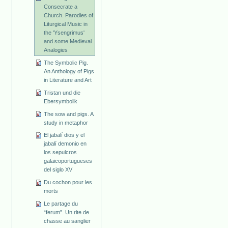
Consecrate a
Church. Parodies of
Liturgical Music in
the 'Ysengrimus'
and some Medieval
Analogies
The Symbolic Pig.
An Anthology of Pigs
in Literature and Art
Tristan und die
Ebersymbolik
The sow and pigs. A
study in metaphor
El jabalí dios y el
jabalí demonio en
los sepulcros
galaicoportugueses
del siglo XV
Du cochon pour les
morts
Le partage du
“ferum”. Un rite de
chasse au sanglier