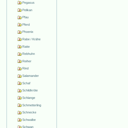
Pegasus
Pelikan
Pfau
Pferd
Phoenix
Rabe / Krähe
Ratte
Rebhuhn
Reiher
Rind
Salamander
Schaf
Schildkröte
Schlange
Schmetterling
Schnecke
Schwalbe
Schwan