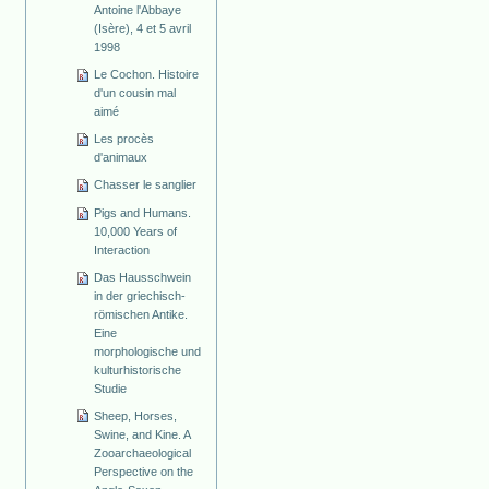
Antoine l'Abbaye
(Isère), 4 et 5 avril
1998
Le Cochon. Histoire
d'un cousin mal
aimé
Les procès
d'animaux
Chasser le sanglier
Pigs and Humans.
10,000 Years of
Interaction
Das Hausschwein
in der griechisch-
römischen Antike.
Eine
morphologische und
kulturhistorische
Studie
Sheep, Horses,
Swine, and Kine. A
Zooarchaeological
Perspective on the