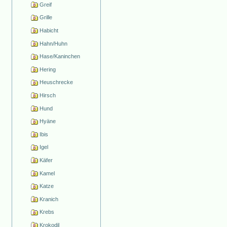
Greif
Grille
Habicht
Hahn/Huhn
Hase/Kaninchen
Hering
Heuschrecke
Hirsch
Hund
Hyäne
Ibis
Igel
Käfer
Kamel
Katze
Kranich
Krebs
Krokodil