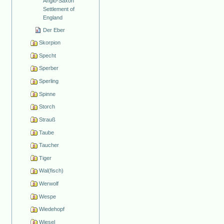
Anglo-Saxon
Settlement of
England
Der Eber
Skorpion
Specht
Sperber
Sperling
Spinne
Storch
Strauß
Taube
Taucher
Tiger
Wal(fisch)
Werwolf
Wespe
Wiedehopf
Wiesel