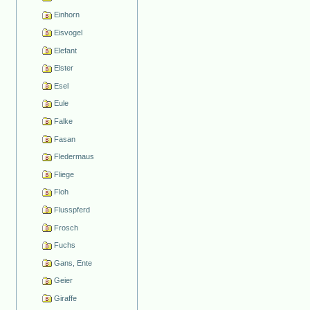
Einhorn
Eisvogel
Elefant
Elster
Esel
Eule
Falke
Fasan
Fledermaus
Fliege
Floh
Flusspferd
Frosch
Fuchs
Gans, Ente
Geier
Giraffe