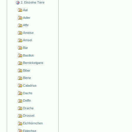
2. Einzelne Tiere
Aal
Adler
Affe
Ameise
Amsel
Bär
Basilisk
Bernickelgans
Biber
Biene
Caladrius
Dachs
Delfin
Drache
Drossel
Eichhörnchen
Eidechse