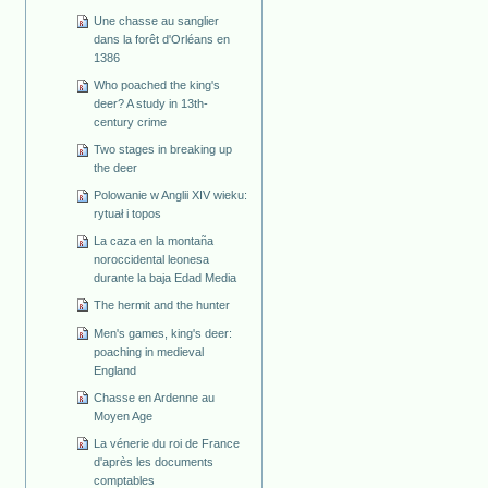
Une chasse au sanglier
dans la forêt d'Orléans en
1386
Who poached the king's
deer? A study in 13th-
century crime
Two stages in breaking up
the deer
Polowanie w Anglii XIV wieku:
rytuał i topos
La caza en la montaña
noroccidental leonesa
durante la baja Edad Media
The hermit and the hunter
Men's games, king's deer:
poaching in medieval
England
Chasse en Ardenne au
Moyen Age
La vénerie du roi de France
d'après les documents
comptables