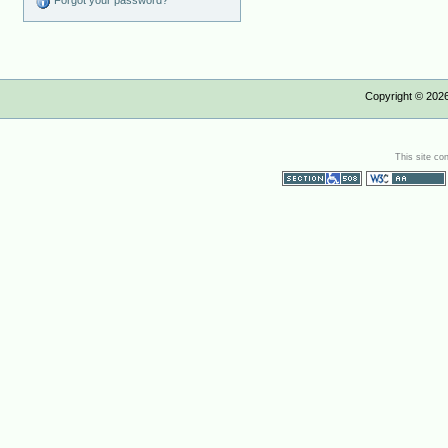
Forgot your password?
Copyright ©
202
This site co
Section 508
WCAG