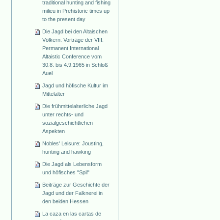
traditional hunting and fishing
milieu in Prehistoric times up
to the present day
Die Jagd bei den Altaischen
Völkern. Vorträge der VIII.
Permanent International
Altaistic Conference vom
30.8. bis 4.9.1965 in Schloß
Auel
Jagd und höfische Kultur im
Mittelalter
Die frühmittelalterliche Jagd
unter rechts- und
sozialgeschichtlichen
Aspekten
Nobles' Leisure: Jousting,
hunting and hawking
Die Jagd als Lebensform
und höfisches "Spil"
Beiträge zur Geschichte der
Jagd und der Falknerei in
den beiden Hessen
La caza en las cartas de