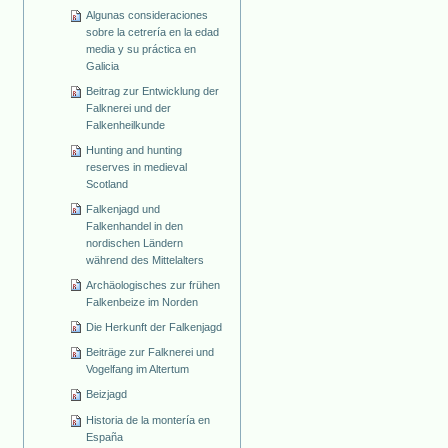
Algunas consideraciones
sobre la cetrería en la edad
media y su práctica en
Galicia
Beitrag zur Entwicklung der
Falknerei und der
Falkenheilkunde
Hunting and hunting
reserves in medieval
Scotland
Falkenjagd und
Falkenhandel in den
nordischen Ländern
während des Mittelalters
Archäologisches zur frühen
Falkenbeize im Norden
Die Herkunft der Falkenjagd
Beiträge zur Falknerei und
Vogelfang im Altertum
Beizjagd
Historia de la montería en
España