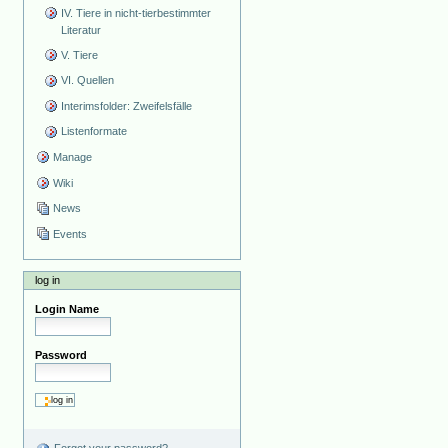
IV. Tiere in nicht-tierbestimmter
Literatur
V. Tiere
VI. Quellen
Interimsfolder: Zweifelsfälle
Listenformate
Manage
Wiki
News
Events
log in
Login Name
Password