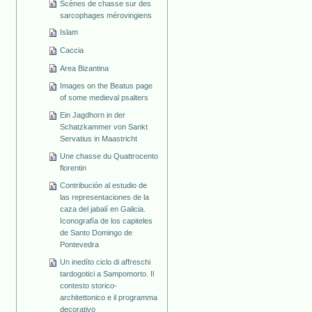
Scènes de chasse sur des
sarcophages mérovingiens
Islam
Caccia
Area Bizantina
Images on the Beatus page
of some medieval psalters
Ein Jagdhorn in der
Schatzkammer von Sankt
Servatius in Maastricht
Une chasse du Quattrocento
florentin
Contribución al estudio de
las representaciones de la
caza del jabalí en Galicia.
Iconografía de los capiteles
de Santo Domingo de
Pontevedra
Un inedíto ciclo di affreschi
tardogotici a Sampomorto. Il
contesto storico-
architettonico e il programma
decorativo