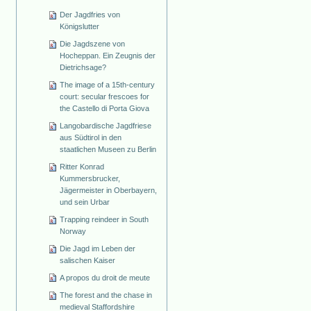
Der Jagdfries von
Königslutter
Die Jagdszene von
Hocheppan. Ein Zeugnis der
Dietrichsage?
The image of a 15th-century
court: secular frescoes for
the Castello di Porta Giova
Langobardische Jagdfriese
aus Südtirol in den
staatlichen Museen zu Berlin
Ritter Konrad
Kummersbrucker,
Jägermeister in Oberbayern,
und sein Urbar
Trapping reindeer in South
Norway
Die Jagd im Leben der
salischen Kaiser
A propos du droit de meute
The forest and the chase in
medieval Staffordshire