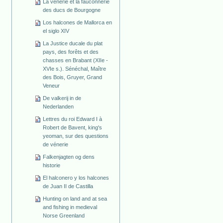
La vénerie et la fauconnerie
des ducs de Bourgogne
Los halcones de Mallorca en
el siglo XIV
La Justice ducale du plat
pays, des forêts et des
chasses en Brabant (XIIe -
XVIe s.). Sénéchal, Maître
des Bois, Gruyer, Grand
Veneur
De valkerij in de
Nederlanden
Lettres du roi Edward I à
Robert de Bavent, king's
yeoman, sur des questions
de vénerie
Falkenjagten og dens
historie
El halconero y los halcones
de Juan II de Castilla
Hunting on land and at sea
and fishing in medieval
Norse Greenland