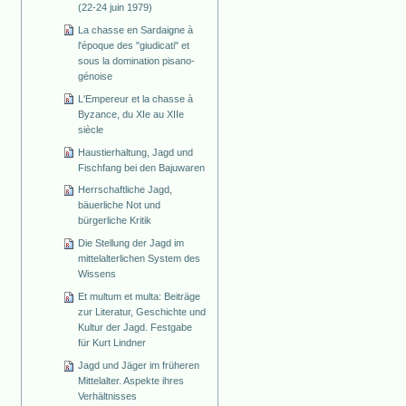
(22-24 juin 1979)
La chasse en Sardaigne à
l'époque des "giudicati" et
sous la domination pisano-
génoise
L'Empereur et la chasse à
Byzance, du XIe au XIIe
siècle
Haustierhaltung, Jagd und
Fischfang bei den Bajuwaren
Herrschaftliche Jagd,
bäuerliche Not und
bürgerliche Kritik
Die Stellung der Jagd im
mittelalterlichen System des
Wissens
Et multum et multa: Beiträge
zur Literatur, Geschichte und
Kultur der Jagd. Festgabe
für Kurt Lindner
Jagd und Jäger im früheren
Mittelalter. Aspekte ihres
Verhältnisses