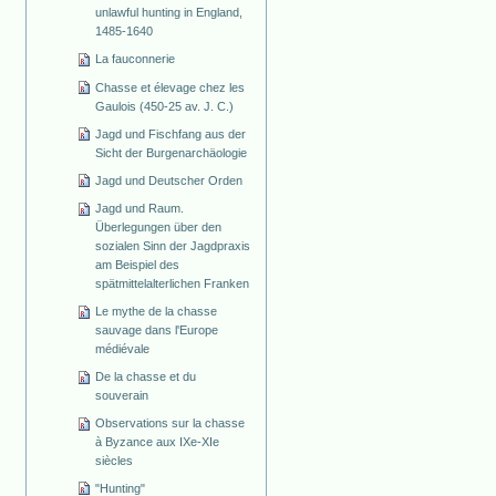
unlawful hunting in England,
1485-1640
La fauconnerie
Chasse et élevage chez les
Gaulois (450-25 av. J. C.)
Jagd und Fischfang aus der
Sicht der Burgenarchäologie
Jagd und Deutscher Orden
Jagd und Raum.
Überlegungen über den
sozialen Sinn der Jagdpraxis
am Beispiel des
spätmittelalterlichen Franken
Le mythe de la chasse
sauvage dans l'Europe
médiévale
De la chasse et du
souverain
Observations sur la chasse
à Byzance aux IXe-XIe
siècles
"Hunting"