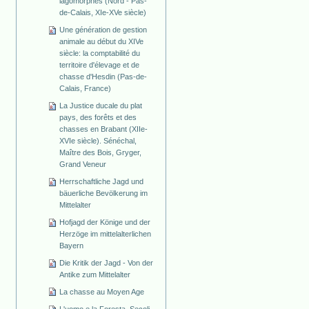
lagomorphes (Nord - Pas-
de-Calais, XIe-XVe siècle)
Une génération de gestion
animale au début du XIVe
siècle: la comptabilité du
territoire d'élevage et de
chasse d'Hesdin (Pas-de-
Calais, France)
La Justice ducale du plat
pays, des forêts et des
chasses en Brabant (XIIe-
XVIe siècle). Sénéchal,
Maître des Bois, Gryger,
Grand Veneur
Herrschaftliche Jagd und
bäuerliche Bevölkerung im
Mittelalter
Hofjagd der Könige und der
Herzöge im mittelalterlichen
Bayern
Die Kritik der Jagd - Von der
Antike zum Mittelalter
La chasse au Moyen Age