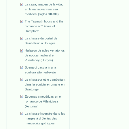
La caza, imagen de la vida,
en la narrativa francesa
medieval (siglos XII-XIII)
The Taymuth hours and the
romance of "Beves of
Hampton"
La chasse du portail de
Saint-Ursin à Bourges
Hallazgo de útiles venatorios
de época medieval en
Puentedey (Burgos)
Scena di caccia in una
scultura altomedievale
Le chasseur et le cambattant
dans la sculpture romane en
Saintonge
Escenas cinegéticas en el
románico de Villaviciosa
(Asturias)
La chasse inversée dans les
marges à drôleries des
manuscrits gothiques