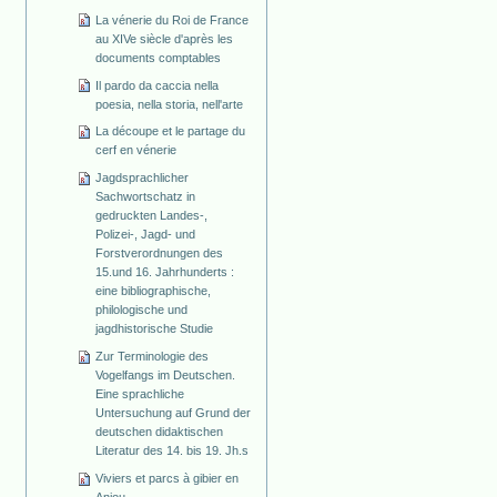
La vénerie du Roi de France
au XIVe siècle d'après les
documents comptables
Il pardo da caccia nella
poesia, nella storia, nell'arte
La découpe et le partage du
cerf en vénerie
Jagdsprachlicher
Sachwortschatz in
gedruckten Landes-,
Polizei-, Jagd- und
Forstverordnungen des
15.und 16. Jahrhunderts :
eine bibliographische,
philologische und
jagdhistorische Studie
Zur Terminologie des
Vogelfangs im Deutschen.
Eine sprachliche
Untersuchung auf Grund der
deutschen didaktischen
Literatur des 14. bis 19. Jh.s
Viviers et parcs à gibier en