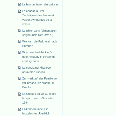
Le faucon, favori des princes
La chasse au vol.
Techniques de chasse et
valeur symbolique de la
volerie
Le gibier dans l'alimentation
seigneuriale (XIe-XVe s.)
Wie kam die Falknerei nach
Europa?
Who poached the king's
deer? A study in thirteenth-
century crime
La caccia nel Milanese
attraverso i secoli
Zur Herkunft der Familie von
ital. bracco, frz braque, dt
Bracke
La Chasse au vol au fil des
temps. 5 juin - 23 octobre
1994
Falkenheilkunde. Ein
historischer Überblick