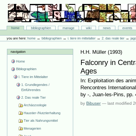
Skip
to
content.
|
Skip
Bibliographie-Portal
to
Sections
home
bibliographien
manage
wiki
news
events
navigation
Personal
tools
→
→
→
→
you are here:
home
bibliographien
i. tiere im mittelalter
2. das reale tier
jag
H.H. Müller
(
1993
)
navigation
Falconry in Centr
Home
Ages
Bibliographien
I. Tiere im Mittelalter
In: Exploitation des ani
1. Grundlegendes /
Rencontres Internationale
Einführendes
by -, Juan-les-Pins, pp.
2. Das reale Tier
by
Bibuser
—
last modified
2
Archäozoologie
Haustier-/Nutztierhaltung
Tier als Nahrungsmittel
Menagerien