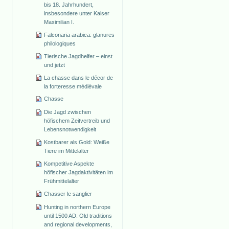
bis 18. Jahrhundert,
insbesondere unter Kaiser
Maximilian I.
Falconaria arabica: glanures
philologiques
Tierische Jagdhelfer – einst
und jetzt
La chasse dans le décor de
la forteresse médiévale
Chasse
Die Jagd zwischen
höfischem Zeitvertreib und
Lebensnotwendigkeit
Kostbarer als Gold: Weiße
Tiere im Mittelalter
Kompetitive Aspekte
höfischer Jagdaktivitäten im
Frühmittelalter
Chasser le sanglier
Hunting in northern Europe
until 1500 AD. Old traditions
and regional developments,