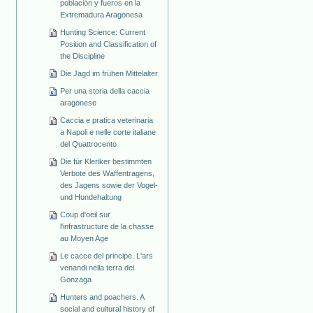
población y fueros en la
Extremadura Aragonesa
Hunting Science: Current
Position and Classification of
the Discipline
Die Jagd im frühen Mittelalter
Per una storia della caccia
aragonese
Caccia e pratica veterinaria
a Napoli e nelle corte italiane
del Quattrocento
Die für Kleriker bestimmten
Verbote des Waffentragens,
des Jagens sowie der Vogel-
und Hundehaltung
Coup d'oeil sur
l'infrastructure de la chasse
au Moyen Age
Le cacce del principe. L'ars
venandi nella terra dei
Gonzaga
Hunters and poachers. A
social and cultural history of