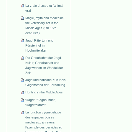
La vraie chasse et l'animal
vrai
Magic, myth and medecine:
the veterinary art in the
Middle Ages (9th-15th
centuries)
Jagd, Rittertum und
Fürstenhof im
Hochmittelalter
Die Geschichte der Jagd.
Kultur, Gesellschaft und
Jagdwesen im Wandel der
Zeit.
Jagd und höfische Kultur als
Gegenstand der Forschung
Hunting in the Middle Ages
"Jagd", "Jagdhunde",
"Jagdtraktate"
La fonction cygnégétique
des espaces boisés
médiévaux à travers
l'exemple des cervidés et