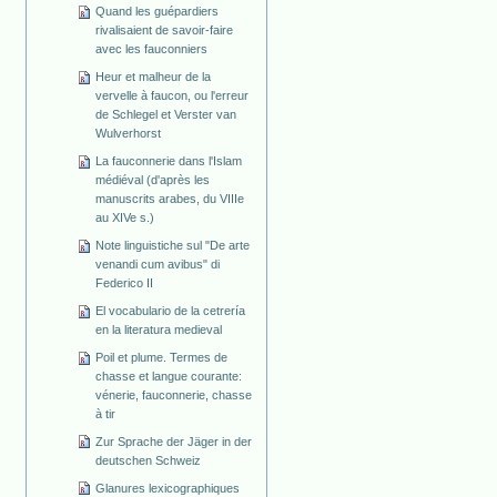
Quand les guépardiers
rivalisaient de savoir-faire
avec les fauconniers
Heur et malheur de la
vervelle à faucon, ou l'erreur
de Schlegel et Verster van
Wulverhorst
La fauconnerie dans l'Islam
médiéval (d'après les
manuscrits arabes, du VIIIe
au XIVe s.)
Note linguistiche sul "De arte
venandi cum avibus" di
Federico II
El vocabulario de la cetrería
en la literatura medieval
Poil et plume. Termes de
chasse et langue courante:
vénerie, fauconnerie, chasse
à tir
Zur Sprache der Jäger in der
deutschen Schweiz
Glanures lexicographiques