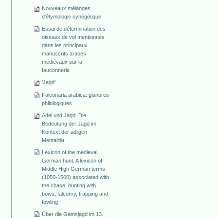
Nouveaux mélanges
d'étymologie cynégétique
Essai de détermination des
oiseaux de vol mentionnés
dans les principaux
manuscrits arabes
médiévaux sur la
fauconnerie
'Jagd'
Falconaria arabica: glanures
philologiques
Adel und Jagd. Die
Bedeutung der Jagd im
Kontext der adligen
Mentalität
Lexicon of the medieval
German hunt. A lexicon of
Middle High German terms
(1050-1500) associated with
the chase, hunting with
bows, falconry, trapping and
fowling
Über die Gamsjagd im 13.