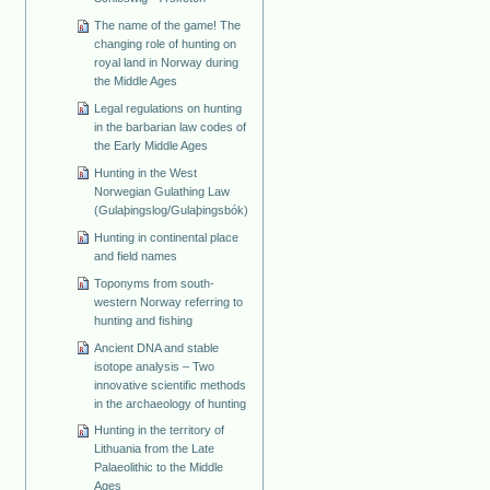
The name of the game! The
changing role of hunting on
royal land in Norway during
the Middle Ages
Legal regulations on hunting
in the barbarian law codes of
the Early Middle Ages
Hunting in the West
Norwegian Gulathing Law
(Gulaþingslog/Gulaþingsbók)
Hunting in continental place
and field names
Toponyms from south-
western Norway referring to
hunting and fishing
Ancient DNA and stable
isotope analysis – Two
innovative scientific methods
in the archaeology of hunting
Hunting in the territory of
Lithuania from the Late
Palaeolithic to the Middle
Ages