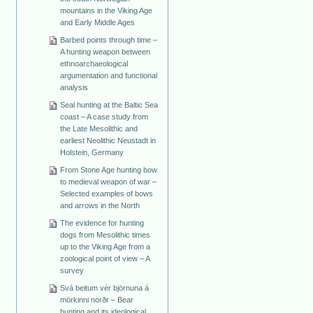
mountains in the Viking Age
and Early Middle Ages
Barbed points through time –
A hunting weapon between
ethnoarchaeological
argumentation and functional
analysis
Seal hunting at the Baltic Sea
coast – A case study from
the Late Mesolithic and
earliest Neolithic Neustadt in
Holstein, Germany
From Stone Age hunting bow
to medieval weapon of war –
Selected examples of bows
and arrows in the North
The evidence for hunting
dogs from Mesolithic times
up to the Viking Age from a
zoological point of view – A
survey
Svá beitum vér björnuna á
mörkinni norðr – Bear
hunting and its ideological