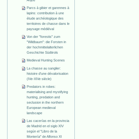
Anjou
Parcs à gibier et garennes à
lapins: contribution à une
étude archéologique des
territoires de chasse dans le
paysage médiéval
Von der "forestis" zum
"Wildbaum": die Forsten in
der hochmittelalterlichen
Geschichte Südtirols
Medieval Hunting Scenes
La chasse au sanglier:
histoire d'une dévalorisation
(IVe-XIVe siècle)
Predators in robes:
materialising and mystifying
hunting, predation and
seclusion in the northern
European medieval
landscape
Las cacerías en la provincia
de Madrid en el siglo XIV
según el "Libro de la
Montería" de Alfonso XI