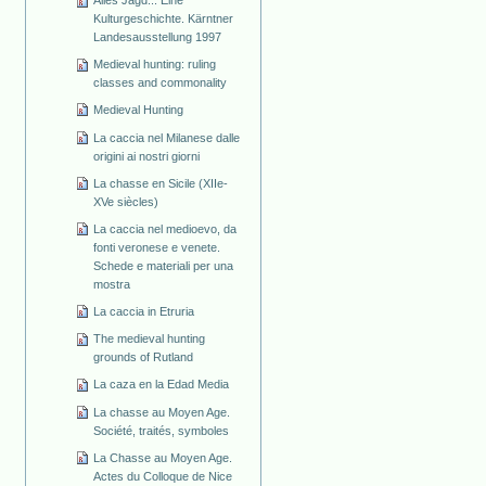
Alles Jagd... Eine
Kulturgeschichte. Kärntner
Landesausstellung 1997
Medieval hunting: ruling
classes and commonality
Medieval Hunting
La caccia nel Milanese dalle
origini ai nostri giorni
La chasse en Sicile (XIIe-
XVe siècles)
La caccia nel medioevo, da
fonti veronese e venete.
Schede e materiali per una
mostra
La caccia in Etruria
The medieval hunting
grounds of Rutland
La caza en la Edad Media
La chasse au Moyen Age.
Société, traités, symboles
La Chasse au Moyen Age.
Actes du Colloque de Nice