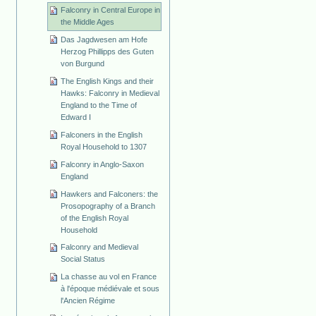
Falconry in Central Europe in
the Middle Ages
Das Jagdwesen am Hofe
Herzog Phillipps des Guten
von Burgund
The English Kings and their
Hawks: Falconry in Medieval
England to the Time of
Edward I
Falconers in the English
Royal Household to 1307
Falconry in Anglo-Saxon
England
Hawkers and Falconers: the
Prosopography of a Branch
of the English Royal
Household
Falconry and Medieval
Social Status
La chasse au vol en France
à l'époque médiévale et sous
l'Ancien Régime