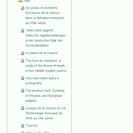
Jagd
De proies et d'ombres.
Escritures de la chasse
dans la littérature française
du XIVe siècle
"deist rehtin jegerîe".
Höfische Jagddarstellungen
in der deutschen Epik des
Hochmittelalters
Le plaisir de la chasse
The hunt as metaphor: a
study of the theme of death
in four Middle English poems
Una nota sobre épica e
iconografía
The perilous hunt: Symbols
in Hispanic and European
balladry
Lexique de la chasse au vol.
Terminologie française du
XVIe au XXe siècle
"Caccia"