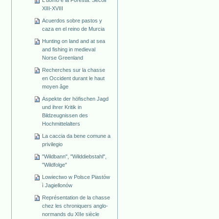
L'uomo e la Foresta. Secoli
XIII-XVIII
Acuerdos sobre pastos y
caza en el reino de Murcia
Hunting on land and at sea
and fishing in medieval
Norse Greenland
Recherches sur la chasse
en Occident durant le haut
moyen âge
Aspekte der höfischen Jagd
und ihrer Kritik in
Bildzeugnissen des
Hochmittelalters
La caccia da bene comune a
privilegio
"Wildbann", "Wilddiebstahl",
"Wildfolge"
Lowiectwo w Polsce Piastów
ì Jagiellonów
Représentation de la chasse
chez les chroniquers anglo-
normands du XIIe siècle