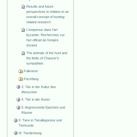
Results and future
perspectives in relation to an
overall concept of hunting-
related research
L'empereur dans l'art
byzantin. Recherches sur
l'art officiel de l’empire
d’orient
The animals of the hunt and
the limits of Chaucer's
sympathies
Falknerei
Fischfang
3. Tier in der Kultur des
Menschen
4. Tier in der Kunst
5. Angrenzende Epochen und
Räume
II. Tiere in Tierallegorese und
Tierkunde
III. Tierdichtung