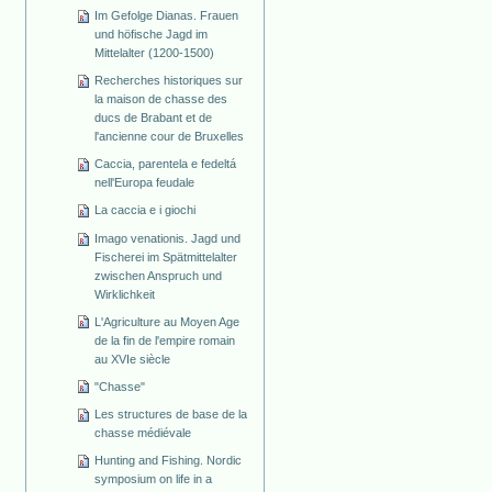
Im Gefolge Dianas. Frauen
und höfische Jagd im
Mittelalter (1200-1500)
Recherches historiques sur
la maison de chasse des
ducs de Brabant et de
l'ancienne cour de Bruxelles
Caccia, parentela e fedeltá
nell'Europa feudale
La caccia e i giochi
Imago venationis. Jagd und
Fischerei im Spätmittelalter
zwischen Anspruch und
Wirklichkeit
L'Agriculture au Moyen Age
de la fin de l'empire romain
au XVIe siècle
"Chasse"
Les structures de base de la
chasse médiévale
Hunting and Fishing. Nordic
symposium on life in a