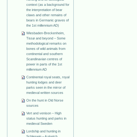
context (as a background for
the interpretation of bear
claws and other remains of
bears in Germanic graves of
the 1st millennium AD)
Wiesbaden-Breckenheim,
Tissø and beyond – Some
methodological remarks on
bones of wild animals from
continental and southern
Scandinavian centres of
power in parts of the 1st
millennium AD
Continental royal seats, royal
hunting lodges and deer
parks seen in the mirror of
medieval written sources
On the hunt in Old Norse
sources
Vert and venison – High
status hunting and parks in
medieval Sweden
Lordship and hunting in
Schleswig – A sketch