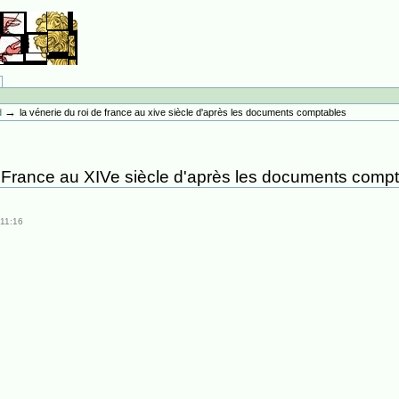
→
d
la vénerie du roi de france au xive siècle d'après les documents comptables
 France au XIVe siècle d'après les documents comp
 11:16