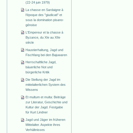
(22-24 juin 1979)
La chasse en Sardaigne à
l'époque des "giudicati" et
sous la domination pisano-
génoise
L'Empereur et la chasse à
Byzance, du XIe au XIIe
siècle
Haustierhaltung, Jagd und
Fischfang bei den Bajuwaren
Herrschaftliche Jagd,
bäuerliche Not und
bürgerliche Kritik
Die Stellung der Jagd im
mittelalterlichen System des
Wissens
Et multum et multa: Beiträge
zur Literatur, Geschichte und
Kultur der Jagd. Festgabe
für Kurt Lindner
Jagd und Jäger im früheren
Mittelalter. Aspekte ihres
Verhältnisses