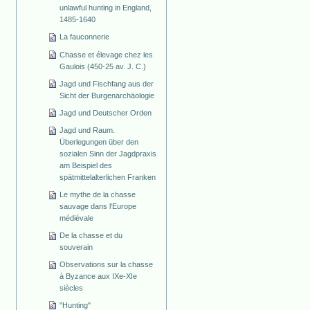
unlawful hunting in England,
1485-1640
La fauconnerie
Chasse et élevage chez les
Gaulois (450-25 av. J. C.)
Jagd und Fischfang aus der
Sicht der Burgenarchäologie
Jagd und Deutscher Orden
Jagd und Raum.
Überlegungen über den
sozialen Sinn der Jagdpraxis
am Beispiel des
spätmittelalterlichen Franken
Le mythe de la chasse
sauvage dans l'Europe
médiévale
De la chasse et du
souverain
Observations sur la chasse
à Byzance aux IXe-XIe
siècles
"Hunting"