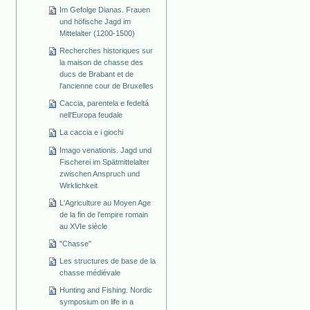
Im Gefolge Dianas. Frauen
und höfische Jagd im
Mittelalter (1200-1500)
Recherches historiques sur
la maison de chasse des
ducs de Brabant et de
l'ancienne cour de Bruxelles
Caccia, parentela e fedeltá
nell'Europa feudale
La caccia e i giochi
Imago venationis. Jagd und
Fischerei im Spätmittelalter
zwischen Anspruch und
Wirklichkeit
L'Agriculture au Moyen Age
de la fin de l'empire romain
au XVIe siècle
"Chasse"
Les structures de base de la
chasse médiévale
Hunting and Fishing. Nordic
symposium on life in a