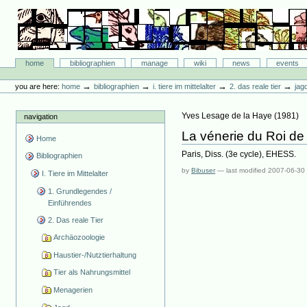
Skip
to
content.
|
Skip
Bibliographie-Portal
to
Sections
home
bibliographien
manage
wiki
news
events
navigation
Personal
tools
→
→
→
→
you are here:
home
bibliographien
i. tiere im mittelalter
2. das reale tier
jag
Yves Lesage de la Haye
(
1981
)
navigation
La vénerie du Roi de
Home
Paris, Diss. (3e cycle), EHESS.
Bibliographien
by
Bibuser
—
last modified
2007-06-30
I. Tiere im Mittelalter
1. Grundlegendes /
Einführendes
2. Das reale Tier
Archäozoologie
Haustier-/Nutztierhaltung
Tier als Nahrungsmittel
Menagerien