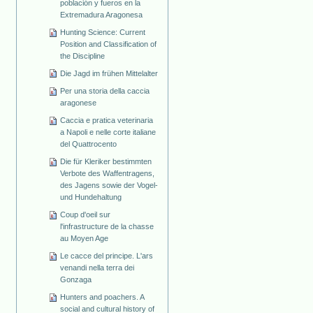
población y fueros en la
Extremadura Aragonesa
Hunting Science: Current
Position and Classification of
the Discipline
Die Jagd im frühen Mittelalter
Per una storia della caccia
aragonese
Caccia e pratica veterinaria
a Napoli e nelle corte italiane
del Quattrocento
Die für Kleriker bestimmten
Verbote des Waffentragens,
des Jagens sowie der Vogel-
und Hundehaltung
Coup d'oeil sur
l'infrastructure de la chasse
au Moyen Age
Le cacce del principe. L'ars
venandi nella terra dei
Gonzaga
Hunters and poachers. A
social and cultural history of