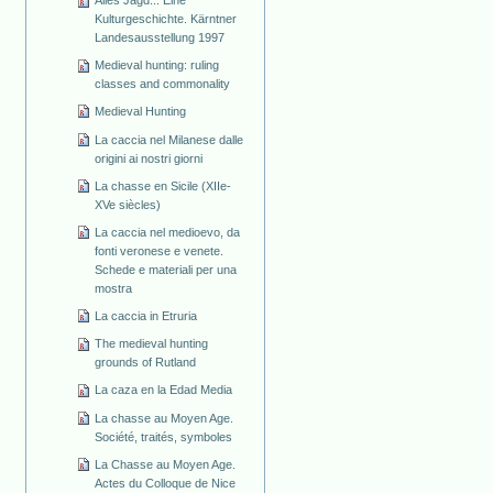
Alles Jagd... Eine
Kulturgeschichte. Kärntner
Landesausstellung 1997
Medieval hunting: ruling
classes and commonality
Medieval Hunting
La caccia nel Milanese dalle
origini ai nostri giorni
La chasse en Sicile (XIIe-
XVe siècles)
La caccia nel medioevo, da
fonti veronese e venete.
Schede e materiali per una
mostra
La caccia in Etruria
The medieval hunting
grounds of Rutland
La caza en la Edad Media
La chasse au Moyen Age.
Société, traités, symboles
La Chasse au Moyen Age.
Actes du Colloque de Nice