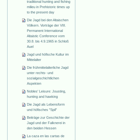
traditional hunting and fishing
milieu in Prehistoric times up
to the present day
Die Jagd bei den Altaischen
Völkern. Vorträge der VIII.
Permanent International
Altaistic Conference vom
30.8. bis 4.9.1965 in Schloß
Auel
Jagd und höfische Kultur im
Mittelalter
Die frühmittelalterliche Jagd
unter rechts- und
sozialgeschichtlichen
Aspekten
Nobles' Leisure: Jousting,
hunting and hawking
Die Jagd als Lebensform
und höfisches "Spil"
Beiträge zur Geschichte der
Jagd und der Falknerei in
den beiden Hessen
La caza en las cartas de