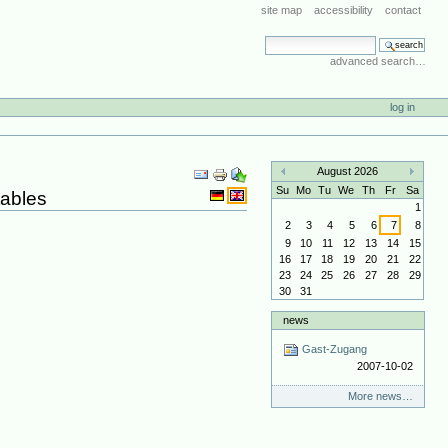
site map
accessibility
contact
search site
advanced search…
log in
Document
August 2026
Actions
«
»
Su
Mo
Tu
We
Th
Fr
Sa
tables
1
2
3
4
5
6
7
8
9
10
11
12
13
14
15
16
17
18
19
20
21
22
23
24
25
26
27
28
29
30
31
news
Gast-Zugang
2007-10-02
More news…