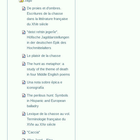
Jagd
De proies et d'ombres.
Escritures de la chasse
dans la littérature française
du XIVe siècle
"deist rehtin jegerîe".
Höfische Jagddarstellungen
in der deutschen Epik des
Hochmittelalters
Le plaisir de la chasse
The hunt as metaphor: a
study of the theme of death
in four Middle English poems
Una nota sobre épica e
iconografía
The perilous hunt: Symbols
in Hispanic and European
balladry
Lexique de la chasse au vol.
Terminologie française du
XVIe au XXe siècle
"Caccia"