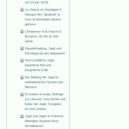
(22-24 juin 1979)
La chasse en Sardaigne à
l'époque des "giudicati" et
sous la domination pisano-
génoise
L'Empereur et la chasse à
Byzance, du XIe au XIIe
siècle
Haustierhaltung, Jagd und
Fischfang bei den Bajuwaren
Herrschaftliche Jagd,
bäuerliche Not und
bürgerliche Kritik
Die Stellung der Jagd im
mittelalterlichen System des
Wissens
Et multum et multa: Beiträge
zur Literatur, Geschichte und
Kultur der Jagd. Festgabe
für Kurt Lindner
Jagd und Jäger im früheren
Mittelalter. Aspekte ihres
Verhältnisses