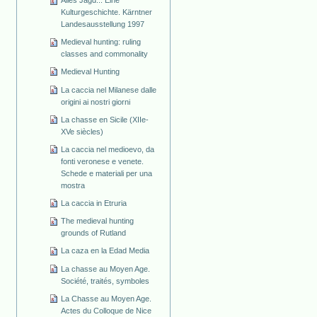
Alles Jagd... Eine
Kulturgeschichte. Kärntner
Landesausstellung 1997
Medieval hunting: ruling
classes and commonality
Medieval Hunting
La caccia nel Milanese dalle
origini ai nostri giorni
La chasse en Sicile (XIIe-
XVe siècles)
La caccia nel medioevo, da
fonti veronese e venete.
Schede e materiali per una
mostra
La caccia in Etruria
The medieval hunting
grounds of Rutland
La caza en la Edad Media
La chasse au Moyen Age.
Société, traités, symboles
La Chasse au Moyen Age.
Actes du Colloque de Nice