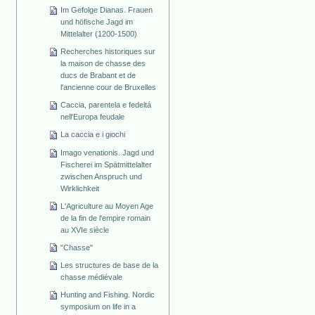
Im Gefolge Dianas. Frauen
und höfische Jagd im
Mittelalter (1200-1500)
Recherches historiques sur
la maison de chasse des
ducs de Brabant et de
l'ancienne cour de Bruxelles
Caccia, parentela e fedeltá
nell'Europa feudale
La caccia e i giochi
Imago venationis. Jagd und
Fischerei im Spätmittelalter
zwischen Anspruch und
Wirklichkeit
L'Agriculture au Moyen Age
de la fin de l'empire romain
au XVIe siècle
"Chasse"
Les structures de base de la
chasse médiévale
Hunting and Fishing. Nordic
symposium on life in a