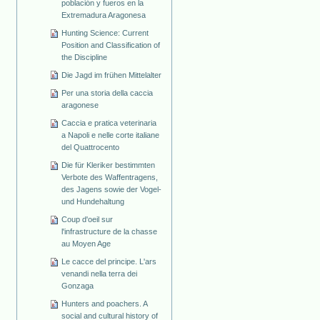
población y fueros en la
Extremadura Aragonesa
Hunting Science: Current
Position and Classification of
the Discipline
Die Jagd im frühen Mittelalter
Per una storia della caccia
aragonese
Caccia e pratica veterinaria
a Napoli e nelle corte italiane
del Quattrocento
Die für Kleriker bestimmten
Verbote des Waffentragens,
des Jagens sowie der Vogel-
und Hundehaltung
Coup d'oeil sur
l'infrastructure de la chasse
au Moyen Age
Le cacce del principe. L'ars
venandi nella terra dei
Gonzaga
Hunters and poachers. A
social and cultural history of