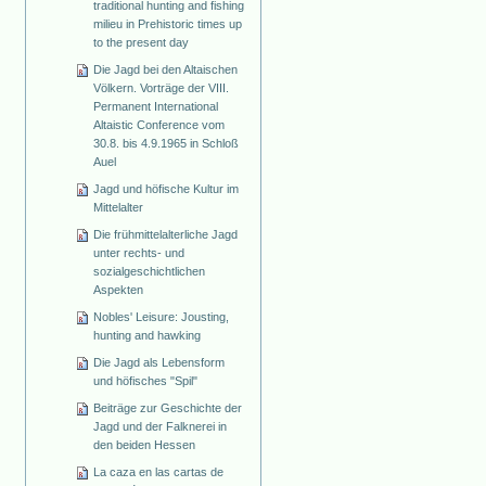
traditional hunting and fishing
milieu in Prehistoric times up
to the present day
Die Jagd bei den Altaischen
Völkern. Vorträge der VIII.
Permanent International
Altaistic Conference vom
30.8. bis 4.9.1965 in Schloß
Auel
Jagd und höfische Kultur im
Mittelalter
Die frühmittelalterliche Jagd
unter rechts- und
sozialgeschichtlichen
Aspekten
Nobles' Leisure: Jousting,
hunting and hawking
Die Jagd als Lebensform
und höfisches "Spil"
Beiträge zur Geschichte der
Jagd und der Falknerei in
den beiden Hessen
La caza en las cartas de