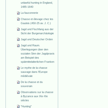
unlawful hunting in England,
1485-1640
La fauconnerie
Chasse et élevage chez les
Gaulois (450-25 av. J. C.)
Jagd und Fischfang aus der
Sicht der Burgenarchäologie
Jagd und Deutscher Orden
Jagd und Raum.
Überlegungen über den
sozialen Sinn der Jagdpraxis
am Beispiel des
spätmittelalterlichen Franken
Le mythe de la chasse
sauvage dans l'Europe
médiévale
De la chasse et du
souverain
Observations sur la chasse
à Byzance aux IXe-XIe
siècles
"Hunting"