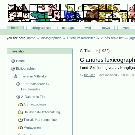
Skip
to
content.
|
Skip
Bibliographie-Portal
to
Sections
home
bibliographien
manage
wiki
news
events
navigation
Personal
tools
→
→
→
→
you are here:
home
bibliographien
i. tiere im mittelalter
2. das reale tier
jag
G. Tilander
(
1932
)
navigation
Glanures lexicograp
Home
Lund. Skrifter utgivna av Kungli
Bibliographien
by
Bibuser
—
last modified
2008-02-26
I. Tiere im Mittelalter
1. Grundlegendes /
Einführendes
2. Das reale Tier
Archäozoologie
Haustier-/Nutztierhaltung
Tier als Nahrungsmittel
Menagerien