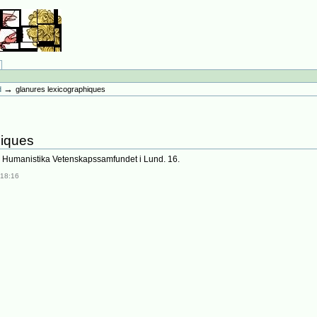
→
d
glanures lexicographiques
hiques
ga Humanistika Vetenskapssamfundet i Lund. 16.
 18:16