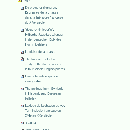
Jagd
De proies et d'ombres.
Escritures de la chasse
dans la littérature française
du XIVe siècle
"deist rehtin jegerîe".
Höfische Jagddarstellungen
in der deutschen Epik des
Hochmittelalters
Le plaisir de la chasse
The hunt as metaphor: a
study of the theme of death
in four Middle English poems
Una nota sobre épica e
iconografía
The perilous hunt: Symbols
in Hispanic and European
balladry
Lexique de la chasse au vol.
Terminologie française du
XVIe au XXe siècle
"Caccia"