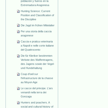
población y fueros en la
Extremadura Aragonesa
Hunting Science: Current
Position and Classification of
the Discipline
Die Jagd im frühen Mittelalter
Per una storia della caccia
aragonese
Caccia e pratica veterinaria
a Napoli e nelle corte italiane
del Quattrocento
Die für Kleriker bestimmten
Verbote des Waffentragens,
des Jagens sowie der Vogel-
und Hundehaltung
Coup d'oeil sur
l'infrastructure de la chasse
au Moyen Age
Le cacce del principe. L'ars
venandi nella terra dei
Gonzaga
Hunters and poachers. A
social and cultural history of