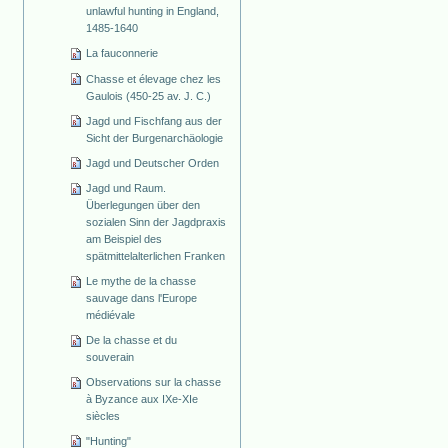
unlawful hunting in England,
1485-1640
La fauconnerie
Chasse et élevage chez les
Gaulois (450-25 av. J. C.)
Jagd und Fischfang aus der
Sicht der Burgenarchäologie
Jagd und Deutscher Orden
Jagd und Raum.
Überlegungen über den
sozialen Sinn der Jagdpraxis
am Beispiel des
spätmittelalterlichen Franken
Le mythe de la chasse
sauvage dans l'Europe
médiévale
De la chasse et du
souverain
Observations sur la chasse
à Byzance aux IXe-XIe
siècles
"Hunting"