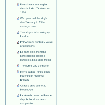
Une chasse au sanglier
dans la forêt d'Orléans en
1386
Who poached the king's
deer? A study in 13th-
century crime
Two stages in breaking up
the deer
Polowanie w Anglii XIV wieku:
rytuał i topos
La caza en la montaña
noroccidental leonesa
durante la baja Edad Media
The hermit and the hunter
Men's games, king's deer:
poaching in medieval
England
Chasse en Ardenne au
Moyen Age
La vénerie du roi de France
d'après les documents
comptables