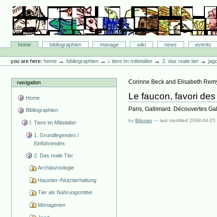
Skip
to
content.
|
Skip
Bibliographie-Portal
to
Sections
home
bibliographien
manage
wiki
news
events
navigation
Personal
tools
→
→
→
→
you are here:
home
bibliographien
i. tiere im mittelalter
2. das reale tier
jag
Corinne Beck and Elisabeth Rem
navigation
Le faucon, favori des
Home
Paris, Gallimard. Découvertes Gall
Bibliographien
by
Bibuser
—
last modified
2008-04-25
I. Tiere im Mittelalter
1. Grundlegendes /
Einführendes
2. Das reale Tier
Archäozoologie
Haustier-/Nutztierhaltung
Tier als Nahrungsmittel
Menagerien