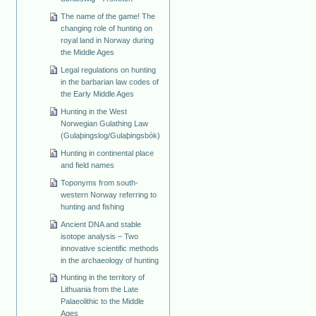
The name of the game! The
changing role of hunting on
royal land in Norway during
the Middle Ages
Legal regulations on hunting
in the barbarian law codes of
the Early Middle Ages
Hunting in the West
Norwegian Gulathing Law
(Gulaþingslog/Gulaþingsbók)
Hunting in continental place
and field names
Toponyms from south-
western Norway referring to
hunting and fishing
Ancient DNA and stable
isotope analysis – Two
innovative scientific methods
in the archaeology of hunting
Hunting in the territory of
Lithuania from the Late
Palaeolithic to the Middle
Ages