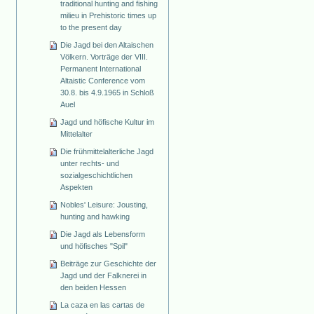
traditional hunting and fishing
milieu in Prehistoric times up
to the present day
Die Jagd bei den Altaischen
Völkern. Vorträge der VIII.
Permanent International
Altaistic Conference vom
30.8. bis 4.9.1965 in Schloß
Auel
Jagd und höfische Kultur im
Mittelalter
Die frühmittelalterliche Jagd
unter rechts- und
sozialgeschichtlichen
Aspekten
Nobles' Leisure: Jousting,
hunting and hawking
Die Jagd als Lebensform
und höfisches "Spil"
Beiträge zur Geschichte der
Jagd und der Falknerei in
den beiden Hessen
La caza en las cartas de