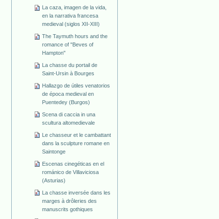
La caza, imagen de la vida,
en la narrativa francesa
medieval (siglos XII-XIII)
The Taymuth hours and the
romance of "Beves of
Hampton"
La chasse du portail de
Saint-Ursin à Bourges
Hallazgo de útiles venatorios
de época medieval en
Puentedey (Burgos)
Scena di caccia in una
scultura altomedievale
Le chasseur et le cambattant
dans la sculpture romane en
Saintonge
Escenas cinegéticas en el
románico de Villaviciosa
(Asturias)
La chasse inversée dans les
marges à drôleries des
manuscrits gothiques