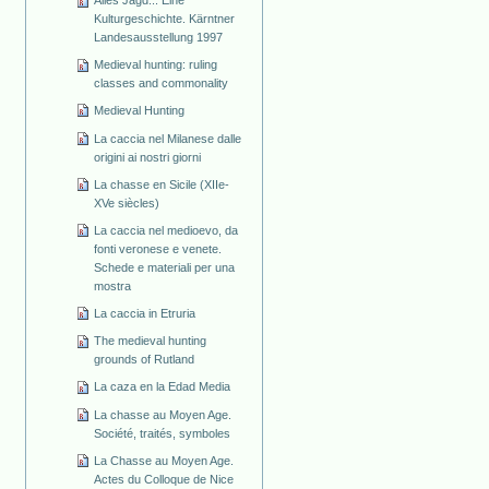
Alles Jagd... Eine
Kulturgeschichte. Kärntner
Landesausstellung 1997
Medieval hunting: ruling
classes and commonality
Medieval Hunting
La caccia nel Milanese dalle
origini ai nostri giorni
La chasse en Sicile (XIIe-
XVe siècles)
La caccia nel medioevo, da
fonti veronese e venete.
Schede e materiali per una
mostra
La caccia in Etruria
The medieval hunting
grounds of Rutland
La caza en la Edad Media
La chasse au Moyen Age.
Société, traités, symboles
La Chasse au Moyen Age.
Actes du Colloque de Nice