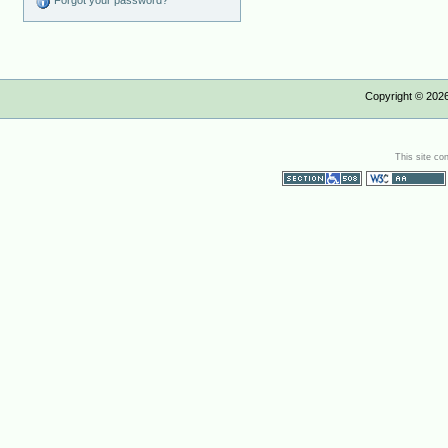
Forgot your password?
Copyright ©
202
This site co
Section 508
WCAG