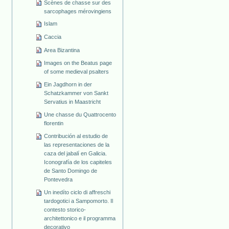
Scènes de chasse sur des
sarcophages mérovingiens
Islam
Caccia
Area Bizantina
Images on the Beatus page
of some medieval psalters
Ein Jagdhorn in der
Schatzkammer von Sankt
Servatius in Maastricht
Une chasse du Quattrocento
florentin
Contribución al estudio de
las representaciones de la
caza del jabalí en Galicia.
Iconografía de los capiteles
de Santo Domingo de
Pontevedra
Un inedíto ciclo di affreschi
tardogotici a Sampomorto. Il
contesto storico-
architettonico e il programma
decorativo