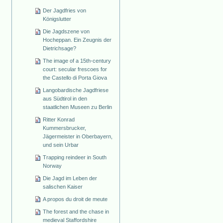
Der Jagdfries von
Königslutter
Die Jagdszene von
Hocheppan. Ein Zeugnis der
Dietrichsage?
The image of a 15th-century
court: secular frescoes for
the Castello di Porta Giova
Langobardische Jagdfriese
aus Südtirol in den
staatlichen Museen zu Berlin
Ritter Konrad
Kummersbrucker,
Jägermeister in Oberbayern,
und sein Urbar
Trapping reindeer in South
Norway
Die Jagd im Leben der
salischen Kaiser
A propos du droit de meute
The forest and the chase in
medieval Staffordshire