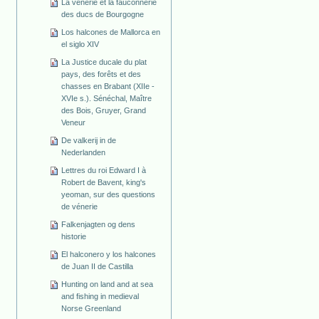
La vénerie et la fauconnerie
des ducs de Bourgogne
Los halcones de Mallorca en
el siglo XIV
La Justice ducale du plat
pays, des forêts et des
chasses en Brabant (XIIe -
XVIe s.). Sénéchal, Maître
des Bois, Gruyer, Grand
Veneur
De valkerij in de
Nederlanden
Lettres du roi Edward I à
Robert de Bavent, king's
yeoman, sur des questions
de vénerie
Falkenjagten og dens
historie
El halconero y los halcones
de Juan II de Castilla
Hunting on land and at sea
and fishing in medieval
Norse Greenland