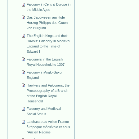
Falconry in Central Europe in
the Middle Ages
Das Jagdwesen am Hofe
Herzog Phillipps des Guten
von Burgund
The English Kings and their
Hawks: Falconry in Medieval
England to the Time of
Edward I
Falconers in the English
Royal Household to 1307
Falconry in Anglo-Saxon
England
Hawkers and Falconers: the
Prosopography of a Branch
of the English Royal
Household
Falconry and Medieval
Social Status
La chasse au vol en France
à l'époque médiévale et sous
l'Ancien Régime