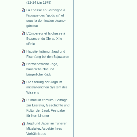
(22-24 juin 1979)
La chasse en Sardaigne à
l'époque des "giudicati" et
sous la domination pisano-
génoise
L'Empereur et la chasse à
Byzance, du XIe au XIIe
siècle
Haustierhaltung, Jagd und
Fischfang bei den Bajuwaren
Herrschaftliche Jagd,
bäuerliche Not und
bürgerliche Kritik
Die Stellung der Jagd im
mittelalterlichen System des
Wissens
Et multum et multa: Beiträge
zur Literatur, Geschichte und
Kultur der Jagd. Festgabe
für Kurt Lindner
Jagd und Jäger im früheren
Mittelalter. Aspekte ihres
Verhältnisses