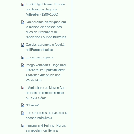
Im Gefolge Dianas. Frauen
und höfische Jagd im
Mittelalter (1200-1500)
Recherches historiques sur
la maison de chasse des
ducs de Brabant et de
l'ancienne cour de Bruxelles
Caccia, parentela e fedeltá
nell'Europa feudale
La caccia e i giochi
Imago venationis. Jagd und
Fischerei im Spätmittelalter
zwischen Anspruch und
Wirklichkeit
L'Agriculture au Moyen Age
de la fin de l'empire romain
au XVIe siècle
"Chasse"
Les structures de base de la
chasse médiévale
Hunting and Fishing. Nordic
symposium on life in a