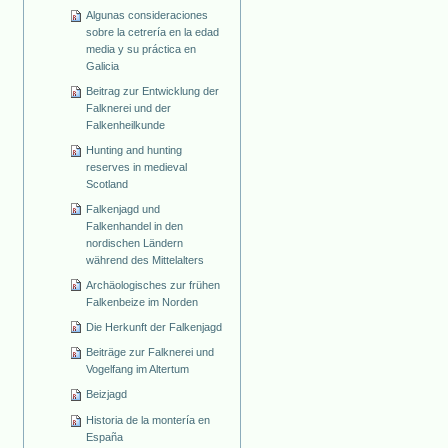
Algunas consideraciones
sobre la cetrería en la edad
media y su práctica en
Galicia
Beitrag zur Entwicklung der
Falknerei und der
Falkenheilkunde
Hunting and hunting
reserves in medieval
Scotland
Falkenjagd und
Falkenhandel in den
nordischen Ländern
während des Mittelalters
Archäologisches zur frühen
Falkenbeize im Norden
Die Herkunft der Falkenjagd
Beiträge zur Falknerei und
Vogelfang im Altertum
Beizjagd
Historia de la montería en
España