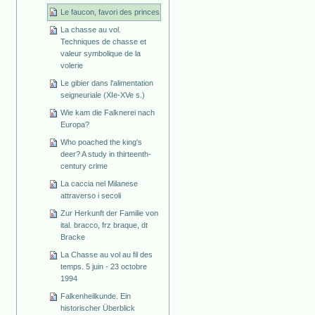
Le faucon, favori des princes
La chasse au vol.
Techniques de chasse et
valeur symbolique de la
volerie
Le gibier dans l'alimentation
seigneuriale (XIe-XVe s.)
Wie kam die Falknerei nach
Europa?
Who poached the king's
deer? A study in thirteenth-
century crime
La caccia nel Milanese
attraverso i secoli
Zur Herkunft der Familie von
ital. bracco, frz braque, dt
Bracke
La Chasse au vol au fil des
temps. 5 juin - 23 octobre
1994
Falkenheilkunde. Ein
historischer Überblick