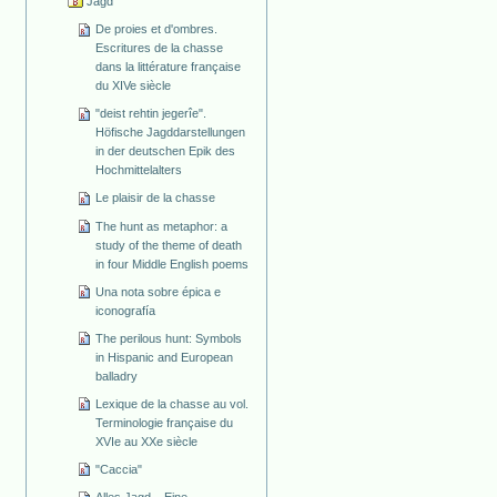
Jagd
De proies et d'ombres.
Escritures de la chasse
dans la littérature française
du XIVe siècle
"deist rehtin jegerîe".
Höfische Jagddarstellungen
in der deutschen Epik des
Hochmittelalters
Le plaisir de la chasse
The hunt as metaphor: a
study of the theme of death
in four Middle English poems
Una nota sobre épica e
iconografía
The perilous hunt: Symbols
in Hispanic and European
balladry
Lexique de la chasse au vol.
Terminologie française du
XVIe au XXe siècle
"Caccia"