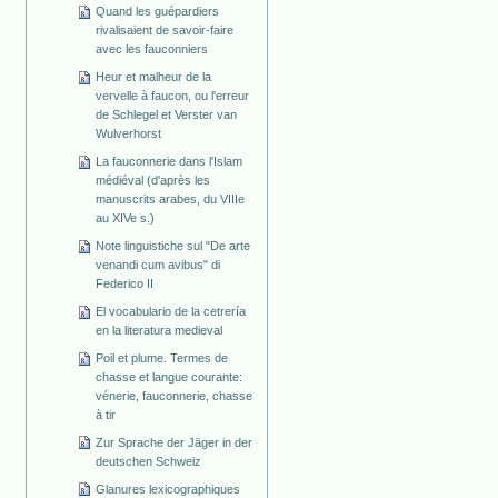
Quand les guépardiers
rivalisaient de savoir-faire
avec les fauconniers
Heur et malheur de la
vervelle à faucon, ou l'erreur
de Schlegel et Verster van
Wulverhorst
La fauconnerie dans l'Islam
médiéval (d'après les
manuscrits arabes, du VIIIe
au XIVe s.)
Note linguistiche sul "De arte
venandi cum avibus" di
Federico II
El vocabulario de la cetrería
en la literatura medieval
Poil et plume. Termes de
chasse et langue courante:
vénerie, fauconnerie, chasse
à tir
Zur Sprache der Jäger in der
deutschen Schweiz
Glanures lexicographiques