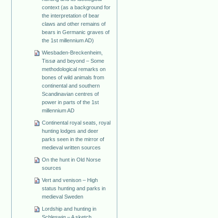
context (as a background for
the interpretation of bear
claws and other remains of
bears in Germanic graves of
the 1st millennium AD)
Wiesbaden-Breckenheim,
Tissø and beyond – Some
methodological remarks on
bones of wild animals from
continental and southern
Scandinavian centres of
power in parts of the 1st
millennium AD
Continental royal seats, royal
hunting lodges and deer
parks seen in the mirror of
medieval written sources
On the hunt in Old Norse
sources
Vert and venison – High
status hunting and parks in
medieval Sweden
Lordship and hunting in
Schleswig – A sketch