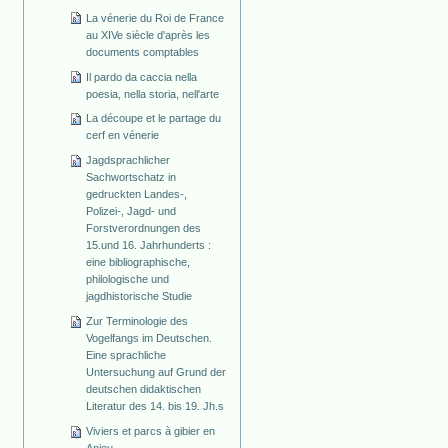
La vénerie du Roi de France
au XIVe siècle d'après les
documents comptables
Il pardo da caccia nella
poesia, nella storia, nell'arte
La découpe et le partage du
cerf en vénerie
Jagdsprachlicher
Sachwortschatz in
gedruckten Landes-,
Polizei-, Jagd- und
Forstverordnungen des
15.und 16. Jahrhunderts :
eine bibliographische,
philologische und
jagdhistorische Studie
Zur Terminologie des
Vogelfangs im Deutschen.
Eine sprachliche
Untersuchung auf Grund der
deutschen didaktischen
Literatur des 14. bis 19. Jh.s
Viviers et parcs à gibier en