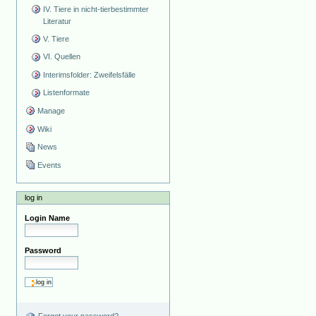
IV. Tiere in nicht-tierbestimmter
Literatur
V. Tiere
VI. Quellen
Interimsfolder: Zweifelsfälle
Listenformate
Manage
Wiki
News
Events
log in
Login Name
Password