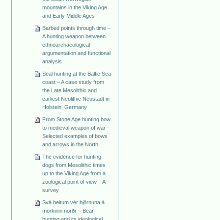
mountains in the Viking Age
and Early Middle Ages
Barbed points through time –
A hunting weapon between
ethnoarchaeological
argumentation and functional
analysis
Seal hunting at the Baltic Sea
coast – A case study from
the Late Mesolithic and
earliest Neolithic Neustadt in
Holstein, Germany
From Stone Age hunting bow
to medieval weapon of war –
Selected examples of bows
and arrows in the North
The evidence for hunting
dogs from Mesolithic times
up to the Viking Age from a
zoological point of view – A
survey
Svá beitum vér björnuna á
mörkinni norðr – Bear
hunting and its ideological