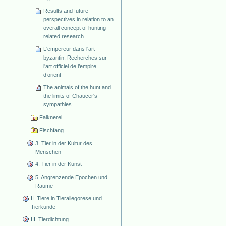
Results and future
perspectives in relation to an
overall concept of hunting-
related research
L'empereur dans l'art
byzantin. Recherches sur
l'art officiel de l’empire
d’orient
The animals of the hunt and
the limits of Chaucer's
sympathies
Falknerei
Fischfang
3. Tier in der Kultur des
Menschen
4. Tier in der Kunst
5. Angrenzende Epochen und
Räume
II. Tiere in Tierallegorese und
Tierkunde
III. Tierdichtung