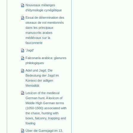
Nouveaux mélanges
d'étymologie cynégétique
Essai de détermination des
oiseaux de vol mentionnés
dans les principaux
manuscrits arabes
médiévaux sur la
fauconnerie
'Jagd'
Falconaria arabica: glanures
philologiques
Adel und Jagd. Die
Bedeutung der Jagd im
Kontext der adligen
Mentalität
Lexicon of the medieval
German hunt. A lexicon of
Middle High German terms
(1050-1500) associated with
the chase, hunting with
bows, falconry, trapping and
fowling
Über die Gamsjagd im 13.