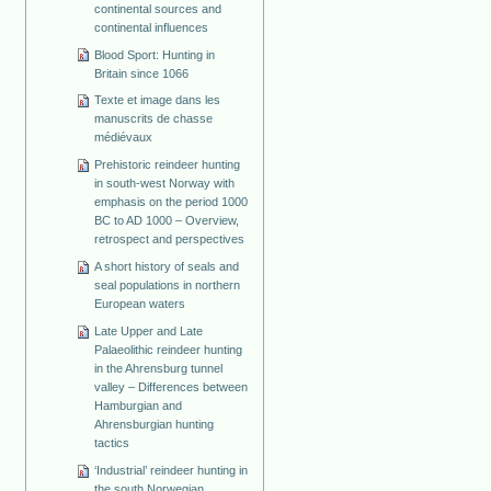
continental sources and
continental influences
Blood Sport: Hunting in
Britain since 1066
Texte et image dans les
manuscrits de chasse
médiévaux
Prehistoric reindeer hunting
in south-west Norway with
emphasis on the period 1000
BC to AD 1000 – Overview,
retrospect and perspectives
A short history of seals and
seal populations in northern
European waters
Late Upper and Late
Palaeolithic reindeer hunting
in the Ahrensburg tunnel
valley – Differences between
Hamburgian and
Ahrensburgian hunting
tactics
‘Industrial’ reindeer hunting in
the south Norwegian