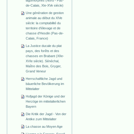
lagomorphes (Nord - Pas-
de-Calais, XIe-XVe siècle)
Une génération de gestion
animale au début du XIVe
siècle: la comptabilité du
territoire d'élevage et de
chasse d'Hesdin (Pas-de-
Calais, France)
La Justice ducale du plat
pays, des forêts et des
chasses en Brabant (XIIe-
XVIe siècle). Sénéchal,
Maître des Bois, Gryger,
Grand Veneur
Herrschaftliche Jagd und
bäuerliche Bevölkerung im
Mittelalter
Hofjagd der Könige und der
Herzöge im mittelalterlichen
Bayern
Die Kritik der Jagd - Von der
Antike zum Mittelalter
La chasse au Moyen Age