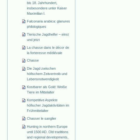
bis 18. Jahrhundert,
insbesondere unter Kaiser
Maximilian I.
Falconaria arabica: glanures
philologiques
Tierische Jagdhelfer – einst
und jetzt
La chasse dans le décor de
la forteresse médiévale
Chasse
Die Jagd zwischen
höfischem Zeitvertreib und
Lebensnotwendigkeit
Kostbarer als Gold: Weiße
Tiere im Mittelalter
Kompetitive Aspekte
höfischer Jagdaktivitäten im
Frühmittelalter
Chasser le sanglier
Hunting in northern Europe
until 1500 AD. Old traditions
and regional developments,