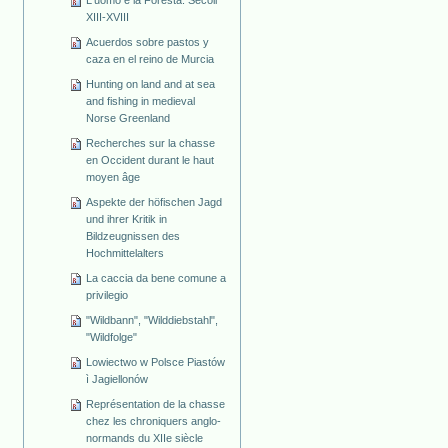
L'uomo e la Foresta. Secoli
XIII-XVIII
Acuerdos sobre pastos y
caza en el reino de Murcia
Hunting on land and at sea
and fishing in medieval
Norse Greenland
Recherches sur la chasse
en Occident durant le haut
moyen âge
Aspekte der höfischen Jagd
und ihrer Kritik in
Bildzeugnissen des
Hochmittelalters
La caccia da bene comune a
privilegio
"Wildbann", "Wilddiebstahl",
"Wildfolge"
Lowiectwo w Polsce Piastów
ì Jagiellonów
Représentation de la chasse
chez les chroniquers anglo-
normands du XIIe siècle