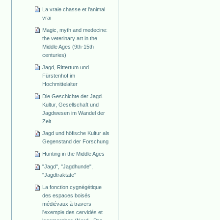
La vraie chasse et l'animal
vrai
Magic, myth and medecine:
the veterinary art in the
Middle Ages (9th-15th
centuries)
Jagd, Rittertum und
Fürstenhof im
Hochmittelalter
Die Geschichte der Jagd.
Kultur, Gesellschaft und
Jagdwesen im Wandel der
Zeit.
Jagd und höfische Kultur als
Gegenstand der Forschung
Hunting in the Middle Ages
"Jagd", "Jagdhunde",
"Jagdtraktate"
La fonction cygnégétique
des espaces boisés
médiévaux à travers
l'exemple des cervidés et