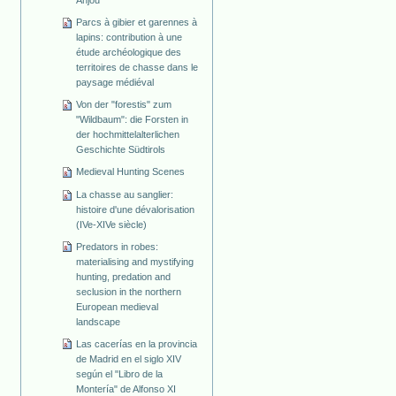
Anjou
Parcs à gibier et garennes à
lapins: contribution à une
étude archéologique des
territoires de chasse dans le
paysage médiéval
Von der "forestis" zum
"Wildbaum": die Forsten in
der hochmittelalterlichen
Geschichte Südtirols
Medieval Hunting Scenes
La chasse au sanglier:
histoire d'une dévalorisation
(IVe-XIVe siècle)
Predators in robes:
materialising and mystifying
hunting, predation and
seclusion in the northern
European medieval
landscape
Las cacerías en la provincia
de Madrid en el siglo XIV
según el "Libro de la
Montería" de Alfonso XI