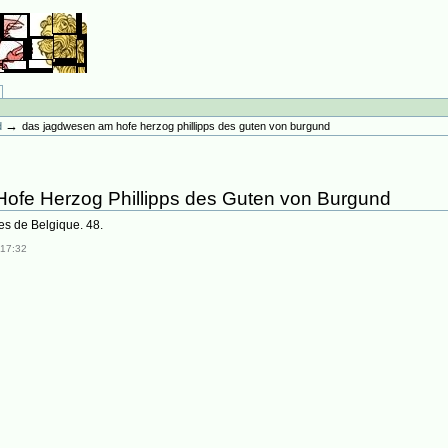
→
d
das jagdwesen am hofe herzog phillipps des guten von burgund
fe Herzog Phillipps des Guten von Burgund
ues de Belgique. 48.
 17:32