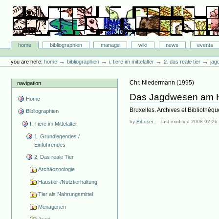
Skip
to
content.
|
Skip
Bibliographie-Portal
to
Sections
home
bibliographien
manage
wiki
news
events
navigation
Personal
tools
→
→
→
→
you are here:
home
bibliographien
i. tiere im mittelalter
2. das reale tier
jag
Chr. Niedermann
(
1995
)
navigation
Das Jagdwesen am Ho
Home
Bruxelles. Archives et Bibliothèq
Bibliographien
by
Bibuser
—
last modified
2008-02-26
I. Tiere im Mittelalter
1. Grundlegendes /
Einführendes
2. Das reale Tier
Archäozoologie
Haustier-/Nutztierhaltung
Tier als Nahrungsmittel
Menagerien