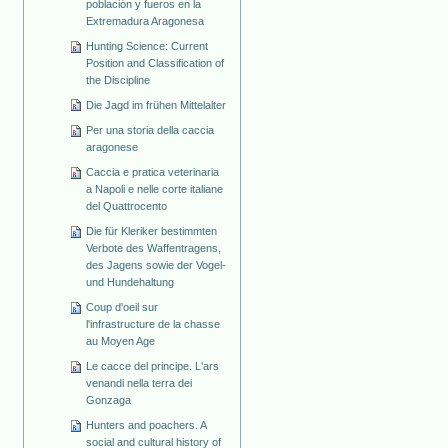
población y fueros en la
Extremadura Aragonesa
Hunting Science: Current
Position and Classification of
the Discipline
Die Jagd im frühen Mittelalter
Per una storia della caccia
aragonese
Caccia e pratica veterinaria
a Napoli e nelle corte italiane
del Quattrocento
Die für Kleriker bestimmten
Verbote des Waffentragens,
des Jagens sowie der Vogel-
und Hundehaltung
Coup d'oeil sur
l'infrastructure de la chasse
au Moyen Age
Le cacce del principe. L'ars
venandi nella terra dei
Gonzaga
Hunters and poachers. A
social and cultural history of