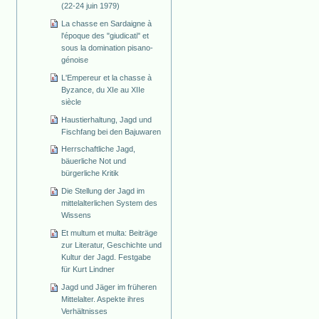
(22-24 juin 1979)
La chasse en Sardaigne à
l'époque des "giudicati" et
sous la domination pisano-
génoise
L'Empereur et la chasse à
Byzance, du XIe au XIIe
siècle
Haustierhaltung, Jagd und
Fischfang bei den Bajuwaren
Herrschaftliche Jagd,
bäuerliche Not und
bürgerliche Kritik
Die Stellung der Jagd im
mittelalterlichen System des
Wissens
Et multum et multa: Beiträge
zur Literatur, Geschichte und
Kultur der Jagd. Festgabe
für Kurt Lindner
Jagd und Jäger im früheren
Mittelalter. Aspekte ihres
Verhältnisses