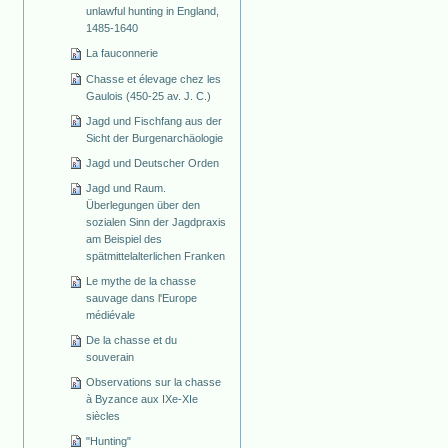
unlawful hunting in England,
1485-1640
La fauconnerie
Chasse et élevage chez les
Gaulois (450-25 av. J. C.)
Jagd und Fischfang aus der
Sicht der Burgenarchäologie
Jagd und Deutscher Orden
Jagd und Raum.
Überlegungen über den
sozialen Sinn der Jagdpraxis
am Beispiel des
spätmittelalterlichen Franken
Le mythe de la chasse
sauvage dans l'Europe
médiévale
De la chasse et du
souverain
Observations sur la chasse
à Byzance aux IXe-XIe
siècles
"Hunting"