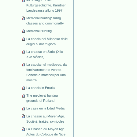
Alles Jagd... Eine
Kulturgeschichte. Kärntner
Landesausstellung 1997
Medieval hunting: ruling
classes and commonality
Medieval Hunting
La caccia nel Milanese dalle
origini ai nostri giorni
La chasse en Sicile (XIIe-
XVe siècles)
La caccia nel medioevo, da
fonti veronese e venete.
Schede e materiali per una
mostra
La caccia in Etruria
The medieval hunting
grounds of Rutland
La caza en la Edad Media
La chasse au Moyen Age.
Société, traités, symboles
La Chasse au Moyen Age.
Actes du Colloque de Nice