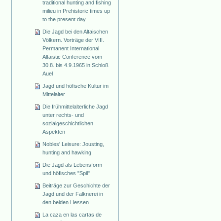
traditional hunting and fishing
milieu in Prehistoric times up
to the present day
Die Jagd bei den Altaischen
Völkern. Vorträge der VIII.
Permanent International
Altaistic Conference vom
30.8. bis 4.9.1965 in Schloß
Auel
Jagd und höfische Kultur im
Mittelalter
Die frühmittelalterliche Jagd
unter rechts- und
sozialgeschichtlichen
Aspekten
Nobles' Leisure: Jousting,
hunting and hawking
Die Jagd als Lebensform
und höfisches "Spil"
Beiträge zur Geschichte der
Jagd und der Falknerei in
den beiden Hessen
La caza en las cartas de