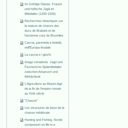
Im Gefolge Dianas. Frauen
und höfische Jagd im
Mittelalter (1200-1500)
Recherches historiques sur
la maison de chasse des
ducs de Brabant et de
l'ancienne cour de Bruxelles
Caccia, parentela e fedeltá
nell'Europa feudale
La caccia e i giochi
Imago venationis. Jagd und
Fischerei im Spätmittelalter
zwischen Anspruch und
Wirklichkeit
L'Agriculture au Moyen Age
de la fin de l'empire romain
au XVIe siècle
"Chasse"
Les structures de base de la
chasse médiévale
Hunting and Fishing. Nordic
symposium on life in a