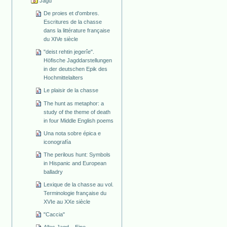
Jagd
De proies et d'ombres.
Escritures de la chasse
dans la littérature française
du XIVe siècle
"deist rehtin jegerîe".
Höfische Jagddarstellungen
in der deutschen Epik des
Hochmittelalters
Le plaisir de la chasse
The hunt as metaphor: a
study of the theme of death
in four Middle English poems
Una nota sobre épica e
iconografía
The perilous hunt: Symbols
in Hispanic and European
balladry
Lexique de la chasse au vol.
Terminologie française du
XVIe au XXe siècle
"Caccia"