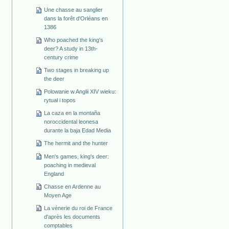
Une chasse au sanglier
dans la forêt d'Orléans en
1386
Who poached the king's
deer? A study in 13th-
century crime
Two stages in breaking up
the deer
Polowanie w Anglii XIV wieku:
rytuał i topos
La caza en la montaña
noroccidental leonesa
durante la baja Edad Media
The hermit and the hunter
Men's games, king's deer:
poaching in medieval
England
Chasse en Ardenne au
Moyen Age
La vénerie du roi de France
d'après les documents
comptables