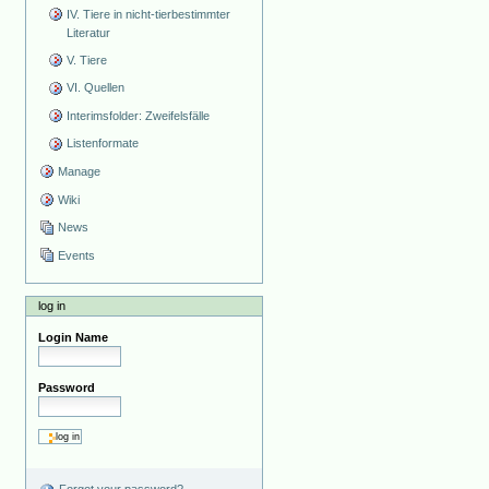
IV. Tiere in nicht-tierbestimmter
Literatur
V. Tiere
VI. Quellen
Interimsfolder: Zweifelsfälle
Listenformate
Manage
Wiki
News
Events
log in
Login Name
Password