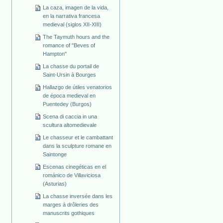
La caza, imagen de la vida,
en la narrativa francesa
medieval (siglos XII-XIII)
The Taymuth hours and the
romance of "Beves of
Hampton"
La chasse du portail de
Saint-Ursin à Bourges
Hallazgo de útiles venatorios
de época medieval en
Puentedey (Burgos)
Scena di caccia in una
scultura altomedievale
Le chasseur et le cambattant
dans la sculpture romane en
Saintonge
Escenas cinegéticas en el
románico de Villaviciosa
(Asturias)
La chasse inversée dans les
marges à drôleries des
manuscrits gothiques