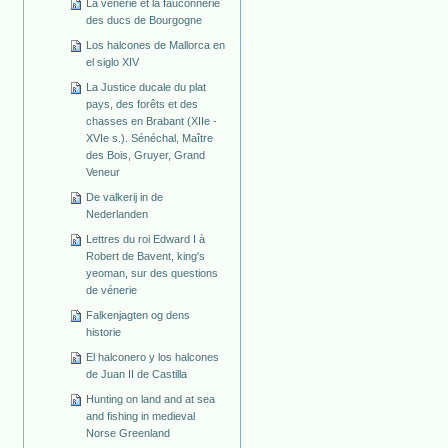
La vénerie et la fauconnerie
des ducs de Bourgogne
Los halcones de Mallorca en
el siglo XIV
La Justice ducale du plat
pays, des forêts et des
chasses en Brabant (XIIe -
XVIe s.). Sénéchal, Maître
des Bois, Gruyer, Grand
Veneur
De valkerij in de
Nederlanden
Lettres du roi Edward I à
Robert de Bavent, king's
yeoman, sur des questions
de vénerie
Falkenjagten og dens
historie
El halconero y los halcones
de Juan II de Castilla
Hunting on land and at sea
and fishing in medieval
Norse Greenland