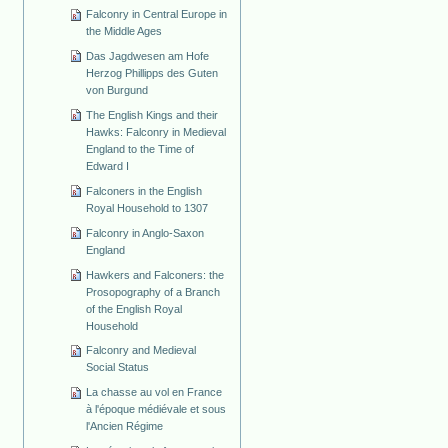
Falconry in Central Europe in
the Middle Ages
Das Jagdwesen am Hofe
Herzog Phillipps des Guten
von Burgund
The English Kings and their
Hawks: Falconry in Medieval
England to the Time of
Edward I
Falconers in the English
Royal Household to 1307
Falconry in Anglo-Saxon
England
Hawkers and Falconers: the
Prosopography of a Branch
of the English Royal
Household
Falconry and Medieval
Social Status
La chasse au vol en France
à l'époque médiévale et sous
l'Ancien Régime