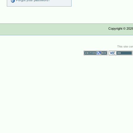
Forgot your password?
Copyright ©
202
This site co
Section 508
WCAG