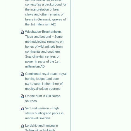
context (as a background for
the interpretation of bear
claws and other remains of
bears in Germanic graves of
the 1st millennium AD)
Wiesbaden-Breckenheim,
Tissø and beyond – Some
methodological remarks on
bones of wild animals from
continental and southern
Scandinavian centres of
power in parts of the 1st
millennium AD
Continental royal seats, royal
hunting lodges and deer
parks seen in the mirror of
medieval written sources
On the hunt in Old Norse
sources
Vert and venison – High
status hunting and parks in
medieval Sweden
Lordship and hunting in
Schleswig – A sketch