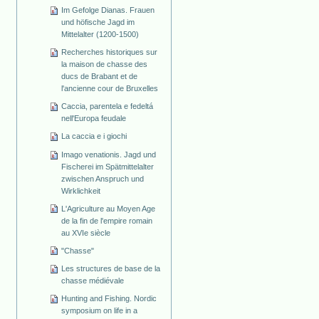
Im Gefolge Dianas. Frauen
und höfische Jagd im
Mittelalter (1200-1500)
Recherches historiques sur
la maison de chasse des
ducs de Brabant et de
l'ancienne cour de Bruxelles
Caccia, parentela e fedeltá
nell'Europa feudale
La caccia e i giochi
Imago venationis. Jagd und
Fischerei im Spätmittelalter
zwischen Anspruch und
Wirklichkeit
L'Agriculture au Moyen Age
de la fin de l'empire romain
au XVIe siècle
"Chasse"
Les structures de base de la
chasse médiévale
Hunting and Fishing. Nordic
symposium on life in a