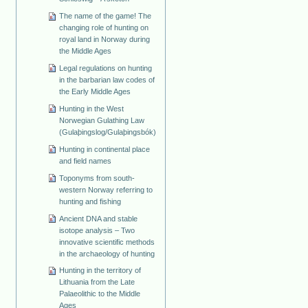
The name of the game! The
changing role of hunting on
royal land in Norway during
the Middle Ages
Legal regulations on hunting
in the barbarian law codes of
the Early Middle Ages
Hunting in the West
Norwegian Gulathing Law
(Gulaþingslog/Gulaþingsbók)
Hunting in continental place
and field names
Toponyms from south-
western Norway referring to
hunting and fishing
Ancient DNA and stable
isotope analysis – Two
innovative scientific methods
in the archaeology of hunting
Hunting in the territory of
Lithuania from the Late
Palaeolithic to the Middle
Ages