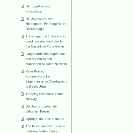
Der Jagdfries von
Königslutter
Die Jagdszene von
Hocheppan. Ein Zeugnis der
Dietrichsage?
The image of a 15th-century
court: secular frescoes for
the Castello di Porta Giova
Langobardische Jagdfriese
aus Südtirol in den
staatlichen Museen zu Berlin
Ritter Konrad
Kummersbrucker,
Jägermeister in Oberbayern,
und sein Urbar
Trapping reindeer in South
Norway
Die Jagd im Leben der
salischen Kaiser
A propos du droit de meute
The forest and the chase in
medieval Staffordshire