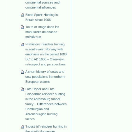
continental sources and
continental influences
Blood Sport: Hunting in
Britain since 1066
Texte et image dans les
manuscrits de chasse
médiévaux
Prehistoric reindeer hunting
in south-west Norway with
emphasis on the period 1000
BC to AD 1000 – Overview,
retrospect and perspectives
A short history of seals and
seal populations in northern
European waters
Late Upper and Late
Palaeolithic reindeer hunting
in the Ahrensburg tunnel
valley – Differences between
Hamburgian and
Ahrensburgian hunting
tactics
‘Industrial’ reindeer hunting in
the south Norwegian