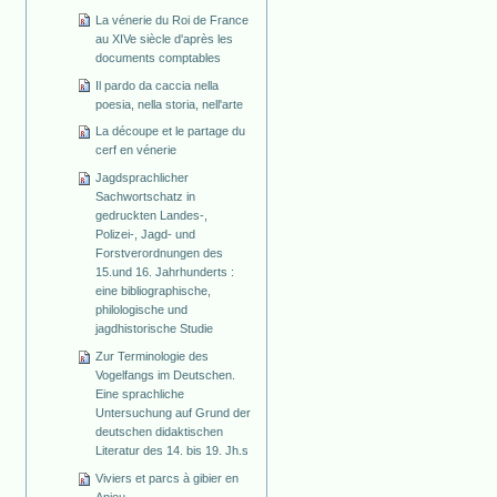
La vénerie du Roi de France
au XIVe siècle d'après les
documents comptables
Il pardo da caccia nella
poesia, nella storia, nell'arte
La découpe et le partage du
cerf en vénerie
Jagdsprachlicher
Sachwortschatz in
gedruckten Landes-,
Polizei-, Jagd- und
Forstverordnungen des
15.und 16. Jahrhunderts :
eine bibliographische,
philologische und
jagdhistorische Studie
Zur Terminologie des
Vogelfangs im Deutschen.
Eine sprachliche
Untersuchung auf Grund der
deutschen didaktischen
Literatur des 14. bis 19. Jh.s
Viviers et parcs à gibier en