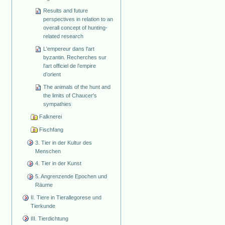
Results and future
perspectives in relation to an
overall concept of hunting-
related research
L'empereur dans l'art
byzantin. Recherches sur
l'art officiel de l’empire
d’orient
The animals of the hunt and
the limits of Chaucer's
sympathies
Falknerei
Fischfang
3. Tier in der Kultur des
Menschen
4. Tier in der Kunst
5. Angrenzende Epochen und
Räume
II. Tiere in Tierallegorese und
Tierkunde
III. Tierdichtung