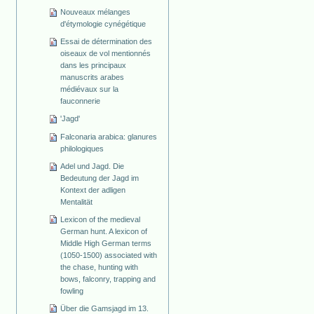
Nouveaux mélanges
d'étymologie cynégétique
Essai de détermination des
oiseaux de vol mentionnés
dans les principaux
manuscrits arabes
médiévaux sur la
fauconnerie
'Jagd'
Falconaria arabica: glanures
philologiques
Adel und Jagd. Die
Bedeutung der Jagd im
Kontext der adligen
Mentalität
Lexicon of the medieval
German hunt. A lexicon of
Middle High German terms
(1050-1500) associated with
the chase, hunting with
bows, falconry, trapping and
fowling
Über die Gamsjagd im 13.