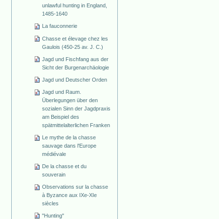
unlawful hunting in England,
1485-1640
La fauconnerie
Chasse et élevage chez les
Gaulois (450-25 av. J. C.)
Jagd und Fischfang aus der
Sicht der Burgenarchäologie
Jagd und Deutscher Orden
Jagd und Raum.
Überlegungen über den
sozialen Sinn der Jagdpraxis
am Beispiel des
spätmittelalterlichen Franken
Le mythe de la chasse
sauvage dans l'Europe
médiévale
De la chasse et du
souverain
Observations sur la chasse
à Byzance aux IXe-XIe
siècles
"Hunting"