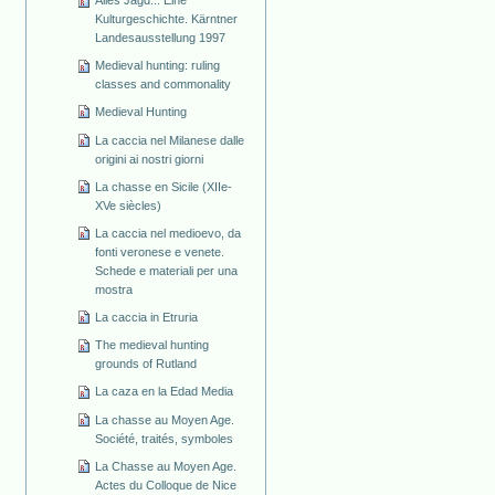
Alles Jagd... Eine
Kulturgeschichte. Kärntner
Landesausstellung 1997
Medieval hunting: ruling
classes and commonality
Medieval Hunting
La caccia nel Milanese dalle
origini ai nostri giorni
La chasse en Sicile (XIIe-
XVe siècles)
La caccia nel medioevo, da
fonti veronese e venete.
Schede e materiali per una
mostra
La caccia in Etruria
The medieval hunting
grounds of Rutland
La caza en la Edad Media
La chasse au Moyen Age.
Société, traités, symboles
La Chasse au Moyen Age.
Actes du Colloque de Nice