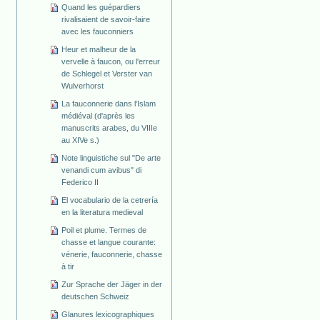
Quand les guépardiers
rivalisaient de savoir-faire
avec les fauconniers
Heur et malheur de la
vervelle à faucon, ou l'erreur
de Schlegel et Verster van
Wulverhorst
La fauconnerie dans l'Islam
médiéval (d'après les
manuscrits arabes, du VIIIe
au XIVe s.)
Note linguistiche sul "De arte
venandi cum avibus" di
Federico II
El vocabulario de la cetrería
en la literatura medieval
Poil et plume. Termes de
chasse et langue courante:
vénerie, fauconnerie, chasse
à tir
Zur Sprache der Jäger in der
deutschen Schweiz
Glanures lexicographiques