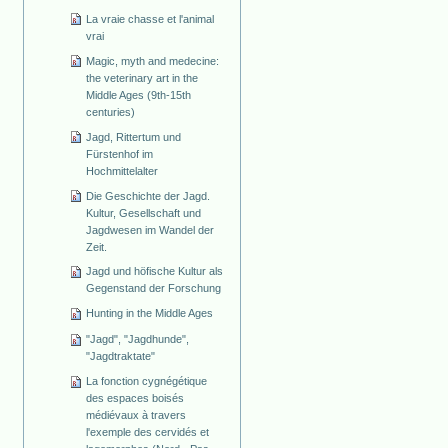
La vraie chasse et l'animal
vrai
Magic, myth and medecine:
the veterinary art in the
Middle Ages (9th-15th
centuries)
Jagd, Rittertum und
Fürstenhof im
Hochmittelalter
Die Geschichte der Jagd.
Kultur, Gesellschaft und
Jagdwesen im Wandel der
Zeit.
Jagd und höfische Kultur als
Gegenstand der Forschung
Hunting in the Middle Ages
"Jagd", "Jagdhunde",
"Jagdtraktate"
La fonction cygnégétique
des espaces boisés
médiévaux à travers
l'exemple des cervidés et