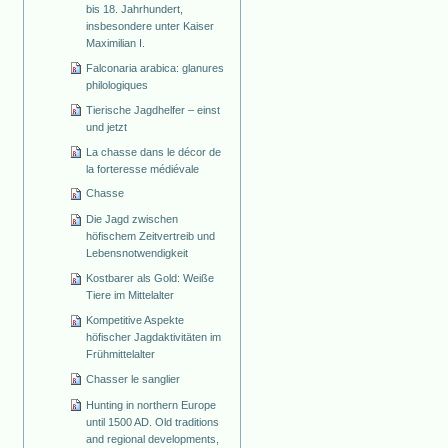
bis 18. Jahrhundert,
insbesondere unter Kaiser
Maximilian I.
Falconaria arabica: glanures
philologiques
Tierische Jagdhelfer – einst
und jetzt
La chasse dans le décor de
la forteresse médiévale
Chasse
Die Jagd zwischen
höfischem Zeitvertreib und
Lebensnotwendigkeit
Kostbarer als Gold: Weiße
Tiere im Mittelalter
Kompetitive Aspekte
höfischer Jagdaktivitäten im
Frühmittelalter
Chasser le sanglier
Hunting in northern Europe
until 1500 AD. Old traditions
and regional developments,