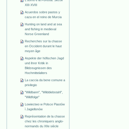
L'uomo e la Foresta. Secoli
XIII-XVIII
Acuerdos sobre pastos y
caza en el reino de Murcia
Hunting on land and at sea
and fishing in medieval
Norse Greenland
Recherches sur la chasse
en Occident durant le haut
moyen âge
Aspekte der höfischen Jagd
und ihrer Kritik in
Bildzeugnissen des
Hochmittelalters
La caccia da bene comune a
privilegio
"Wildbann", "Wilddiebstahl",
"Wildfolge"
Lowiectwo w Polsce Piastów
ì Jagiellonów
Représentation de la chasse
chez les chroniquers anglo-
normands du XIIe siècle