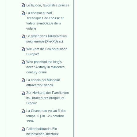
Le faucon, favori des princes
La chasse au vol.
Techniques de chasse et
valeur symbolique de la
volerie
Le gibier dans l'alimentation
seigneuriale (XIe-XVe s.)
Wie kam die Falknerei nach
Europa?
Who poached the king's
deer? A study in thirteenth-
century crime
La caccia nel Milanese
attraverso i secoli
Zur Herkunft der Familie von
ital. bracco, frz braque, dt
Bracke
La Chasse au vol au fil des
temps. 5 juin - 23 octobre
1994
Falkenheilkunde. Ein
historischer Überblick