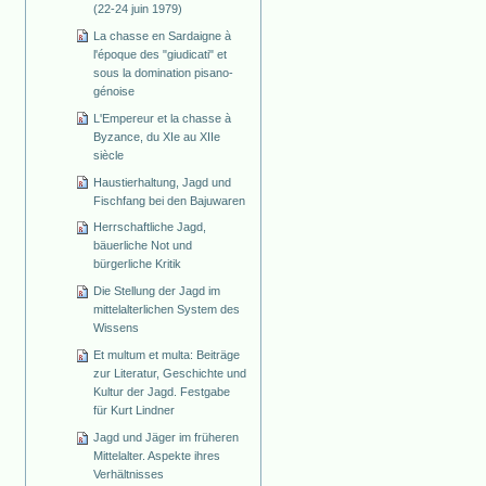
(22-24 juin 1979)
La chasse en Sardaigne à
l'époque des "giudicati" et
sous la domination pisano-
génoise
L'Empereur et la chasse à
Byzance, du XIe au XIIe
siècle
Haustierhaltung, Jagd und
Fischfang bei den Bajuwaren
Herrschaftliche Jagd,
bäuerliche Not und
bürgerliche Kritik
Die Stellung der Jagd im
mittelalterlichen System des
Wissens
Et multum et multa: Beiträge
zur Literatur, Geschichte und
Kultur der Jagd. Festgabe
für Kurt Lindner
Jagd und Jäger im früheren
Mittelalter. Aspekte ihres
Verhältnisses