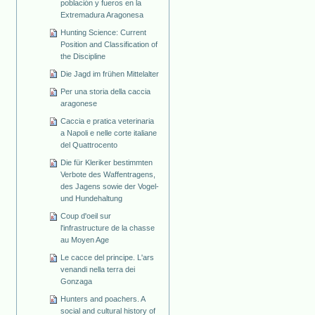
población y fueros en la
Extremadura Aragonesa
Hunting Science: Current
Position and Classification of
the Discipline
Die Jagd im frühen Mittelalter
Per una storia della caccia
aragonese
Caccia e pratica veterinaria
a Napoli e nelle corte italiane
del Quattrocento
Die für Kleriker bestimmten
Verbote des Waffentragens,
des Jagens sowie der Vogel-
und Hundehaltung
Coup d'oeil sur
l'infrastructure de la chasse
au Moyen Age
Le cacce del principe. L'ars
venandi nella terra dei
Gonzaga
Hunters and poachers. A
social and cultural history of