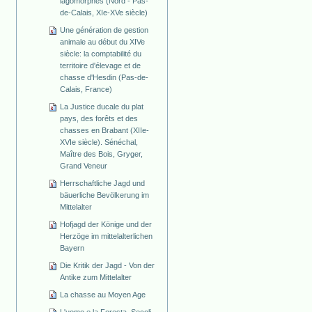
lagomorphes (Nord - Pas-
de-Calais, XIe-XVe siècle)
Une génération de gestion
animale au début du XIVe
siècle: la comptabilité du
territoire d'élevage et de
chasse d'Hesdin (Pas-de-
Calais, France)
La Justice ducale du plat
pays, des forêts et des
chasses en Brabant (XIIe-
XVIe siècle). Sénéchal,
Maître des Bois, Gryger,
Grand Veneur
Herrschaftliche Jagd und
bäuerliche Bevölkerung im
Mittelalter
Hofjagd der Könige und der
Herzöge im mittelalterlichen
Bayern
Die Kritik der Jagd - Von der
Antike zum Mittelalter
La chasse au Moyen Age