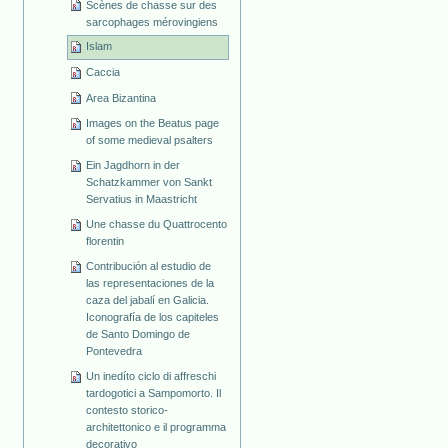
Scènes de chasse sur des
sarcophages mérovingiens
Islam
Caccia
Area Bizantina
Images on the Beatus page
of some medieval psalters
Ein Jagdhorn in der
Schatzkammer von Sankt
Servatius in Maastricht
Une chasse du Quattrocento
florentin
Contribución al estudio de
las representaciones de la
caza del jabalí en Galicia.
Iconografía de los capiteles
de Santo Domingo de
Pontevedra
Un inedíto ciclo di affreschi
tardogotici a Sampomorto. Il
contesto storico-
architettonico e il programma
decorativo