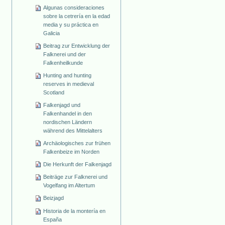
Algunas consideraciones
sobre la cetrería en la edad
media y su práctica en
Galicia
Beitrag zur Entwicklung der
Falknerei und der
Falkenheilkunde
Hunting and hunting
reserves in medieval
Scotland
Falkenjagd und
Falkenhandel in den
nordischen Ländern
während des Mittelalters
Archäologisches zur frühen
Falkenbeize im Norden
Die Herkunft der Falkenjagd
Beiträge zur Falknerei und
Vogelfang im Altertum
Beizjagd
Historia de la montería en
España