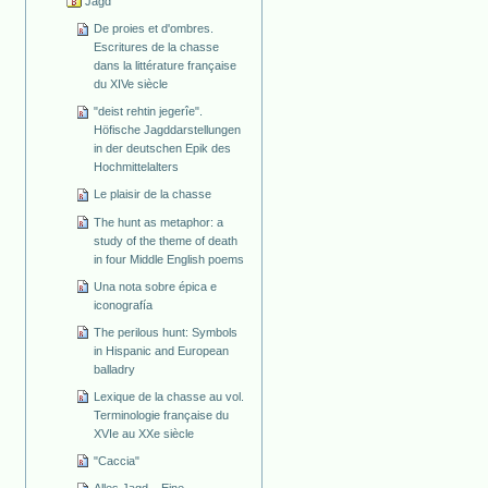
Jagd
De proies et d'ombres.
Escritures de la chasse
dans la littérature française
du XIVe siècle
"deist rehtin jegerîe".
Höfische Jagddarstellungen
in der deutschen Epik des
Hochmittelalters
Le plaisir de la chasse
The hunt as metaphor: a
study of the theme of death
in four Middle English poems
Una nota sobre épica e
iconografía
The perilous hunt: Symbols
in Hispanic and European
balladry
Lexique de la chasse au vol.
Terminologie française du
XVIe au XXe siècle
"Caccia"