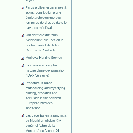
Anjou
Parcs à gibier et garennes à
lapins: contribution à une
étude archéologique des
territoires de chasse dans le
paysage médiéval
Von der "forestis" zum
"Wildbaum": die Forsten in
der hochmittelalterlichen
Geschichte Südtirols
Medieval Hunting Scenes
La chasse au sanglier:
histoire d'une dévalorisation
(IVe-XIVe siècle)
Predators in robes:
materialising and mystifying
hunting, predation and
seclusion in the northern
European medieval
landscape
Las cacerías en la provincia
de Madrid en el siglo XIV
según el "Libro de la
Montería" de Alfonso XI