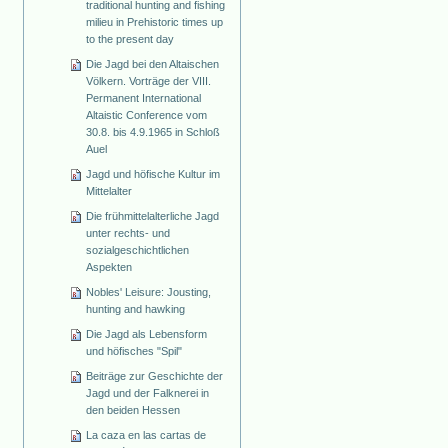
traditional hunting and fishing
milieu in Prehistoric times up
to the present day
Die Jagd bei den Altaischen
Völkern. Vorträge der VIII.
Permanent International
Altaistic Conference vom
30.8. bis 4.9.1965 in Schloß
Auel
Jagd und höfische Kultur im
Mittelalter
Die frühmittelalterliche Jagd
unter rechts- und
sozialgeschichtlichen
Aspekten
Nobles' Leisure: Jousting,
hunting and hawking
Die Jagd als Lebensform
und höfisches "Spil"
Beiträge zur Geschichte der
Jagd und der Falknerei in
den beiden Hessen
La caza en las cartas de