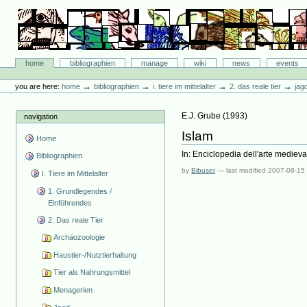
Skip
to
content.
|
Skip
Bibliographie-Portal
to
Sections
home
bibliographien
manage
wiki
news
events
navigation
Personal
tools
→
→
→
→
you are here:
home
bibliographien
i. tiere im mittelalter
2. das reale tier
jag
E.J. Grube
(
1993
)
navigation
Islam
Home
In: Enciclopedia dell'arte medieva
Bibliographien
by
Bibuser
—
last modified
2007-08-15
I. Tiere im Mittelalter
1. Grundlegendes /
Einführendes
2. Das reale Tier
Archäozoologie
Haustier-/Nutztierhaltung
Tier als Nahrungsmittel
Menagerien