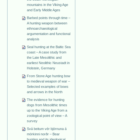
mountains in the Viking Age
and Early Middle Ages
Barbed points through time –
A hunting weapon between
ethnoarchaeological
argumentation and functional
analysis
Seal hunting at the Baltic Sea
coast – A case study from
the Late Mesolithic and
earliest Neolithic Neustadt in
Holstein, Germany
From Stone Age hunting bow
to medieval weapon of war –
Selected examples of bows
and arrows in the North
The evidence for hunting
dogs from Mesolithic times
up to the Viking Age from a
zoological point of view – A
survey
Svá beitum vér björnuna á
mörkinni norðr – Bear
hunting and its ideological