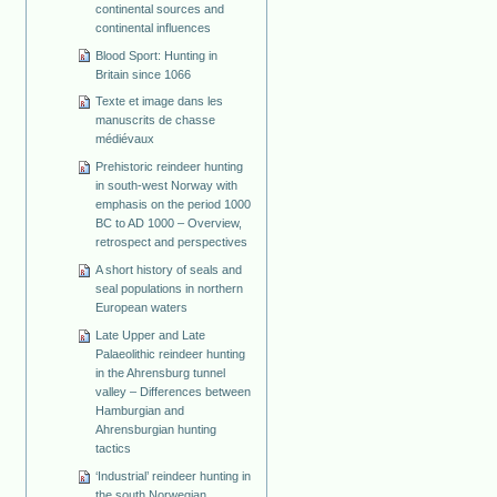
continental sources and
continental influences
Blood Sport: Hunting in
Britain since 1066
Texte et image dans les
manuscrits de chasse
médiévaux
Prehistoric reindeer hunting
in south-west Norway with
emphasis on the period 1000
BC to AD 1000 – Overview,
retrospect and perspectives
A short history of seals and
seal populations in northern
European waters
Late Upper and Late
Palaeolithic reindeer hunting
in the Ahrensburg tunnel
valley – Differences between
Hamburgian and
Ahrensburgian hunting
tactics
‘Industrial’ reindeer hunting in
the south Norwegian