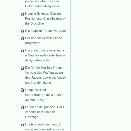
población y fueros en la
Extremadura Aragonesa
Hunting Science: Current
Position and Classification of
the Discipline
Die Jagd im frühen Mittelalter
Per una storia della caccia
aragonese
Caccia e pratica veterinaria
a Napoli e nelle corte italiane
del Quattrocento
Die für Kleriker bestimmten
Verbote des Waffentragens,
des Jagens sowie der Vogel-
und Hundehaltung
Coup d'oeil sur
l'infrastructure de la chasse
au Moyen Age
Le cacce del principe. L'ars
venandi nella terra dei
Gonzaga
Hunters and poachers. A
social and cultural history of