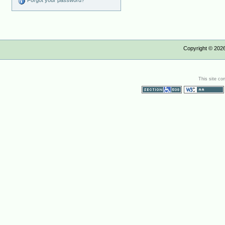
Forgot your password?
Copyright ©
202
This site co
Section 508
WCAG