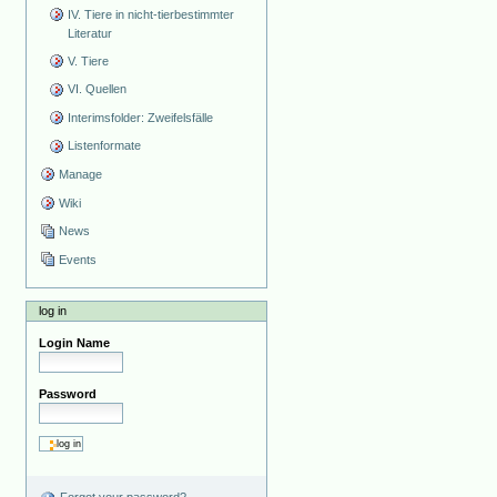
IV. Tiere in nicht-tierbestimmter
Literatur
V. Tiere
VI. Quellen
Interimsfolder: Zweifelsfälle
Listenformate
Manage
Wiki
News
Events
log in
Login Name
Password