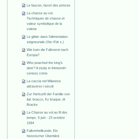
Le faucon, favori des princes
La chasse au vol.
Techniques de chasse et
valeur symbolique de la
volerie
Le gibier dans l'alimentation
seigneuriale (XIe-XVe s.)
Wie kam die Falknerei nach
Europa?
Who poached the king's
deer? A study in thirteenth-
century crime
La caccia nel Milanese
attraverso i secoli
Zur Herkunft der Familie von
ital. bracco, frz braque, dt
Bracke
La Chasse au vol au fil des
temps. 5 juin - 23 octobre
1994
Falkenheilkunde. Ein
historischer Überblick