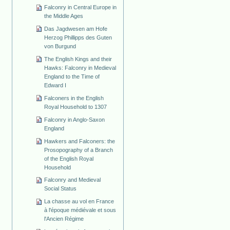
Falconry in Central Europe in
the Middle Ages
Das Jagdwesen am Hofe
Herzog Phillipps des Guten
von Burgund
The English Kings and their
Hawks: Falconry in Medieval
England to the Time of
Edward I
Falconers in the English
Royal Household to 1307
Falconry in Anglo-Saxon
England
Hawkers and Falconers: the
Prosopography of a Branch
of the English Royal
Household
Falconry and Medieval
Social Status
La chasse au vol en France
à l'époque médiévale et sous
l'Ancien Régime