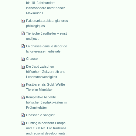
bis 18. Jahrhundert,
insbesondere unter Kaiser
Maximilian I.
Falconaria arabica: glanures
philologiques
Tierische Jagdhelfer – einst
und jetzt
La chasse dans le décor de
la forteresse médiévale
Chasse
Die Jagd zwischen
höfischem Zeitvertreib und
Lebensnotwendigkeit
Kostbarer als Gold: Weiße
Tiere im Mittelalter
Kompetitive Aspekte
höfischer Jagdaktivitäten im
Frühmittelalter
Chasser le sanglier
Hunting in northern Europe
until 1500 AD. Old traditions
and regional developments,