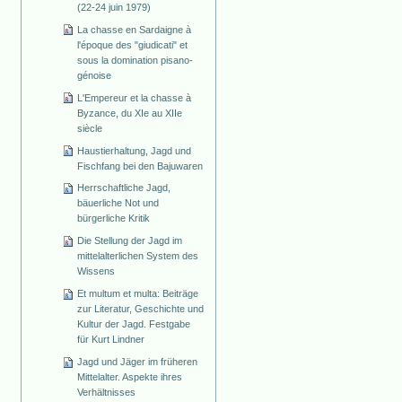
(22-24 juin 1979)
La chasse en Sardaigne à
l'époque des "giudicati" et
sous la domination pisano-
génoise
L'Empereur et la chasse à
Byzance, du XIe au XIIe
siècle
Haustierhaltung, Jagd und
Fischfang bei den Bajuwaren
Herrschaftliche Jagd,
bäuerliche Not und
bürgerliche Kritik
Die Stellung der Jagd im
mittelalterlichen System des
Wissens
Et multum et multa: Beiträge
zur Literatur, Geschichte und
Kultur der Jagd. Festgabe
für Kurt Lindner
Jagd und Jäger im früheren
Mittelalter. Aspekte ihres
Verhältnisses