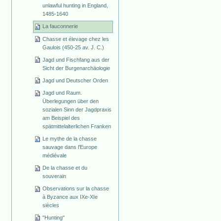
unlawful hunting in England,
1485-1640
La fauconnerie
Chasse et élevage chez les
Gaulois (450-25 av. J. C.)
Jagd und Fischfang aus der
Sicht der Burgenarchäologie
Jagd und Deutscher Orden
Jagd und Raum.
Überlegungen über den
sozialen Sinn der Jagdpraxis
am Beispiel des
spätmittelalterlichen Franken
Le mythe de la chasse
sauvage dans l'Europe
médiévale
De la chasse et du
souverain
Observations sur la chasse
à Byzance aux IXe-XIe
siècles
"Hunting"