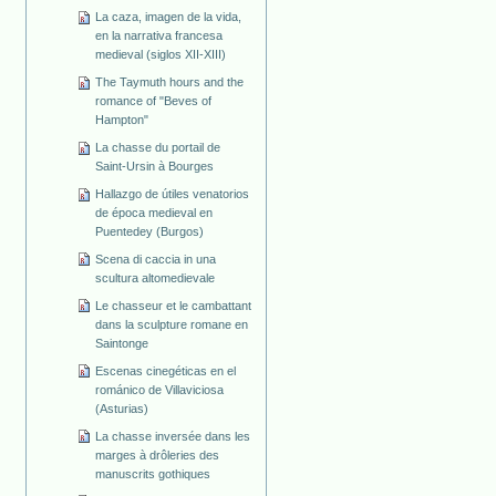
La caza, imagen de la vida,
en la narrativa francesa
medieval (siglos XII-XIII)
The Taymuth hours and the
romance of "Beves of
Hampton"
La chasse du portail de
Saint-Ursin à Bourges
Hallazgo de útiles venatorios
de época medieval en
Puentedey (Burgos)
Scena di caccia in una
scultura altomedievale
Le chasseur et le cambattant
dans la sculpture romane en
Saintonge
Escenas cinegéticas en el
románico de Villaviciosa
(Asturias)
La chasse inversée dans les
marges à drôleries des
manuscrits gothiques