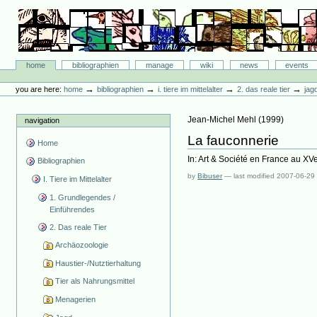
Skip
to
content.
|
Skip
Bibliographie-Portal
to
Sections
home
bibliographien
manage
wiki
news
events
navigation
Personal
tools
→
→
→
→
you are here:
home
bibliographien
i. tiere im mittelalter
2. das reale tier
jag
Jean-Michel Mehl
(
1999
)
navigation
La fauconnerie
Home
In: Art & Société en France au XVe
Bibliographien
by
Bibuser
—
last modified
2007-06-29
I. Tiere im Mittelalter
1. Grundlegendes /
Einführendes
2. Das reale Tier
Archäozoologie
Haustier-/Nutztierhaltung
Tier als Nahrungsmittel
Menagerien