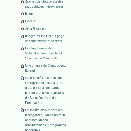
Scènes de chasse sur des
sarcophages mérovingiens
Islam
Caccia
Area Bizantina
Images on the Beatus page
of some medieval psalters
Ein Jagdhorn in der
Schatzkammer von Sankt
Servatius in Maastricht
Une chasse du Quattrocento
florentin
Contribución al estudio de
las representaciones de la
caza del jabalí en Galicia.
Iconografía de los capiteles
de Santo Domingo de
Pontevedra
Un inedíto ciclo di affreschi
tardogotici a Sampomorto. Il
contesto storico-
architettonico e il programma
decorativo