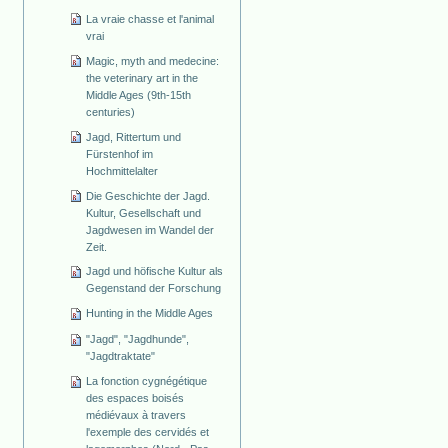
La vraie chasse et l'animal
vrai
Magic, myth and medecine:
the veterinary art in the
Middle Ages (9th-15th
centuries)
Jagd, Rittertum und
Fürstenhof im
Hochmittelalter
Die Geschichte der Jagd.
Kultur, Gesellschaft und
Jagdwesen im Wandel der
Zeit.
Jagd und höfische Kultur als
Gegenstand der Forschung
Hunting in the Middle Ages
"Jagd", "Jagdhunde",
"Jagdtraktate"
La fonction cygnégétique
des espaces boisés
médiévaux à travers
l'exemple des cervidés et