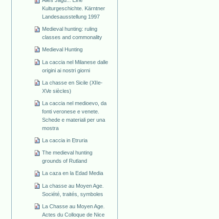
Alles Jagd... Eine
Kulturgeschichte. Kärntner
Landesausstellung 1997
Medieval hunting: ruling
classes and commonality
Medieval Hunting
La caccia nel Milanese dalle
origini ai nostri giorni
La chasse en Sicile (XIIe-
XVe siècles)
La caccia nel medioevo, da
fonti veronese e venete.
Schede e materiali per una
mostra
La caccia in Etruria
The medieval hunting
grounds of Rutland
La caza en la Edad Media
La chasse au Moyen Age.
Société, traités, symboles
La Chasse au Moyen Age.
Actes du Colloque de Nice