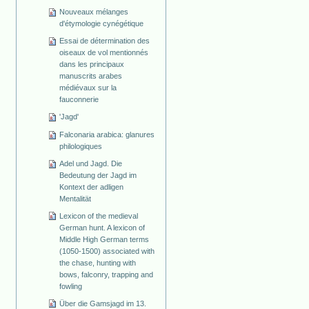
Nouveaux mélanges
d'étymologie cynégétique
Essai de détermination des
oiseaux de vol mentionnés
dans les principaux
manuscrits arabes
médiévaux sur la
fauconnerie
'Jagd'
Falconaria arabica: glanures
philologiques
Adel und Jagd. Die
Bedeutung der Jagd im
Kontext der adligen
Mentalität
Lexicon of the medieval
German hunt. A lexicon of
Middle High German terms
(1050-1500) associated with
the chase, hunting with
bows, falconry, trapping and
fowling
Über die Gamsjagd im 13.