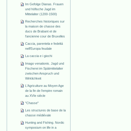
Im Gefolge Dianas. Frauen
und höfische Jagd im
Mittelalter (1200-1500)
Recherches historiques sur
la maison de chasse des
ducs de Brabant et de
l'ancienne cour de Bruxelles
Caccia, parentela e fedeltá
nell'Europa feudale
La caccia e i giochi
Imago venationis. Jagd und
Fischerei im Spätmittelalter
zwischen Anspruch und
Wirklichkeit
L'Agriculture au Moyen Age
de la fin de l'empire romain
au XVIe siècle
"Chasse"
Les structures de base de la
chasse médiévale
Hunting and Fishing. Nordic
symposium on life in a