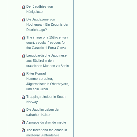
Der Jagdfries von
Königslutter
Die Jagdszene von
Hocheppan. Ein Zeugnis der
Dietrichsage?
The image of a 15th-century
court: secular frescoes for
the Castello di Porta Giova
Langobardische Jagdfriese
aus Südtirol in den
staatlichen Museen zu Berlin
Ritter Konrad
Kummersbrucker,
Jägermeister in Oberbayern,
und sein Urbar
Trapping reindeer in South
Norway
Die Jagd im Leben der
salischen Kaiser
A propos du droit de meute
The forest and the chase in
medieval Staffordshire