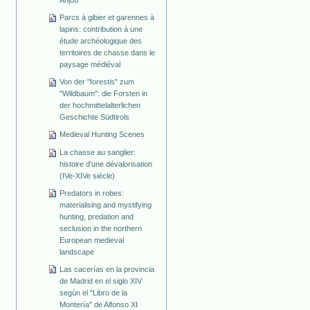
Anjou
Parcs à gibier et garennes à
lapins: contribution à une
étude archéologique des
territoires de chasse dans le
paysage médiéval
Von der "forestis" zum
"Wildbaum": die Forsten in
der hochmittelalterlichen
Geschichte Südtirols
Medieval Hunting Scenes
La chasse au sanglier:
histoire d'une dévalorisation
(IVe-XIVe siècle)
Predators in robes:
materialising and mystifying
hunting, predation and
seclusion in the northern
European medieval
landscape
Las cacerías en la provincia
de Madrid en el siglo XIV
según el "Libro de la
Montería" de Alfonso XI