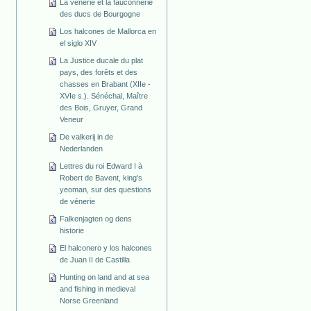
La vénerie et la fauconnerie
des ducs de Bourgogne
Los halcones de Mallorca en
el siglo XIV
La Justice ducale du plat
pays, des forêts et des
chasses en Brabant (XIIe -
XVIe s.). Sénéchal, Maître
des Bois, Gruyer, Grand
Veneur
De valkerij in de
Nederlanden
Lettres du roi Edward I à
Robert de Bavent, king's
yeoman, sur des questions
de vénerie
Falkenjagten og dens
historie
El halconero y los halcones
de Juan II de Castilla
Hunting on land and at sea
and fishing in medieval
Norse Greenland