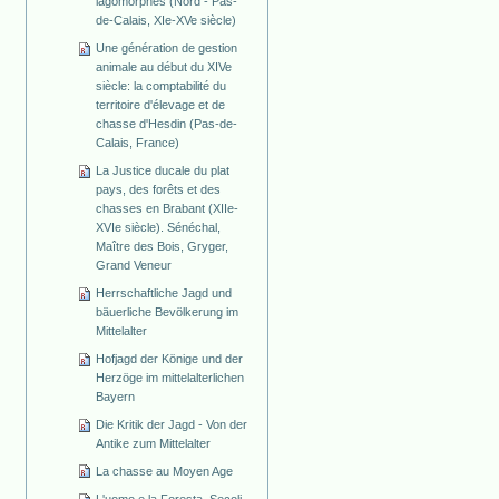
lagomorphes (Nord - Pas-
de-Calais, XIe-XVe siècle)
Une génération de gestion
animale au début du XIVe
siècle: la comptabilité du
territoire d'élevage et de
chasse d'Hesdin (Pas-de-
Calais, France)
La Justice ducale du plat
pays, des forêts et des
chasses en Brabant (XIIe-
XVIe siècle). Sénéchal,
Maître des Bois, Gryger,
Grand Veneur
Herrschaftliche Jagd und
bäuerliche Bevölkerung im
Mittelalter
Hofjagd der Könige und der
Herzöge im mittelalterlichen
Bayern
Die Kritik der Jagd - Von der
Antike zum Mittelalter
La chasse au Moyen Age