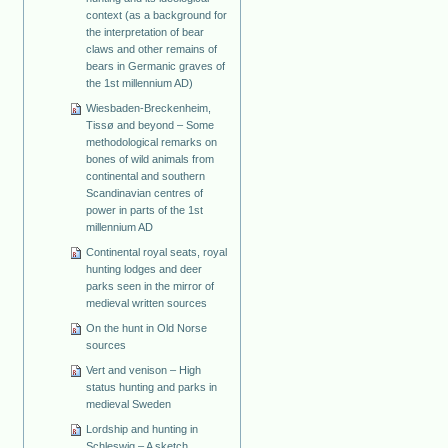
context (as a background for
the interpretation of bear
claws and other remains of
bears in Germanic graves of
the 1st millennium AD)
Wiesbaden-Breckenheim,
Tissø and beyond – Some
methodological remarks on
bones of wild animals from
continental and southern
Scandinavian centres of
power in parts of the 1st
millennium AD
Continental royal seats, royal
hunting lodges and deer
parks seen in the mirror of
medieval written sources
On the hunt in Old Norse
sources
Vert and venison – High
status hunting and parks in
medieval Sweden
Lordship and hunting in
Schleswig – A sketch