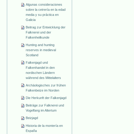
Algunas consideraciones
sobre la cetrería en la edad
media y su práctica en
Galicia
Beitrag zur Entwicklung der
Falknerei und der
Falkenheilkunde
Hunting and hunting
reserves in medieval
Scotland
Falkenjagd und
Falkenhandel in den
nordischen Ländern
während des Mittelalters
Archäologisches zur frühen
Falkenbeize im Norden
Die Herkunft der Falkenjagd
Beiträge zur Falknerei und
Vogelfang im Altertum
Beizjagd
Historia de la montería en
España