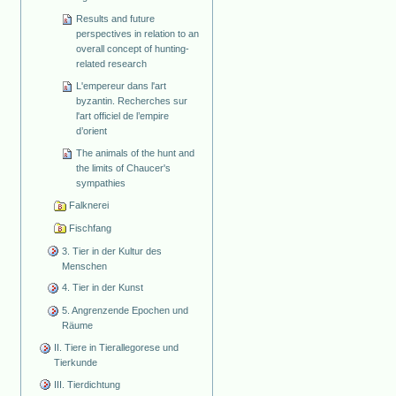
Results and future
perspectives in relation to an
overall concept of hunting-
related research
L'empereur dans l'art
byzantin. Recherches sur
l'art officiel de l’empire
d’orient
The animals of the hunt and
the limits of Chaucer's
sympathies
Falknerei
Fischfang
3. Tier in der Kultur des
Menschen
4. Tier in der Kunst
5. Angrenzende Epochen und
Räume
II. Tiere in Tierallegorese und
Tierkunde
III. Tierdichtung