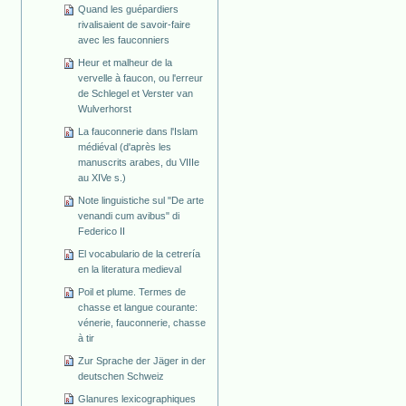
Quand les guépardiers
rivalisaient de savoir-faire
avec les fauconniers
Heur et malheur de la
vervelle à faucon, ou l'erreur
de Schlegel et Verster van
Wulverhorst
La fauconnerie dans l'Islam
médiéval (d'après les
manuscrits arabes, du VIIIe
au XIVe s.)
Note linguistiche sul "De arte
venandi cum avibus" di
Federico II
El vocabulario de la cetrería
en la literatura medieval
Poil et plume. Termes de
chasse et langue courante:
vénerie, fauconnerie, chasse
à tir
Zur Sprache der Jäger in der
deutschen Schweiz
Glanures lexicographiques