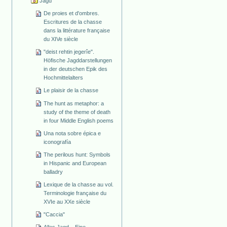
Jagd
De proies et d'ombres.
Escritures de la chasse
dans la littérature française
du XIVe siècle
"deist rehtin jegerîe".
Höfische Jagddarstellungen
in der deutschen Epik des
Hochmittelalters
Le plaisir de la chasse
The hunt as metaphor: a
study of the theme of death
in four Middle English poems
Una nota sobre épica e
iconografía
The perilous hunt: Symbols
in Hispanic and European
balladry
Lexique de la chasse au vol.
Terminologie française du
XVIe au XXe siècle
"Caccia"