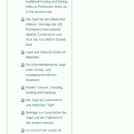
traditional hunting and fishing
milieu in Prehistoric times up
to the present day
Die Jagd bei den Altaischen
Völkern. Vorträge der VIII.
Permanent International
Altaistic Conference vom
30.8. bis 4.9.1965 in Schloß
Auel
Jagd und höfische Kultur im
Mittelalter
Die frühmittelalterliche Jagd
unter rechts- und
sozialgeschichtlichen
Aspekten
Nobles' Leisure: Jousting,
hunting and hawking
Die Jagd als Lebensform
und höfisches "Spil"
Beiträge zur Geschichte der
Jagd und der Falknerei in
den beiden Hessen
La caza en las cartas de