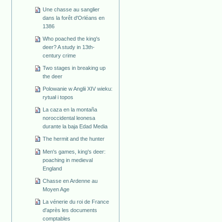
Une chasse au sanglier
dans la forêt d'Orléans en
1386
Who poached the king's
deer? A study in 13th-
century crime
Two stages in breaking up
the deer
Polowanie w Anglii XIV wieku:
rytuał i topos
La caza en la montaña
noroccidental leonesa
durante la baja Edad Media
The hermit and the hunter
Men's games, king's deer:
poaching in medieval
England
Chasse en Ardenne au
Moyen Age
La vénerie du roi de France
d'après les documents
comptables