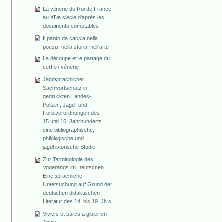
La vénerie du Roi de France
au XIVe siècle d'après les
documents comptables
Il pardo da caccia nella
poesia, nella storia, nell'arte
La découpe et le partage du
cerf en vénerie
Jagdsprachlicher
Sachwortschatz in
gedruckten Landes-,
Polizei-, Jagd- und
Forstverordnungen des
15.und 16. Jahrhunderts :
eine bibliographische,
philologische und
jagdhistorische Studie
Zur Terminologie des
Vogelfangs im Deutschen.
Eine sprachliche
Untersuchung auf Grund der
deutschen didaktischen
Literatur des 14. bis 19. Jh.s
Viviers et parcs à gibier en