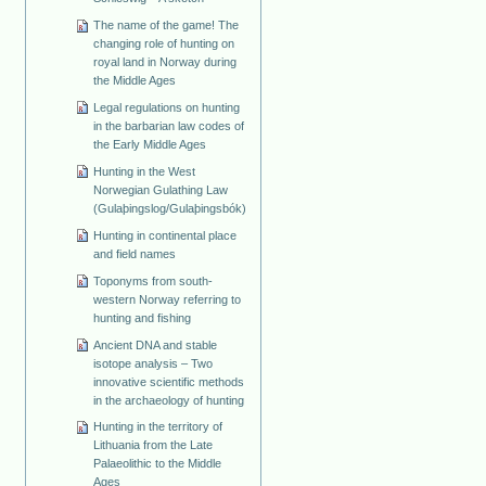
The name of the game! The
changing role of hunting on
royal land in Norway during
the Middle Ages
Legal regulations on hunting
in the barbarian law codes of
the Early Middle Ages
Hunting in the West
Norwegian Gulathing Law
(Gulaþingslog/Gulaþingsbók)
Hunting in continental place
and field names
Toponyms from south-
western Norway referring to
hunting and fishing
Ancient DNA and stable
isotope analysis – Two
innovative scientific methods
in the archaeology of hunting
Hunting in the territory of
Lithuania from the Late
Palaeolithic to the Middle
Ages