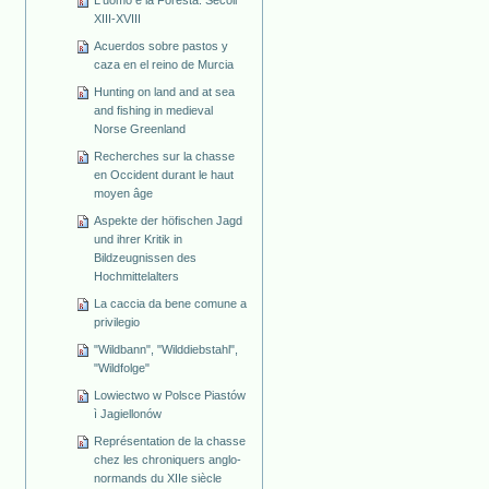
L'uomo e la Foresta. Secoli
XIII-XVIII
Acuerdos sobre pastos y
caza en el reino de Murcia
Hunting on land and at sea
and fishing in medieval
Norse Greenland
Recherches sur la chasse
en Occident durant le haut
moyen âge
Aspekte der höfischen Jagd
und ihrer Kritik in
Bildzeugnissen des
Hochmittelalters
La caccia da bene comune a
privilegio
"Wildbann", "Wilddiebstahl",
"Wildfolge"
Lowiectwo w Polsce Piastów
ì Jagiellonów
Représentation de la chasse
chez les chroniquers anglo-
normands du XIIe siècle