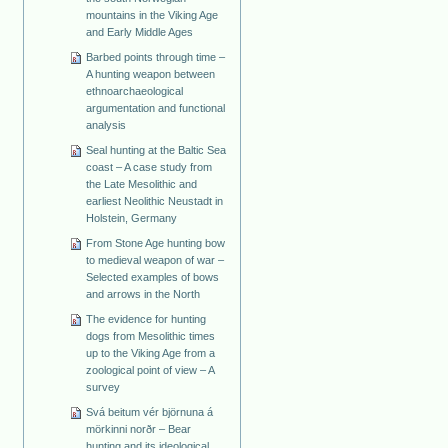
mountains in the Viking Age
and Early Middle Ages
Barbed points through time –
A hunting weapon between
ethnoarchaeological
argumentation and functional
analysis
Seal hunting at the Baltic Sea
coast – A case study from
the Late Mesolithic and
earliest Neolithic Neustadt in
Holstein, Germany
From Stone Age hunting bow
to medieval weapon of war –
Selected examples of bows
and arrows in the North
The evidence for hunting
dogs from Mesolithic times
up to the Viking Age from a
zoological point of view – A
survey
Svá beitum vér björnuna á
mörkinni norðr – Bear
hunting and its ideological