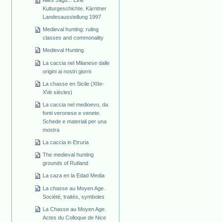
Alles Jagd... Eine
Kulturgeschichte. Kärntner
Landesausstellung 1997
Medieval hunting: ruling
classes and commonality
Medieval Hunting
La caccia nel Milanese dalle
origini ai nostri giorni
La chasse en Sicile (XIIe-
XVe siècles)
La caccia nel medioevo, da
fonti veronese e venete.
Schede e materiali per una
mostra
La caccia in Etruria
The medieval hunting
grounds of Rutland
La caza en la Edad Media
La chasse au Moyen Age.
Société, traités, symboles
La Chasse au Moyen Age.
Actes du Colloque de Nice