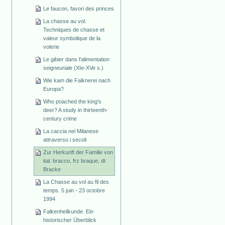
Le faucon, favori des princes
La chasse au vol.
Techniques de chasse et
valeur symbolique de la
volerie
Le gibier dans l'alimentation
seigneuriale (XIe-XVe s.)
Wie kam die Falknerei nach
Europa?
Who poached the king's
deer? A study in thirteenth-
century crime
La caccia nel Milanese
attraverso i secoli
Zur Herkunft der Familie von
ital. bracco, frz braque, dt
Bracke
La Chasse au vol au fil des
temps. 5 juin - 23 octobre
1994
Falkenheilkunde. Ein
historischer Überblick