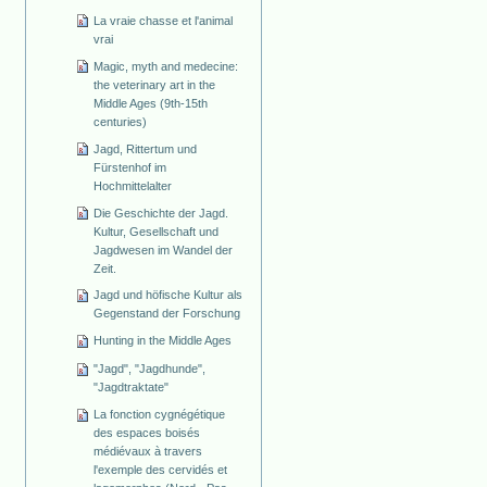
La vraie chasse et l'animal
vrai
Magic, myth and medecine:
the veterinary art in the
Middle Ages (9th-15th
centuries)
Jagd, Rittertum und
Fürstenhof im
Hochmittelalter
Die Geschichte der Jagd.
Kultur, Gesellschaft und
Jagdwesen im Wandel der
Zeit.
Jagd und höfische Kultur als
Gegenstand der Forschung
Hunting in the Middle Ages
"Jagd", "Jagdhunde",
"Jagdtraktate"
La fonction cygnégétique
des espaces boisés
médiévaux à travers
l'exemple des cervidés et