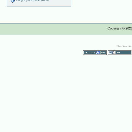
Forgot your password?
Copyright ©
202
This site co
Section 508
WCAG