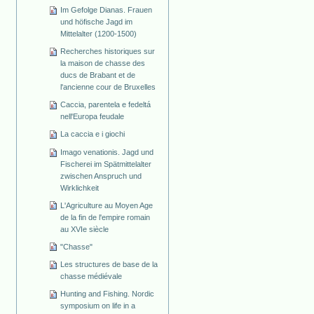
Im Gefolge Dianas. Frauen
und höfische Jagd im
Mittelalter (1200-1500)
Recherches historiques sur
la maison de chasse des
ducs de Brabant et de
l'ancienne cour de Bruxelles
Caccia, parentela e fedeltá
nell'Europa feudale
La caccia e i giochi
Imago venationis. Jagd und
Fischerei im Spätmittelalter
zwischen Anspruch und
Wirklichkeit
L'Agriculture au Moyen Age
de la fin de l'empire romain
au XVIe siècle
"Chasse"
Les structures de base de la
chasse médiévale
Hunting and Fishing. Nordic
symposium on life in a