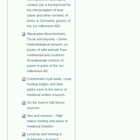
context (as a background for
the interpretation of bear
claws and other remains of
bears in Germanic graves of
the 1st millennium AD)
Wiesbaden-Breckenheim,
Tissø and beyond – Some
methodological remarks on
bones of wild animals from
continental and southern
Scandinavian centres of
power in parts of the 1st
millennium AD
Continental royal seats, royal
hunting lodges and deer
parks seen in the mirror of
medieval written sources
On the hunt in Old Norse
sources
Vert and venison – High
status hunting and parks in
medieval Sweden
Lordship and hunting in
Schleswig – A sketch