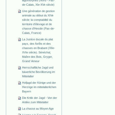
lagomorphes (Nord - Pas-
de-Calais, XIe-XVe siècle)
Une génération de gestion
animale au début du XIVe
siècle: la comptabilité du
territoire d'élevage et de
chasse d'Hesdin (Pas-de-
Calais, France)
La Justice ducale du plat
pays, des forêts et des
chasses en Brabant (XIIe-
XVIe siècle). Sénéchal,
Maître des Bois, Gryger,
Grand Veneur
Herrschaftliche Jagd und
bäuerliche Bevölkerung im
Mittelalter
Hofjagd der Könige und der
Herzöge im mittelalterlichen
Bayern
Die Kritik der Jagd - Von der
Antike zum Mittelalter
La chasse au Moyen Age