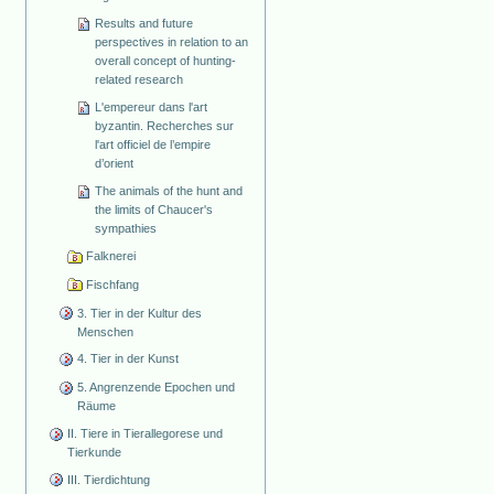
Results and future
perspectives in relation to an
overall concept of hunting-
related research
L'empereur dans l'art
byzantin. Recherches sur
l'art officiel de l’empire
d’orient
The animals of the hunt and
the limits of Chaucer's
sympathies
Falknerei
Fischfang
3. Tier in der Kultur des
Menschen
4. Tier in der Kunst
5. Angrenzende Epochen und
Räume
II. Tiere in Tierallegorese und
Tierkunde
III. Tierdichtung