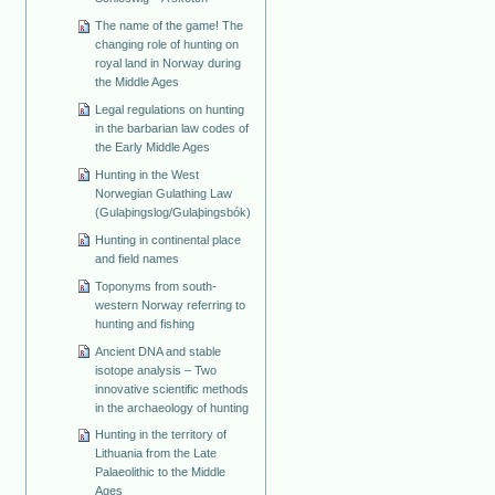
The name of the game! The
changing role of hunting on
royal land in Norway during
the Middle Ages
Legal regulations on hunting
in the barbarian law codes of
the Early Middle Ages
Hunting in the West
Norwegian Gulathing Law
(Gulaþingslog/Gulaþingsbók)
Hunting in continental place
and field names
Toponyms from south-
western Norway referring to
hunting and fishing
Ancient DNA and stable
isotope analysis – Two
innovative scientific methods
in the archaeology of hunting
Hunting in the territory of
Lithuania from the Late
Palaeolithic to the Middle
Ages