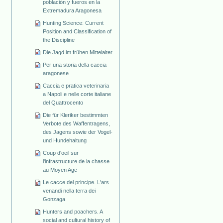
población y fueros en la
Extremadura Aragonesa
Hunting Science: Current
Position and Classification of
the Discipline
Die Jagd im frühen Mittelalter
Per una storia della caccia
aragonese
Caccia e pratica veterinaria
a Napoli e nelle corte italiane
del Quattrocento
Die für Kleriker bestimmten
Verbote des Waffentragens,
des Jagens sowie der Vogel-
und Hundehaltung
Coup d'oeil sur
l'infrastructure de la chasse
au Moyen Age
Le cacce del principe. L'ars
venandi nella terra dei
Gonzaga
Hunters and poachers. A
social and cultural history of