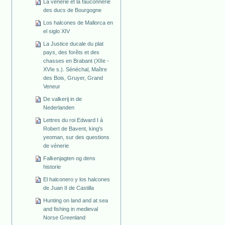
La vénerie et la fauconnerie
des ducs de Bourgogne
Los halcones de Mallorca en
el siglo XIV
La Justice ducale du plat
pays, des forêts et des
chasses en Brabant (XIIe -
XVIe s.). Sénéchal, Maître
des Bois, Gruyer, Grand
Veneur
De valkerij in de
Nederlanden
Lettres du roi Edward I à
Robert de Bavent, king's
yeoman, sur des questions
de vénerie
Falkenjagten og dens
historie
El halconero y los halcones
de Juan II de Castilla
Hunting on land and at sea
and fishing in medieval
Norse Greenland