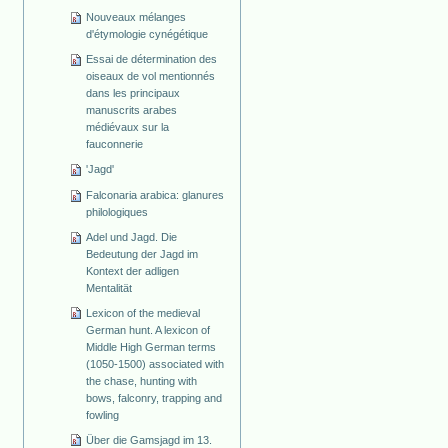
Nouveaux mélanges
d'étymologie cynégétique
Essai de détermination des
oiseaux de vol mentionnés
dans les principaux
manuscrits arabes
médiévaux sur la
fauconnerie
'Jagd'
Falconaria arabica: glanures
philologiques
Adel und Jagd. Die
Bedeutung der Jagd im
Kontext der adligen
Mentalität
Lexicon of the medieval
German hunt. A lexicon of
Middle High German terms
(1050-1500) associated with
the chase, hunting with
bows, falconry, trapping and
fowling
Über die Gamsjagd im 13.