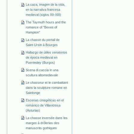
La caza, imagen de la vida,
en la narrativa francesa
medieval (siglos XII-XIII)
The Taymuth hours and the
romance of "Beves of
Hampton"
La chasse du portail de
Saint-Ursin à Bourges
Hallazgo de útiles venatorios
de época medieval en
Puentedey (Burgos)
Scena di caccia in una
scultura altomedievale
Le chasseur et le cambattant
dans la sculpture romane en
Saintonge
Escenas cinegéticas en el
románico de Villaviciosa
(Asturias)
La chasse inversée dans les
marges à drôleries des
manuscrits gothiques