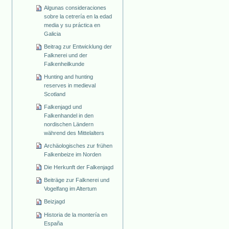
Algunas consideraciones
sobre la cetrería en la edad
media y su práctica en
Galicia
Beitrag zur Entwicklung der
Falknerei und der
Falkenheilkunde
Hunting and hunting
reserves in medieval
Scotland
Falkenjagd und
Falkenhandel in den
nordischen Ländern
während des Mittelalters
Archäologisches zur frühen
Falkenbeize im Norden
Die Herkunft der Falkenjagd
Beiträge zur Falknerei und
Vogelfang im Altertum
Beizjagd
Historia de la montería en
España