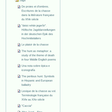
Jagd
De proies et d'ombres.
Escritures de la chasse
dans la littérature française
du XIVe siècle
"deist rehtin jegerîe".
Höfische Jagddarstellungen
in der deutschen Epik des
Hochmittelalters
Le plaisir de la chasse
The hunt as metaphor: a
study of the theme of death
in four Middle English poems
Una nota sobre épica e
iconografía
The perilous hunt: Symbols
in Hispanic and European
balladry
Lexique de la chasse au vol.
Terminologie française du
XVIe au XXe siècle
"Caccia"