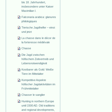
bis 18. Jahrhundert,
insbesondere unter Kaiser
Maximilian I.
Falconaria arabica: glanures
philologiques
Tierische Jagdhelfer – einst
und jetzt
La chasse dans le décor de
la forteresse médiévale
Chasse
Die Jagd zwischen
höfischem Zeitvertreib und
Lebensnotwendigkeit
Kostbarer als Gold: Weiße
Tiere im Mittelalter
Kompetitive Aspekte
höfischer Jagdaktivitäten im
Frühmittelalter
Chasser le sanglier
Hunting in northern Europe
until 1500 AD. Old traditions
and regional developments,