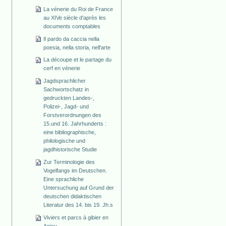
La vénerie du Roi de France
au XIVe siècle d'après les
documents comptables
Il pardo da caccia nella
poesia, nella storia, nell'arte
La découpe et le partage du
cerf en vénerie
Jagdsprachlicher
Sachwortschatz in
gedruckten Landes-,
Polizei-, Jagd- und
Forstverordnungen des
15.und 16. Jahrhunderts :
eine bibliographische,
philologische und
jagdhistorische Studie
Zur Terminologie des
Vogelfangs im Deutschen.
Eine sprachliche
Untersuchung auf Grund der
deutschen didaktischen
Literatur des 14. bis 19. Jh.s
Viviers et parcs à gibier en