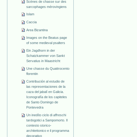
Scènes de chasse sur des
sarcophages mérovingiens
Islam
Caccia
Area Bizantina
Images on the Beatus page
of some medieval psalters
Ein Jagdhorn in der
Schatzkammer von Sankt
Servatius in Maastricht
Une chasse du Quattrocento
florentin
Contribución al estudio de
las representaciones de la
caza del jabalí en Galicia.
Iconografía de los capiteles
de Santo Domingo de
Pontevedra
Un inedíto ciclo di affreschi
tardogotici a Sampomorto. Il
contesto storico-
architettonico e il programma
decorativo