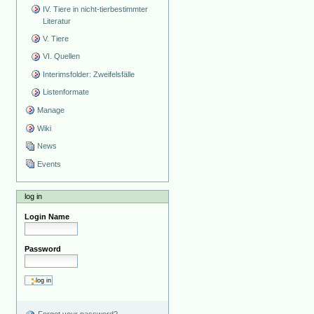
IV. Tiere in nicht-tierbestimmter
Literatur
V. Tiere
VI. Quellen
Interimsfolder: Zweifelsfälle
Listenformate
Manage
Wiki
News
Events
log in
Login Name
Password