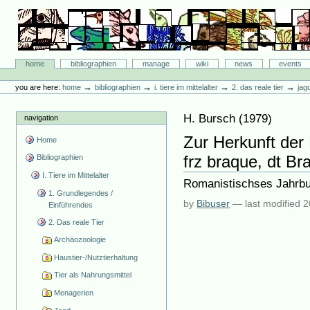
Skip
to
content.
|
Skip
Bibliographie-Portal
to
Sections
home
bibliographien
manage
wiki
news
events
navigation
Personal
tools
→
→
→
→
you are here:
home
bibliographien
i. tiere im mittelalter
2. das reale tier
jag
H. Bursch
(
1979
)
navigation
Zur Herkunft der 
Home
frz braque, dt Br
Bibliographien
I. Tiere im Mittelalter
Romanistischses Jahrbu
1. Grundlegendes /
by
Bibuser
—
last modified
2
Einführendes
2. Das reale Tier
Archäozoologie
Haustier-/Nutztierhaltung
Tier als Nahrungsmittel
Menagerien