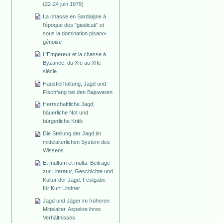
(22-24 juin 1979)
La chasse en Sardaigne à
l'époque des "giudicati" et
sous la domination pisano-
génoise
L'Empereur et la chasse à
Byzance, du XIe au XIIe
siècle
Haustierhaltung, Jagd und
Fischfang bei den Bajuwaren
Herrschaftliche Jagd,
bäuerliche Not und
bürgerliche Kritik
Die Stellung der Jagd im
mittelalterlichen System des
Wissens
Et multum et multa: Beiträge
zur Literatur, Geschichte und
Kultur der Jagd. Festgabe
für Kurt Lindner
Jagd und Jäger im früheren
Mittelalter. Aspekte ihres
Verhältnisses