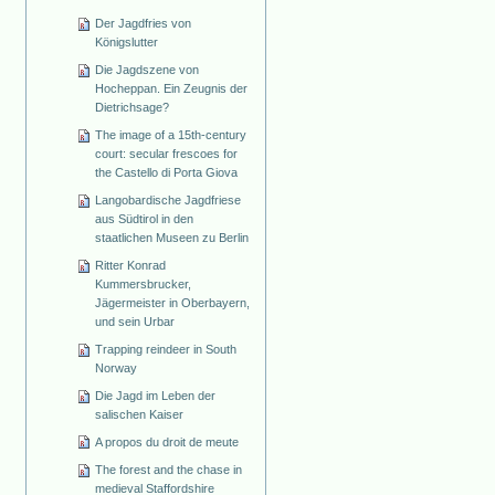
Der Jagdfries von
Königslutter
Die Jagdszene von
Hocheppan. Ein Zeugnis der
Dietrichsage?
The image of a 15th-century
court: secular frescoes for
the Castello di Porta Giova
Langobardische Jagdfriese
aus Südtirol in den
staatlichen Museen zu Berlin
Ritter Konrad
Kummersbrucker,
Jägermeister in Oberbayern,
und sein Urbar
Trapping reindeer in South
Norway
Die Jagd im Leben der
salischen Kaiser
A propos du droit de meute
The forest and the chase in
medieval Staffordshire