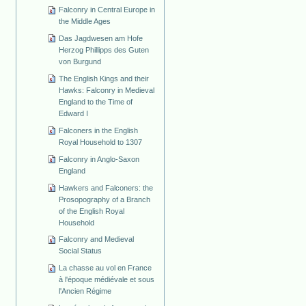
Falconry in Central Europe in
the Middle Ages
Das Jagdwesen am Hofe
Herzog Phillipps des Guten
von Burgund
The English Kings and their
Hawks: Falconry in Medieval
England to the Time of
Edward I
Falconers in the English
Royal Household to 1307
Falconry in Anglo-Saxon
England
Hawkers and Falconers: the
Prosopography of a Branch
of the English Royal
Household
Falconry and Medieval
Social Status
La chasse au vol en France
à l'époque médiévale et sous
l'Ancien Régime