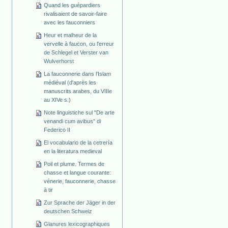
Quand les guépardiers
rivalisaient de savoir-faire
avec les fauconniers
Heur et malheur de la
vervelle à faucon, ou l'erreur
de Schlegel et Verster van
Wulverhorst
La fauconnerie dans l'Islam
médiéval (d'après les
manuscrits arabes, du VIIIe
au XIVe s.)
Note linguistiche sul "De arte
venandi cum avibus" di
Federico II
El vocabulario de la cetrería
en la literatura medieval
Poil et plume. Termes de
chasse et langue courante:
vénerie, fauconnerie, chasse
à tir
Zur Sprache der Jäger in der
deutschen Schweiz
Glanures lexicographiques