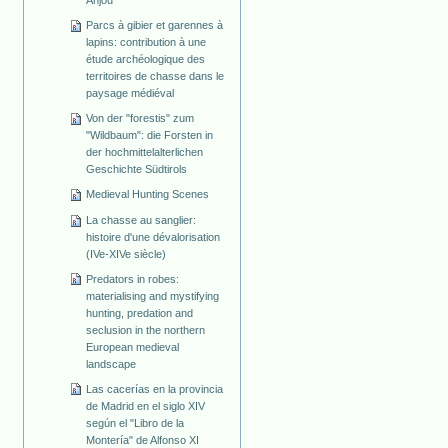
Anjou
Parcs à gibier et garennes à
lapins: contribution à une
étude archéologique des
territoires de chasse dans le
paysage médiéval
Von der "forestis" zum
"Wildbaum": die Forsten in
der hochmittelalterlichen
Geschichte Südtirols
Medieval Hunting Scenes
La chasse au sanglier:
histoire d'une dévalorisation
(IVe-XIVe siècle)
Predators in robes:
materialising and mystifying
hunting, predation and
seclusion in the northern
European medieval
landscape
Las cacerías en la provincia
de Madrid en el siglo XIV
según el "Libro de la
Montería" de Alfonso XI