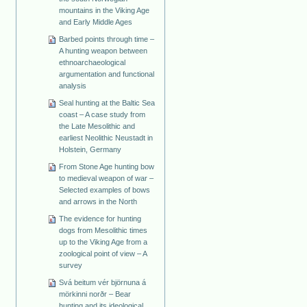
mountains in the Viking Age
and Early Middle Ages
Barbed points through time –
A hunting weapon between
ethnoarchaeological
argumentation and functional
analysis
Seal hunting at the Baltic Sea
coast – A case study from
the Late Mesolithic and
earliest Neolithic Neustadt in
Holstein, Germany
From Stone Age hunting bow
to medieval weapon of war –
Selected examples of bows
and arrows in the North
The evidence for hunting
dogs from Mesolithic times
up to the Viking Age from a
zoological point of view – A
survey
Svá beitum vér björnuna á
mörkinni norðr – Bear
hunting and its ideological