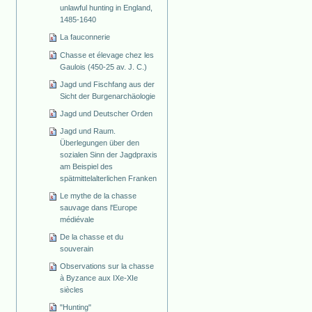
unlawful hunting in England,
1485-1640
La fauconnerie
Chasse et élevage chez les
Gaulois (450-25 av. J. C.)
Jagd und Fischfang aus der
Sicht der Burgenarchäologie
Jagd und Deutscher Orden
Jagd und Raum.
Überlegungen über den
sozialen Sinn der Jagdpraxis
am Beispiel des
spätmittelalterlichen Franken
Le mythe de la chasse
sauvage dans l'Europe
médiévale
De la chasse et du
souverain
Observations sur la chasse
à Byzance aux IXe-XIe
siècles
"Hunting"