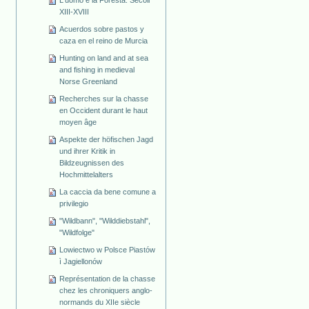
L'uomo e la Foresta. Secoli
XIII-XVIII
Acuerdos sobre pastos y
caza en el reino de Murcia
Hunting on land and at sea
and fishing in medieval
Norse Greenland
Recherches sur la chasse
en Occident durant le haut
moyen âge
Aspekte der höfischen Jagd
und ihrer Kritik in
Bildzeugnissen des
Hochmittelalters
La caccia da bene comune a
privilegio
"Wildbann", "Wilddiebstahl",
"Wildfolge"
Lowiectwo w Polsce Piastów
ì Jagiellonów
Représentation de la chasse
chez les chroniquers anglo-
normands du XIIe siècle