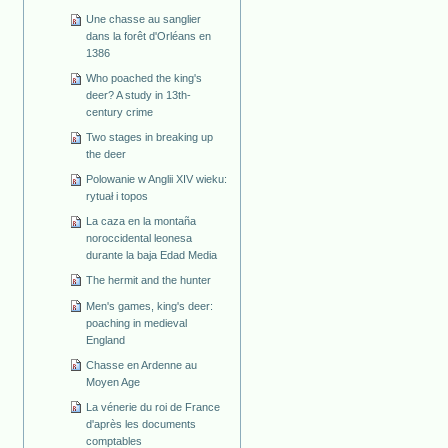
Une chasse au sanglier
dans la forêt d'Orléans en
1386
Who poached the king's
deer? A study in 13th-
century crime
Two stages in breaking up
the deer
Polowanie w Anglii XIV wieku:
rytuał i topos
La caza en la montaña
noroccidental leonesa
durante la baja Edad Media
The hermit and the hunter
Men's games, king's deer:
poaching in medieval
England
Chasse en Ardenne au
Moyen Age
La vénerie du roi de France
d'après les documents
comptables