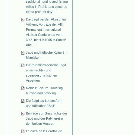
traditional hunting and fishing
milieu in Prehistoric times up
to the present day
Die Jagd bei den Altaischen
Völkern. Vorträge der VIII.
Permanent International
Altaistic Conference vom
30.8. bis 4.9.1965 in Schloß
Auel
Jagd und höfische Kultur im
Mittelalter
Die frühmittelalterliche Jagd
unter rechts- und
sozialgeschichtlichen
Aspekten
Nobles' Leisure: Jousting,
hunting and hawking
Die Jagd als Lebensform
und höfisches "Spil"
Beiträge zur Geschichte der
Jagd und der Falknerei in
den beiden Hessen
La caza en las cartas de