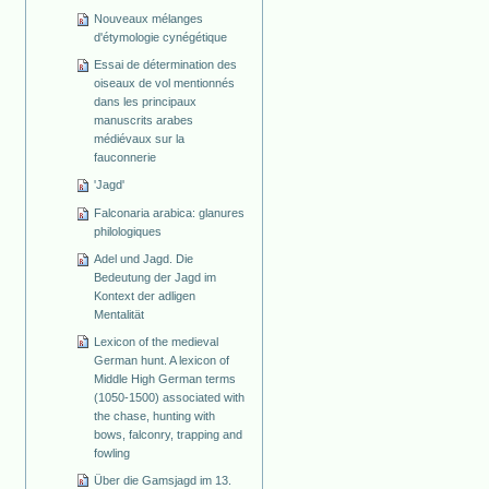
Nouveaux mélanges
d'étymologie cynégétique
Essai de détermination des
oiseaux de vol mentionnés
dans les principaux
manuscrits arabes
médiévaux sur la
fauconnerie
'Jagd'
Falconaria arabica: glanures
philologiques
Adel und Jagd. Die
Bedeutung der Jagd im
Kontext der adligen
Mentalität
Lexicon of the medieval
German hunt. A lexicon of
Middle High German terms
(1050-1500) associated with
the chase, hunting with
bows, falconry, trapping and
fowling
Über die Gamsjagd im 13.