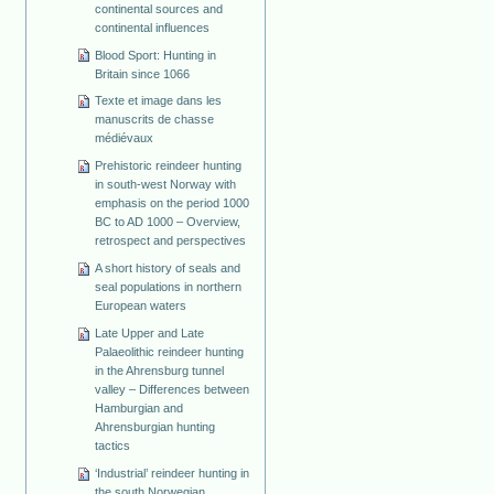
continental sources and
continental influences
Blood Sport: Hunting in
Britain since 1066
Texte et image dans les
manuscrits de chasse
médiévaux
Prehistoric reindeer hunting
in south-west Norway with
emphasis on the period 1000
BC to AD 1000 – Overview,
retrospect and perspectives
A short history of seals and
seal populations in northern
European waters
Late Upper and Late
Palaeolithic reindeer hunting
in the Ahrensburg tunnel
valley – Differences between
Hamburgian and
Ahrensburgian hunting
tactics
‘Industrial’ reindeer hunting in
the south Norwegian