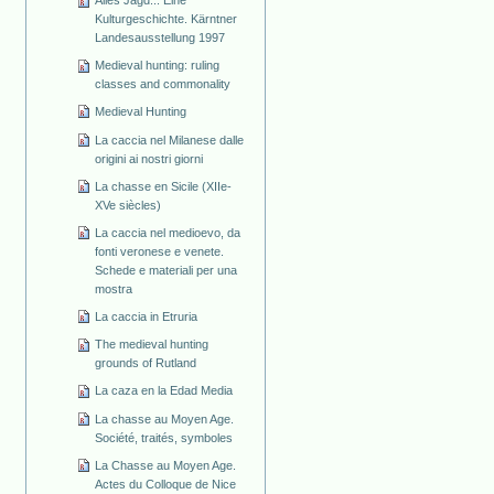
Alles Jagd... Eine
Kulturgeschichte. Kärntner
Landesausstellung 1997
Medieval hunting: ruling
classes and commonality
Medieval Hunting
La caccia nel Milanese dalle
origini ai nostri giorni
La chasse en Sicile (XIIe-
XVe siècles)
La caccia nel medioevo, da
fonti veronese e venete.
Schede e materiali per una
mostra
La caccia in Etruria
The medieval hunting
grounds of Rutland
La caza en la Edad Media
La chasse au Moyen Age.
Société, traités, symboles
La Chasse au Moyen Age.
Actes du Colloque de Nice