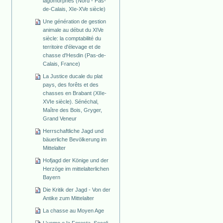
lagomorphes (Nord - Pas-
de-Calais, XIe-XVe siècle)
Une génération de gestion
animale au début du XIVe
siècle: la comptabilité du
territoire d'élevage et de
chasse d'Hesdin (Pas-de-
Calais, France)
La Justice ducale du plat
pays, des forêts et des
chasses en Brabant (XIIe-
XVIe siècle). Sénéchal,
Maître des Bois, Gryger,
Grand Veneur
Herrschaftliche Jagd und
bäuerliche Bevölkerung im
Mittelalter
Hofjagd der Könige und der
Herzöge im mittelalterlichen
Bayern
Die Kritik der Jagd - Von der
Antike zum Mittelalter
La chasse au Moyen Age