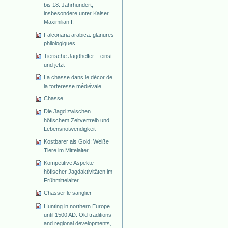
bis 18. Jahrhundert,
insbesondere unter Kaiser
Maximilian I.
Falconaria arabica: glanures
philologiques
Tierische Jagdhelfer – einst
und jetzt
La chasse dans le décor de
la forteresse médiévale
Chasse
Die Jagd zwischen
höfischem Zeitvertreib und
Lebensnotwendigkeit
Kostbarer als Gold: Weiße
Tiere im Mittelalter
Kompetitive Aspekte
höfischer Jagdaktivitäten im
Frühmittelalter
Chasser le sanglier
Hunting in northern Europe
until 1500 AD. Old traditions
and regional developments,