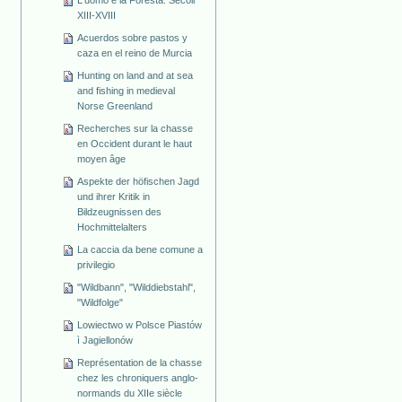
L'uomo e la Foresta. Secoli
XIII-XVIII
Acuerdos sobre pastos y
caza en el reino de Murcia
Hunting on land and at sea
and fishing in medieval
Norse Greenland
Recherches sur la chasse
en Occident durant le haut
moyen âge
Aspekte der höfischen Jagd
und ihrer Kritik in
Bildzeugnissen des
Hochmittelalters
La caccia da bene comune a
privilegio
"Wildbann", "Wilddiebstahl",
"Wildfolge"
Lowiectwo w Polsce Piastów
ì Jagiellonów
Représentation de la chasse
chez les chroniquers anglo-
normands du XIIe siècle