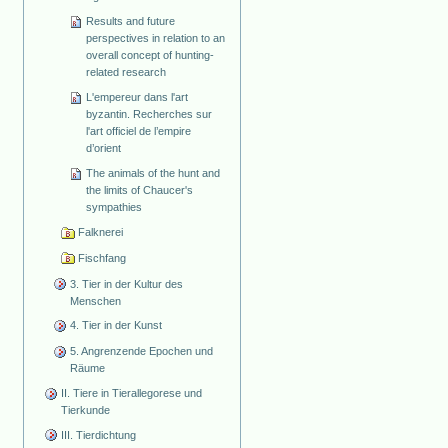
Results and future
perspectives in relation to an
overall concept of hunting-
related research
L'empereur dans l'art
byzantin. Recherches sur
l'art officiel de l’empire
d’orient
The animals of the hunt and
the limits of Chaucer's
sympathies
Falknerei
Fischfang
3. Tier in der Kultur des
Menschen
4. Tier in der Kunst
5. Angrenzende Epochen und
Räume
II. Tiere in Tierallegorese und
Tierkunde
III. Tierdichtung