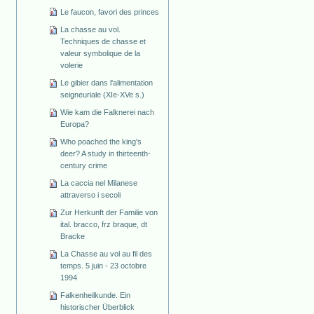
Le faucon, favori des princes
La chasse au vol.
Techniques de chasse et
valeur symbolique de la
volerie
Le gibier dans l'alimentation
seigneuriale (XIe-XVe s.)
Wie kam die Falknerei nach
Europa?
Who poached the king's
deer? A study in thirteenth-
century crime
La caccia nel Milanese
attraverso i secoli
Zur Herkunft der Familie von
ital. bracco, frz braque, dt
Bracke
La Chasse au vol au fil des
temps. 5 juin - 23 octobre
1994
Falkenheilkunde. Ein
historischer Überblick