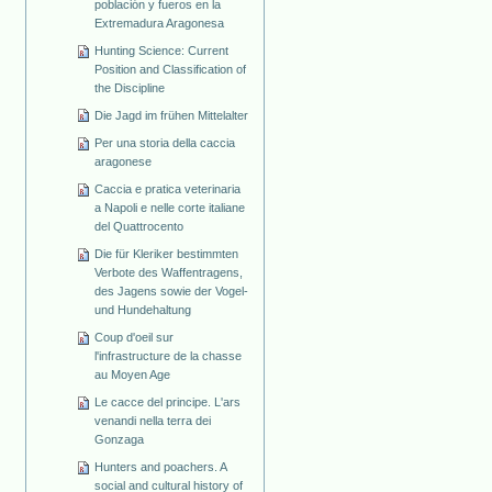
población y fueros en la
Extremadura Aragonesa
Hunting Science: Current
Position and Classification of
the Discipline
Die Jagd im frühen Mittelalter
Per una storia della caccia
aragonese
Caccia e pratica veterinaria
a Napoli e nelle corte italiane
del Quattrocento
Die für Kleriker bestimmten
Verbote des Waffentragens,
des Jagens sowie der Vogel-
und Hundehaltung
Coup d'oeil sur
l'infrastructure de la chasse
au Moyen Age
Le cacce del principe. L'ars
venandi nella terra dei
Gonzaga
Hunters and poachers. A
social and cultural history of