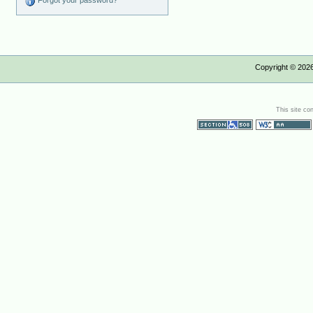
Forgot your password?
Copyright ©
202
This site co
Section 508
WCAG