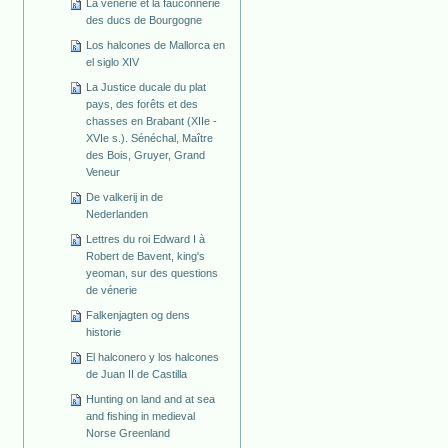
La vénerie et la fauconnerie
des ducs de Bourgogne
Los halcones de Mallorca en
el siglo XIV
La Justice ducale du plat
pays, des forêts et des
chasses en Brabant (XIIe -
XVIe s.). Sénéchal, Maître
des Bois, Gruyer, Grand
Veneur
De valkerij in de
Nederlanden
Lettres du roi Edward I à
Robert de Bavent, king's
yeoman, sur des questions
de vénerie
Falkenjagten og dens
historie
El halconero y los halcones
de Juan II de Castilla
Hunting on land and at sea
and fishing in medieval
Norse Greenland