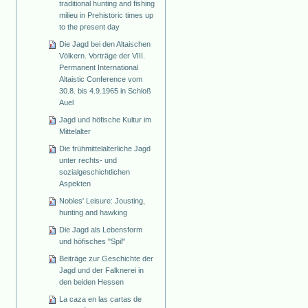
traditional hunting and fishing
milieu in Prehistoric times up
to the present day
Die Jagd bei den Altaischen
Völkern. Vorträge der VIII.
Permanent International
Altaistic Conference vom
30.8. bis 4.9.1965 in Schloß
Auel
Jagd und höfische Kultur im
Mittelalter
Die frühmittelalterliche Jagd
unter rechts- und
sozialgeschichtlichen
Aspekten
Nobles' Leisure: Jousting,
hunting and hawking
Die Jagd als Lebensform
und höfisches "Spil"
Beiträge zur Geschichte der
Jagd und der Falknerei in
den beiden Hessen
La caza en las cartas de