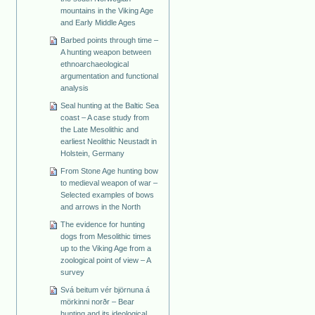
mountains in the Viking Age
and Early Middle Ages
Barbed points through time –
A hunting weapon between
ethnoarchaeological
argumentation and functional
analysis
Seal hunting at the Baltic Sea
coast – A case study from
the Late Mesolithic and
earliest Neolithic Neustadt in
Holstein, Germany
From Stone Age hunting bow
to medieval weapon of war –
Selected examples of bows
and arrows in the North
The evidence for hunting
dogs from Mesolithic times
up to the Viking Age from a
zoological point of view – A
survey
Svá beitum vér björnuna á
mörkinni norðr – Bear
hunting and its ideological