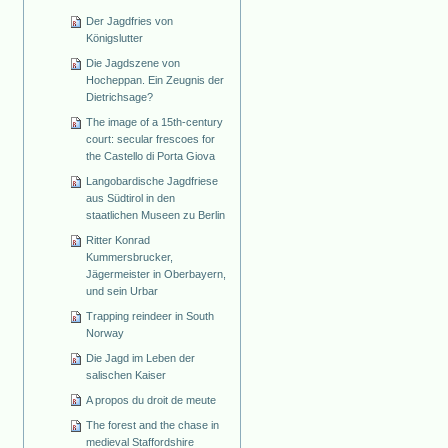
Der Jagdfries von
Königslutter
Die Jagdszene von
Hocheppan. Ein Zeugnis der
Dietrichsage?
The image of a 15th-century
court: secular frescoes for
the Castello di Porta Giova
Langobardische Jagdfriese
aus Südtirol in den
staatlichen Museen zu Berlin
Ritter Konrad
Kummersbrucker,
Jägermeister in Oberbayern,
und sein Urbar
Trapping reindeer in South
Norway
Die Jagd im Leben der
salischen Kaiser
A propos du droit de meute
The forest and the chase in
medieval Staffordshire