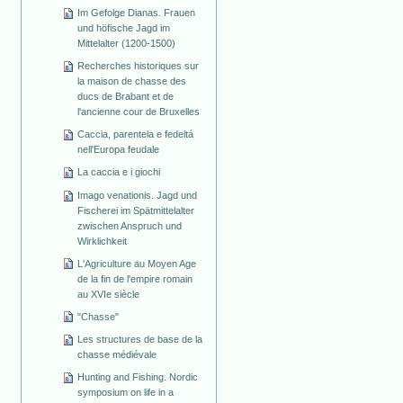
Im Gefolge Dianas. Frauen
und höfische Jagd im
Mittelalter (1200-1500)
Recherches historiques sur
la maison de chasse des
ducs de Brabant et de
l'ancienne cour de Bruxelles
Caccia, parentela e fedeltá
nell'Europa feudale
La caccia e i giochi
Imago venationis. Jagd und
Fischerei im Spätmittelalter
zwischen Anspruch und
Wirklichkeit
L'Agriculture au Moyen Age
de la fin de l'empire romain
au XVIe siècle
"Chasse"
Les structures de base de la
chasse médiévale
Hunting and Fishing. Nordic
symposium on life in a