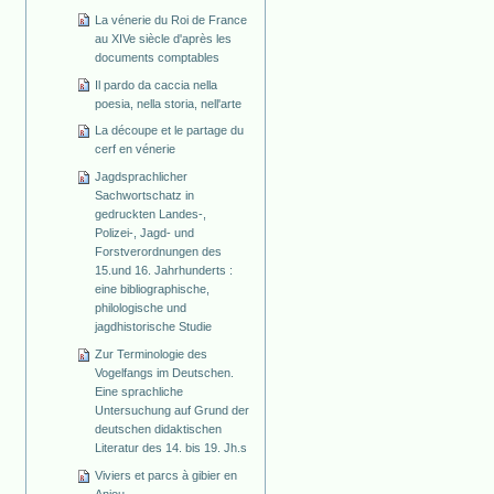
La vénerie du Roi de France
au XIVe siècle d'après les
documents comptables
Il pardo da caccia nella
poesia, nella storia, nell'arte
La découpe et le partage du
cerf en vénerie
Jagdsprachlicher
Sachwortschatz in
gedruckten Landes-,
Polizei-, Jagd- und
Forstverordnungen des
15.und 16. Jahrhunderts :
eine bibliographische,
philologische und
jagdhistorische Studie
Zur Terminologie des
Vogelfangs im Deutschen.
Eine sprachliche
Untersuchung auf Grund der
deutschen didaktischen
Literatur des 14. bis 19. Jh.s
Viviers et parcs à gibier en