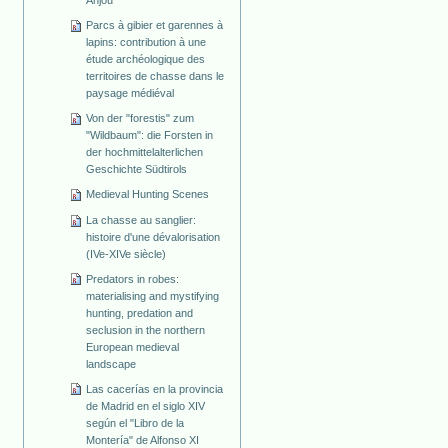
Anjou
Parcs à gibier et garennes à
lapins: contribution à une
étude archéologique des
territoires de chasse dans le
paysage médiéval
Von der "forestis" zum
"Wildbaum": die Forsten in
der hochmittelalterlichen
Geschichte Südtirols
Medieval Hunting Scenes
La chasse au sanglier:
histoire d'une dévalorisation
(IVe-XIVe siècle)
Predators in robes:
materialising and mystifying
hunting, predation and
seclusion in the northern
European medieval
landscape
Las cacerías en la provincia
de Madrid en el siglo XIV
según el "Libro de la
Montería" de Alfonso XI