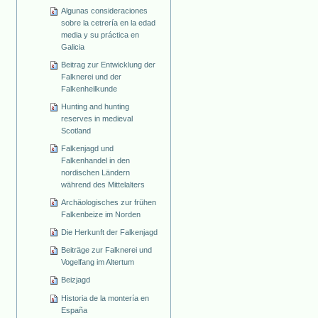
Algunas consideraciones
sobre la cetrería en la edad
media y su práctica en
Galicia
Beitrag zur Entwicklung der
Falknerei und der
Falkenheilkunde
Hunting and hunting
reserves in medieval
Scotland
Falkenjagd und
Falkenhandel in den
nordischen Ländern
während des Mittelalters
Archäologisches zur frühen
Falkenbeize im Norden
Die Herkunft der Falkenjagd
Beiträge zur Falknerei und
Vogelfang im Altertum
Beizjagd
Historia de la montería en
España