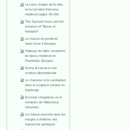
La caza, imagen de la vida,
en la narrativa francesa
medieval (siglos XII-XIII)
The Taymuth hours and the
romance of "Beves of
Hampton"
La chasse du portail de
Saint-Ursin à Bourges
Hallazgo de útiles venatorios
de época medieval en
Puentedey (Burgos)
Scena di caccia in una
scultura altomedievale
Le chasseur et le cambattant
dans la sculpture romane en
Saintonge
Escenas cinegéticas en el
románico de Villaviciosa
(Asturias)
La chasse inversée dans les
marges à drôleries des
manuscrits gothiques