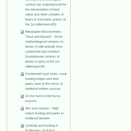
context (as a background for
the interpretation of bear
claws and other remains of
bears in Germanic graves of
the 1st millennium AD)
Wiesbaden-Breckenheim,
Tissø and beyond – Some
methodological remarks on
bones of wild animals from
continental and southern
Scandinavian centres of
power in parts of the 1st
millennium AD
Continental royal seats, royal
hunting lodges and deer
parks seen in the mirror of
medieval written sources
On the hunt in Old Norse
sources
Vert and venison – High
status hunting and parks in
medieval Sweden
Lordship and hunting in
Schleswig – A sketch