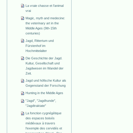
La vraie chasse et l'animal
vrai
Magic, myth and medecine:
the veterinary art in the
Middle Ages (9th-15th
centuries)
Jagd, Rittertum und
Fürstenhof im
Hochmittelalter
Die Geschichte der Jagd.
Kultur, Gesellschaft und
Jagdwesen im Wandel der
Zeit.
Jagd und höfische Kultur als
Gegenstand der Forschung
Hunting in the Middle Ages
"Jagd", "Jagdhunde",
"Jagdtraktate"
La fonction cygnégétique
des espaces boisés
médiévaux à travers
l'exemple des cervidés et