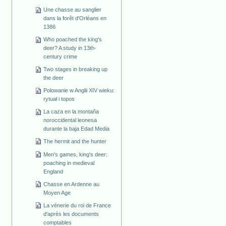
Une chasse au sanglier
dans la forêt d'Orléans en
1386
Who poached the king's
deer? A study in 13th-
century crime
Two stages in breaking up
the deer
Polowanie w Anglii XIV wieku:
rytuał i topos
La caza en la montaña
noroccidental leonesa
durante la baja Edad Media
The hermit and the hunter
Men's games, king's deer:
poaching in medieval
England
Chasse en Ardenne au
Moyen Age
La vénerie du roi de France
d'après les documents
comptables