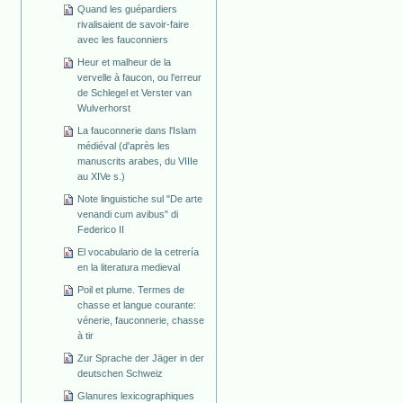
Quand les guépardiers
rivalisaient de savoir-faire
avec les fauconniers
Heur et malheur de la
vervelle à faucon, ou l'erreur
de Schlegel et Verster van
Wulverhorst
La fauconnerie dans l'Islam
médiéval (d'après les
manuscrits arabes, du VIIIe
au XIVe s.)
Note linguistiche sul "De arte
venandi cum avibus" di
Federico II
El vocabulario de la cetrería
en la literatura medieval
Poil et plume. Termes de
chasse et langue courante:
vénerie, fauconnerie, chasse
à tir
Zur Sprache der Jäger in der
deutschen Schweiz
Glanures lexicographiques