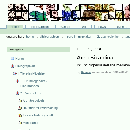
Skip
to
content.
|
Skip
Bibliographie-Portal
to
Sections
home
bibliographien
manage
wiki
news
events
navigation
Personal
tools
→
→
→
→
you are here:
home
bibliographien
i. tiere im mittelalter
2. das reale tier
jag
I. Furlan
(
1993
)
navigation
Area Bizantina
Home
In: Enciclopedia dell'arte medieva
Bibliographien
by
Bibuser
—
last modified
2007-08-15
I. Tiere im Mittelalter
1. Grundlegendes /
Einführendes
2. Das reale Tier
Archäozoologie
Haustier-/Nutztierhaltung
Tier als Nahrungsmittel
Menagerien