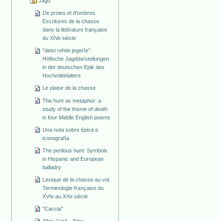
Jagd
De proies et d'ombres.
Escritures de la chasse
dans la littérature française
du XIVe siècle
"deist rehtin jegerîe".
Höfische Jagddarstellungen
in der deutschen Epik des
Hochmittelalters
Le plaisir de la chasse
The hunt as metaphor: a
study of the theme of death
in four Middle English poems
Una nota sobre épica e
iconografía
The perilous hunt: Symbols
in Hispanic and European
balladry
Lexique de la chasse au vol.
Terminologie française du
XVIe au XXe siècle
"Caccia"