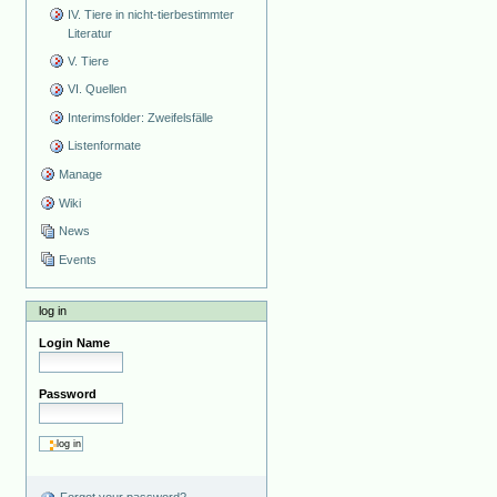
IV. Tiere in nicht-tierbestimmter
Literatur
V. Tiere
VI. Quellen
Interimsfolder: Zweifelsfälle
Listenformate
Manage
Wiki
News
Events
log in
Login Name
Password