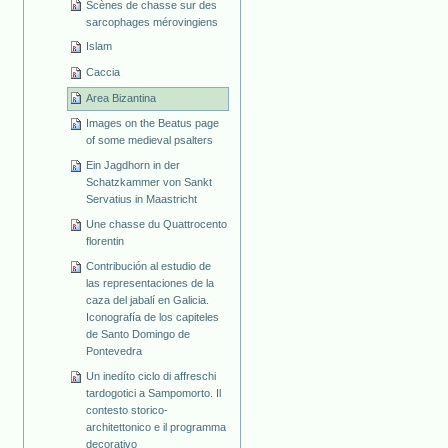
Scènes de chasse sur des
sarcophages mérovingiens
Islam
Caccia
Area Bizantina
Images on the Beatus page
of some medieval psalters
Ein Jagdhorn in der
Schatzkammer von Sankt
Servatius in Maastricht
Une chasse du Quattrocento
florentin
Contribución al estudio de
las representaciones de la
caza del jabalí en Galicia.
Iconografía de los capiteles
de Santo Domingo de
Pontevedra
Un inedíto ciclo di affreschi
tardogotici a Sampomorto. Il
contesto storico-
architettonico e il programma
decorativo