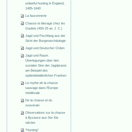
unlawful hunting in England,
1485-1640
La fauconnerie
Chasse et élevage chez les
Gaulois (450-25 av. J. C.)
Jagd und Fischfang aus der
Sicht der Burgenarchäologie
Jagd und Deutscher Orden
Jagd und Raum.
Überlegungen über den
sozialen Sinn der Jagdpraxis
am Beispiel des
spätmittelalterlichen Franken
Le mythe de la chasse
sauvage dans l'Europe
médiévale
De la chasse et du
souverain
Observations sur la chasse
à Byzance aux IXe-XIe
siècles
"Hunting"