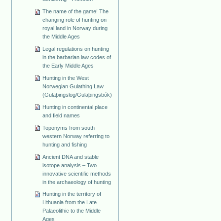
The name of the game! The
changing role of hunting on
royal land in Norway during
the Middle Ages
Legal regulations on hunting
in the barbarian law codes of
the Early Middle Ages
Hunting in the West
Norwegian Gulathing Law
(Gulaþingslog/Gulaþingsbók)
Hunting in continental place
and field names
Toponyms from south-
western Norway referring to
hunting and fishing
Ancient DNA and stable
isotope analysis – Two
innovative scientific methods
in the archaeology of hunting
Hunting in the territory of
Lithuania from the Late
Palaeolithic to the Middle
Ages