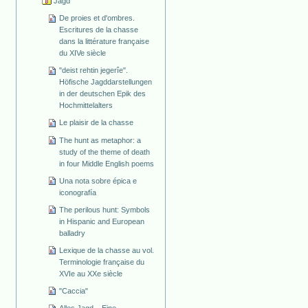
Jagd
De proies et d'ombres.
Escritures de la chasse
dans la littérature française
du XIVe siècle
"deist rehtin jegerîe".
Höfische Jagddarstellungen
in der deutschen Epik des
Hochmittelalters
Le plaisir de la chasse
The hunt as metaphor: a
study of the theme of death
in four Middle English poems
Una nota sobre épica e
iconografía
The perilous hunt: Symbols
in Hispanic and European
balladry
Lexique de la chasse au vol.
Terminologie française du
XVIe au XXe siècle
"Caccia"