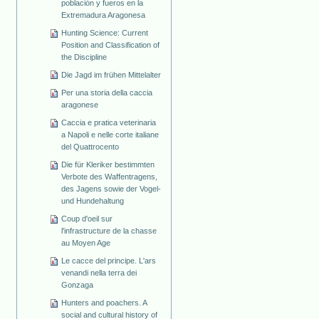
población y fueros en la
Extremadura Aragonesa
Hunting Science: Current
Position and Classification of
the Discipline
Die Jagd im frühen Mittelalter
Per una storia della caccia
aragonese
Caccia e pratica veterinaria
a Napoli e nelle corte italiane
del Quattrocento
Die für Kleriker bestimmten
Verbote des Waffentragens,
des Jagens sowie der Vogel-
und Hundehaltung
Coup d'oeil sur
l'infrastructure de la chasse
au Moyen Age
Le cacce del principe. L'ars
venandi nella terra dei
Gonzaga
Hunters and poachers. A
social and cultural history of