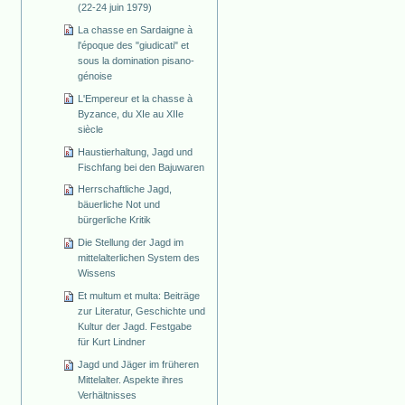
(22-24 juin 1979)
La chasse en Sardaigne à
l'époque des "giudicati" et
sous la domination pisano-
génoise
L'Empereur et la chasse à
Byzance, du XIe au XIIe
siècle
Haustierhaltung, Jagd und
Fischfang bei den Bajuwaren
Herrschaftliche Jagd,
bäuerliche Not und
bürgerliche Kritik
Die Stellung der Jagd im
mittelalterlichen System des
Wissens
Et multum et multa: Beiträge
zur Literatur, Geschichte und
Kultur der Jagd. Festgabe
für Kurt Lindner
Jagd und Jäger im früheren
Mittelalter. Aspekte ihres
Verhältnisses