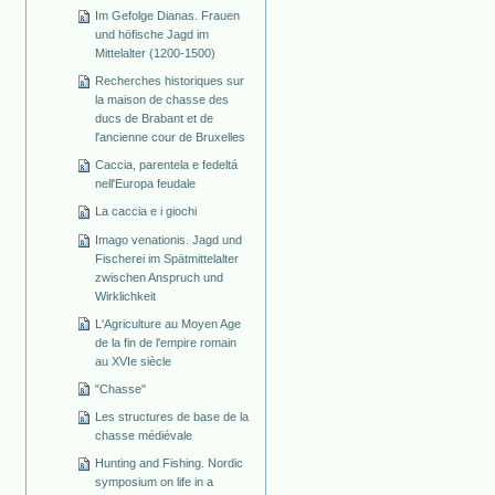
Im Gefolge Dianas. Frauen
und höfische Jagd im
Mittelalter (1200-1500)
Recherches historiques sur
la maison de chasse des
ducs de Brabant et de
l'ancienne cour de Bruxelles
Caccia, parentela e fedeltá
nell'Europa feudale
La caccia e i giochi
Imago venationis. Jagd und
Fischerei im Spätmittelalter
zwischen Anspruch und
Wirklichkeit
L'Agriculture au Moyen Age
de la fin de l'empire romain
au XVIe siècle
"Chasse"
Les structures de base de la
chasse médiévale
Hunting and Fishing. Nordic
symposium on life in a