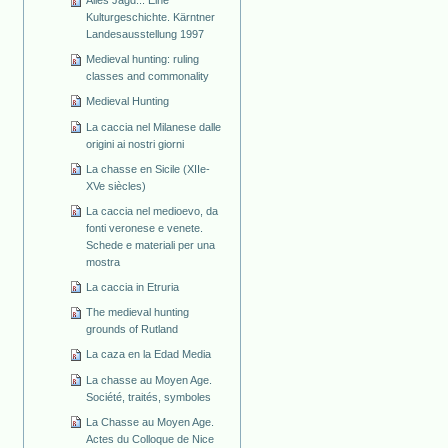
Alles Jagd... Eine
Kulturgeschichte. Kärntner
Landesausstellung 1997
Medieval hunting: ruling
classes and commonality
Medieval Hunting
La caccia nel Milanese dalle
origini ai nostri giorni
La chasse en Sicile (XIIe-
XVe siècles)
La caccia nel medioevo, da
fonti veronese e venete.
Schede e materiali per una
mostra
La caccia in Etruria
The medieval hunting
grounds of Rutland
La caza en la Edad Media
La chasse au Moyen Age.
Société, traités, symboles
La Chasse au Moyen Age.
Actes du Colloque de Nice