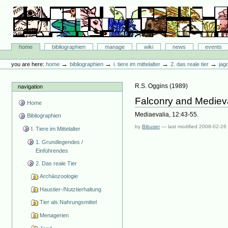
Skip
to
content.
|
Skip
Bibliographie-Portal
to
Sections
home
bibliographien
manage
wiki
news
events
navigation
Personal
tools
→
→
→
→
you are here:
home
bibliographien
i. tiere im mittelalter
2. das reale tier
jag
R.S. Oggins
(
1989
)
navigation
Falconry and Medieva
Home
Mediaevalia, 12:43-55.
Bibliographien
by
Bibuser
—
last modified
2008-02-26
I. Tiere im Mittelalter
1. Grundlegendes /
Einführendes
2. Das reale Tier
Archäozoologie
Haustier-/Nutztierhaltung
Tier als Nahrungsmittel
Menagerien