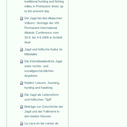
traditional hunting and fishing
milieu in Prehistoric times up
to the present day
Die Jagd bei den Altaischen
Völkern. Vorträge der VIII.
Permanent International
Altaistic Conference vom
30.8. bis 4.9.1965 in Schloß
Auel
Jagd und höfische Kultur im
Mittelalter
Die frühmittelalterliche Jagd
unter rechts- und
sozialgeschichtlichen
Aspekten
Nobles' Leisure: Jousting,
hunting and hawking
Die Jagd als Lebensform
und höfisches "Spil"
Beiträge zur Geschichte der
Jagd und der Falknerei in
den beiden Hessen
La caza en las cartas de