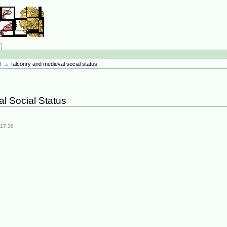
→
d
falconry and medieval social status
l Social Status
 17:38