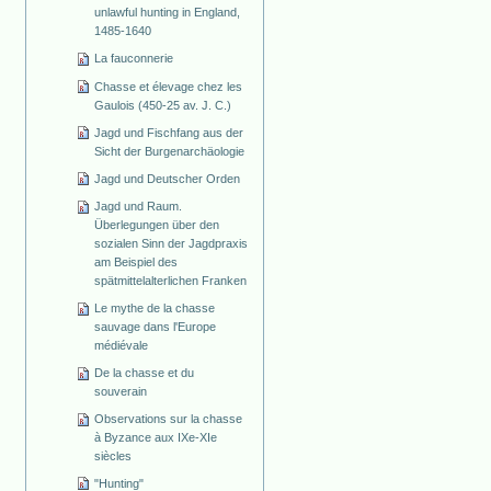
unlawful hunting in England,
1485-1640
La fauconnerie
Chasse et élevage chez les
Gaulois (450-25 av. J. C.)
Jagd und Fischfang aus der
Sicht der Burgenarchäologie
Jagd und Deutscher Orden
Jagd und Raum.
Überlegungen über den
sozialen Sinn der Jagdpraxis
am Beispiel des
spätmittelalterlichen Franken
Le mythe de la chasse
sauvage dans l'Europe
médiévale
De la chasse et du
souverain
Observations sur la chasse
à Byzance aux IXe-XIe
siècles
"Hunting"