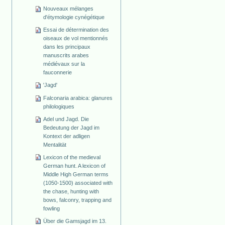
Nouveaux mélanges
d'étymologie cynégétique
Essai de détermination des
oiseaux de vol mentionnés
dans les principaux
manuscrits arabes
médiévaux sur la
fauconnerie
'Jagd'
Falconaria arabica: glanures
philologiques
Adel und Jagd. Die
Bedeutung der Jagd im
Kontext der adligen
Mentalität
Lexicon of the medieval
German hunt. A lexicon of
Middle High German terms
(1050-1500) associated with
the chase, hunting with
bows, falconry, trapping and
fowling
Über die Gamsjagd im 13.