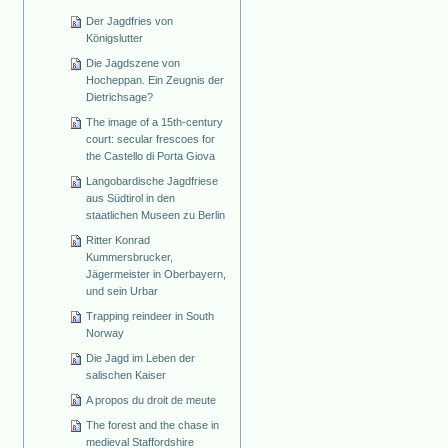
Der Jagdfries von
Königslutter
Die Jagdszene von
Hocheppan. Ein Zeugnis der
Dietrichsage?
The image of a 15th-century
court: secular frescoes for
the Castello di Porta Giova
Langobardische Jagdfriese
aus Südtirol in den
staatlichen Museen zu Berlin
Ritter Konrad
Kummersbrucker,
Jägermeister in Oberbayern,
und sein Urbar
Trapping reindeer in South
Norway
Die Jagd im Leben der
salischen Kaiser
A propos du droit de meute
The forest and the chase in
medieval Staffordshire