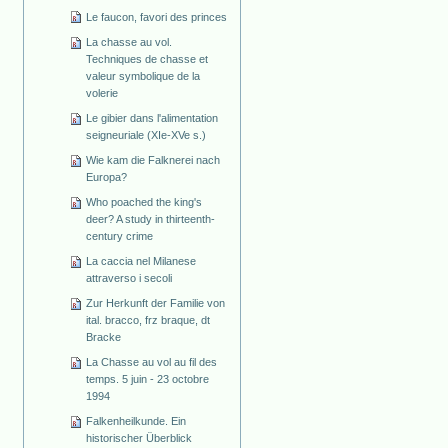
Le faucon, favori des princes
La chasse au vol.
Techniques de chasse et
valeur symbolique de la
volerie
Le gibier dans l'alimentation
seigneuriale (XIe-XVe s.)
Wie kam die Falknerei nach
Europa?
Who poached the king's
deer? A study in thirteenth-
century crime
La caccia nel Milanese
attraverso i secoli
Zur Herkunft der Familie von
ital. bracco, frz braque, dt
Bracke
La Chasse au vol au fil des
temps. 5 juin - 23 octobre
1994
Falkenheilkunde. Ein
historischer Überblick