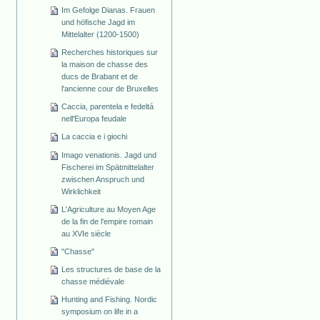
Im Gefolge Dianas. Frauen
und höfische Jagd im
Mittelalter (1200-1500)
Recherches historiques sur
la maison de chasse des
ducs de Brabant et de
l'ancienne cour de Bruxelles
Caccia, parentela e fedeltá
nell'Europa feudale
La caccia e i giochi
Imago venationis. Jagd und
Fischerei im Spätmittelalter
zwischen Anspruch und
Wirklichkeit
L'Agriculture au Moyen Age
de la fin de l'empire romain
au XVIe siècle
"Chasse"
Les structures de base de la
chasse médiévale
Hunting and Fishing. Nordic
symposium on life in a