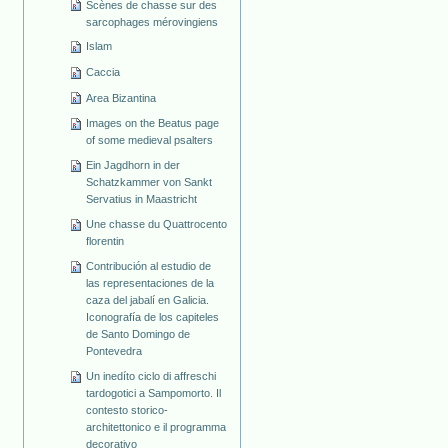
Scènes de chasse sur des
sarcophages mérovingiens
Islam
Caccia
Area Bizantina
Images on the Beatus page
of some medieval psalters
Ein Jagdhorn in der
Schatzkammer von Sankt
Servatius in Maastricht
Une chasse du Quattrocento
florentin
Contribución al estudio de
las representaciones de la
caza del jabalí en Galicia.
Iconografía de los capiteles
de Santo Domingo de
Pontevedra
Un inedíto ciclo di affreschi
tardogotici a Sampomorto. Il
contesto storico-
architettonico e il programma
decorativo