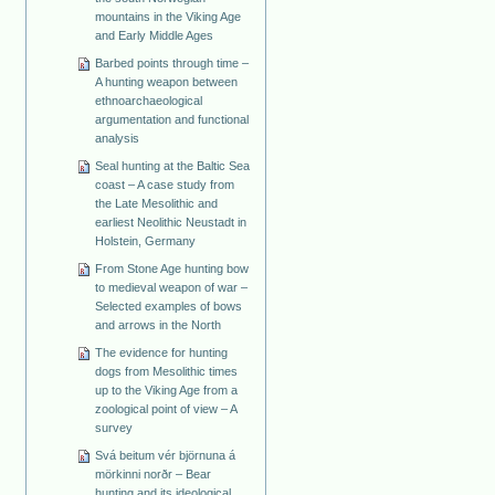
mountains in the Viking Age
and Early Middle Ages
Barbed points through time –
A hunting weapon between
ethnoarchaeological
argumentation and functional
analysis
Seal hunting at the Baltic Sea
coast – A case study from
the Late Mesolithic and
earliest Neolithic Neustadt in
Holstein, Germany
From Stone Age hunting bow
to medieval weapon of war –
Selected examples of bows
and arrows in the North
The evidence for hunting
dogs from Mesolithic times
up to the Viking Age from a
zoological point of view – A
survey
Svá beitum vér björnuna á
mörkinni norðr – Bear
hunting and its ideological