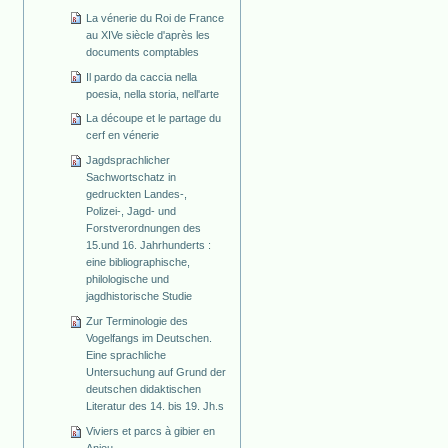
La vénerie du Roi de France
au XIVe siècle d'après les
documents comptables
Il pardo da caccia nella
poesia, nella storia, nell'arte
La découpe et le partage du
cerf en vénerie
Jagdsprachlicher
Sachwortschatz in
gedruckten Landes-,
Polizei-, Jagd- und
Forstverordnungen des
15.und 16. Jahrhunderts :
eine bibliographische,
philologische und
jagdhistorische Studie
Zur Terminologie des
Vogelfangs im Deutschen.
Eine sprachliche
Untersuchung auf Grund der
deutschen didaktischen
Literatur des 14. bis 19. Jh.s
Viviers et parcs à gibier en