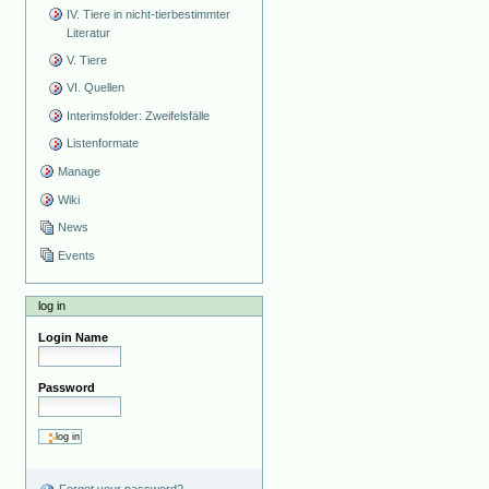
IV. Tiere in nicht-tierbestimmter
Literatur
V. Tiere
VI. Quellen
Interimsfolder: Zweifelsfälle
Listenformate
Manage
Wiki
News
Events
log in
Login Name
Password