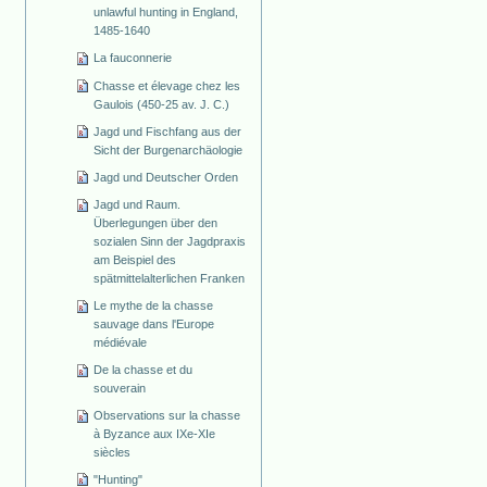
unlawful hunting in England,
1485-1640
La fauconnerie
Chasse et élevage chez les
Gaulois (450-25 av. J. C.)
Jagd und Fischfang aus der
Sicht der Burgenarchäologie
Jagd und Deutscher Orden
Jagd und Raum.
Überlegungen über den
sozialen Sinn der Jagdpraxis
am Beispiel des
spätmittelalterlichen Franken
Le mythe de la chasse
sauvage dans l'Europe
médiévale
De la chasse et du
souverain
Observations sur la chasse
à Byzance aux IXe-XIe
siècles
"Hunting"