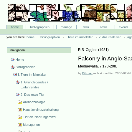
Skip
to
content.
|
Skip
Bibliographie-Portal
to
Sections
home
bibliographien
manage
wiki
news
events
navigation
Personal
tools
→
→
→
→
you are here:
home
bibliographien
i. tiere im mittelalter
2. das reale tier
jag
R.S. Oggins
(
1981
)
navigation
Falconry in Anglo-S
Home
Mediaevalia, 7:173-208.
Bibliographien
by
Bibuser
—
last modified
2008-02-26
I. Tiere im Mittelalter
1. Grundlegendes /
Einführendes
2. Das reale Tier
Archäozoologie
Haustier-/Nutztierhaltung
Tier als Nahrungsmittel
Menagerien