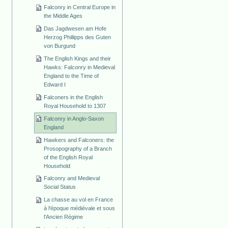
Falconry in Central Europe in
the Middle Ages
Das Jagdwesen am Hofe
Herzog Phillipps des Guten
von Burgund
The English Kings and their
Hawks: Falconry in Medieval
England to the Time of
Edward I
Falconers in the English
Royal Household to 1307
Falconry in Anglo-Saxon
England
Hawkers and Falconers: the
Prosopography of a Branch
of the English Royal
Household
Falconry and Medieval
Social Status
La chasse au vol en France
à l'époque médiévale et sous
l'Ancien Régime