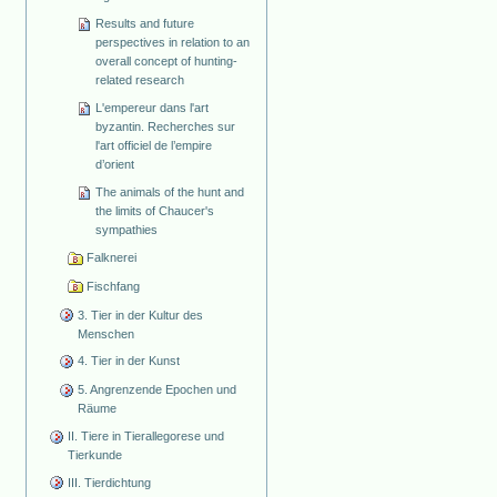
Results and future
perspectives in relation to an
overall concept of hunting-
related research
L'empereur dans l'art
byzantin. Recherches sur
l'art officiel de l’empire
d’orient
The animals of the hunt and
the limits of Chaucer's
sympathies
Falknerei
Fischfang
3. Tier in der Kultur des
Menschen
4. Tier in der Kunst
5. Angrenzende Epochen und
Räume
II. Tiere in Tierallegorese und
Tierkunde
III. Tierdichtung