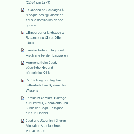
(22-24 juin 1979)
La chasse en Sardaigne à
l'époque des "giudicati" et
sous la domination pisano-
génoise
L'Empereur et la chasse à
Byzance, du XIe au XIIe
siècle
Haustierhaltung, Jagd und
Fischfang bei den Bajuwaren
Herrschaftliche Jagd,
bäuerliche Not und
bürgerliche Kritik
Die Stellung der Jagd im
mittelalterlichen System des
Wissens
Et multum et multa: Beiträge
zur Literatur, Geschichte und
Kultur der Jagd. Festgabe
für Kurt Lindner
Jagd und Jäger im früheren
Mittelalter. Aspekte ihres
Verhältnisses