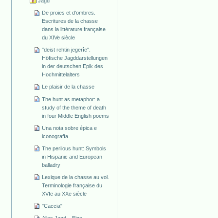
Jagd
De proies et d'ombres.
Escritures de la chasse
dans la littérature française
du XIVe siècle
"deist rehtin jegerîe".
Höfische Jagddarstellungen
in der deutschen Epik des
Hochmittelalters
Le plaisir de la chasse
The hunt as metaphor: a
study of the theme of death
in four Middle English poems
Una nota sobre épica e
iconografía
The perilous hunt: Symbols
in Hispanic and European
balladry
Lexique de la chasse au vol.
Terminologie française du
XVIe au XXe siècle
"Caccia"