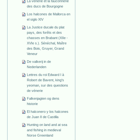
La vénerie et la fauconnerie
des ducs de Bourgogne
Los halcones de Mallorca en
el siglo XIV
La Justice ducale du plat
pays, des forêts et des
chasses en Brabant (XIIe -
XVIe s.). Sénéchal, Maître
des Bois, Gruyer, Grand
Veneur
De valkerij in de
Nederlanden
Lettres du roi Edward I à
Robert de Bavent, king's
yeoman, sur des questions
de vénerie
Falkenjagten og dens
historie
El halconero y los halcones
de Juan II de Castilla
Hunting on land and at sea
and fishing in medieval
Norse Greenland