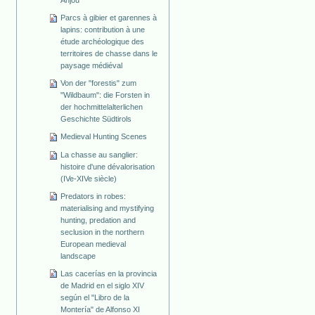
Anjou
Parcs à gibier et garennes à
lapins: contribution à une
étude archéologique des
territoires de chasse dans le
paysage médiéval
Von der "forestis" zum
"Wildbaum": die Forsten in
der hochmittelalterlichen
Geschichte Südtirols
Medieval Hunting Scenes
La chasse au sanglier:
histoire d'une dévalorisation
(IVe-XIVe siècle)
Predators in robes:
materialising and mystifying
hunting, predation and
seclusion in the northern
European medieval
landscape
Las cacerías en la provincia
de Madrid en el siglo XIV
según el "Libro de la
Montería" de Alfonso XI