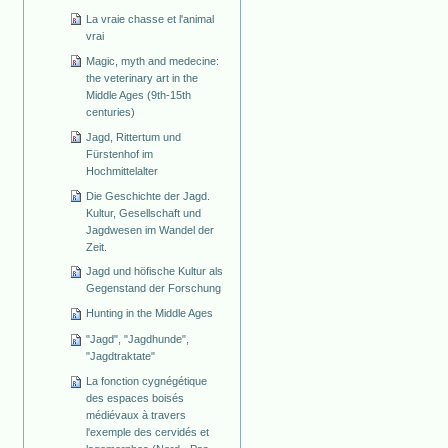
La vraie chasse et l'animal
vrai
Magic, myth and medecine:
the veterinary art in the
Middle Ages (9th-15th
centuries)
Jagd, Rittertum und
Fürstenhof im
Hochmittelalter
Die Geschichte der Jagd.
Kultur, Gesellschaft und
Jagdwesen im Wandel der
Zeit.
Jagd und höfische Kultur als
Gegenstand der Forschung
Hunting in the Middle Ages
"Jagd", "Jagdhunde",
"Jagdtraktate"
La fonction cygnégétique
des espaces boisés
médiévaux à travers
l'exemple des cervidés et