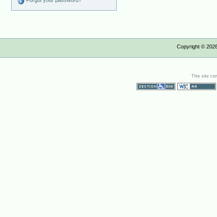
Forgot your password?
Copyright ©
202
This site co
Section 508
WCAG