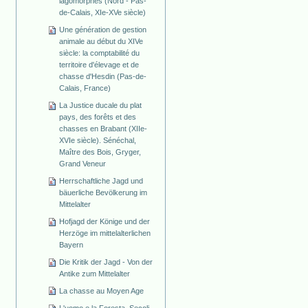
lagomorphes (Nord - Pas-
de-Calais, XIe-XVe siècle)
Une génération de gestion
animale au début du XIVe
siècle: la comptabilité du
territoire d'élevage et de
chasse d'Hesdin (Pas-de-
Calais, France)
La Justice ducale du plat
pays, des forêts et des
chasses en Brabant (XIIe-
XVIe siècle). Sénéchal,
Maître des Bois, Gryger,
Grand Veneur
Herrschaftliche Jagd und
bäuerliche Bevölkerung im
Mittelalter
Hofjagd der Könige und der
Herzöge im mittelalterlichen
Bayern
Die Kritik der Jagd - Von der
Antike zum Mittelalter
La chasse au Moyen Age