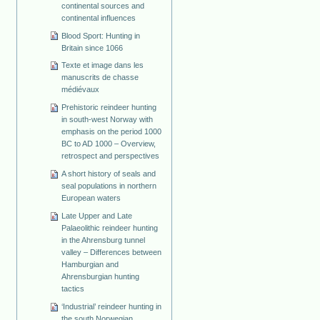
continental sources and
continental influences
Blood Sport: Hunting in
Britain since 1066
Texte et image dans les
manuscrits de chasse
médiévaux
Prehistoric reindeer hunting
in south-west Norway with
emphasis on the period 1000
BC to AD 1000 – Overview,
retrospect and perspectives
A short history of seals and
seal populations in northern
European waters
Late Upper and Late
Palaeolithic reindeer hunting
in the Ahrensburg tunnel
valley – Differences between
Hamburgian and
Ahrensburgian hunting
tactics
‘Industrial’ reindeer hunting in
the south Norwegian