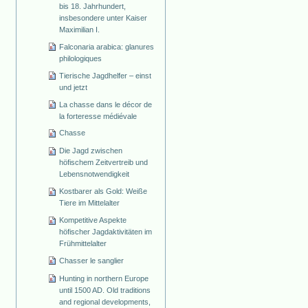
bis 18. Jahrhundert,
insbesondere unter Kaiser
Maximilian I.
Falconaria arabica: glanures
philologiques
Tierische Jagdhelfer – einst
und jetzt
La chasse dans le décor de
la forteresse médiévale
Chasse
Die Jagd zwischen
höfischem Zeitvertreib und
Lebensnotwendigkeit
Kostbarer als Gold: Weiße
Tiere im Mittelalter
Kompetitive Aspekte
höfischer Jagdaktivitäten im
Frühmittelalter
Chasser le sanglier
Hunting in northern Europe
until 1500 AD. Old traditions
and regional developments,