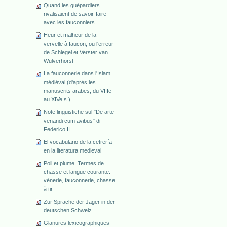
Quand les guépardiers
rivalisaient de savoir-faire
avec les fauconniers
Heur et malheur de la
vervelle à faucon, ou l'erreur
de Schlegel et Verster van
Wulverhorst
La fauconnerie dans l'Islam
médiéval (d'après les
manuscrits arabes, du VIIIe
au XIVe s.)
Note linguistiche sul "De arte
venandi cum avibus" di
Federico II
El vocabulario de la cetrería
en la literatura medieval
Poil et plume. Termes de
chasse et langue courante:
vénerie, fauconnerie, chasse
à tir
Zur Sprache der Jäger in der
deutschen Schweiz
Glanures lexicographiques