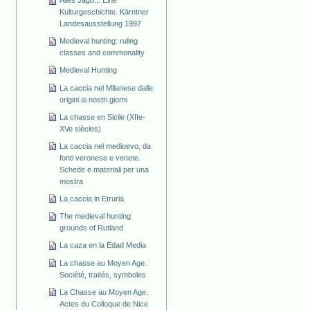
Alles Jagd... Eine
Kulturgeschichte. Kärntner
Landesausstellung 1997
Medieval hunting: ruling
classes and commonality
Medieval Hunting
La caccia nel Milanese dalle
origini ai nostri giorni
La chasse en Sicile (XIIe-
XVe siècles)
La caccia nel medioevo, da
fonti veronese e venete.
Schede e materiali per una
mostra
La caccia in Etruria
The medieval hunting
grounds of Rutland
La caza en la Edad Media
La chasse au Moyen Age.
Société, traités, symboles
La Chasse au Moyen Age.
Actes du Colloque de Nice