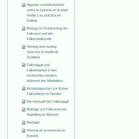
Algunas consideraciones
sobre la cetrería en la edad
media y su práctica en
Galicia
Beitrag zur Entwicklung der
Falknerei und der
Falkenheilkunde
Hunting and hunting
reserves in medieval
Scotland
Falkenjagd und
Falkenhandel in den
nordischen Ländern
während des Mittelalters
Archäologisches zur frühen
Falkenbeize im Norden
Die Herkunft der Falkenjagd
Beiträge zur Falknerei und
Vogelfang im Altertum
Beizjagd
Historia de la montería en
España