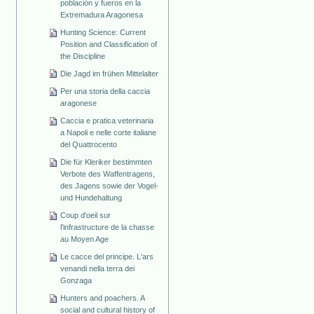
población y fueros en la
Extremadura Aragonesa
Hunting Science: Current
Position and Classification of
the Discipline
Die Jagd im frühen Mittelalter
Per una storia della caccia
aragonese
Caccia e pratica veterinaria
a Napoli e nelle corte italiane
del Quattrocento
Die für Kleriker bestimmten
Verbote des Waffentragens,
des Jagens sowie der Vogel-
und Hundehaltung
Coup d'oeil sur
l'infrastructure de la chasse
au Moyen Age
Le cacce del principe. L'ars
venandi nella terra dei
Gonzaga
Hunters and poachers. A
social and cultural history of