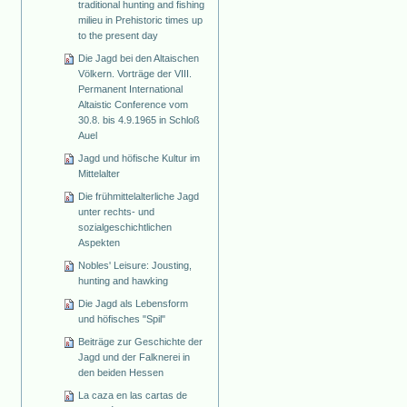
traditional hunting and fishing
milieu in Prehistoric times up
to the present day
Die Jagd bei den Altaischen
Völkern. Vorträge der VIII.
Permanent International
Altaistic Conference vom
30.8. bis 4.9.1965 in Schloß
Auel
Jagd und höfische Kultur im
Mittelalter
Die frühmittelalterliche Jagd
unter rechts- und
sozialgeschichtlichen
Aspekten
Nobles' Leisure: Jousting,
hunting and hawking
Die Jagd als Lebensform
und höfisches "Spil"
Beiträge zur Geschichte der
Jagd und der Falknerei in
den beiden Hessen
La caza en las cartas de