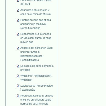
L'uomo e la Foresta. Secoli
XIII-XVIII
Acuerdos sobre pastos y
caza en el reino de Murcia
Hunting on land and at sea
and fishing in medieval
Norse Greenland
Recherches sur la chasse
en Occident durant le haut
moyen âge
Aspekte der höfischen Jagd
und ihrer Kritik in
Bildzeugnissen des
Hochmittelalters
La caccia da bene comune a
privilegio
"Wildbann", "Wilddiebstahl",
"Wildfolge"
Lowiectwo w Polsce Piastów
ì Jagiellonów
Représentation de la chasse
chez les chroniquers anglo-
normands du XIIe siècle