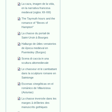
La caza, imagen de la vida,
en la narrativa francesa
medieval (siglos XII-XIII)
The Taymuth hours and the
romance of "Beves of
Hampton"
La chasse du portail de
Saint-Ursin à Bourges
Hallazgo de útiles venatorios
de época medieval en
Puentedey (Burgos)
Scena di caccia in una
scultura altomedievale
Le chasseur et le cambattant
dans la sculpture romane en
Saintonge
Escenas cinegéticas en el
románico de Villaviciosa
(Asturias)
La chasse inversée dans les
marges à drôleries des
manuscrits gothiques