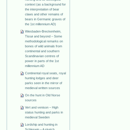
context (as a background for
the interpretation of bear
claws and other remains of
bears in Germanic graves of
the 1st millennium AD)
Wiesbaden-Breckenheim,
Tissø and beyond – Some
methodological remarks on
bones of wild animals from
continental and southern
Scandinavian centres of
power in parts of the 1st
millennium AD
Continental royal seats, royal
hunting lodges and deer
parks seen in the mirror of
medieval written sources
On the hunt in Old Norse
sources
Vert and venison – High
status hunting and parks in
medieval Sweden
Lordship and hunting in
Schleswig – A sketch