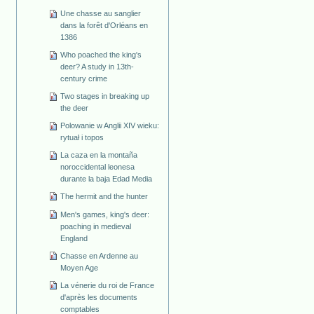
Une chasse au sanglier
dans la forêt d'Orléans en
1386
Who poached the king's
deer? A study in 13th-
century crime
Two stages in breaking up
the deer
Polowanie w Anglii XIV wieku:
rytuał i topos
La caza en la montaña
noroccidental leonesa
durante la baja Edad Media
The hermit and the hunter
Men's games, king's deer:
poaching in medieval
England
Chasse en Ardenne au
Moyen Age
La vénerie du roi de France
d'après les documents
comptables