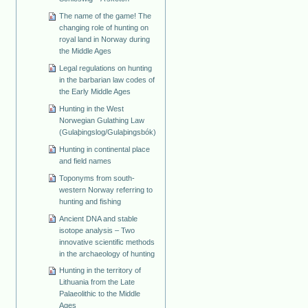
The name of the game! The
changing role of hunting on
royal land in Norway during
the Middle Ages
Legal regulations on hunting
in the barbarian law codes of
the Early Middle Ages
Hunting in the West
Norwegian Gulathing Law
(Gulaþingslog/Gulaþingsbók)
Hunting in continental place
and field names
Toponyms from south-
western Norway referring to
hunting and fishing
Ancient DNA and stable
isotope analysis – Two
innovative scientific methods
in the archaeology of hunting
Hunting in the territory of
Lithuania from the Late
Palaeolithic to the Middle
Ages