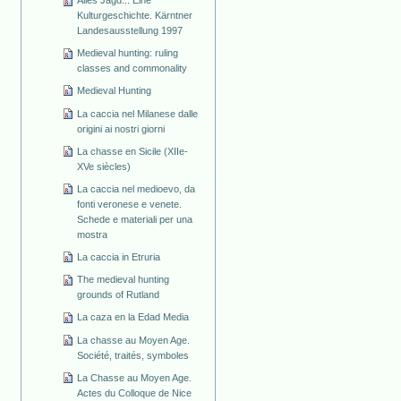
Alles Jagd... Eine
Kulturgeschichte. Kärntner
Landesausstellung 1997
Medieval hunting: ruling
classes and commonality
Medieval Hunting
La caccia nel Milanese dalle
origini ai nostri giorni
La chasse en Sicile (XIIe-
XVe siècles)
La caccia nel medioevo, da
fonti veronese e venete.
Schede e materiali per una
mostra
La caccia in Etruria
The medieval hunting
grounds of Rutland
La caza en la Edad Media
La chasse au Moyen Age.
Société, traités, symboles
La Chasse au Moyen Age.
Actes du Colloque de Nice