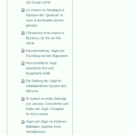
(22-24 juin 1979)
La chasse en Sardaigne à
l'époque des "giudicati" et
sous la domination pisano-
génoise
L'Empereur et la chasse à
Byzance, du XIe au XIIe
siècle
Haustierhaltung, Jagd und
Fischfang bei den Bajuwaren
Herrschaftliche Jagd,
bäuerliche Not und
bürgerliche Kritik
Die Stellung der Jagd im
mittelalterlichen System des
Wissens
Et multum et multa: Beiträge
zur Literatur, Geschichte und
Kultur der Jagd. Festgabe
für Kurt Lindner
Jagd und Jäger im früheren
Mittelalter. Aspekte ihres
Verhältnisses