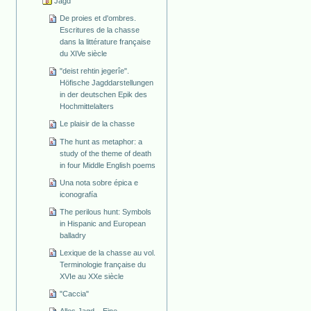
Jagd
De proies et d'ombres.
Escritures de la chasse
dans la littérature française
du XIVe siècle
"deist rehtin jegerîe".
Höfische Jagddarstellungen
in der deutschen Epik des
Hochmittelalters
Le plaisir de la chasse
The hunt as metaphor: a
study of the theme of death
in four Middle English poems
Una nota sobre épica e
iconografía
The perilous hunt: Symbols
in Hispanic and European
balladry
Lexique de la chasse au vol.
Terminologie française du
XVIe au XXe siècle
"Caccia"