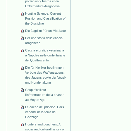
población y fueros en la
Extremadura Aragonesa
Hunting Science: Current
Position and Classification of
the Discipline
Die Jagd im frühen Mittelalter
Per una storia della caccia
aragonese
Caccia e pratica veterinaria
a Napoli e nelle corte italiane
del Quattrocento
Die für Kleriker bestimmten
Verbote des Waffentragens,
des Jagens sowie der Vogel-
und Hundehaltung
Coup d'oeil sur
l'infrastructure de la chasse
au Moyen Age
Le cacce del principe. L'ars
venandi nella terra dei
Gonzaga
Hunters and poachers. A
social and cultural history of