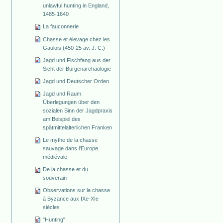
unlawful hunting in England,
1485-1640
La fauconnerie
Chasse et élevage chez les
Gaulois (450-25 av. J. C.)
Jagd und Fischfang aus der
Sicht der Burgenarchäologie
Jagd und Deutscher Orden
Jagd und Raum.
Überlegungen über den
sozialen Sinn der Jagdpraxis
am Beispiel des
spätmittelalterlichen Franken
Le mythe de la chasse
sauvage dans l'Europe
médiévale
De la chasse et du
souverain
Observations sur la chasse
à Byzance aux IXe-XIe
siècles
"Hunting"