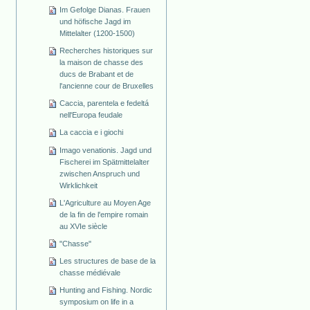
Im Gefolge Dianas. Frauen
und höfische Jagd im
Mittelalter (1200-1500)
Recherches historiques sur
la maison de chasse des
ducs de Brabant et de
l'ancienne cour de Bruxelles
Caccia, parentela e fedeltá
nell'Europa feudale
La caccia e i giochi
Imago venationis. Jagd und
Fischerei im Spätmittelalter
zwischen Anspruch und
Wirklichkeit
L'Agriculture au Moyen Age
de la fin de l'empire romain
au XVIe siècle
"Chasse"
Les structures de base de la
chasse médiévale
Hunting and Fishing. Nordic
symposium on life in a