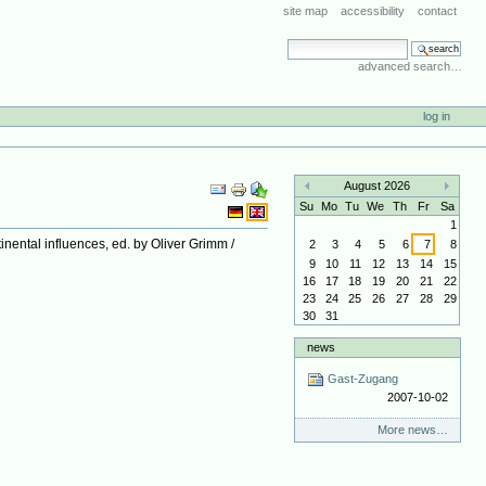
site map
accessibility
contact
search site
advanced search…
log in
Document
August 2026
Actions
«
»
Su
Mo
Tu
We
Th
Fr
Sa
1
inental influences, ed. by Oliver Grimm /
2
3
4
5
6
7
8
9
10
11
12
13
14
15
16
17
18
19
20
21
22
23
24
25
26
27
28
29
30
31
news
Gast-Zugang
2007-10-02
More news…