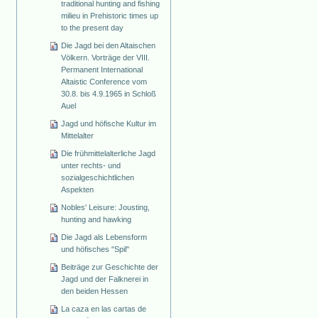
traditional hunting and fishing
milieu in Prehistoric times up
to the present day
Die Jagd bei den Altaischen
Völkern. Vorträge der VIII.
Permanent International
Altaistic Conference vom
30.8. bis 4.9.1965 in Schloß
Auel
Jagd und höfische Kultur im
Mittelalter
Die frühmittelalterliche Jagd
unter rechts- und
sozialgeschichtlichen
Aspekten
Nobles' Leisure: Jousting,
hunting and hawking
Die Jagd als Lebensform
und höfisches "Spil"
Beiträge zur Geschichte der
Jagd und der Falknerei in
den beiden Hessen
La caza en las cartas de