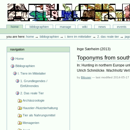
Skip
to
content.
|
Skip
Bibliographie-Portal
to
Sections
home
bibliographien
manage
wiki
news
events
navigation
Personal
tools
→
→
→
→
you are here:
home
bibliographien
i. tiere im mittelalter
2. das reale tier
jag
Inge Særheim
(
2013
)
navigation
Toponyms from south-
Home
In: Hunting in northern Europe un
Bibliographien
Ulrich Schmölcke. Wachholtz Ver
I. Tiere im Mittelalter
by
Bibuser
—
last modified
2014-05-17
1. Grundlegendes /
Einführendes
2. Das reale Tier
Archäozoologie
Haustier-/Nutztierhaltung
Tier als Nahrungsmittel
Menagerien