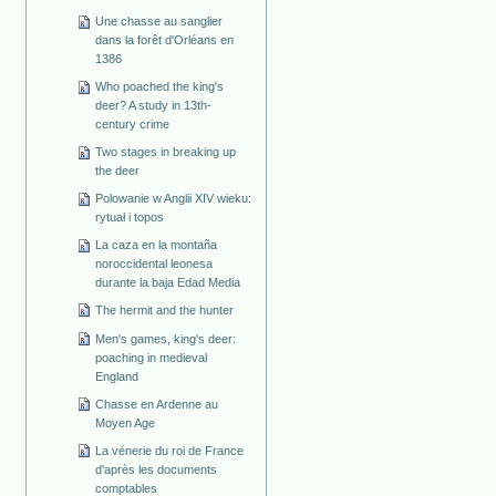
Une chasse au sanglier
dans la forêt d'Orléans en
1386
Who poached the king's
deer? A study in 13th-
century crime
Two stages in breaking up
the deer
Polowanie w Anglii XIV wieku:
rytuał i topos
La caza en la montaña
noroccidental leonesa
durante la baja Edad Media
The hermit and the hunter
Men's games, king's deer:
poaching in medieval
England
Chasse en Ardenne au
Moyen Age
La vénerie du roi de France
d'après les documents
comptables