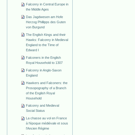
Falconry in Central Europe in
the Middle Ages
Das Jagdwesen am Hofe
Herzog Phillipps des Guten
von Burgund
The English Kings and their
Hawks: Falconry in Medieval
England to the Time of
Edward I
Falconers in the English
Royal Household to 1307
Falconry in Anglo-Saxon
England
Hawkers and Falconers: the
Prosopography of a Branch
of the English Royal
Household
Falconry and Medieval
Social Status
La chasse au vol en France
à l'époque médiévale et sous
l'Ancien Régime