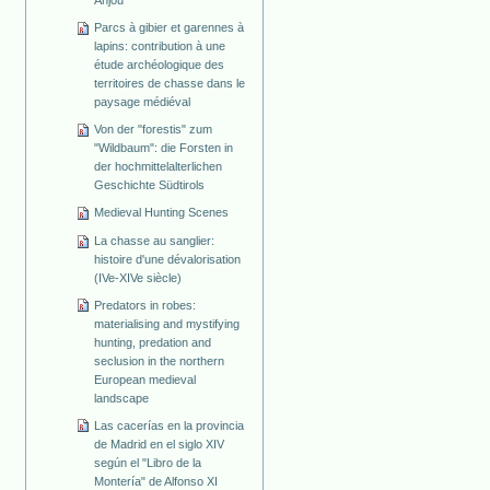
Anjou
Parcs à gibier et garennes à
lapins: contribution à une
étude archéologique des
territoires de chasse dans le
paysage médiéval
Von der "forestis" zum
"Wildbaum": die Forsten in
der hochmittelalterlichen
Geschichte Südtirols
Medieval Hunting Scenes
La chasse au sanglier:
histoire d'une dévalorisation
(IVe-XIVe siècle)
Predators in robes:
materialising and mystifying
hunting, predation and
seclusion in the northern
European medieval
landscape
Las cacerías en la provincia
de Madrid en el siglo XIV
según el "Libro de la
Montería" de Alfonso XI