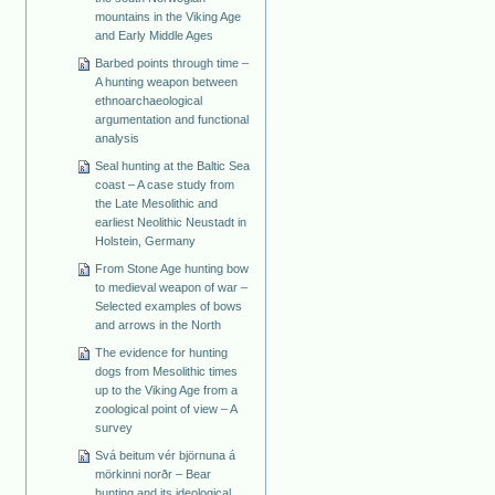
mountains in the Viking Age
and Early Middle Ages
Barbed points through time –
A hunting weapon between
ethnoarchaeological
argumentation and functional
analysis
Seal hunting at the Baltic Sea
coast – A case study from
the Late Mesolithic and
earliest Neolithic Neustadt in
Holstein, Germany
From Stone Age hunting bow
to medieval weapon of war –
Selected examples of bows
and arrows in the North
The evidence for hunting
dogs from Mesolithic times
up to the Viking Age from a
zoological point of view – A
survey
Svá beitum vér björnuna á
mörkinni norðr – Bear
hunting and its ideological