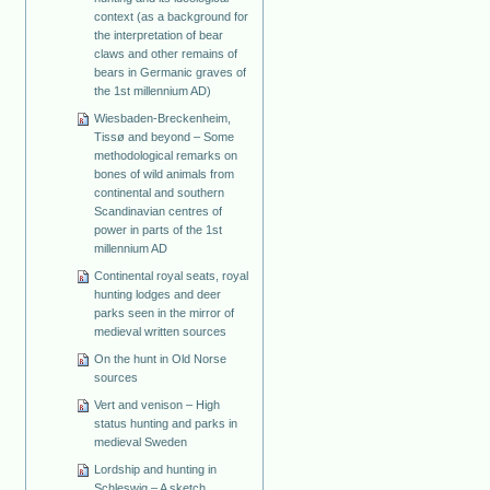
context (as a background for
the interpretation of bear
claws and other remains of
bears in Germanic graves of
the 1st millennium AD)
Wiesbaden-Breckenheim,
Tissø and beyond – Some
methodological remarks on
bones of wild animals from
continental and southern
Scandinavian centres of
power in parts of the 1st
millennium AD
Continental royal seats, royal
hunting lodges and deer
parks seen in the mirror of
medieval written sources
On the hunt in Old Norse
sources
Vert and venison – High
status hunting and parks in
medieval Sweden
Lordship and hunting in
Schleswig – A sketch