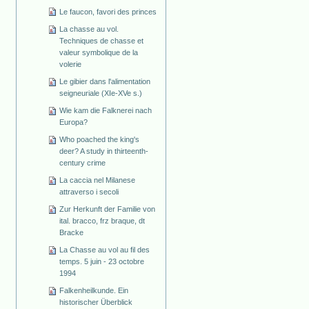
Le faucon, favori des princes
La chasse au vol.
Techniques de chasse et
valeur symbolique de la
volerie
Le gibier dans l'alimentation
seigneuriale (XIe-XVe s.)
Wie kam die Falknerei nach
Europa?
Who poached the king's
deer? A study in thirteenth-
century crime
La caccia nel Milanese
attraverso i secoli
Zur Herkunft der Familie von
ital. bracco, frz braque, dt
Bracke
La Chasse au vol au fil des
temps. 5 juin - 23 octobre
1994
Falkenheilkunde. Ein
historischer Überblick