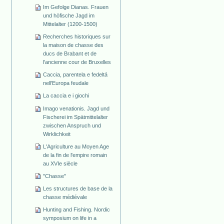
Im Gefolge Dianas. Frauen
und höfische Jagd im
Mittelalter (1200-1500)
Recherches historiques sur
la maison de chasse des
ducs de Brabant et de
l'ancienne cour de Bruxelles
Caccia, parentela e fedeltá
nell'Europa feudale
La caccia e i giochi
Imago venationis. Jagd und
Fischerei im Spätmittelalter
zwischen Anspruch und
Wirklichkeit
L'Agriculture au Moyen Age
de la fin de l'empire romain
au XVIe siècle
"Chasse"
Les structures de base de la
chasse médiévale
Hunting and Fishing. Nordic
symposium on life in a