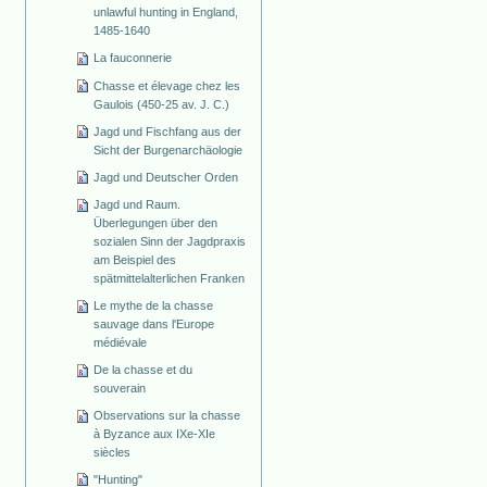
unlawful hunting in England,
1485-1640
La fauconnerie
Chasse et élevage chez les
Gaulois (450-25 av. J. C.)
Jagd und Fischfang aus der
Sicht der Burgenarchäologie
Jagd und Deutscher Orden
Jagd und Raum.
Überlegungen über den
sozialen Sinn der Jagdpraxis
am Beispiel des
spätmittelalterlichen Franken
Le mythe de la chasse
sauvage dans l'Europe
médiévale
De la chasse et du
souverain
Observations sur la chasse
à Byzance aux IXe-XIe
siècles
"Hunting"