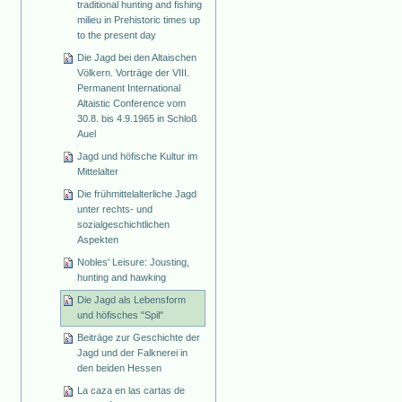
traditional hunting and fishing
milieu in Prehistoric times up
to the present day
Die Jagd bei den Altaischen
Völkern. Vorträge der VIII.
Permanent International
Altaistic Conference vom
30.8. bis 4.9.1965 in Schloß
Auel
Jagd und höfische Kultur im
Mittelalter
Die frühmittelalterliche Jagd
unter rechts- und
sozialgeschichtlichen
Aspekten
Nobles' Leisure: Jousting,
hunting and hawking
Die Jagd als Lebensform
und höfisches "Spil"
Beiträge zur Geschichte der
Jagd und der Falknerei in
den beiden Hessen
La caza en las cartas de