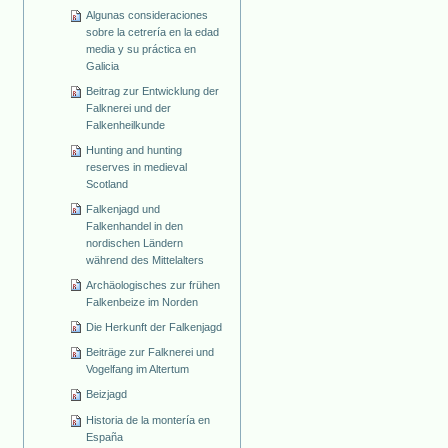
Algunas consideraciones
sobre la cetrería en la edad
media y su práctica en
Galicia
Beitrag zur Entwicklung der
Falknerei und der
Falkenheilkunde
Hunting and hunting
reserves in medieval
Scotland
Falkenjagd und
Falkenhandel in den
nordischen Ländern
während des Mittelalters
Archäologisches zur frühen
Falkenbeize im Norden
Die Herkunft der Falkenjagd
Beiträge zur Falknerei und
Vogelfang im Altertum
Beizjagd
Historia de la montería en
España