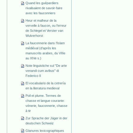
Quand les guépardiers
rivalisaient de savoir-faire
avec les fauconniers
Heur et malheur de la
vervelle à faucon, ou l'erreur
de Schlegel et Verster van
Wulverhorst
La fauconnerie dans l'Islam
médiéval (d'après les
manuscrits arabes, du VIIIe
au XIVe s.)
Note linguistiche sul "De arte
venandi cum avibus" di
Federico II
El vocabulario de la cetrería
en la literatura medieval
Poil et plume. Termes de
chasse et langue courante:
vénerie, fauconnerie, chasse
à tir
Zur Sprache der Jäger in der
deutschen Schweiz
Glanures lexicographiques