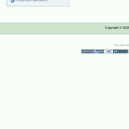
Forgot your password?
Copyright ©
202
This site co
Section 508
WCAG