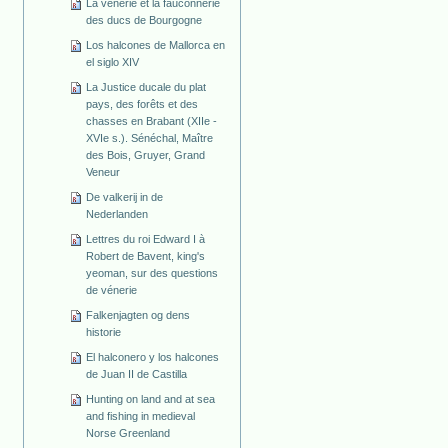
La vénerie et la fauconnerie
des ducs de Bourgogne
Los halcones de Mallorca en
el siglo XIV
La Justice ducale du plat
pays, des forêts et des
chasses en Brabant (XIIe -
XVIe s.). Sénéchal, Maître
des Bois, Gruyer, Grand
Veneur
De valkerij in de
Nederlanden
Lettres du roi Edward I à
Robert de Bavent, king's
yeoman, sur des questions
de vénerie
Falkenjagten og dens
historie
El halconero y los halcones
de Juan II de Castilla
Hunting on land and at sea
and fishing in medieval
Norse Greenland