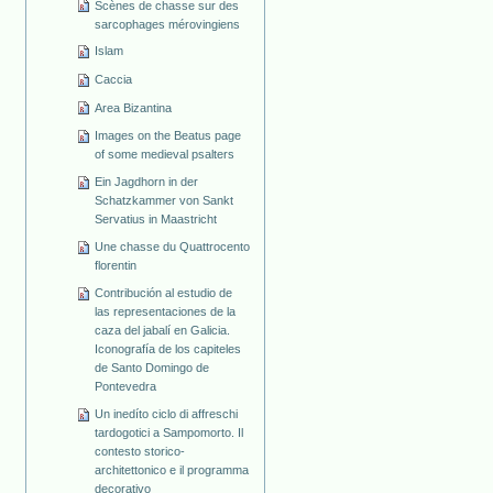
Scènes de chasse sur des
sarcophages mérovingiens
Islam
Caccia
Area Bizantina
Images on the Beatus page
of some medieval psalters
Ein Jagdhorn in der
Schatzkammer von Sankt
Servatius in Maastricht
Une chasse du Quattrocento
florentin
Contribución al estudio de
las representaciones de la
caza del jabalí en Galicia.
Iconografía de los capiteles
de Santo Domingo de
Pontevedra
Un inedíto ciclo di affreschi
tardogotici a Sampomorto. Il
contesto storico-
architettonico e il programma
decorativo