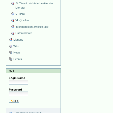
IV. Tiere in nicht-tierbestimmter
Literatur
V. Tiere
VI. Quellen
Interimsfolder: Zweifelsfälle
Listenformate
Manage
Wiki
News
Events
log in
Login Name
Password