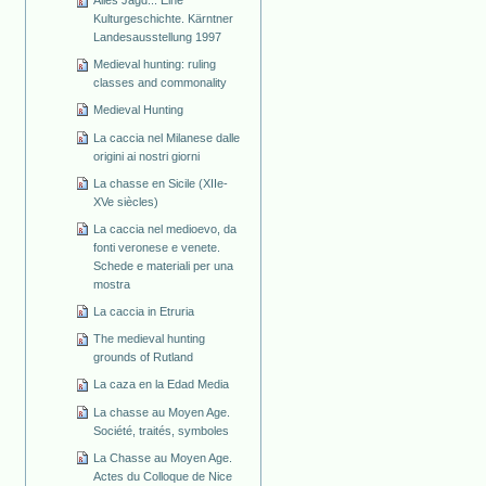
Alles Jagd... Eine
Kulturgeschichte. Kärntner
Landesausstellung 1997
Medieval hunting: ruling
classes and commonality
Medieval Hunting
La caccia nel Milanese dalle
origini ai nostri giorni
La chasse en Sicile (XIIe-
XVe siècles)
La caccia nel medioevo, da
fonti veronese e venete.
Schede e materiali per una
mostra
La caccia in Etruria
The medieval hunting
grounds of Rutland
La caza en la Edad Media
La chasse au Moyen Age.
Société, traités, symboles
La Chasse au Moyen Age.
Actes du Colloque de Nice