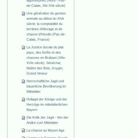
lagomorphes (Nord - Pas-
de-Calais, XIe-XVe siècle)
Une génération de gestion
animale au début du XIVe
siècle: la comptabilité du
territoire d'élevage et de
chasse d'Hesdin (Pas-de-
Calais, France)
La Justice ducale du plat
pays, des forêts et des
chasses en Brabant (XIIe-
XVIe siècle). Sénéchal,
Maître des Bois, Gryger,
Grand Veneur
Herrschaftliche Jagd und
bäuerliche Bevölkerung im
Mittelalter
Hofjagd der Könige und der
Herzöge im mittelalterlichen
Bayern
Die Kritik der Jagd - Von der
Antike zum Mittelalter
La chasse au Moyen Age