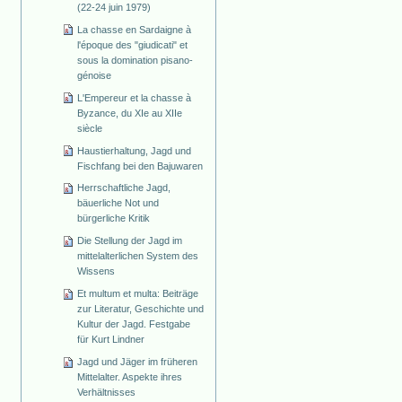
(22-24 juin 1979)
La chasse en Sardaigne à
l'époque des "giudicati" et
sous la domination pisano-
génoise
L'Empereur et la chasse à
Byzance, du XIe au XIIe
siècle
Haustierhaltung, Jagd und
Fischfang bei den Bajuwaren
Herrschaftliche Jagd,
bäuerliche Not und
bürgerliche Kritik
Die Stellung der Jagd im
mittelalterlichen System des
Wissens
Et multum et multa: Beiträge
zur Literatur, Geschichte und
Kultur der Jagd. Festgabe
für Kurt Lindner
Jagd und Jäger im früheren
Mittelalter. Aspekte ihres
Verhältnisses