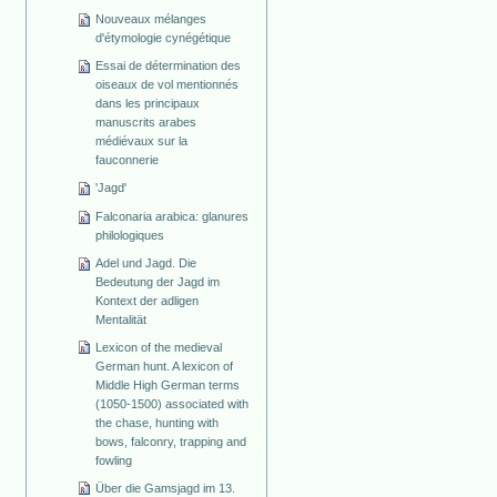
Nouveaux mélanges
d'étymologie cynégétique
Essai de détermination des
oiseaux de vol mentionnés
dans les principaux
manuscrits arabes
médiévaux sur la
fauconnerie
'Jagd'
Falconaria arabica: glanures
philologiques
Adel und Jagd. Die
Bedeutung der Jagd im
Kontext der adligen
Mentalität
Lexicon of the medieval
German hunt. A lexicon of
Middle High German terms
(1050-1500) associated with
the chase, hunting with
bows, falconry, trapping and
fowling
Über die Gamsjagd im 13.