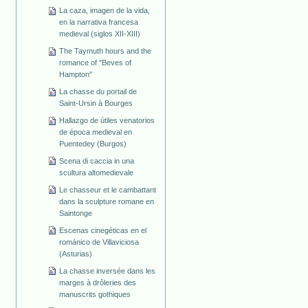
La caza, imagen de la vida,
en la narrativa francesa
medieval (siglos XII-XIII)
The Taymuth hours and the
romance of "Beves of
Hampton"
La chasse du portail de
Saint-Ursin à Bourges
Hallazgo de útiles venatorios
de época medieval en
Puentedey (Burgos)
Scena di caccia in una
scultura altomedievale
Le chasseur et le cambattant
dans la sculpture romane en
Saintonge
Escenas cinegéticas en el
románico de Villaviciosa
(Asturias)
La chasse inversée dans les
marges à drôleries des
manuscrits gothiques