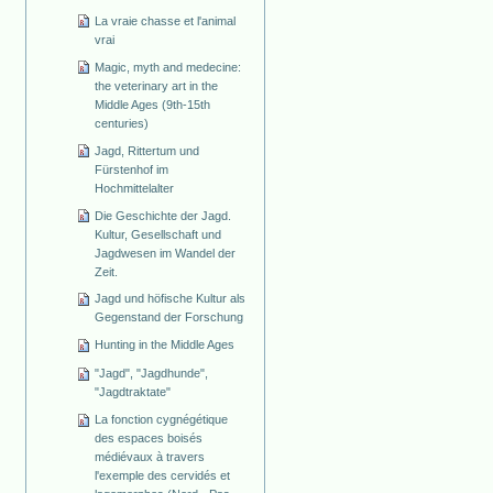
La vraie chasse et l'animal
vrai
Magic, myth and medecine:
the veterinary art in the
Middle Ages (9th-15th
centuries)
Jagd, Rittertum und
Fürstenhof im
Hochmittelalter
Die Geschichte der Jagd.
Kultur, Gesellschaft und
Jagdwesen im Wandel der
Zeit.
Jagd und höfische Kultur als
Gegenstand der Forschung
Hunting in the Middle Ages
"Jagd", "Jagdhunde",
"Jagdtraktate"
La fonction cygnégétique
des espaces boisés
médiévaux à travers
l'exemple des cervidés et