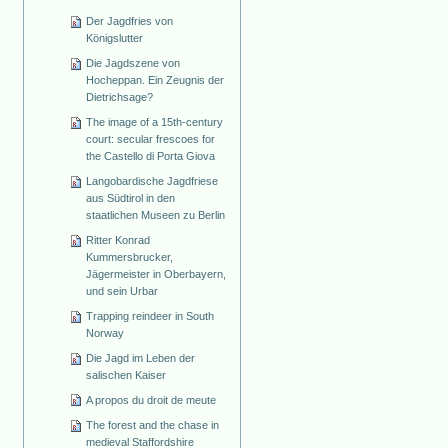
Der Jagdfries von
Königslutter
Die Jagdszene von
Hocheppan. Ein Zeugnis der
Dietrichsage?
The image of a 15th-century
court: secular frescoes for
the Castello di Porta Giova
Langobardische Jagdfriese
aus Südtirol in den
staatlichen Museen zu Berlin
Ritter Konrad
Kummersbrucker,
Jägermeister in Oberbayern,
und sein Urbar
Trapping reindeer in South
Norway
Die Jagd im Leben der
salischen Kaiser
A propos du droit de meute
The forest and the chase in
medieval Staffordshire