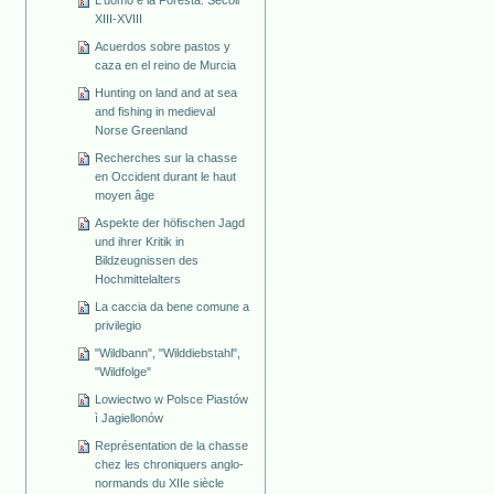
L'uomo e la Foresta. Secoli
XIII-XVIII
Acuerdos sobre pastos y
caza en el reino de Murcia
Hunting on land and at sea
and fishing in medieval
Norse Greenland
Recherches sur la chasse
en Occident durant le haut
moyen âge
Aspekte der höfischen Jagd
und ihrer Kritik in
Bildzeugnissen des
Hochmittelalters
La caccia da bene comune a
privilegio
"Wildbann", "Wilddiebstahl",
"Wildfolge"
Lowiectwo w Polsce Piastów
ì Jagiellonów
Représentation de la chasse
chez les chroniquers anglo-
normands du XIIe siècle