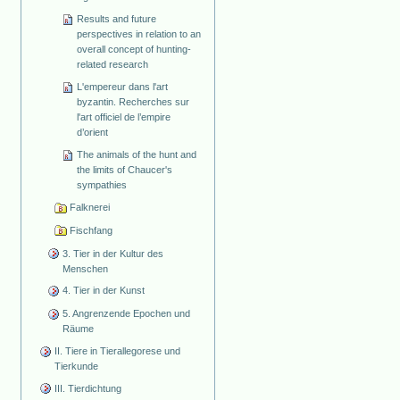
Results and future
perspectives in relation to an
overall concept of hunting-
related research
L'empereur dans l'art
byzantin. Recherches sur
l'art officiel de l’empire
d’orient
The animals of the hunt and
the limits of Chaucer's
sympathies
Falknerei
Fischfang
3. Tier in der Kultur des
Menschen
4. Tier in der Kunst
5. Angrenzende Epochen und
Räume
II. Tiere in Tierallegorese und
Tierkunde
III. Tierdichtung