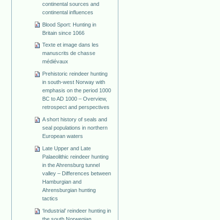
continental sources and
continental influences
Blood Sport: Hunting in
Britain since 1066
Texte et image dans les
manuscrits de chasse
médiévaux
Prehistoric reindeer hunting
in south-west Norway with
emphasis on the period 1000
BC to AD 1000 – Overview,
retrospect and perspectives
A short history of seals and
seal populations in northern
European waters
Late Upper and Late
Palaeolithic reindeer hunting
in the Ahrensburg tunnel
valley – Differences between
Hamburgian and
Ahrensburgian hunting
tactics
‘Industrial’ reindeer hunting in
the south Norwegian