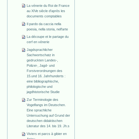
La vénerie du Roi de France
au XIVe siècle d'après les
documents comptables
Il pardo da caccia nella
poesia, nella storia, nell'arte
La découpe et le partage du
cerf en vénerie
Jagdsprachlicher
Sachwortschatz in
gedruckten Landes-,
Polizei-, Jagd- und
Forstverordnungen des
15.und 16. Jahrhunderts :
eine bibliographische,
philologische und
jagdhistorische Studie
Zur Terminologie des
Vogelfangs im Deutschen.
Eine sprachliche
Untersuchung auf Grund der
deutschen didaktischen
Literatur des 14. bis 19. Jh.s
Viviers et parcs à gibier en