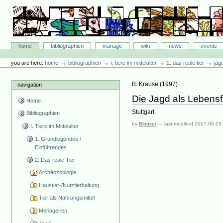
Skip
to
content.
|
Skip
Bibliographie-Portal
to
Sections
home
bibliographien
manage
wiki
news
events
navigation
Personal
tools
→
→
→
→
you are here:
home
bibliographien
i. tiere im mittelalter
2. das reale tier
jag
B. Krause
(
1997
)
navigation
Die Jagd als Lebensf
Home
Stuttgart.
Bibliographien
by
Bibuser
—
last modified
2007-06-29
I. Tiere im Mittelalter
1. Grundlegendes /
Einführendes
2. Das reale Tier
Archäozoologie
Haustier-/Nutztierhaltung
Tier als Nahrungsmittel
Menagerien