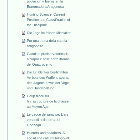
población y fueros en la
Extremadura Aragonesa
Hunting Science: Current
Position and Classification of
the Discipline
Die Jagd im frühen Mittelalter
Per una storia della caccia
aragonese
Caccia e pratica veterinaria
a Napoli e nelle corte italiane
del Quattrocento
Die für Kleriker bestimmten
Verbote des Waffentragens,
des Jagens sowie der Vogel-
und Hundehaltung
Coup d'oeil sur
l'infrastructure de la chasse
au Moyen Age
Le cacce del principe. L'ars
venandi nella terra dei
Gonzaga
Hunters and poachers. A
social and cultural history of