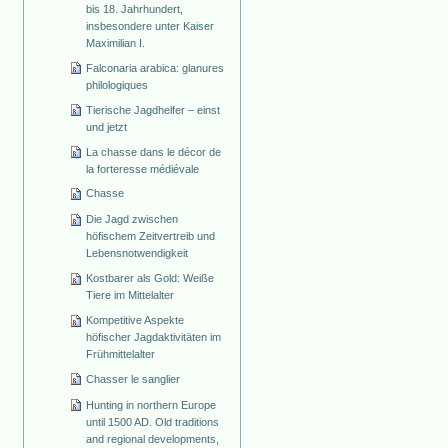
bis 18. Jahrhundert,
insbesondere unter Kaiser
Maximilian I.
Falconaria arabica: glanures
philologiques
Tierische Jagdhelfer – einst
und jetzt
La chasse dans le décor de
la forteresse médiévale
Chasse
Die Jagd zwischen
höfischem Zeitvertreib und
Lebensnotwendigkeit
Kostbarer als Gold: Weiße
Tiere im Mittelalter
Kompetitive Aspekte
höfischer Jagdaktivitäten im
Frühmittelalter
Chasser le sanglier
Hunting in northern Europe
until 1500 AD. Old traditions
and regional developments,