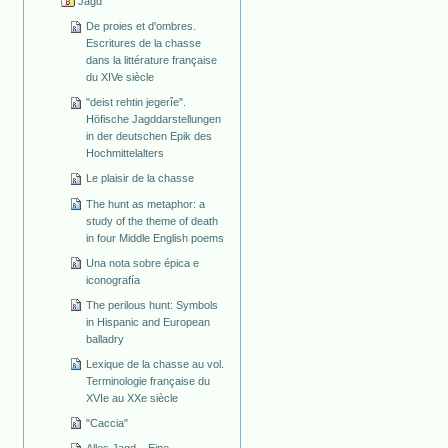
Jagd
De proies et d'ombres.
Escritures de la chasse
dans la littérature française
du XIVe siècle
"deist rehtin jegerîe".
Höfische Jagddarstellungen
in der deutschen Epik des
Hochmittelalters
Le plaisir de la chasse
The hunt as metaphor: a
study of the theme of death
in four Middle English poems
Una nota sobre épica e
iconografía
The perilous hunt: Symbols
in Hispanic and European
balladry
Lexique de la chasse au vol.
Terminologie française du
XVIe au XXe siècle
"Caccia"