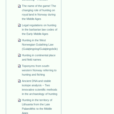
The name of the game! The
changing role of hunting on
royal land in Norway during
the Middle Ages
Legal regulations on hunting
in the barbarian law codes of
the Early Middle Ages
Hunting in the West
Norwegian Gulathing Law
(Gulaþingslog/Gulaþingsbók)
Hunting in continental place
and field names
Toponyms from south-
western Norway referring to
hunting and fishing
Ancient DNA and stable
isotope analysis – Two
innovative scientific methods
in the archaeology of hunting
Hunting in the territory of
Lithuania from the Late
Palaeolithic to the Middle
Ages