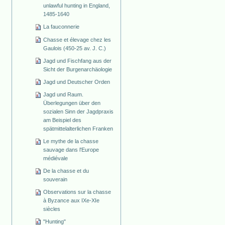
unlawful hunting in England,
1485-1640
La fauconnerie
Chasse et élevage chez les
Gaulois (450-25 av. J. C.)
Jagd und Fischfang aus der
Sicht der Burgenarchäologie
Jagd und Deutscher Orden
Jagd und Raum.
Überlegungen über den
sozialen Sinn der Jagdpraxis
am Beispiel des
spätmittelalterlichen Franken
Le mythe de la chasse
sauvage dans l'Europe
médiévale
De la chasse et du
souverain
Observations sur la chasse
à Byzance aux IXe-XIe
siècles
"Hunting"