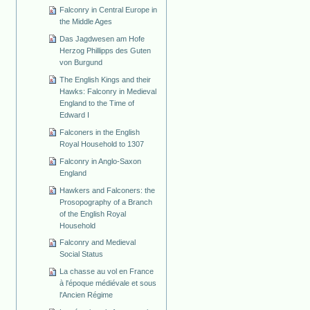
Falconry in Central Europe in
the Middle Ages
Das Jagdwesen am Hofe
Herzog Phillipps des Guten
von Burgund
The English Kings and their
Hawks: Falconry in Medieval
England to the Time of
Edward I
Falconers in the English
Royal Household to 1307
Falconry in Anglo-Saxon
England
Hawkers and Falconers: the
Prosopography of a Branch
of the English Royal
Household
Falconry and Medieval
Social Status
La chasse au vol en France
à l'époque médiévale et sous
l'Ancien Régime