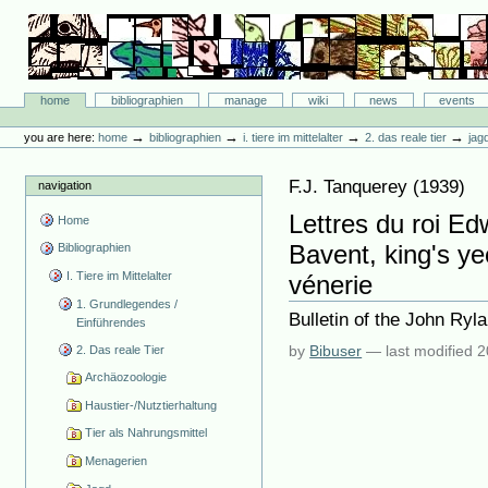
Skip
to
content.
|
Skip
Bibliographie-Portal
to
Sections
home
bibliographien
manage
wiki
news
events
navigation
Personal
tools
→
→
→
→
you are here:
home
bibliographien
i. tiere im mittelalter
2. das reale tier
jag
F.J. Tanquerey
(
1939
)
navigation
Lettres du roi Ed
Home
Bavent, king's y
Bibliographien
I. Tiere im Mittelalter
vénerie
1. Grundlegendes /
Bulletin of the John Ryla
Einführendes
by
Bibuser
—
last modified
2
2. Das reale Tier
Archäozoologie
Haustier-/Nutztierhaltung
Tier als Nahrungsmittel
Menagerien