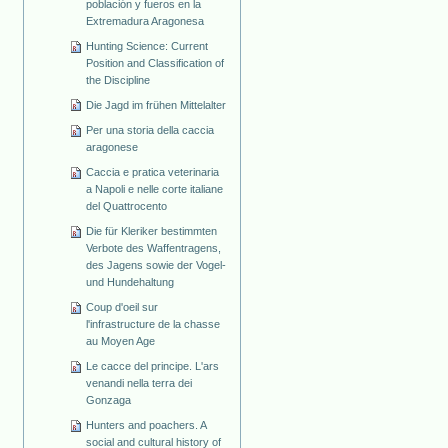
población y fueros en la
Extremadura Aragonesa
Hunting Science: Current
Position and Classification of
the Discipline
Die Jagd im frühen Mittelalter
Per una storia della caccia
aragonese
Caccia e pratica veterinaria
a Napoli e nelle corte italiane
del Quattrocento
Die für Kleriker bestimmten
Verbote des Waffentragens,
des Jagens sowie der Vogel-
und Hundehaltung
Coup d'oeil sur
l'infrastructure de la chasse
au Moyen Age
Le cacce del principe. L'ars
venandi nella terra dei
Gonzaga
Hunters and poachers. A
social and cultural history of