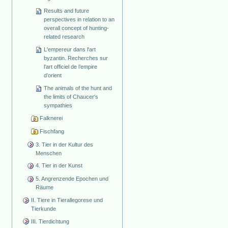
Results and future
perspectives in relation to an
overall concept of hunting-
related research
L'empereur dans l'art
byzantin. Recherches sur
l'art officiel de l’empire
d’orient
The animals of the hunt and
the limits of Chaucer's
sympathies
Falknerei
Fischfang
3. Tier in der Kultur des
Menschen
4. Tier in der Kunst
5. Angrenzende Epochen und
Räume
II. Tiere in Tierallegorese und
Tierkunde
III. Tierdichtung