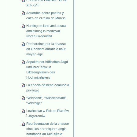
L'uomo e la Foresta. Secoli
XIII-XVIII
Acuerdos sobre pastos y
caza en el reino de Murcia
Hunting on land and at sea
and fishing in medieval
Norse Greenland
Recherches sur la chasse
en Occident durant le haut
moyen âge
Aspekte der höfischen Jagd
und ihrer Kritik in
Bildzeugnissen des
Hochmittelalters
La caccia da bene comune a
privilegio
"Wildbann", "Wilddiebstahl",
"Wildfolge"
Lowiectwo w Polsce Piastów
ì Jagiellonów
Représentation de la chasse
chez les chroniquers anglo-
normands du XIIe siècle