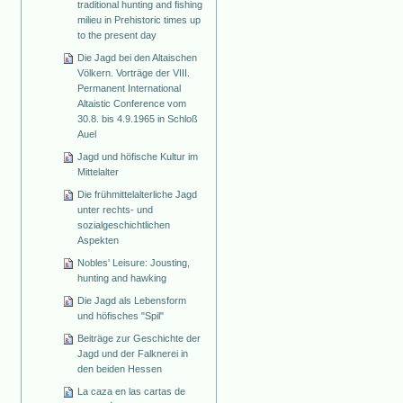
traditional hunting and fishing
milieu in Prehistoric times up
to the present day
Die Jagd bei den Altaischen
Völkern. Vorträge der VIII.
Permanent International
Altaistic Conference vom
30.8. bis 4.9.1965 in Schloß
Auel
Jagd und höfische Kultur im
Mittelalter
Die frühmittelalterliche Jagd
unter rechts- und
sozialgeschichtlichen
Aspekten
Nobles' Leisure: Jousting,
hunting and hawking
Die Jagd als Lebensform
und höfisches "Spil"
Beiträge zur Geschichte der
Jagd und der Falknerei in
den beiden Hessen
La caza en las cartas de