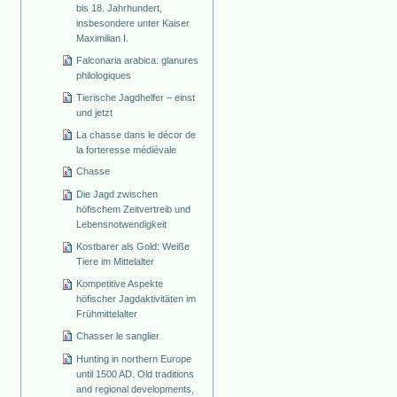
bis 18. Jahrhundert,
insbesondere unter Kaiser
Maximilian I.
Falconaria arabica: glanures
philologiques
Tierische Jagdhelfer – einst
und jetzt
La chasse dans le décor de
la forteresse médiévale
Chasse
Die Jagd zwischen
höfischem Zeitvertreib und
Lebensnotwendigkeit
Kostbarer als Gold: Weiße
Tiere im Mittelalter
Kompetitive Aspekte
höfischer Jagdaktivitäten im
Frühmittelalter
Chasser le sanglier
Hunting in northern Europe
until 1500 AD. Old traditions
and regional developments,