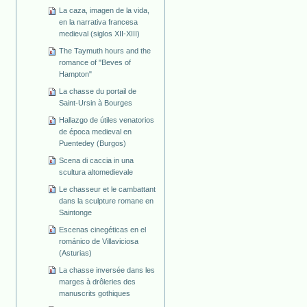
La caza, imagen de la vida,
en la narrativa francesa
medieval (siglos XII-XIII)
The Taymuth hours and the
romance of "Beves of
Hampton"
La chasse du portail de
Saint-Ursin à Bourges
Hallazgo de útiles venatorios
de época medieval en
Puentedey (Burgos)
Scena di caccia in una
scultura altomedievale
Le chasseur et le cambattant
dans la sculpture romane en
Saintonge
Escenas cinegéticas en el
románico de Villaviciosa
(Asturias)
La chasse inversée dans les
marges à drôleries des
manuscrits gothiques