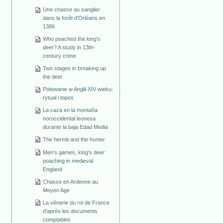
Une chasse au sanglier
dans la forêt d'Orléans en
1386
Who poached the king's
deer? A study in 13th-
century crime
Two stages in breaking up
the deer
Polowanie w Anglii XIV wieku:
rytuał i topos
La caza en la montaña
noroccidental leonesa
durante la baja Edad Media
The hermit and the hunter
Men's games, king's deer:
poaching in medieval
England
Chasse en Ardenne au
Moyen Age
La vénerie du roi de France
d'après les documents
comptables