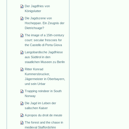
Der Jagdfries von
Königslutter
Die Jagdszene von
Hocheppan. Ein Zeugnis der
Dietrichsage?
The image of a 15th-century
court: secular frescoes for
the Castello di Porta Giova
Langobardische Jagdfriese
aus Südtirol in den
staatlichen Museen zu Berlin
Ritter Konrad
Kummersbrucker,
Jägermeister in Oberbayern,
und sein Urbar
Trapping reindeer in South
Norway
Die Jagd im Leben der
salischen Kaiser
A propos du droit de meute
The forest and the chase in
medieval Staffordshire