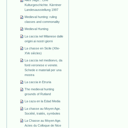
Alles Jagd... Eine
Kulturgeschichte. Kärntner
Landesausstellung 1997
Medieval hunting: ruling
classes and commonality
Medieval Hunting
La caccia nel Milanese dalle
origini ai nostri giorni
La chasse en Sicile (XIIe-
XVe siècles)
La caccia nel medioevo, da
fonti veronese e venete.
Schede e materiali per una
mostra
La caccia in Etruria
The medieval hunting
grounds of Rutland
La caza en la Edad Media
La chasse au Moyen Age.
Société, traités, symboles
La Chasse au Moyen Age.
Actes du Colloque de Nice