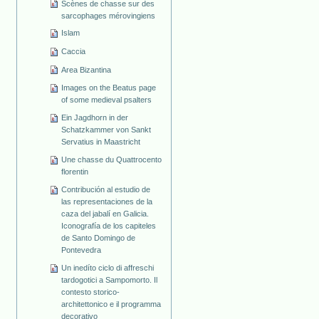
Scènes de chasse sur des
sarcophages mérovingiens
Islam
Caccia
Area Bizantina
Images on the Beatus page
of some medieval psalters
Ein Jagdhorn in der
Schatzkammer von Sankt
Servatius in Maastricht
Une chasse du Quattrocento
florentin
Contribución al estudio de
las representaciones de la
caza del jabalí en Galicia.
Iconografía de los capiteles
de Santo Domingo de
Pontevedra
Un inedíto ciclo di affreschi
tardogotici a Sampomorto. Il
contesto storico-
architettonico e il programma
decorativo