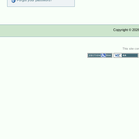
Forgot your password?
Copyright ©
202
This site co
Section 508
WCAG