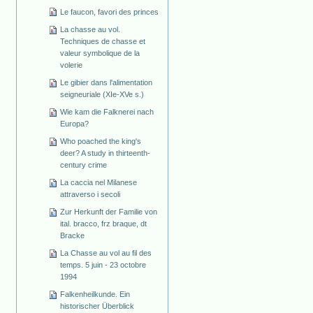
Le faucon, favori des princes
La chasse au vol.
Techniques de chasse et
valeur symbolique de la
volerie
Le gibier dans l'alimentation
seigneuriale (XIe-XVe s.)
Wie kam die Falknerei nach
Europa?
Who poached the king's
deer? A study in thirteenth-
century crime
La caccia nel Milanese
attraverso i secoli
Zur Herkunft der Familie von
ital. bracco, frz braque, dt
Bracke
La Chasse au vol au fil des
temps. 5 juin - 23 octobre
1994
Falkenheilkunde. Ein
historischer Überblick