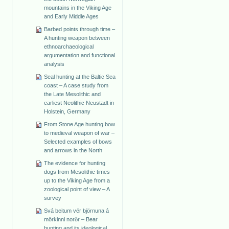
mountains in the Viking Age
and Early Middle Ages
Barbed points through time –
A hunting weapon between
ethnoarchaeological
argumentation and functional
analysis
Seal hunting at the Baltic Sea
coast – A case study from
the Late Mesolithic and
earliest Neolithic Neustadt in
Holstein, Germany
From Stone Age hunting bow
to medieval weapon of war –
Selected examples of bows
and arrows in the North
The evidence for hunting
dogs from Mesolithic times
up to the Viking Age from a
zoological point of view – A
survey
Svá beitum vér björnuna á
mörkinni norðr – Bear
hunting and its ideological