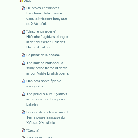
Jagd
De proies et d'ombres.
Escritures de la chasse
dans la littérature française
du XIVe siècle
"deist rehtin jegerîe".
Höfische Jagddarstellungen
in der deutschen Epik des
Hochmittelalters
Le plaisir de la chasse
The hunt as metaphor: a
study of the theme of death
in four Middle English poems
Una nota sobre épica e
iconografía
The perilous hunt: Symbols
in Hispanic and European
balladry
Lexique de la chasse au vol.
Terminologie française du
XVIe au XXe siècle
"Caccia"