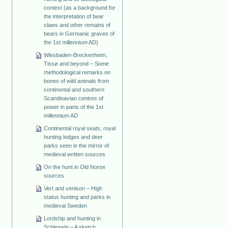
context (as a background for
the interpretation of bear
claws and other remains of
bears in Germanic graves of
the 1st millennium AD)
Wiesbaden-Breckenheim,
Tissø and beyond – Some
methodological remarks on
bones of wild animals from
continental and southern
Scandinavian centres of
power in parts of the 1st
millennium AD
Continental royal seats, royal
hunting lodges and deer
parks seen in the mirror of
medieval written sources
On the hunt in Old Norse
sources
Vert and venison – High
status hunting and parks in
medieval Sweden
Lordship and hunting in
Schleswig – A sketch