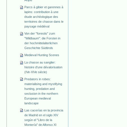
Anjou
Parcs à gibier et garennes à
lapins: contribution à une
étude archéologique des
territoires de chasse dans le
paysage médiéval
Von der "forestis" zum
"Wildbaum": die Forsten in
der hochmittelalterlichen
Geschichte Südtirols
Medieval Hunting Scenes
La chasse au sanglier:
histoire d'une dévalorisation
(IVe-XIVe siècle)
Predators in robes:
materialising and mystifying
hunting, predation and
seclusion in the northern
European medieval
landscape
Las cacerías en la provincia
de Madrid en el siglo XIV
según el "Libro de la
Montería" de Alfonso XI