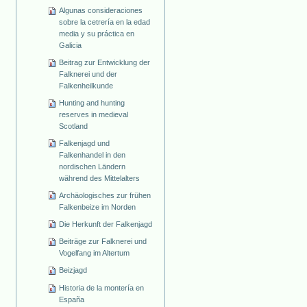
Algunas consideraciones
sobre la cetrería en la edad
media y su práctica en
Galicia
Beitrag zur Entwicklung der
Falknerei und der
Falkenheilkunde
Hunting and hunting
reserves in medieval
Scotland
Falkenjagd und
Falkenhandel in den
nordischen Ländern
während des Mittelalters
Archäologisches zur frühen
Falkenbeize im Norden
Die Herkunft der Falkenjagd
Beiträge zur Falknerei und
Vogelfang im Altertum
Beizjagd
Historia de la montería en
España