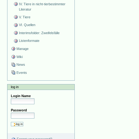
IV. Tiere in nicht-tierbestimmter
Literatur
V. Tiere
VI. Quellen
Interimsfolder: Zweifelsfälle
Listenformate
Manage
Wiki
News
Events
log in
Login Name
Password