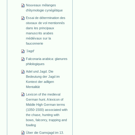
Nouveaux mélanges
d'étymologie cynégétique
Essai de détermination des
oiseaux de vol mentionnés
dans les principaux
manuscrits arabes
médiévaux sur la
fauconnerie
'Jagd'
Falconaria arabica: glanures
philologiques
Adel und Jagd. Die
Bedeutung der Jagd im
Kontext der adligen
Mentalität
Lexicon of the medieval
German hunt. A lexicon of
Middle High German terms
(1050-1500) associated with
the chase, hunting with
bows, falconry, trapping and
fowling
Über die Gamsjagd im 13.