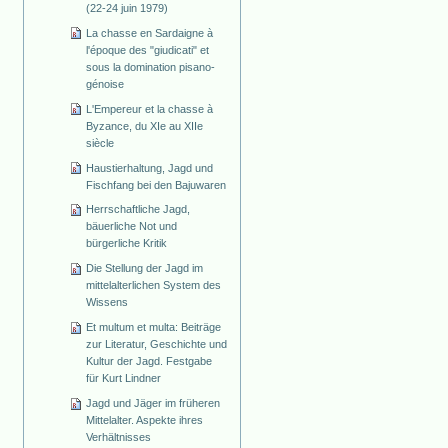
(22-24 juin 1979)
La chasse en Sardaigne à
l'époque des "giudicati" et
sous la domination pisano-
génoise
L'Empereur et la chasse à
Byzance, du XIe au XIIe
siècle
Haustierhaltung, Jagd und
Fischfang bei den Bajuwaren
Herrschaftliche Jagd,
bäuerliche Not und
bürgerliche Kritik
Die Stellung der Jagd im
mittelalterlichen System des
Wissens
Et multum et multa: Beiträge
zur Literatur, Geschichte und
Kultur der Jagd. Festgabe
für Kurt Lindner
Jagd und Jäger im früheren
Mittelalter. Aspekte ihres
Verhältnisses