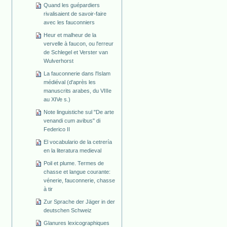
Quand les guépardiers
rivalisaient de savoir-faire
avec les fauconniers
Heur et malheur de la
vervelle à faucon, ou l'erreur
de Schlegel et Verster van
Wulverhorst
La fauconnerie dans l'Islam
médiéval (d'après les
manuscrits arabes, du VIIIe
au XIVe s.)
Note linguistiche sul "De arte
venandi cum avibus" di
Federico II
El vocabulario de la cetrería
en la literatura medieval
Poil et plume. Termes de
chasse et langue courante:
vénerie, fauconnerie, chasse
à tir
Zur Sprache der Jäger in der
deutschen Schweiz
Glanures lexicographiques