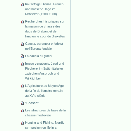
Im Gefolge Dianas. Frauen
und höfische Jagd im
Mittelalter (1200-1500)
Recherches historiques sur
la maison de chasse des
ducs de Brabant et de
l'ancienne cour de Bruxelles
Caccia, parentela e fedeltá
nell'Europa feudale
La caccia e i giochi
Imago venationis. Jagd und
Fischerei im Spätmittelalter
zwischen Anspruch und
Wirklichkeit
L'Agriculture au Moyen Age
de la fin de l'empire romain
au XVIe siècle
"Chasse"
Les structures de base de la
chasse médiévale
Hunting and Fishing. Nordic
symposium on life in a