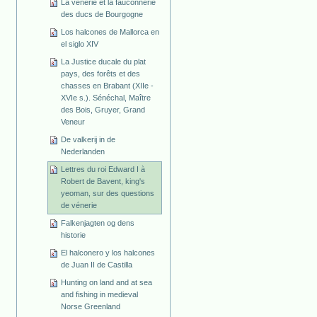
La vénerie et la fauconnerie
des ducs de Bourgogne
Los halcones de Mallorca en
el siglo XIV
La Justice ducale du plat
pays, des forêts et des
chasses en Brabant (XIIe -
XVIe s.). Sénéchal, Maître
des Bois, Gruyer, Grand
Veneur
De valkerij in de
Nederlanden
Lettres du roi Edward I à
Robert de Bavent, king's
yeoman, sur des questions
de vénerie
Falkenjagten og dens
historie
El halconero y los halcones
de Juan II de Castilla
Hunting on land and at sea
and fishing in medieval
Norse Greenland