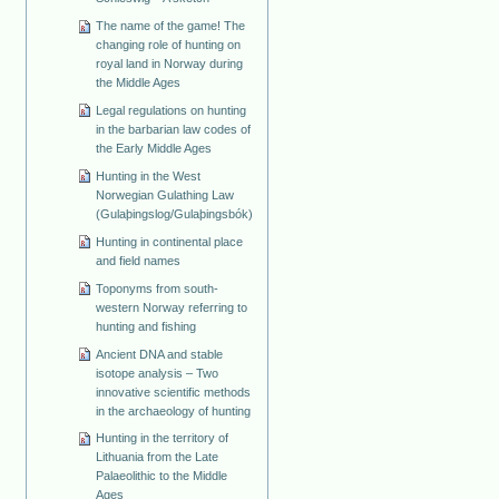
The name of the game! The
changing role of hunting on
royal land in Norway during
the Middle Ages
Legal regulations on hunting
in the barbarian law codes of
the Early Middle Ages
Hunting in the West
Norwegian Gulathing Law
(Gulaþingslog/Gulaþingsbók)
Hunting in continental place
and field names
Toponyms from south-
western Norway referring to
hunting and fishing
Ancient DNA and stable
isotope analysis – Two
innovative scientific methods
in the archaeology of hunting
Hunting in the territory of
Lithuania from the Late
Palaeolithic to the Middle
Ages