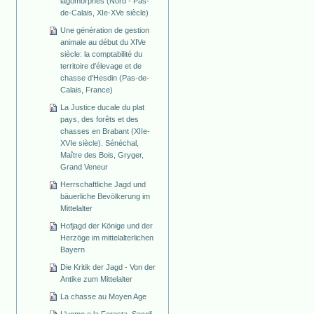
lagomorphes (Nord - Pas-
de-Calais, XIe-XVe siècle)
Une génération de gestion
animale au début du XIVe
siècle: la comptabilité du
territoire d'élevage et de
chasse d'Hesdin (Pas-de-
Calais, France)
La Justice ducale du plat
pays, des forêts et des
chasses en Brabant (XIIe-
XVIe siècle). Sénéchal,
Maître des Bois, Gryger,
Grand Veneur
Herrschaftliche Jagd und
bäuerliche Bevölkerung im
Mittelalter
Hofjagd der Könige und der
Herzöge im mittelalterlichen
Bayern
Die Kritik der Jagd - Von der
Antike zum Mittelalter
La chasse au Moyen Age