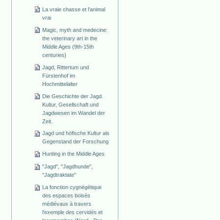
La vraie chasse et l'animal
vrai
Magic, myth and medecine:
the veterinary art in the
Middle Ages (9th-15th
centuries)
Jagd, Rittertum und
Fürstenhof im
Hochmittelalter
Die Geschichte der Jagd.
Kultur, Gesellschaft und
Jagdwesen im Wandel der
Zeit.
Jagd und höfische Kultur als
Gegenstand der Forschung
Hunting in the Middle Ages
"Jagd", "Jagdhunde",
"Jagdtraktate"
La fonction cygnégétique
des espaces boisés
médiévaux à travers
l'exemple des cervidés et