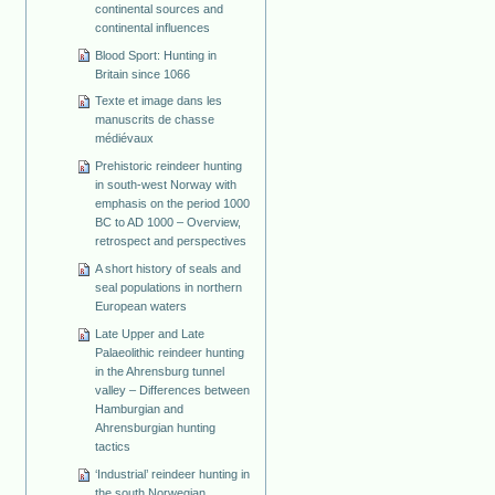
continental sources and
continental influences
Blood Sport: Hunting in
Britain since 1066
Texte et image dans les
manuscrits de chasse
médiévaux
Prehistoric reindeer hunting
in south-west Norway with
emphasis on the period 1000
BC to AD 1000 – Overview,
retrospect and perspectives
A short history of seals and
seal populations in northern
European waters
Late Upper and Late
Palaeolithic reindeer hunting
in the Ahrensburg tunnel
valley – Differences between
Hamburgian and
Ahrensburgian hunting
tactics
‘Industrial’ reindeer hunting in
the south Norwegian