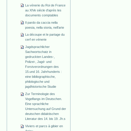
La vénerie du Roi de France
au XIVe siècle d'après les
documents comptables
Il pardo da caccia nella
poesia, nella storia, nell'arte
La découpe et le partage du
cerf en vénerie
Jagdsprachlicher
Sachwortschatz in
gedruckten Landes-,
Polizei-, Jagd- und
Forstverordnungen des
15.und 16. Jahrhunderts :
eine bibliographische,
philologische und
jagdhistorische Studie
Zur Terminologie des
Vogelfangs im Deutschen.
Eine sprachliche
Untersuchung auf Grund der
deutschen didaktischen
Literatur des 14. bis 19. Jh.s
Viviers et parcs à gibier en