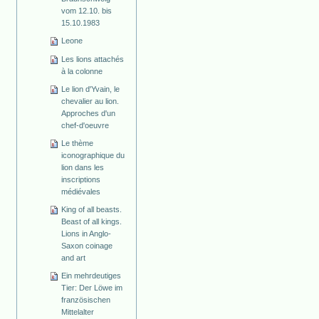
vom 12.10. bis
15.10.1983
Leone
Les lions attachés
à la colonne
Le lion d'Yvain, le
chevalier au lion.
Approches d'un
chef-d'oeuvre
Le thème
iconographique du
lion dans les
inscriptions
médiévales
King of all beasts.
Beast of all kings.
Lions in Anglo-
Saxon coinage
and art
Ein mehrdeutiges
Tier: Der Löwe im
französischen
Mittelalter