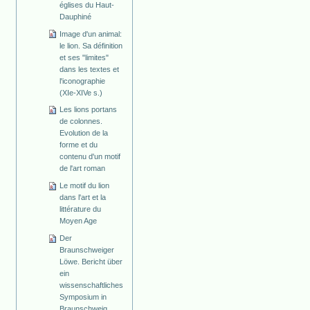
églises du Haut-
Dauphiné
Image d'un animal:
le lion. Sa définition
et ses "limites"
dans les textes et
l'iconographie
(XIe-XIVe s.)
Les lions portans
de colonnes.
Evolution de la
forme et du
contenu d'un motif
de l'art roman
Le motif du lion
dans l'art et la
littérature du
Moyen Age
Der
Braunschweiger
Löwe. Bericht über
ein
wissenschaftliches
Symposium in
Braunschweig