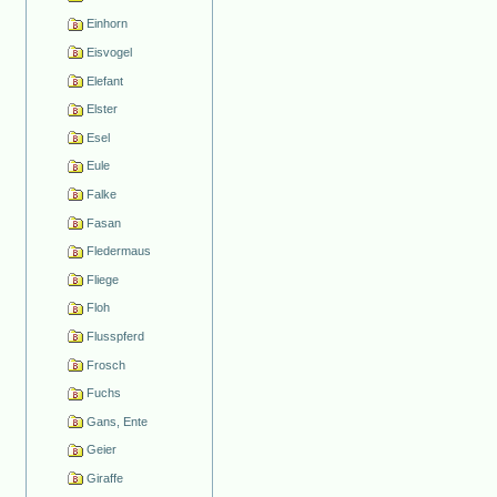
Einhorn
Eisvogel
Elefant
Elster
Esel
Eule
Falke
Fasan
Fledermaus
Fliege
Floh
Flusspferd
Frosch
Fuchs
Gans, Ente
Geier
Giraffe