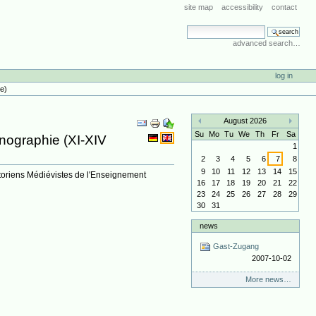
site map
accessibility
contact
search site
advanced search…
log in
le)
Document
August 2026
Actions
«
»
Su
Mo
Tu
We
Th
Fr
Sa
conographie (XI-XIV
1
2
3
4
5
6
7
8
9
10
11
12
13
14
15
toriens Médiévistes de l'Enseignement
16
17
18
19
20
21
22
23
24
25
26
27
28
29
30
31
news
Gast-Zugang
2007-10-02
More news…