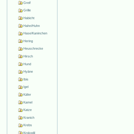
Greif
Grille
Habicht
Hahn/Huhn
Hase/Kaninchen
Hering
Heuschrecke
Hirsch
Hund
Hyäne
Ibis
Igel
Käfer
Kamel
Katze
Kranich
Krebs
Krokodil