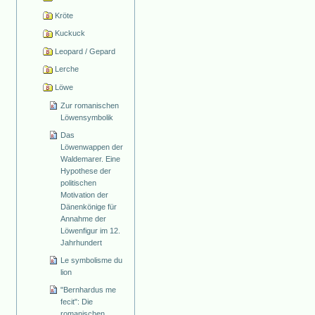
Kröte
Kuckuck
Leopard / Gepard
Lerche
Löwe
Zur romanischen
Löwensymbolik
Das
Löwenwappen der
Waldemarer. Eine
Hypothese der
politischen
Motivation der
Dänenkönige für
Annahme der
Löwenfigur im 12.
Jahrhundert
Le symbolisme du
lion
"Bernhardus me
fecit": Die
romanischen