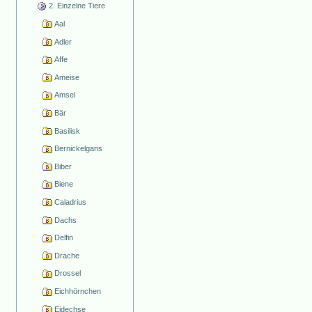
2. Einzelne Tiere
Aal
Adler
Affe
Ameise
Amsel
Bär
Basilisk
Bernickelgans
Biber
Biene
Caladrius
Dachs
Delfin
Drache
Drossel
Eichhörnchen
Eidechse