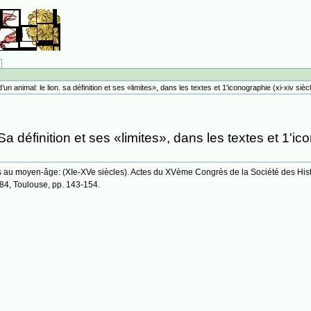
’un animal: le lion. sa définition et ses «limites», dans les textes et 1'iconographie (xi-xiv sièc
Sa définition et ses «limites», dans les textes et 1'i
s au moyen-âge: (XIe-XVe siècles). Actes du XVème Congrès de la Société des His
984, Toulouse, pp. 143-154.