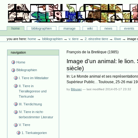
Skip
to
content.
|
Skip
Bibliographie-Portal
to
Sections
home
bibliographien
manage
wiki
news
events
navigation
Personal
tools
→
→
→
→
→
you are here:
home
bibliographien
v. tiere
2. einzelne tiere
löwe
image d
François de la Bretèque
(
1985
)
navigation
Image d’un animal: le lion. 
Home
siècle)
Bibliographien
In: Le Monde animal et ses représentation
I. Tiere im Mittelalter
Supérieur Public. . Toulouse, 25-26 mai 1
II. Tiere in
by
Bibuser
—
last modified
2014-05-17 23:32
Tierallegorese und
Tierkunde
III. Tierdichtung
IV. Tiere in nicht-
tierbestimmter Literatur
V. Tiere
1. Tierkategorien