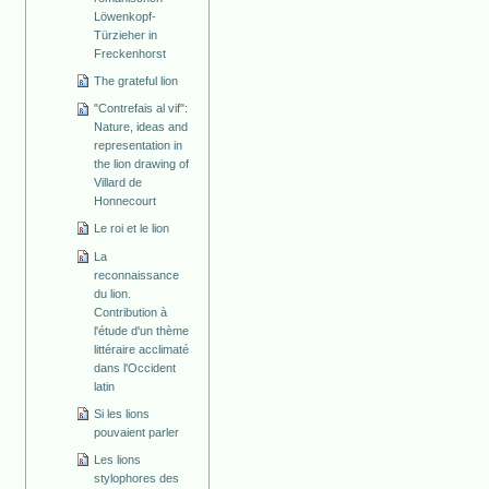
Löwenkopf­-
Türzieher in
Freckenhorst
The grateful lion
"Contrefais al vif":
Nature, ideas and
representation in
the lion drawing of
Villard de
Honnecourt
Le roi et le lion
La
reconnaissance
du lion.
Contribution à
l'étude d'un thème
littéraire acclimaté
dans l'Occident
latin
Si les lions
pouvaient parler
Les lions
stylophores des