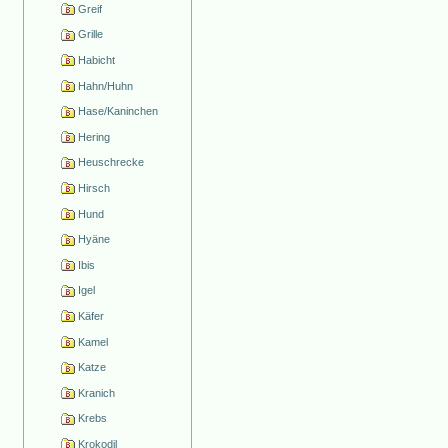
Greif
Grille
Habicht
Hahn/Huhn
Hase/Kaninchen
Hering
Heuschrecke
Hirsch
Hund
Hyäne
Ibis
Igel
Käfer
Kamel
Katze
Kranich
Krebs
Krokodil