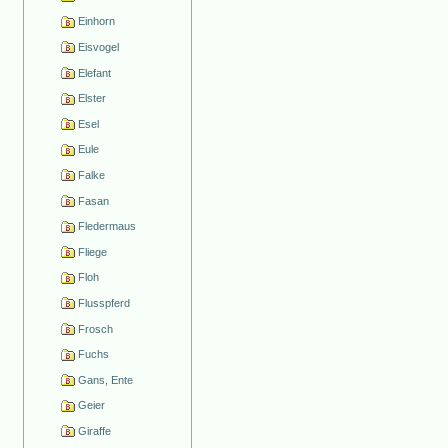
Einhorn
Eisvogel
Elefant
Elster
Esel
Eule
Falke
Fasan
Fledermaus
Fliege
Floh
Flusspferd
Frosch
Fuchs
Gans, Ente
Geier
Giraffe