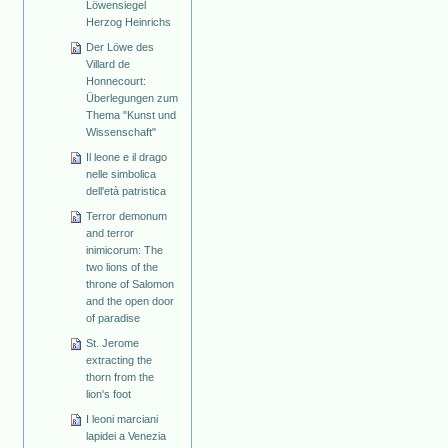
Löwensiegel
Herzog Heinrichs
Der Löwe des
Villard de
Honnecourt:
Überlegungen zum
Thema "Kunst und
Wissenschaft"
Il leone e il drago
nelle simbolica
dell'età patristica
Terror demonum
and terror
inimicorum: The
two lions of the
throne of Salomon
and the open door
of paradise
St. Jerome
extracting the
thorn from the
lion's foot
I leoni marciani
lapidei a Venezia