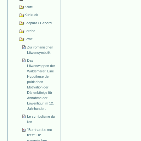
Kröte
Kuckuck
Leopard / Gepard
Lerche
Löwe
Zur romanischen
Löwensymbolik
Das
Löwenwappen der
Waldemarer. Eine
Hypothese der
politischen
Motivation der
Dänenkönige für
Annahme der
Löwenfigur im 12.
Jahrhundert
Le symbolisme du
lion
"Bernhardus me
fecit": Die
romanischen