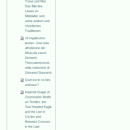
Treue und Mut.
Das Bild des
Löwen im
Mittelalter und
seine antiken und
christlichen
Traditionen
«Il regalissimo
leone». Una nota
all’edizione dei
Miracula sancti
Demetrii
Thessalonicensis
nella redazione di
Giovanni Stauracio
Quel est le roi des
animaux?
Imperial Usage of
Zoomorphic Motifs
on Textiles: the
Two-Headed Eagle
and the Lion in
Circles and
Between Crosses
in the Late