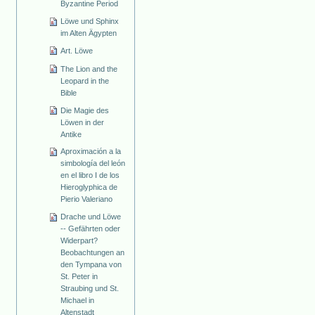
Byzantine Period
Löwe und Sphinx
im Alten Ägypten
Art. Löwe
The Lion and the
Leopard in the
Bible
Die Magie des
Löwen in der
Antike
Aproximación a la
simbología del león
en el libro I de los
Hieroglyphica de
Pierio Valeriano
Drache und Löwe
-- Gefährten oder
Widerpart?
Beobachtungen an
den Tympana von
St. Peter in
Straubing und St.
Michael in
Altenstadt