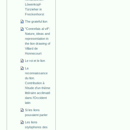
Löwenkopf­-
Türzieher in
Freckenhorst
The grateful lion
"Contrefais al vif":
Nature, ideas and
representation in
the lion drawing of
Villard de
Honnecourt
Le roi et le lion
La
reconnaissance
du lion.
Contribution à
l'étude d'un thème
littéraire acclimaté
dans l'Occident
latin
Si les lions
pouvaient parler
Les lions
stylophores des