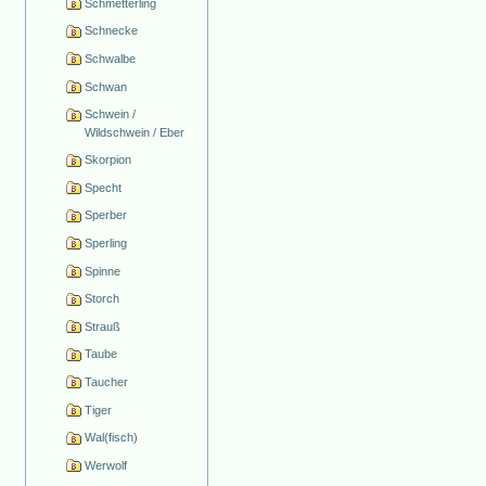
Schmetterling
Schnecke
Schwalbe
Schwan
Schwein /
Wildschwein / Eber
Skorpion
Specht
Sperber
Sperling
Spinne
Storch
Strauß
Taube
Taucher
Tiger
Wal(fisch)
Werwolf