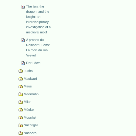
The lion, the
dragon, and the
knight: an
interdisciplinary
investigation of a
medieval motif
A propos du
Reinhart Fuchs:
La mort du lion
Vrevel
Der Löwe
Luchs
Maulwurf
Maus
Meerhuhn
Milan
Mücke
Muschel
Nachtigall
Nashorn