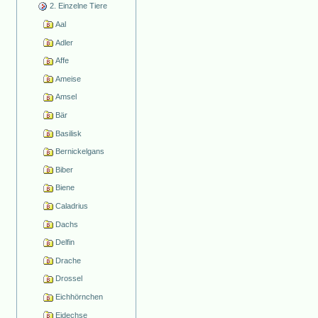
2. Einzelne Tiere
Aal
Adler
Affe
Ameise
Amsel
Bär
Basilisk
Bernickelgans
Biber
Biene
Caladrius
Dachs
Delfin
Drache
Drossel
Eichhörnchen
Eidechse