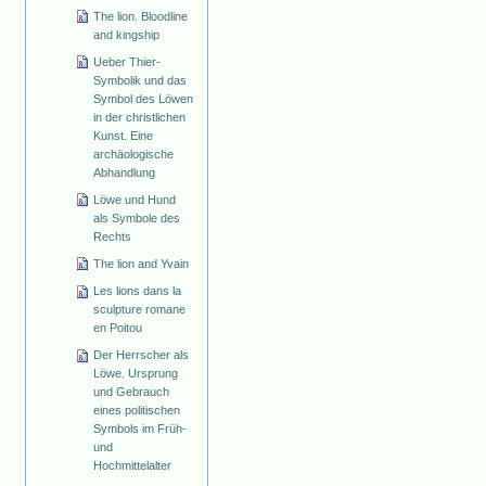
The lion. Bloodline
and kingship
Ueber Thier-
Symbolik und das
Symbol des Löwen
in der christlichen
Kunst. Eine
archäologische
Abhandlung
Löwe und Hund
als Symbole des
Rechts
The lion and Yvain
Les lions dans la
sculpture romane
en Poitou
Der Herrscher als
Löwe. Ursprung
und Gebrauch
eines politischen
Symbols im Früh-
und
Hochmittelalter