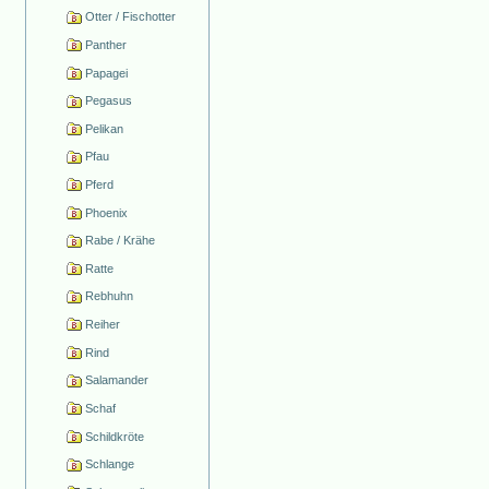
Otter / Fischotter
Panther
Papagei
Pegasus
Pelikan
Pfau
Pferd
Phoenix
Rabe / Krähe
Ratte
Rebhuhn
Reiher
Rind
Salamander
Schaf
Schildkröte
Schlange