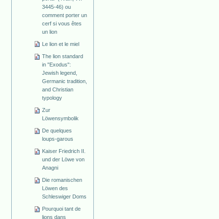
3445-46) ou
comment porter un
cerf si vous êtes
un lion
Le lion et le miel
The lion standard
in "Exodus":
Jewish legend,
Germanic tradition,
and Christian
typology
Zur
Löwensymbolik
De quelques
loups-garous
Kaiser Friedrich II.
und der Löwe von
Anagni
Die romanischen
Löwen des
Schleswiger Doms
Pourquoi tant de
lions dans