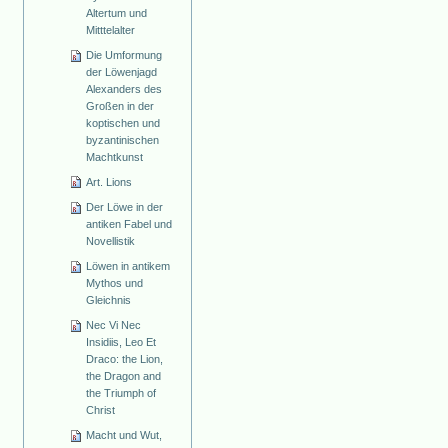
Altertum und
Mitttelalter
Die Umformung
der Löwenjagd
Alexanders des
Großen in der
koptischen und
byzantinischen
Machtkunst
Art. Lions
Der Löwe in der
antiken Fabel und
Novellistik
Löwen in antikem
Mythos und
Gleichnis
Nec Vi Nec
Insidiis, Leo Et
Draco: the Lion,
the Dragon and
the Triumph of
Christ
Macht und Wut,