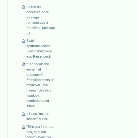
Le lion du
chevalier, de la
stratégie
romanesque à
l'emblème poétique
(I)
Zwei
spätromanische
Löwenskulpturen
aus Riesenbeck
"Et conculcabis
leonem et
draconem".
Embellishments of
medieval Latin
hymns: Beasts in
typology,
symbolism and
simile
Il leone "custos
iusticie" di Bari
"Si le gita / sor son
dos, et si l'en
porta" (Yvain, vv.