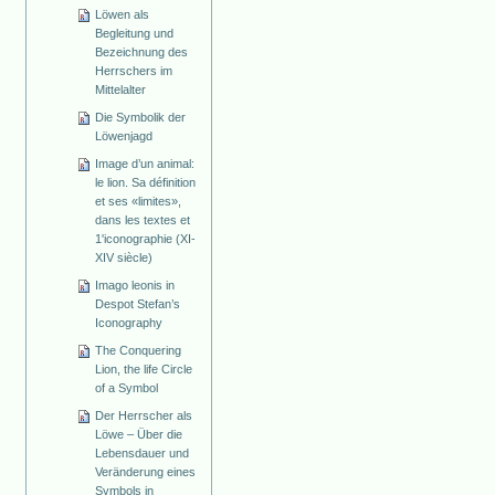
Löwen als
Begleitung und
Bezeichnung des
Herrschers im
Mittelalter
Die Symbolik der
Löwenjagd
Image d’un animal:
le lion. Sa définition
et ses «limites»,
dans les textes et
1'iconographie (XI-
XIV siècle)
Imago leonis in
Despot Stefan’s
Iconography
The Conquering
Lion, the life Circle
of a Symbol
Der Herrscher als
Löwe – Über die
Lebensdauer und
Veränderung eines
Symbols in