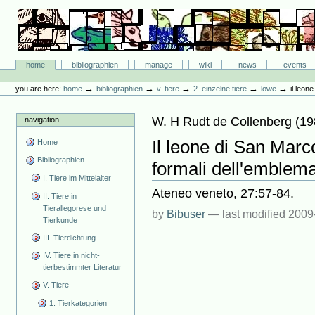
Skip
to
content.
|
Skip
Bibliographie-Portal
to
Sections
home
bibliographien
manage
wiki
news
events
navigation
Personal
tools
→
→
→
→
→
you are here:
home
bibliographien
v. tiere
2. einzelne tiere
löwe
il leon
W. H Rudt de Collenberg
(
19
navigation
Il leone di San Marco
Home
Bibliographien
formali dell'emblema
I. Tiere im Mittelalter
Ateneo veneto, 27:57-84.
II. Tiere in
Tierallegorese und
by
Bibuser
—
last modified
2009
Tierkunde
III. Tierdichtung
IV. Tiere in nicht-
tierbestimmter Literatur
V. Tiere
1. Tierkategorien