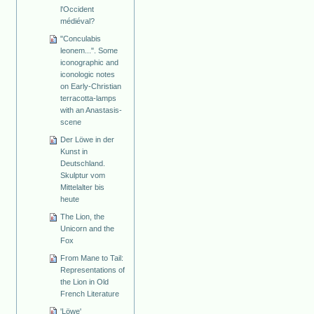
l'Occident
médiéval?
"Conculabis
leonem...". Some
iconographic and
iconologic notes
on Early-Christian
terracotta-lamps
with an Anastasis-
scene
Der Löwe in der
Kunst in
Deutschland.
Skulptur vom
Mittelalter bis
heute
The Lion, the
Unicorn and the
Fox
From Mane to Tail:
Representations of
the Lion in Old
French Literature
'Löwe'