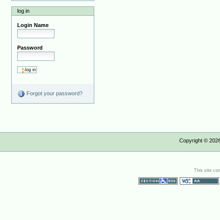
log in
Login Name
Password
Forgot your password?
Copyright ©
202
This site co
Section 508
WCAG