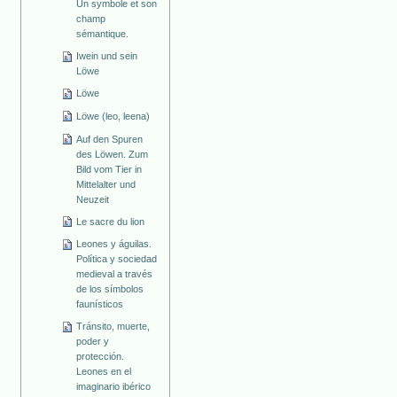
Un symbole et son
champ
sémantique.
Iwein und sein
Löwe
Löwe
Löwe (leo, leena)
Auf den Spuren
des Löwen. Zum
Bild vom Tier in
Mittelalter und
Neuzeit
Le sacre du lion
Leones y águilas.
Política y sociedad
medieval a través
de los símbolos
faunísticos
Tránsito, muerte,
poder y
protección.
Leones en el
imaginario ibérico