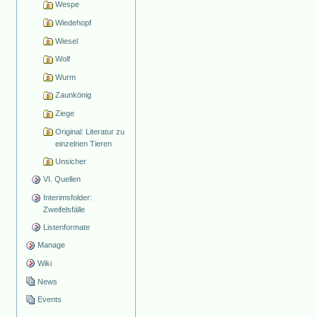
Wespe
Wiedehopf
Wiesel
Wolf
Wurm
Zaunkönig
Ziege
Original: Literatur zu
einzelnen Tieren
Unsicher
VI. Quellen
Interimsfolder:
Zweifelsfälle
Listenformate
Manage
Wiki
News
Events