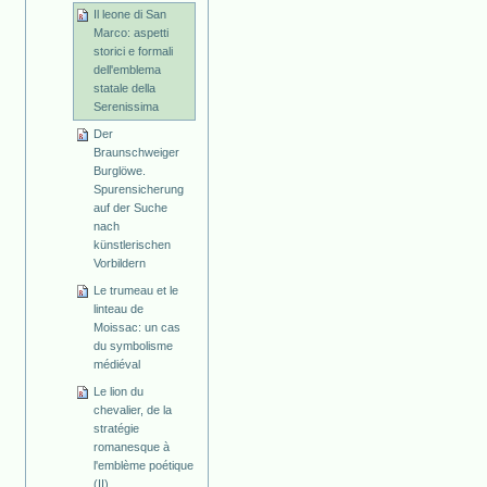
Il leone di San
Marco: aspetti
storici e formali
dell'emblema
statale della
Serenissima
Der
Braunschweiger
Burglöwe.
Spurensicherung
auf der Suche
nach
künstlerischen
Vorbildern
Le trumeau et le
linteau de
Moissac: un cas
du symbolisme
médiéval
Le lion du
chevalier, de la
stratégie
romanesque à
l'emblème poétique
(II)