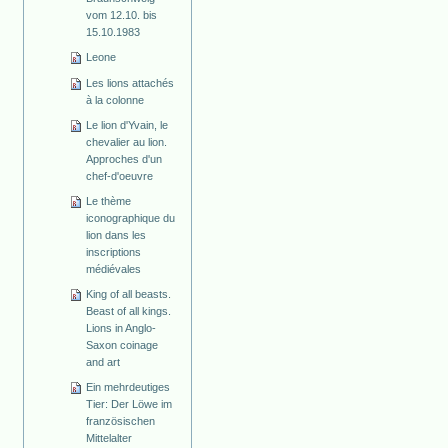
vom 12.10. bis
15.10.1983
Leone
Les lions attachés
à la colonne
Le lion d'Yvain, le
chevalier au lion.
Approches d'un
chef-d'oeuvre
Le thème
iconographique du
lion dans les
inscriptions
médiévales
King of all beasts.
Beast of all kings.
Lions in Anglo-
Saxon coinage
and art
Ein mehrdeutiges
Tier: Der Löwe im
französischen
Mittelalter