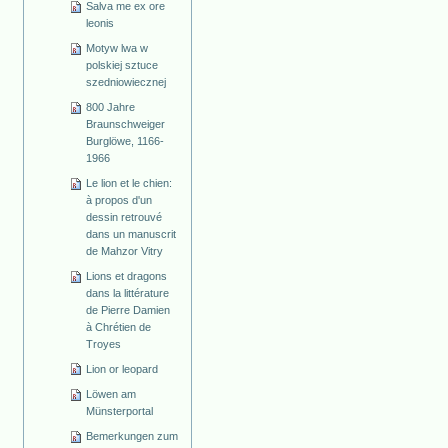
Salva me ex ore
leonis
Motyw lwa w
polskiej sztuce
szedniowiecznej
800 Jahre
Braunschweiger
Burglöwe, 1166-
1966
Le lion et le chien:
à propos d'un
dessin retrouvé
dans un manuscrit
de Mahzor Vitry
Lions et dragons
dans la littérature
de Pierre Damien
à Chrétien de
Troyes
Lion or leopard
Löwen am
Münsterportal
Bemerkungen zum