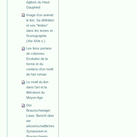
églises du Haut-
Dauphiné
Image d'un animal:
le lion. Sa définition
et ses "limites"
dans les textes et
l'iconographie
(XIe-XIVe s.)
Les lions portans
de colonnes.
Evolution de la
forme et du
contenu d'un motif
de l'art roman
Le motif du lion
dans l'art et la
littérature du
Moyen Age
Der
Braunschweiger
Löwe. Bericht über
ein
wissenschaftliches
Symposium in
Braunschweig