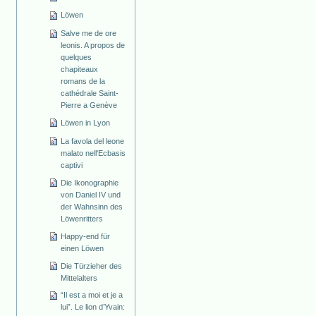
Löwen
Salve me de ore
leonis. A propos de
quelques
chapiteaux
romans de la
cathédrale Saint-
Pierre a Genève
Löwen in Lyon
La favola del leone
malato nell'Ecbasis
captivi
Die Ikonographie
von Daniel IV und
der Wahnsinn des
Löwenritters
Happy-end für
einen Löwen
Die Türzieher des
Mittelalters
“Il est a moi et je a
lui”. Le lion d’Yvain: